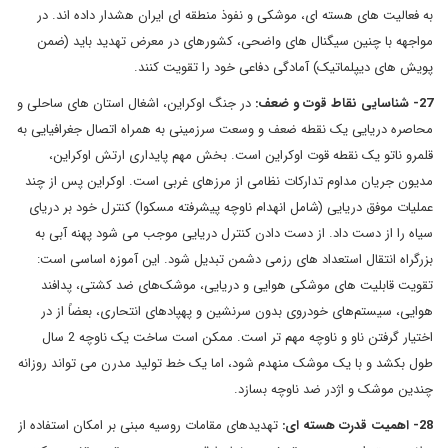
به فعالیت های هسته ای، موشکی و نفوذ منطقه ای ایران هشدار داده اند. در
مواجهه با چنین سیگنال های واضحی، کشورهای در معرض تهدید باید (ضمن
پویش های دیپلماتیک) آمادگی دفاعی خود را تقویت کنند.
27- شناسایی نقاط قوت و ضعف:
در جنگ اوکراین، اشغال استان های ساحلی و
محاصره دریایی یک نقطه ضعف و وسعت سرزمینی به همراه اتصال جغرافیایی به
قلمرو ناتو یک نقطه قوت اوکراین است. بخش مهم پایداری ارتش اوکراین،
مدیون جریان مداوم تدارکات نظامی از مرزهای غربی است. اوکراین پس از چند
عملیات موفق دریایی (شامل انهدام ناوچه پیشرفته مسکوا) کنترل خود بر دریای
سیاه را از دست داد. از دست دادن کنترل دریایی موجب می شود پهنه آبی به
بزرگراه انتقال استعداد های رزمی دشمن تبدیل شود. این آموزه اساسی است:
تقویت قابلیت های موشکی هوایی و دریایی، موشک‌های ضد کشتی، پدافند
هوایی، سیستم‌های خودروی بدون سرنشین و پهپادهای انتحاری، بعضاً از در
اختیار گرفتن ناو و ناوچه مهم تر است. ممکن است ساخت یک ناوچه 2 سال
طول بکشد و با یک موشک منهدم شود، اما یک خط تولید مدرن می تواند روزانه
چندین موشک و اژدر ضد ناوچه بسازد.
28- اهمیت قدرت هسته ای:
تهدیدهای مقامات روسیه مبنی بر امکان استفاده از