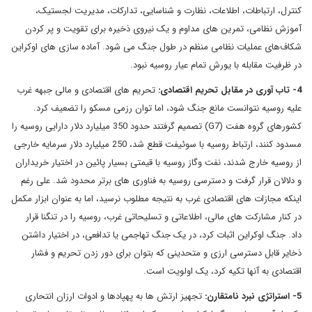
کنترل، ارتباطات، اطلاعات، نظارت و شناسایی، تدارکات، مدیریت لجستیک،
آموزش نظامی، تمرین های مداوم و یک نیروی ذخیره برای تقویت و پر کردن
شکاف‌های عملیات نظامی منظم در طول جنگ می شود. آماده سازی های اوکراین
در ظرفیت مقابله با یورش تمام عیار روسیه نبود.
4- تاب آوری در مقابل تحریم اقتصادی:
تحریم های اقتصادی و مالی جبهه غرب
علیه روسیه نتوانست مانع جنگ شود، اما توان رزمی مسکو را تضعیف کرد.
کشورهای گروه هفت (G7) تصمیم گرفتند حدود 350 میلیارد دلار دارایی روسیه را
مسدود کنند، ارتباط روسیه با سوئیفت قطع شد، 250 میلیارد دلار سرمایه خارجی
از روسیه خارج شدند، نفت وگاز روسیه با قیمتی بسیار پائین در اختیار خریداران
و دلالان قرار گرفت و دسترسی روسیه به فناوری های برتر محدود شد. علی رغم
اینکه مجازات های اقتصادی غرب به نتیجه مطلوب نرسید، اما به عنوان ابزار مکمل
در کنار مشارکت های مالی، اطلاعاتی و تسلیحاتی غرب، روسیه را در تنگنا قرار
داد. جنگ اوکراین اثبات کرد، در یک جنگ تهاجمی یا تدافعی، در اختیار داشتن
ذخایر قابل دسترسی ارزی و متحدینی که بتوان برای دور زدن تحریم و فشار
اقتصادی به آنها تکیه کرد، یک اولویت است.
5- استراتژی نبرد نامتقارن:
تجهیز ارتش ها به پهپادها و ادوات ارزان انتحاری