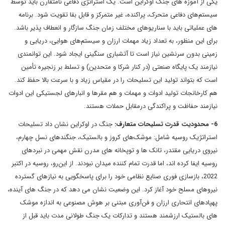
یکی از آموزه های جنگ اوکراین است. یک استراتژی دفاعی نامتقارن باید توسط
سیستم‌های دفاعی متحرک، پراکنده، غیر متمرکز و قابل بقا تقویت ‌شود. برنامه
های عملیاتی باید با سناریوهای مختلف زمان جنگ سازگار و انعطاف پذیر باشد.
برای این منظور، به تعداد زیاد مهمات ارزان و سیستم‌های هوایی، دریایی و
زمینی بدون سرنشین نیاز است تا آتشباری سنگینی ایجاد شود. این توانمندی
نیازمند یک پایگاه صنعتی (در کنار شرکا و متحدین) و تسلط بر زنجیره تأمین
است که بتواند تولید این تسلیحات را در مقیاس زیاد و با سرعت بالا حفظ کند.
هم کارخانجات تولید ادوات و مهمات و هم مقرها و انبارهای لجستیکی این ادوات
نیازمند حفاظت و پراکندگی درمقابل حملات هستند.
6- محدودیت قدرت تسلیحات متعارف:
جنگ در اوکراین نشان داد تسلیحات
استراتژیک روسیه شامل: موشک‌های کروز و بالستیک، جنگندهای نسل چهارم،
نیروی دریایی مقتدر، تانک ها و توپخانه های مدرن نقش مهمی در نبردهای
روسیه ایفا کرده اند، اما قدرت تمام کننده میدان نبودند. از این‌رو، روسیه در اکتبر
2022، بازسازی فوری صنایع نظامی خود را برای پاسخگویی به نیازهای گسترده
نیروهای مسلح خود آغاز کرد. این وضعیت نشان می دهد که در جنگ های آینده،
پهپادهای انتحاری ارزان و فن‌آوری مبتنی بر هوش مصنوعی به اندازه موشک
های بالستیک ارزشمند هستند و تدارکات یک جنگ طولانی مدت باید قبل از