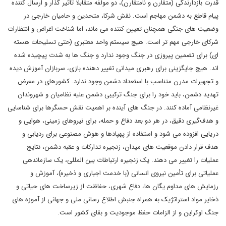
قدرت بازدارندگی (متقارن و نامتقارن)، دو مولفه متقابلا ًتاثیر گذار و ارسال کننده
پیام قاطع به دشمن مهاجم است. نقش شرکا، متحدین و حامیان خارجی در
وضعیت های جنگی همچنان تعیین کننده می ماند، اما شناخت اغراض و انتظارات
شرکای خارجی مهم تر است. هیچ سیستم واحد معتبری (حتی تسلیحات هسته
ای) برای تضمین پیروزی در جنگ وجود ندارد و جنگ ها به شدت پیچیده شده
اند. هیچ جایگزینی برای رهبری میدانی تغییر دهنده بازی، سربازان آموزش دیده
و تجهیرات مدرن متناسب با استعداد دشمن وجود ندارد. کشورهای در معرض
تهدید دشمن، باید خود را برای جنگ ترکیبی دشمن علیه نظامیان و شهروندان
غیرنظامی آماده کنند. در جنگ های آینده بر اهمیت نقش حسگرها برای شناسایی
و هدف‌گیری دقیق، در هر دو بعد دفاع و حمله، برای نیروهای زمینی، هوایی و
دریایی افزوده می شود و استفاده از پهپادها و هوش مصنوعی برای ردیابی و
هدف قرار دادن موقعیت های میدان، زنجیره تدارکات و عقبه دشمن، نتایج
عملیات را تغییر می دهند. یک زنجیره ارتباطات بین المللی، یک سازماندهی
عملیاتی برای تأمین نیروی انسانی (با خدمت اجباری و ذخیره)، آموزش و
رزمایش های مداوم یگان ها، دفاع شهری، حفاظت از زیرساخت های حیاتی و
ذخایر مواد استراتژیک به همراه جنبش اطلاع رسانی ملی و جهانی از آموزه های
جنگ اوکراین و از الزامات حفظ موجودیت و بقای کشور است.