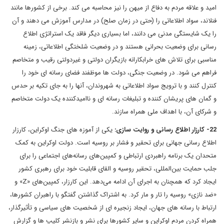
امید و علاقه مردم به دفاع از میهن را نیز محاسبه می کند. برخی از کشورها مانند
فنلاند، سواد اطلاعاتی را (حتی در زمان صلح) در مدارس آموزش می دهند و آن
را یک شایستگی مدنی می دانند، اما بسیاری دیگر فاقد یک استراتژی اطلاع
رسانی برای وضعیت بحرانی هستند و در وضعیت شلختگی اطلاعاتی، زمینه
مناسبی برای تلاش های خرابکارانه بازیگران دولتی و غیردولتی رقیب و متخاصم
فراهم می شود. در وضعیت جنگی، دولت ها موظفند فضای رسانه ای خود را
کنترل کنند و با ترویج سواد اطلاعاتی به شهروندان، آنها را به جای تکیه بر حدس
و گمان های پریشان کننده و تبلیغات رسانه ای و ناامیدکننده یک دولت متخاصم
و شرکای آن، با اهداف ملی همراه سازند.
22- کارزار اطلاع رسانی و روایت سازی:
یکی از آموزه های جنگ اوکراین، کارزار
اطلاع رسانی جهانی برای تحقیر و فشار بر روسیه است. دولت اوکراین به کمک
متحدان یک برنامه راهبردی ارتباطی و کمپین‌های رسانه‌های اجتماعی را برای
جلب حمایت بین‌المللی، تحقیر روسیه و القای قابلیت خود برای رهبری کشور
ایجاد کرد که همچنان به اجرای آن ادامه می‌دهد. این کارزار، کمپین‌های «Z» و
«ضد نازی» روسیه را تار و مار کرد. به اشتراک گذاشتن گفتگو با راهبران کشورها،
ارتباط با رسانه های جهان، ایجاد زنجیره ای از شخصیت های سیاسی و تأثیرگذار،
همراه کردن مردم اوکراین و سایر کشورها برای نشر و بازنشر کلیپ ها و گزارش