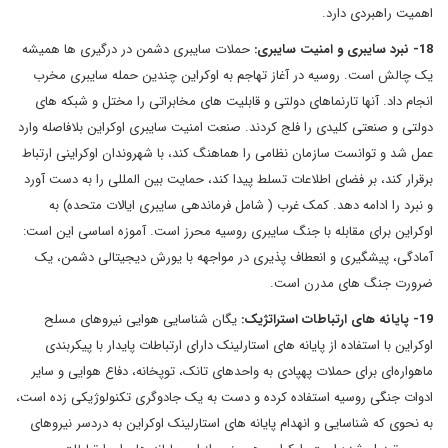
اهمیت راهبردی دارد.
18- نبرد سایبری و امنیت سایبری:
حملات سایبری دشمن در درگیری ها همیشه
یک چالش است. روسیه در آغاز تهاجم به اوکراین چندین حمله سایبری مخرب
انجام داد. آنها تارنماهای دولتی و قابلیت های مخابراتی را مختل و شبکه های
دولتی و صنعتی کلیدی را فلج کردند. صنعت امنیت سایبری اوکراین بلافاصله وارد
عمل شد و توانست سازمان نظامی را هماهنگ کند، با شهروندان اوکراینی ارتباط
برقرار کند، بر فضای اطلاعات تسلط پیدا کند، حمایت بین المللی را به دست آورد
و نبرد را ادامه دهد. کمک غرب ( شامل فرماندهی سایبری ایالات متحده) به
اوکراین برای مقابله با جنگ سایبری روسیه محرز است. آموزه اساسی این است:
آمادگی، پیشگیری و انعطاف پذیری در مواجهه با یورش دیجیتالی دشمن، یک
ضرورت جنگ های مدرن است.
19- پایانه های ارتباطات استراتژیک:
یگان شناسایی هوایی نیروهای مسلح
اوکراین با استفاده از پایانه های استارلینک دارای ارتباطات پایدار با پیکربندی
ماهواره‌ای برای حملات پهپادی به واحدهای تانک، توپخانه، دفاع هوایی و سایر
ادوات جنگی روسیه استفاده کرده و دست به یک جادوگری تکنولوژیکی زده است،
به نحوی که شناسایی و انهدام پایانه های استارلینک اوکراین به دردسر نیروهای