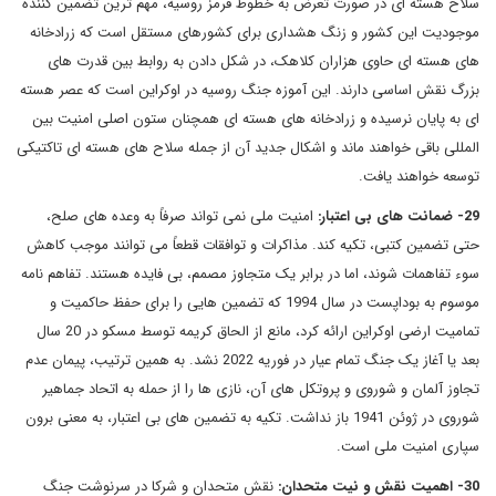
سلاح هسته ای در صورت تعرض به خطوط قرمز روسیه، مهم ترین تضمین کننده
موجودیت این کشور و زنگ هشداری برای کشورهای مستقل است که زرادخانه
های هسته ای حاوی هزاران کلاهک، در شکل دادن به روابط بین قدرت های
بزرگ نقش اساسی دارند. این آموزه جنگ روسیه در اوکراین است که عصر هسته
ای به پایان نرسیده و زرادخانه های هسته ای همچنان ستون اصلی امنیت بین
المللی باقی خواهند ماند و اشکال جدید آن از جمله سلاح های هسته ای تاکتیکی
توسعه خواهند یافت.
29- ضمانت های بی اعتبار:
امنیت ملی نمی تواند صرفاً به وعده های صلح،
حتی تضمین کتبی، تکیه کند. مذاکرات و توافقات قطعاً می توانند موجب کاهش
سوء تفاهمات شوند، اما در برابر یک متجاوز مصمم، بی فایده هستند. تفاهم نامه
موسوم به بوداپست در سال 1994 که تضمین هایی را برای حفظ حاکمیت و
تمامیت ارضی اوکراین ارائه کرد، مانع از الحاق کریمه توسط مسکو در 20 سال
بعد یا آغاز یک جنگ تمام عیار در فوریه 2022 نشد. به همین ترتیب، پیمان عدم
تجاوز آلمان و شوروی و پروتکل های آن، نازی ها را از حمله به اتحاد جماهیر
شوروی در ژوئن 1941 باز نداشت. تکیه به تضمین های بی اعتبار، به معنی برون
سپاری امنیت ملی است.
30- اهمیت نقش و نیت متحدان:
نقش متحدان و شرکا در سرنوشت جنگ