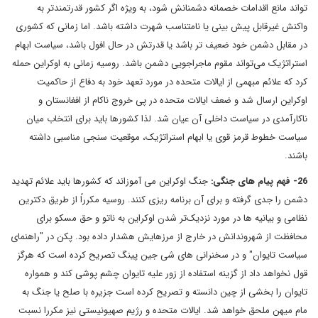
تواند مانع اقدامات خصمانه دشمنانش شود، به ویژه اگر کشور قدرتمندتر به
واکنش غیرقابل پیش بینی یا نامتناسب شهرت داشته باشد. اما زمانی که کشوری
در مقابل دشمن خود ضعیف تر باشد یا قدرتش در حال افول باشد، سیاست ابهام
استراتژیک می‌تواند مقوم ماجراجویی دشمن باشد. روسیه زمانی به اوکراین حمله
کرد که علائم مبهمی از ایالات متحده در مورد تعهد خود به دفاع از حاکمیت
اوکراین ارسال شد و ضعف ایالات متحده در پی خروج ناکام از افغانستان و
ناکارآمدی در سیاست داخلی آن عیان شد. لذا کشورها باید برای انتخاب میان
سیاست خطوط قرمز قوی یا ابهام استراتژیک، موقعیت سنجی مناسبی داشته
باشند.
26- فهم پیام های جنگی:
جنگ اوکراین می آموزاند که کشورها باید علائم تهدید
دشمن را جدی گرفته و برای آن برنامه ریزی کنند. روسیه مکرراً از طریق دکترین
نظامی و بیانیه ها در مورد نزدیک‌تر شدن اوکراین به ناتو و حق مسکو برای
محافظت از شهروندانش در خارج از مرزهایش هشدار داده بود. پکن در "راهنمای
سیاست تایوان" و در سخنرانی های شی جین پینگ تصریح کرده است که هرگز
قول نخواهد داد از گزینه استفاده از زور علیه تایوان چشم پوشی کند و همواره
تایوان را بخشی از چین دانسته و تصریح کرده است جزیره با صلح یا جنگ به
مام میهن ملحق خواهد شد. ایالات متحده و رژیم صهیونیستی نیز مکررا نسبت