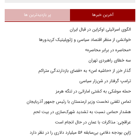
آخرین خبرها
پر بازدیدترین ها
الگوی اسرائیلی اوکراین در قبال ایران
خوانشی از منظر اقتصاد سیاسی و ژئوپلیتیک کریدورها
«محاصره در برابر محاصره»
سه خطای راهبردی تهران
گذار خزر از «حاشیه امن» به «فضای بازدارندگی متراکم
ترامپ گرفتار در شن‌زار سیاسی
حمله موشکی به کشتی اماراتی در تنگه هرمز
تماس تلفنی نخست وزیر ارمنستان با رئیس جمهور آذربایجان
هشدار حماس نسبت به تشدید شهرک‌سازی در بیت‌ لحم
عراقچی: مذاکرات با عمان در حال انجام است
ژاپن بودجه دفاعی بی‌سابقه ۵۶ میلیارد دلاری را در نظر دارد