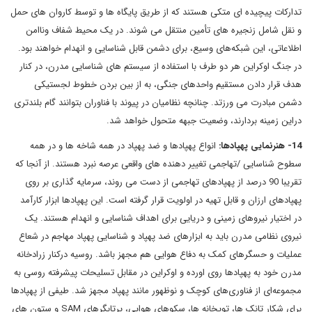
تدارکات پیچیده ای متکی هستند که از طریق پایگاه ها و توسط کاروان های حمل
و نقل شامل زنجیره های تأمین منتقل می شوند. در یک محیط شفاف وناامن
اطلاعاتی، این شبکه‌های وسیع، برای دشمن قابل شناسایی و انهدام خواهند بود.
در جنگ اوکراین هر دو طرف با استفاده از سیستم های شناسایی مدرن، در کنار
هدف قرار دادن مستقیم واحدهای جنگی، به از بین بردن خطوط لجستیکی
دشمن مبادرت می ورزتد. چنانچه نظامیان در پیوند با فناوران بتوانند گام بلندتری
دراین زمینه بردارند، وضعیت جبهه متحول خواهد شد.
14- هنرنمایی پهپادها:
انواع پهپادها و ضد پهپاد در همه شاخه ها و در همه
سطوح شناسایی /تهاجمی تغییر دهنده های واقعی عرصه نبرد هستند. از آنجا که
تقریبا 90 درصد از پهپادهای تهاجمی از دست می روند، سرمایه گذاری بر روی
پهپادهای ارزان و قابل تهیه در اولویت قرار گرفته است. این پهپادها ابزار کارآمد
در اختیار نیروهای زمینی و دریایی برای اهداف شناسایی و انهدام هستند. یک
نیروی نظامی مدرن باید به ابزارهای ضد پهپاد و شناسایی پهپاد مهاجم در شعاع
عملیات و حسگرهای کمک به دفاع هوایی هم مجهز باشد. روسیه درکنار زرادخانه
مدرن خود به پهپادها روی اورده و اوکراین در مقابل تسلیحات پیشرفته روسی به
مجموعه‌ای از فناوری‌های کوچک و نوظهور مانند پهپاد مجهز شد. طیفی از پهپادها
برای شکار تانک ها، توپخانه ها، سکوهای هوایی، پرتابگرهای SAM و ستون های