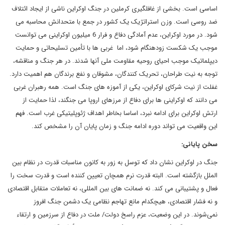
اساسی است. بخشی از غافلگیری کرملین در جنگ اوکراین ناشی از ایجاد ائتلاف
ضد روسی است. وزن استراتژیک یک کشور در جمع با متحدانش محاسبه می
شود. در مورد اوکراین، عدم آمادگی دفاع و فرار 6 میلیون اوکراینی می توانست
موجب یک شکست زودهنگام شود، اما غربی ها با تأمین تسلیحاتی و حمایت
دیپلماتیک موجب احیای روحیه مقاومت ملی آنها شدند. در هر جنگ و مناقشه،
توجه به نیت طراحان، تحریک کنندگان، مشوقان و نفع برندگان هم اهمیت دارد.
غفلت از نیت شرکای اوکراین، یکی از آموزه های جنگ است. همه رهبران غربی
می دانند که اوکراینی ها برای دفاع از مرزهای اروپا می جنگند، لذا حمایت از
ارتش اوکراین برای ادامه نبرد، اساسا بخاطر اهداف ژئوپلیتیکی غرب است. فهم
این واقعیت می تواند دوره ادامه جنگ و زمان پایان آن را مشخص کند.
سخن پایانی:
جنگ در اوکراین نشان داد که توسل به زور به کانون مناسبات قدرت در نظام بین
الملل بازگشته است. البته قدرت نرم همچان تعیین کننده است و قدرت سخت را
فعال و پشتیبانی می کند. نه ضمانت های بین المللی، نه تعاملات متقابل اقتصادی
و نه فشار اقتصادی، هیچکدام مانع تهاجم نظامی یک دشمن جنگ افروز
نمی‌شوند. در این وضعیت، عزم راسخ دولت/ ملت در دفاع از سرزمین و ارتقاء