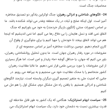
محاسبات جنگ است.
24- الگوهای شناختی و ادراکی رهبران:
جنگ اوکراین یادآور دو تصدیق مخاطره
آمیز است. اول اینکه صلح و ثبات در یک منطقه چقدر می تواند شکننده باشد. ما
بر اساس تصورات سنتی (الگوی بازیگر خردمند) به خود می باورانیم که جنگ
اتفاق نمی افتد و نسل هایمان را بی دفاع رها می کنیم، اما نمی اندیشیم که اینجا
هم می تواند اتفاق بیفتد تا خودمان را مهیا کنیم یا برای جلوگیری از وقوع آن
کاری انجام دهیم. دومین برداشت مخاطره آمیز بر اساس مجموعه ای از
مفروضات در مورد رفتار رهبران جهان است. ما بدون تحلیل روانشناختی رهبران،
باور می کنیم که جهان، یا حداقل گوشه «ما» پایدار و امن است، اما هرگز بسیاری
از این مفروضات را مورد بررسی علمی قرار نمی دهیم. ما غالبا عقلانیت رهبران
کشور متخاصم را با محک عقلانیت خود می سنجیم و به بیراهه می رویم. در
جایی که امنیت ملی به متغیر تصمیم گیری دیگران وابسته است، نیازمند الگوهای
شناختی و ادراکی هستیم. با یافتن راه حل مشکل دوم، مشکل اول را هم حل می
کنیم.
25- سیاست ابهام استراتژیک:
هنگامی که یک کشور به طور قابل ملاحظه ای
قدرت بیشتری نسبت به دشمنان خود دارد، یک سیاست ابهام استراتژیک می