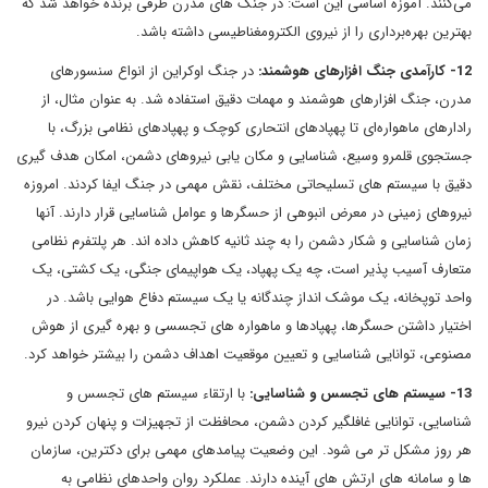
می‌کنند. آموزه اساسی این است: در جنگ های مدرن طرفی برنده خواهد شد که
بهترین بهره‌برداری را از نیروی الکترومغناطیسی داشته باشد.
12- کارآمدی جنگ افزارهای هوشمند:
در جنگ اوکراین از انواع سنسورهای
مدرن، جنگ افزارهای هوشمند و مهمات دقیق استفاده شد. به عنوان مثال، از
رادارهای ماهواره‌ای تا پهپادهای انتحاری کوچک و پهپادهای نظامی بزرگ، با
جستجوی قلمرو وسیع، شناسایی و مکان یابی نیروهای دشمن، امکان هدف گیری
دقیق با سیستم های تسلیحاتی مختلف، نقش مهمی در جنگ ایفا کردند. امروزه
نیروهای زمینی در معرض انبوهی از حسگرها و عوامل شناسایی قرار دارند. آنها
زمان شناسایی و شکار دشمن را به چند ثانیه کاهش داده اند. هر پلتفرم نظامی
متعارف آسیب پذیر است، چه یک پهپاد، یک هواپیمای جنگی، یک کشتی، یک
واحد توپخانه، یک موشک انداز چندگانه یا یک سیستم دفاع هوایی باشد. در
اختیار داشتن حسگرها، پهپادها و ماهواره های تجسسی و بهره گیری از هوش
مصنوعی، توانایی شناسایی و تعیین موقعیت اهداف دشمن را بیشتر خواهد کرد.
13- سیستم های تجسس و شناسایی:
با ارتقاء سیستم های تجسس و
شناسایی، توانایی غافلگیر کردن دشمن، محافظت از تجهیزات و پنهان کردن نیرو
هر روز مشکل تر می شود. این وضعیت پیامدهای مهمی برای دکترین، سازمان
ها و سامانه های ارتش های آینده دارند. عملکرد روان واحدهای نظامی به