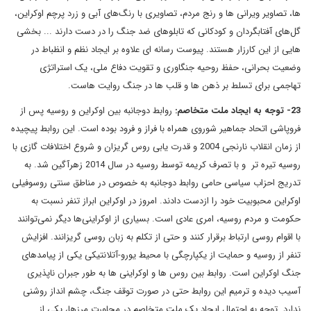
ها، تصاویر ویرانی ها و رنج مردم، تصاویری با رنگ‌های آبی و زرد پرچم اوکراین،
گل‌های آفتابگردان و کودکانی که تابلوهای ضد جنگ را در دست دارند ... بخشی
هایی از این کارزار هستند. پیوست رسانه ای علاوه بر ایجاد نظم و انظباط در
وضعیت بحرانی، حفظ روحیه جنگاوری و تقویت دفاع ملی، یک استراتژی
تهاجمی برای تسلط بر ذهن ها و قلب ها در جنگ روایت هاست.
23- توجه به ایجاد ملت متخاصم:
روابط دوجانبه بین اوکراین و روسیه پس از
فروپاشی اتحاد جماهیر شوروی همراه با فراز و فرود بوده است. این روابط پیچیده
از زمان انقلاب نارنجی 2004 و قدرت یابی روس گریزان و شروع اختلافات گازی با
روسیه تیره تر و با تصرف کریمه توسط روسیه در سال 2014 زهرآگین شد. به
تدریج احزاب سیاسی حامی روابط دوجانبه به خصوص در مناطق سنتی روسوفیلی
اوکراین محبوبیت خود را ازدست دادند. امروز در اوکراین ابراز تنفر نسبت به
حکومت و مردم روسیه، امری عادی است. بسیاری از اوکراینی‌ها دیگر نمی‌توانند
با اقوام روسی ارتباط برقرار کنند و حتی از تکلم به زبان روسی گریزانند. افزایش
تنفر از روسیه و حمایت از یکپارچگی با محیط یورو-آتلانتیکی یکی از پیامدهای
جنگ اوکراین است. روابط بین روس ها و اوکراینی ها به طور جبران ناپذیری
آسیب دیده و ترمیم این روابط حتی در صورت توقف جنگ، چشم انداز روشنی
ندارد. توجه به احتمال ایجاد یک ملت متخاصم در مجاورت مرزها، یکی از