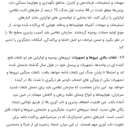
مهمات و تسلیحات، فرماندهی و کنترل، مناطق نگهداری و هواپیما بستگی دارد.
روس‌ها موفق شدند در 48 ساعت اول جنگ، 75 درصد از مقرهای ثابت نظامی
اوکراین را درگیر کنند، اما بخشی از توانمندی های اوکراین مانند انبارهای
تسلیحات و مهمات، آشیانه هواپیماها و پدافند هوایی که پراکنده شده بودند، از
موج اولیه حملات روسیه گریختند. سازمان نظامی باید آسیب پذیری سطح بالا را
در نظر بگیرد و ضمن مراعات دو اصل اختفا و پراکندگی، امکانات جایگزین را تدبیر
کند.
17- تلفات بالای نیروها و تجهیزات:
نیروهای روسیه و اوکراین هر دو تلفات فلج
کننده ای در واحدها، تجهیزات و پرسنل خود در طول سال گذشته متحمل شده
اند و احتمالاً تا پایان جنگ این تلفات ادامه خواهد یافت. تلفات سنگین نیروها و
تجهیزات یکی از ویژگی های اجتناب ناپذیر هر درگیری با شدت بالا در آینده
خواهد بود. این بدان معناست که سازمان نظامی باید برای تحمل تلفات شدید
سربازان، هواپیماها و انواع وسایل نقلیه زرهی و کاهش مهمات در حین نبرد
آماده باشد. این قابلیت انعطاف پذیری و تاب آوری بالا از طریق توانایی ایجاد
یگان های جدید، ایجاد نیروهای ذخیره، جایگزینی و جابجایی نیروها و ادوات قابل
کسب است. انبارهای ذخایر استراتژیک که در سراسرکشور پراکنده باشد برای
تقویت تاب آوری مهم هستند. در این میان، ایجاد زنجیره ای از شرکا و متحدین،