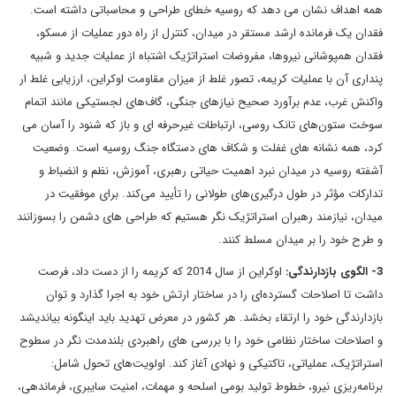
همه اهداف نشان می دهد که روسیه خطای طراحی و محاسباتی داشته است.
فقدان یک فرمانده ارشد مستقر در میدان، کنترل از راه دور عملیات از مسکو،
فقدان همپوشانی نیروها، مفروضات استراتژیک اشتباه از عملیات جدید و شبیه
پنداری آن با عملیات کریمه، تصور غلط از میزان مقاومت اوکراین، ارزیابی غلط ار
واکنش غرب، عدم برآورد صحیح نیازهای جنگی، گاف‌های لجستیکی مانند اتمام
سوخت ستون‌های تانک روسی، ارتباطات غیرحرفه ای و باز که شنود را آسان می
کرد، همه نشانه های غفلت و شکاف های دستگاه جنگ روسیه است. وضعیت
آشفته روسیه در میدان نبرد اهمیت حیاتی رهبری، آموزش، نظم و انضباط و
تدارکات مؤثر در طول درگیری‌های طولانی را تأیید می‌کند. برای موفقیت در
میدان، نیازمند رهبران استراتژیک نگر هستیم که طراحی های دشمن را بسوزانند
و طرح خود را بر میدان مسلط کنند.
3- الگوی بازدارندگی:
اوکراین از سال 2014 که کریمه را از دست داد، فرصت
داشت تا اصلاحات گسترده‌ای را در ساختار ارتش خود به اجرا گذارد و توان
بازدارندگی خود را ارتقاء بخشد. هر کشور در معرض تهدید باید اینگونه بیاندیشد
و اصلاحات ساختار نظامی خود را با بررسی های راهبردی بلندمدت نگر در سطوح
استراتژیک، عملیاتی، تاکتیکی و نهادی آغاز کند. اولویت‌های تحول شامل:
برنامه‌ریزی نیرو، خطوط تولید بومی اسلحه و مهمات، امنیت سایبری، فرماندهی،