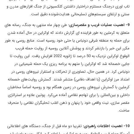
تاب اوری درجنگ مستلزم دراختیار داشتنن کلکسیونی از جنگ افزارهای مدرن و
سنتی و ارتقای سیستم‌های تسلیحاتی هدایت‌شونده دقیق است.
9- اهمیت عملیات فریب و مقصرسازی:
طی چهار ماه منتهی به جنگ، رسانه های
متعلق به کرملین به طور فزاینده ای گزارش دادند که اوکراین در حال آماده شدن
برای حمله به منطقه شرقی دونباس یا حتی خود روسیه است. منابع روسی به طور
مکرر این خبر را بازنشر کردند و پوشش آنلاین روسیه از روایت حمله قریب
الوقوع اوکراین نزدیک به 50 درصد تا ژانویه 2022 افزایش یافت. این روایت تا
جایی خصمانه شد که اوکراین را متهم به برنامه ریزی یک حمله شیمیایی در
دونباس کرد. در همین حال، تصاویری از تحرکات و استقرار نیروهای روسی در
امتداد مرز اوکراین (با اهداف دفاعی) منتشر شدند. گسترش روایت‌های خصمانه
کرملین با گسترش نیروهای روسی در زمین همگام بود و روسیه اساساً مخاطبان
داخلی و بین‌المللی را برای تهاجم نظامی آماده می‌کرد. پوتین علاوه بر استراتژی
مقصر سازی، نیت واقعی خود را پنهان و ذهن اغلب تحلیگران نظامی را منحرف
ساخت.
10- اهمیت اطلاعات راهبردی:
تقریبا دو ماه قبل از جنگ، دستگاه های اطلاعاتی
آمریکا حمله قریب الوقوع روسیه به اوکراین را اعلام کرد. انکار روسیه باعث شد