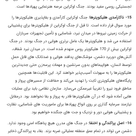
لجستیکی روسی مفید بودند. جنگ اوکراین عرصه هنرنمایی پهپادها است.
15- ناکارآمدی هلیکوپترها:
جنگ اوکراین کارآمدی و بقاپذیری هلیکوپترها را
مورد سوال قرار داده است. تا قبل از جنگ اوکراین از هلیکوپترها برای پشتیبانی
از حرکت زمینی نیروها در میدان نبرد، شناسایی و تأمین تجهیزات سربازان
استفاده می شد و هلیکوپترها یک عامل برتری هوایی در جنگ بودند. در جنگ
اوکراین بیش از 170 هلیکوپتر روس منهدم شده است. در میدان نبرد شفاف،
آتش‌های دوربرد دشمن، موشک‌های پدافند هوایی و ضدتانک های قابل حمل
توسط انسان، هواپیماهای بدون سرنشین و مهمات پرسه‌زن حتی جدیدترین
هلیکوپترها را به سهولت آسیب‌پذیر خواهند کرد. این قابلیت‌ها همچنین
پایگاه‌های هلیکوپتری ثابت را تهدید می‌کند و حفاظت از مسیرهای پرواز و
مناطق فرود نیرو را تقریباً غیرممکن می‌سازد. سازمان نظامی باید برای عملیات
هایی آماده شود که در آن هلیکوپترها قادر به پرواز و بقا نخواهند بود. درمقابل
نیازمند سرمایه گذاری بر روی انواع پهپادها برای ماموریت های شناسایی، نظارت
و پشتیبانی هوایی دور و نزدیک و جت های جنگنده خواهیم بود.
16- اصل پراکندگی و اختفا:
در جنگ های مدرن هیچ پناهگاه امنی وجود ندارد.
دشمن می تواند در تمام عمق منطقه عملیاتی ضربه بزند. بقاء به پراکندگی ذخایر