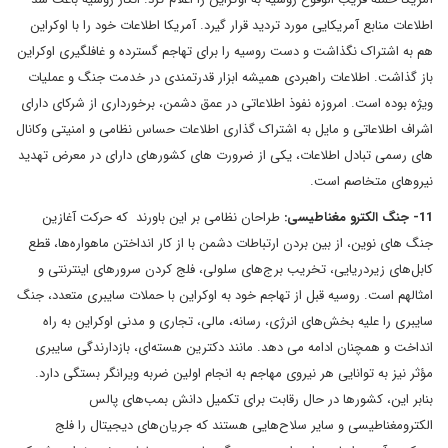
اطلاعات منابع آمریکایی مورد تردید قرار گیرد. آمریکا اطلاعات خود را با اوکراین
هم به اشتراک نگذاشت و دست روسیه را برای تهاجم گسترده و غافلگیری اوکراین
باز گذاشت. اطلاعات راهبردی همیشه ابزار قدرتمندی در خدمت جنگ و عملیات
ویژه بوده است. امروزه نفوذ اطلاعاتی در عمق دشمن، برخورداری از شرکای دارای
اشراف اطلاعاتی و مایل به اشتراک گذاری اطلاعات حساس نظامی و امنیتی وکانال
های رسمی تبادل اطلاعات، یکی از ضرورت های کشورهای دارای در معرض تهدید
نیروهای متخاصم است.
11- جنگ الکترو مغناطیسی:
طراحان نظامی بر این باورند که حرکت آغازین
جنگ های نوین، از بین بردن ارتباطات دشمن با از کار انداختن ماهواره‌ها، قطع
کابل‌های زیردریایی، تخریب برج‌های سلولی، فلج کردن سرورهای اینترنتی و
امثالهم است. روسیه قبل از تهاجم خود به اوکراین با حملات سایبری متعدد، جنگ
سایبری را علیه بخش‌های انرژی، رسانه، مالی، تجاری و مدنی اوکراین به راه
انداخت و همچنان ادامه می دهد. مانند دکترین هسته‌ای، بازدارندگی سایبری
مؤثر نیز به توانایی هر نیروی مهاجم به انجام اولین ضربه ویرانگر بستگی دارد.
بنابر این، کشورها در حال رقابت برای تکمیل دانش بمب‌های پالس
الکترومغناطیسی و سایر سلاح‌هایی هستند که جریان‌های دیجیتال را فلج