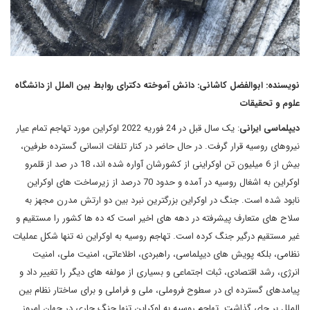
نویسنده: ابوالفضل کاشانی: دانش آموخته دکترای روابط بین الملل از دانشگاه
علوم و تحقیقات
دیپلماسی ایرانی
: یک سال قبل در 24 فوریه 2022 اوکراین مورد تهاجم تمام عیار
نیروهای روسیه قرار گرفت. در حال حاضر در کنار تلفات انسانی گسترده طرفین،
بیش از 6 میلیون تن اوکراینی از کشورشان آواره شده اند، 18 در صد از قلمرو
اوکراین به اشغال روسیه در آمده و حدود 70 درصد از زیرساخت های اوکراین
نابود شده است. جنگ در اوکراین بزرگترین نبرد بین دو ارتش مدرن مجهز به
سلاح های متعارف پیشرفته در دهه های اخیر است که ده ها کشور را مستقیم و
غیر مستقیم درگیر جنگ کرده است. تهاجم روسیه به اوکراین نه تنها شکل عملیات
نظامی، بلکه پویش های دیپلماسی، راهبردی، اطلاعاتی، امنیت ملی، امنیت
انرژی، رشد اقتصادی، ثبات اجتماعی و بسیاری از مولفه های دیگر را تغییر داد و
پیامدهای گسترده ای در سطوح فروملی، ملی و فراملی و برای ساختار نظام بین
الملل بر جای گذاشت. تهاجم روسیه به اوکراین تنها جنگ جاری در جهان امروز