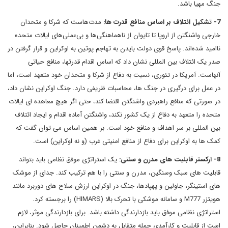
جنگ مهیا باشد.
7- تشکیل ائتلاف بر اساس منافع قدرت ها:
مدت‌هاست که شرکا و متحدان
خارجی واشنگتن از اروپا تا تایوان از ناهماهنگی‌ها و بی‌عملی‌های ایالات متحده
ناامید شده‌اند. پاسخ قوی دولت بایدن به تهاجم پوتین به اوکراین و قرار گرفتن در
صدر یک ائتلاف بین المللی نشان داد که اساس اقدام قدرتها، منافع حیاتی
آنهاست. آمریکا در تئوری، نسبت به دفاع از شرکا و متحدان خود متعهد است، اما
در عمل برای درگیری در جنگ ها، محاسبات ظریفی دارد. جنگ اوکراین نشان داد،
در صورتی که منافع راهبردی واشنگتن اقتضا کند، حتی اگر هیچ معاهده ای ایالات
متحده را متعهد به دفاع از یک کشور نکند، واشنگتن آماده اقدام و ایجاد ائتلاف
بین المللی بر سر اهداف و منافع خود است. بر همین اساس می توان گفت که
کمک ها به اوکراین برای دفاع از منافع امنیتی غرب (و نه اوکراین) است.
8- ارکستر قابلیت های مدرن و سنتی:
یک استراتژی موفق نظامی باید بتواند
قابلیت های سبک وسنگین، مدرن و سنتی را با هم ترکیب کند. جدای از موشک
های استینگر، جاولین و پهپادها، جنگ در اوکراین ارزش سلاح های دوربرد مانند
هویتزر M777 و سامانه موشکی با تحرک بالا (HIMARS) را برجسته کرد.
استراتژی نظامی موفق باید بازدارندگی داشته باشد. برای بازدارندگی موثر، لازم
است از قابلیت و کارآمدی حمله متقابل به دشمن اطمینان حاصل شود. بنابراین،