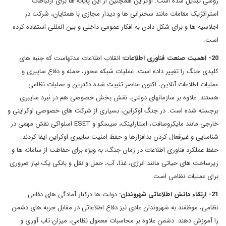
روسی تبدیل شده است. اوکراین همچنین از این پایانه ها برای ارتباطات
استراتژیک مقامات مانند سخنرانی ها و دیدار مجازی با همتایان، شرکت در
اجلاسیه ها و برای شکل دادن به افکار عمومی داخلی و بین المللی استفاده کرده
است.
20- اهمیت صنعت فناوری اطلاعات:
انقلاب اطلاعات مدتهاست که جنبه های
کلیدی جنگ را تغییر داده است. عملیات شبکه محور، حمله و دفاع سایبری و
عملیات اطلاعات آنلاین، اکنون عناصر تثبیت شده دکترین و عملیات نظامی
هستند. علاوه بر سازمانهای دولتی، نقش بخش خصوصی هم در نبرد سایبری
برجسته شده است. در جنگ اوکراین، بسیاری از شرکت های خصوصی اوکراینی و
خارجی مانند مایکروسافت، استارلینک، سیسکو و ESET اسلواکی نقش مهمی در
شناسایی و غیرفعال کردن بدافزارها و حفظ امنیت سایبری اوکراین ایفا کردند.
حفظ عملکرد فناوری اطلاعات در زمان جنگ، به ویژه برای حفاظت از سامانه ها و
زیرساخت های حیاتی مانند انرژی، غذا، آب، حمل و نقل و بانکی یک نیاز ضروری
برای عملیات نظامی است.
21- ارتقاء دانش اطلاعاتی شهروندان:
دولت ها درکنار آمادگی های دفاعی
نظامی، موظفند به شهروندان عادی نیز دفاع اطلاعاتی در مقابل حربه های دشمن
را آموزش دهند. دشمن علاوه بر محاسبات معمول نظامی، میزان تاب آوری و