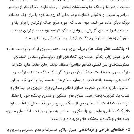
نیست و دورنمای جنگ ها و مناقشات بیشتری وجود دارند. صرف نظر از تفاسیر
سیاسی، امنیتی و حقوقی متفاوت و در حالی که روسیه خود را برای یک عملیات
بزرگ دیگر آماده می کند، مهم است که آموزه های جنگ اوکراین را برای بقا و
امنیت بیاموزیم. این گزارش در اولین سالگرد تهاجم روسیه به اوکراین به دنبال
مرور آموزه های عملیاتی جنگ در اوکراین و عبرت آموزی از آن است.
1- بازگشت تفکر جنگ های بزرگ:
برای چند دهه، بسیاری از استراتژیست ها به
دلایل عینی (بازدارندگی هسته‌ای، اتحادهای قوی، وابستگی متقابل اقتصادی،
ممنوعیت‌های بین‌المللی تهاجم نظامی) معتقد بودند زمان جنگ های متعارف
بزرگ سپری شده است. جنگ اوکراین بار دیگر تفکر جنگ متعارف بزرگ بین
کشورهای توسعه یافته (حتی در سایه سلاح های هسته ای) را احیا کرد. بر این
اساس، نیاز به داشتن ظرفیت صنایع نظامی سنگین برای پیروزی در نبردهای با
شدت بالا ضرورت یافته است. سلاح های سنگین و مدرن جایگاه خود را حفظ
کرده اند، کما اینکه یک سال پس از جنگ و پس از دریافت بیش از 40 میلیارد
دلار کمک نظامی، ولودیمیر زلنسکی به سختی به دنبال دریافت تانک های مدرن،
جت های جنگنده و موشک های دوربرد غربی است.
2- خطاهای طراحی و فرماندهی:
میزان بالای خسارات و عدم دسترسی سریع به