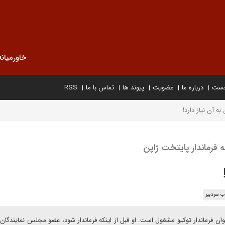
خاورمیانه
خست
درباره ما
عضویت
پیوند ها
تماس با ما
RSS
ه آن نیاز دارد!
 فرماندار پایتخت ژاپن
ب سردبیر
وئیکه یک سیاستمدار ژاپنی است که از سال ۲۰۱۶ به عنوان فرماندار توکیو مشغول است. او قبل از اینکه فرماندار شود، عضو مجلس نمایند