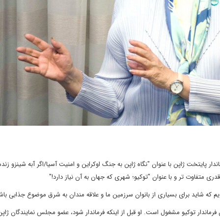
ندار پایتخت ژاپن با عنوان "نگاه ژاپن به جنگ اوکراین و امنیت آسیا/اگر آبه شینزو زنده
دری متفاوت تر و با عنوان "توکیو؛ شهری که جهان به آن نیاز دارد!"
یم که شاید برای بسیاری از بانوان سرزمین ما و علاقه مندان به شرق موضوع جذابی باش
 یک سیاستمدار ژاپنی است که از سال 2016 به عنوان فرماندار توکیو مشغول است. او قبل از اینکه فرماندار شود، عضو مجلس نمایندگان ژا