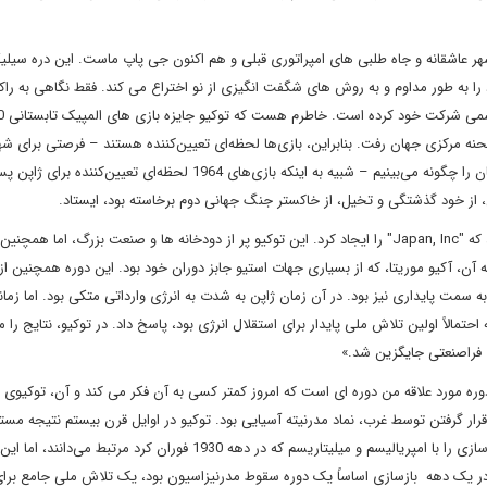
شهر عاشقانه و جاه طلبی های امپراتوری قبلی و هم اکنون جی پاپ ماست. این دره سیلی
به طور مداوم و به روش های شگفت انگیزی از نو اختراع می کند. فقط نگاهی به راک
حنه مرکزی جهان رفت. بنابراین، بازی‌ها لحظه‌ای تعیین‌کننده هستند – فرصتی برای شه
توکیو که می‌خواهند به دنیا بگویند که ما چگونه دیده شویم و خودمان را چگونه می‌بینیم – شبیه به اینکه بازی‌های 1964 لحظه
، از خود گذشتگی و تخیل، از خاکستر جنگ جهانی دوم برخاسته بود، ایستاد.
کوئیکه سپس می گوید: «توکیو 1964 توسط نسل بزرگی ساخته شد که "Japan, Inc" را ایجاد کرد. این توکیو پر از دودخانه ها و صنعت بزرگ، اما 
ه آن، آکیو موریتا، که از بسیاری جهات استیو جابز دوران خود بود. این دوره همچنین ا
سمت پایداری نیز بود. در آن زمان ژاپن به شدت به انرژی وارداتی متکی بود. اما زمان
، ژاپن با آنچه احتمالاً اولین تلاش ملی پایدار برای استقلال انرژی بود، پاسخ داد. در توکیو، نتایج را 
 فراصنعتی جایگزین شد.»
وره مورد علاقه من دوره ای است که امروز کمتر کسی به آن فکر می کند و آن، توکیوی 
رار گرفتن توسط غرب، نماد مدرنیته آسیایی بود. توکیو در اوایل قرن بیستم نتیجه مست
بازسازی میجی در سال 1868 بود. بسیاری از مردم خارج از ژاپن بازسازی را با امپریالیسم و میلیتاریسم که در دهه 1930 فوران کرد 
یرد. در یک دهه بازسازی اساساً یک دوره سقوط مدرنیزاسیون بود، یک تلاش ملی جامع بر