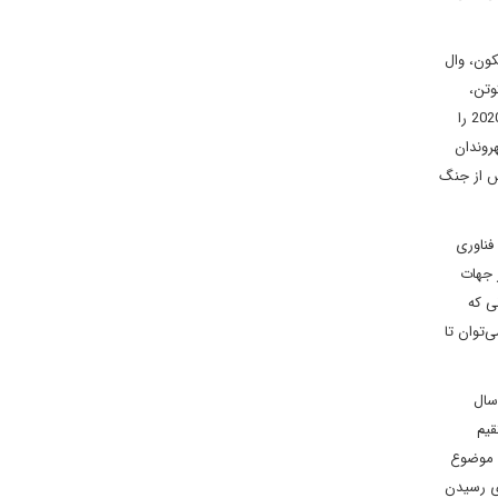
کون، وال
وتن،
خرده‌فروش بزرگ آنلاین ژاپن بیندازید، که اخیراً انگلیسی را زبان رسمی شرکت خود کرده است. خاطرم هست که توکیو جایزه بازی های المپیک تابستانی 2020 را
روندان
‌ای تعیین‌کننده برای ژاپن پس از جنگ
همچنین فناوری
ز جهات
ی که
می‌توان تا
سال
قیم
مرتبط می‌دانند، اما این موضوع
ای رسیدن