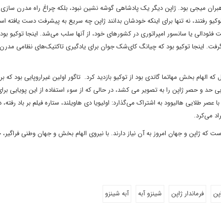
 بسیار فراتر از انتظارات رهبران میجی بود. ژاپن دیگر یک پادشاهی گوشه نشین نبود، بلکه چراغ راه مدرن ساز
 توکیو رفتند، نه تنها برای اینکه خودشان بدانند ژاپن چه سریع به پیشرفت دست یافته اس
ت فئودالی یا سانسور امپراتوری در کشورهای خود، از آنها سلب می‌شد. اینجا توکیو بو
رفت. اینجا توکیو بود که چیانگ کای‌شک جوان برای یادگیری تاکتیک‌های نظامی مدرن،
که الهام بخش مهاتما گاندی بود از توکیو بازدید کرد. تاگور اولین غیراروپایی بود که بر
بی حد و حصر ژاپن را به تصویر می کشد، در حالی که از سوء استفاده از این پویایی برا
صر طلایی هالیوود به اشتراک می‌گذارد: اولیویا دی هاویلند، ستاره فیلم بر باد رفته، 
 که ژاپن و جهان امروز به آن نیاز دارند. با نیروی الهام بخش و جهان وطنی فراگیر، 
پن
فرماندار ژاپن
شینزو آبه
آبه شینزو