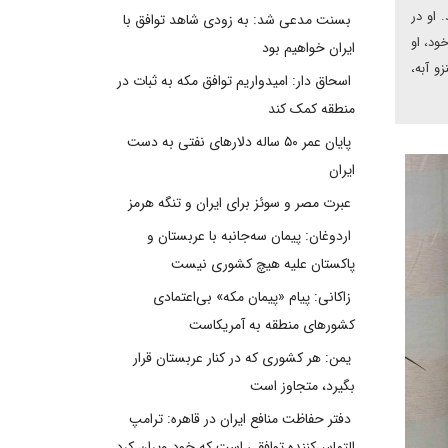
 او در
بسنت مدعی شد: به زودی شاهد توافق با
ود، او
ایران خواهیم بود
نزو آبه،
اسحاق دار: امیدواریم توافق مکه به ثبات در
منطقه کمک کند
پایان عمر ۵۰ ساله دلارهای نفتی به دست
ایران
عبرت مصر و سوئز برای ایران و تنگه هرمز
اردوغان: پیمان سه‌جانبه با عربستان و
پاکستان علیه هیچ کشوری نیست
زاکانی: پیام «پیمان مکه» بی‌اعتمادی
کشورهای منطقه به آمریکاست
یمن: هر کشوری که در کنار عربستان قرار
بگیرد، متجاوز است
دفتر حفاظت منافع ایران در قاهره: ترامپ
التماس‌کننده توافقی است که خود ویران کرد