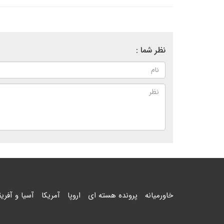
نظر شما :
خاورمیانه
پرونده هسته ای
اروپا
آمریکا
آسیا و آفریق