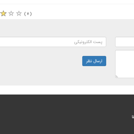
( ۷ )
ارسال نظر
ا