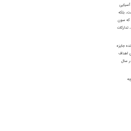
ی آسیایی
ت، بلکه
د که سون
 تدارکات
نده جایزه
ی اهداف
در سال
چه