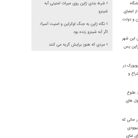
شگاه
شرط بندی ژاپن روی میراث امنیتی آبه
از اعضای
شینزو
اپن و دولت
نگاه ژاپن به جنگ اوکراین و امنیت آسیا/
اگر آبه شینزو زنده بود
کیو فرصتی بود برای ساکنان این شهر
مردی که هنوز برایش گریه می کنند
باید بازی ها را لحظه ای تعیین کننده می دانستیم، همان طور که بازی های 1964 برای ژاپن پس
ویورک در
راع و
انند طلوع
غول های
 حالی که
یوودی
رای غنای