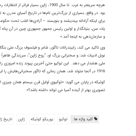
هرچه سریعتر به غرب. تا سال 1900، ژاپن
بود. در واقع، بسیاری از بزرگ‌ترین نام‌ها در تاریخ آسیای مدرن به
برای اینکه آزادانه بیندیشند و بنویسند – آزادی‌ها اغلب تحت حکوم
یات سن، بنیانگذار و اولین رئیس جمهور جمهوری چین در آن پناه گ
و سازمان‌دهی به اینجا آمد.»
وی تاکید می کند، رابیندرانات تاگور، شاعر و فیلسوف بزرگ ملی بنگال 
نوبل ادبیات شد، و سخنرانی بزرگ او، "روح ژاپن"، سرزندگی ظاهراً 
ملی هشدار می دهد. این توکیو حتی آخرین پیوند زنده امروزی را با ع
1916 در آنجا متولد شد، همان زمانی که تاگور سخنرانی‌هایش را ایراد می‌کرد.
کوئیکه در پایان می گوید: «توکیوی اوایل قرن بیستم همان چیزی است
تصویری بهتر از آینده آسیا می تواند داشته باشد؟»
کلید واژه ها:
توکیو
یوریکو کوئیکه
ژاپن
تاریخ ژا