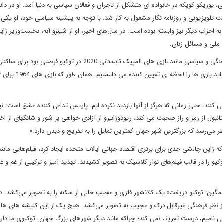
یوریکو کویکه در خانواده ای متشکل از تاجران و فعالان سیاسی به دنیا آمد. او در دان
تلویزیونی و روزنامه نگار مشغول به کار شد. با توجه به پیشینه سیاسی خود، او یکی 
گی حرفه ای خود به احزاب دیگر نیز وابسته بوده است. در سال‌های اخیر، او از شینزو آبه، نخست‌وزیر ژ
ت ملی و مسائل زنان.
وی در ابتدای مصاحبه می گوید: «مناسبت های مختلف ورزشی، فرهنگی و سیاسی مانند بازی های المپیک تابستانی 2020 در تو
تا در نظر بگیرند که چگونه می خواهند توسط جهان دیده شوند. ما 
کنند، حتی زمانی که هرگز از آنها بازدید نکرده ایم. پاریس تداعی کننده عشق است، نی
ل از رمز و راز صحبت می کند، ریودوژانیرو از آزادی خواهی پر شور و شانگهای از اخت
می‌رسد که بزرگترین شهر جهان کمترین تمایل را به تفریح و دیدن دارد.»
همچنین می گوید: «در دهه‌های 1980 و 1990، زمانی که ژاپن چالشی جدی برای برتری اقتصاد جهانی ایالات متحده ایجاد کرد، فیلم‌هایی م
کیو را در قالب فیلم‌های نوآر کلاسیک به تصویر کشیدند. تهدید آمیز و ترکیبی از غم و 
مگین: توکیو دریفت» یک کلانشهر فلزی و عجیب خالی از سکنه را به تصویر می‌کشد، در
از نظر فرهنگی غیرقابل درک و عجیب به تصویر می‌کشد. هیچ یک از این کلیشه های هال
3 میلیون شهروند دیگر خانه می نامیم، درست تعریف نمی کند؛ چراکه مانند دیگر شهرهای بزرگ جهان، توکیوی ما دا