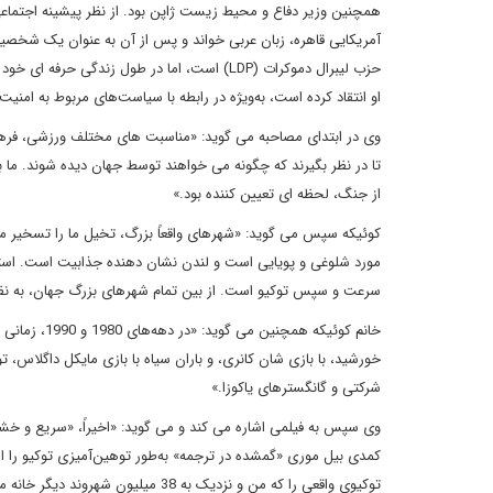
همچنین وزیر دفاع و محیط زیست ژاپن بود. از نظر پیشینه اجتماعی، 
آمریکایی قاهره، زبان عربی خواند و پس از آن به عنوان یک شخصیت 
حزب لیبرال دموکرات (LDP) است، اما در طول زند
او انتقاد کرده است، به‌ویژه در رابطه با سیاست‌های مربوط به امنی
از جنگ، لحظه ای تعیین کننده بود.»
کوئیکه سپس می گوید: «شهرهای واقعاً بزرگ، تخیل ما را تسخیر می 
مورد شلوغی و پویایی است و لندن نشان دهنده جذابیت است. استانبو
سرعت و سپس توکیو است. از بین تمام شهرهای بزرگ جهان، به نظر 
خانم کوئیکه 
خورشید، با بازی شان کانری، و باران سیاه با بازی مایکل داگلاس، تو
شرکتی و گانگسترهای یاکوزا.»
وی سپس به فیلمی اشاره می کند و می گوید: «اخیراً، «سریع و خش
کمدی بیل موری «گمشده در ترجمه» به‌طور توهین‌آمیزی توکیو را 
توکیوی واقعی را که من و نزدیک به 8