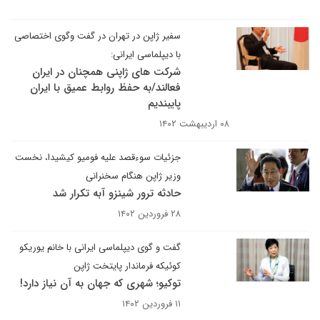
سفیر ژاپن در تهران در گفت وگوی اختصاصی
با دیپلماسی ایرانی:
شرکت های ژاپنی همچنان در ایران
فعالند/به حفظ روابط عمیق با ایران
پایبندیم
۰۸ اردیبهشت ۱۴۰۲
جزئیات سوءقصد علیه فومیو کیشیدا، نخست
وزیر ژاپن هنگام سخنرانی
حادثه ترور شینزو آبه تکرار شد
۲۸ فروردین ۱۴۰۲
گفت و گوی دیپلماسی ایرانی با خانم یوریکو
کوئیکه فرماندار پایتخت ژاپن
توکیو؛ شهری که جهان به آن نیاز دارد!
۱۱ فروردین ۱۴۰۲