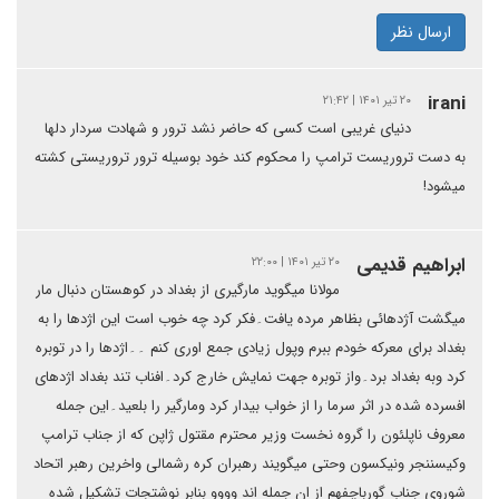
ارسال نظر
irani
۲۰ تیر ۱۴۰۱ | ۲۱:۴۲
دنیای غریبی است کسی که حاضر نشد ترور و شهادت سردار دلها
به دست تروریست ترامپ را محکوم کند خود بوسیله ترور تروریستی کشته
میشود!
ابراهیم قدیمی
۲۰ تیر ۱۴۰۱ | ۲۲:۰۰
مولانا میگوید مارگیری از بغداد در کوهستان دنبال مار
میگشت آژدهائی بظاهر مرده یافت۔فکر کرد چه خوب است این اژدها را به
بغداد برای معرکه خودم ببرم وپول زیادی جمع اوری کنم ۔۔اژدها را در توبره
کرد وبه بغداد برد۔واز توبره جهت نمایش خارج کرد۔افناب تند بغداد اژدهای
افسرده شده در اثر سرما را از خواب بیدار کرد ومارگیر را بلعید۔این جمله
معروف ناپلئون را گروه نخست وزیر محترم مقتول ژاپن که از جناب ترامپ
وکیسننجر ونیکسون وحتی میگویند رهبران کره رشمالی واخرین رهبر اتحاد
شوروی جناب گورباچفهم از ان جمله اند وووو بنابر نوشتجات تشکیل شده