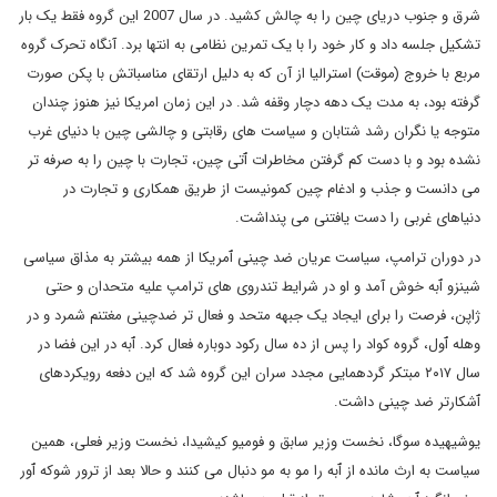
شرق و جنوب دریای چین را به چالش کشید. در سال 2007 این گروه فقط یک بار
تشکیل جلسه داد و کار خود را با یک تمرین نظامی به انتها برد. آنگاه تحرک گروه
مربع با خروج (موقت) استرالیا از آن که به دلیل ارتقای مناسباتش با پکن صورت
گرفته بود، به مدت یک دهه دچار وقفه شد. در این زمان امریکا نیز هنوز چندان
متوجه یا نگران رشد شتابان و سیاست های رقابتی و چالشی چین با دنیای غرب
نشده بود و با دست کم گرفتن مخاطرات ٱتی چین، تجارت با چین را به صرفه تر
می دانست و جذب و ادغام چین کمونیست از طریق همکاری و تجارت در
دنیاهای غربی را دست یافتنی می پنداشت.
در دوران ترامپ، سیاست عریان ضد چینی ٱمریکا از همه بیشتر به مذاق سیاسی
شینزو ٱبه خوش آمد و او در شرایط تندروی های ترامپ علیه متحدان و حتی
ژاپن، فرصت را برای ایجاد یک جبهه متحد و فعال تر ضدچینی مغتنم شمرد و در
وهله ٱول، گروه کواد را پس از ده سال رکود دوباره فعال کرد. ٱبه در این فضا در
سال ۲۰۱۷ مبتکر گردهمایی مجدد سران این گروه شد که این دفعه رویکردهای
ٱشکارتر ضد چینی داشت.
یوشیهیده سوگا، نخست وزیر سابق و فومیو کیشیدا، نخست وزیر فعلی، همین
سیاست به ارث مانده از ٱبه را مو به مو دنبال می کنند و حالا بعد از ترور شوکه ٱور