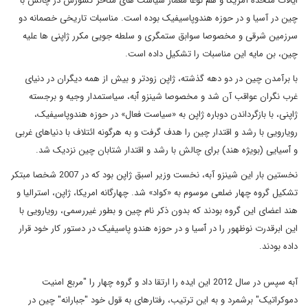
ایالات متحده آمریکا و هم نوعا معمار سیاست های متاخر کشورش در چالش با
چین در آسیا و در حوزه هندوپاسیفیک بوده است. مناسبات تاریخی خصمانه دو
سرزمین شرقی و مخصوصا سوابق ستمگری و سلطه جویی مکرر ژاپنی ها علیه
چین، بن مایه این مناسبات را تشکیل داده است.
با برآمدن چین در دو دهه گذشته، ژاپن زودتر و بیش از همه دیگران در دنیای
غرب نگران عواقب آن شد و مخصوصا شینزو ٱبه، سیاستمدار وجیه و برجسته
ژاپنی، با بازگرداندن دوباره ژاپن به «سیاست فعال» در حوزه هندوپاسیفیک،
رویارویی با رشد و اقتدار چین را هدف گرفت و به هرگونه ائتلاف با دنیاهای غربی
و ٱسیایی (بویژه هند) برای چالش با رشد و اقتدار شتابان چین نزدیک شد.
نخستین بار این شینزو آبه، نخست وزیر اسبق ژاپن بود که در 2007 شخصا مبتکر
تشکیل گروه چهار ضلعی موسوم به «کواد» شد. چهارگانه امریکا، ژاپن، استرالیا و
هند اعضای این گروه بودند که بدون ذکر نام چین و بطور غیررسمی، رویارویی با
این ابرقدرت نوظهور را در ٱسیا و در حوزه هندو پاسیفیک در دستور کار خود قرار
داده بودند.
آبه سپس در سال 2012 این ایده را ارتقا داد و گروه چهار را "مربع امنیت
دموکراتیک" برشمرد و به این ترتیب، رفتارهای به قول خود "جبارانه" چین در