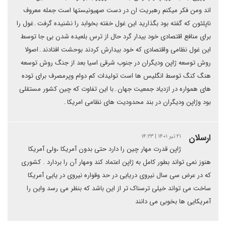
اند ومن فکر میکنم رهبریت ان در دست صهیونیستها است جمله معروف
ناپلئون که گفته بود بگذارید این غول خفته بخوابد را نشنیده گرفت۔غول را
برای منافع اقتصادی خود بیدار گرد حال از ترس بلعیده شدن بی جا توسط
این غول نظامی واقتصادی که خود بیدارش کردند بوحشت افتادند۔اصولا
روش توسعه ژاپن ودیگران در جنوب شرقی اسیا بعد از جنگ روش توسعه
هنگ کنگ توسط انگلیس ها است تولیدات کم دوام وپرمصرف برای توده
های همواره در ازدیاد جمعیت جهان۔با این تفاوت که چین کشور مستقلی
بود وژاپن ودیگران در بند محدودیت های نظامی امریکا۔
ارسلان
۲۱ تیر ۱۴۰۱ | ۱۴:۲۳
ژاپن قدرت مهار چین را دارد حتی بدون آمریکا ،ولی آمریکا
هنوز نمی تواند بطور کامل به ژاپن اعتماد کند ومهار آن را بردارد . کشوری
که در عرض سی سال نیروی دریایی در حد وقواره نیروی در یایی آمریکا
ساخت می تواند خیلی ترسناک تر از این باشد که بنظر می رسد واین را
آمریکایی ها بخوبی می دانند