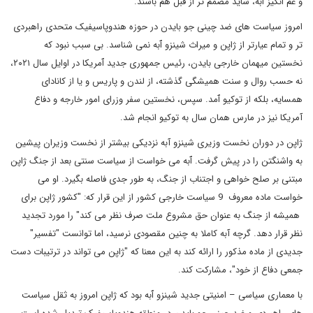
و غم انگیز ٱبه، شاید مصمم تر از قبل هم باشند.
امروز سیاست های ضد چینی جو بایدن در حوزه هندوپاسیفیک متحدی راهبردی
تر و تمام عیارتر از ژاپن و میراث شینزو ٱبه نمی شناسد. بی سبب نبود که
نخستین میهمان خارجی بایدن، رئیس جمهوری جدید ٱمریکا در اوایل سال ۲۰۲۱،
نه حسب روال و سنت همیشگی گذشته، از لندن و پاریس و یا از کانادای
همسایه، بلکه از توکیو ٱمد. سپس، نخستین سفر وزرای امور خارجه و دفاع
آمریکا نیز در مارس همان سال به توکیو انجام شد.
ژاپن در دوران نخست وزیری شینزو آبه نزدیکی بیشتر از نخست وزیران پیشین
به واشنگتن را در پیش گرفت. ٱبه می خواست از سیاست سنتی بعد از جنگ ژاپن
مبتنی بر صلح خواهی و اجتناب از جنگ، به طور جدی فاصله بگیرد. او می
خواست ماده معروف 9 سیاست خارجی کشور از این قرار که: "کشور ژاپن برای
همیشه از جنگ به عنوان حق مشروع ملت صرف نظر می کند" را مورد تجدید
نظر قرار دهد. گرچه آبه کاملا به چنین مقصودی نرسید، اما توانست "تفسیر"
جدیدی از ماده مذکور را ارائه کند به این معنا که "ژاپن می تواند در ترتیبات دست
جمعی دفاع از خود"، مشارکت کند.
با معماری سیاسی – امنیتی جدید شینزو ٱبه بود که ژاپن امروز به ثقل سیاست