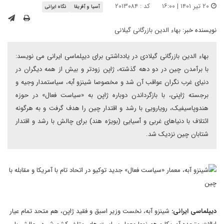
۲۰ تیر ۱۴۰۱ | ۱۶:۰۰
کد : ۲۰۱۳۰۸۴
آسیا و آفریقا
نگاه ایرانی
نویسنده خبر:
بهاء الدین بازرگانی گیلانی
بهاء الدین بازرگانی گیلادی در یادداشتی برای دیپلماسی ایرانی می نویسد:
با برآمدن چین در دو دهه گذشته، ژاپن زودتر و بیش از همه دیگران در
دنیای غرب نگران عواقب آن شد و مخصوصا شینزو ٱبه، سیاستمدار وجیه و
برجسته ژاپنی، با بازگرداندن دوباره ژاپن به «سیاست فعال» در حوزه
هندوپاسیفیک، رویارویی با رشد و اقتدار چین را هدف گرفت و به هرگونه
ائتلاف با دنیاهای غربی و ٱسیایی (بویژه هند) برای چالش با رشد و اقتدار
شتابان چین نزدیک شد.
دیپلماسی ایرانی:
شینزو آبه، نخست وزیر اسبق و فقید ژاپن، هم متحد تمام عیار