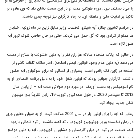
حزبش تعلق داشت، اما محافظه‌کار ملی‌گرای سرسختی که بسیاری از خارجی‌ها او
را می‌دانستند، نبود. دوره طولانی مدت او در این سمت نشان داد که وی علاوه بر
تاکید بر امنیت ملی و منطقه ای، به رفاه کارگران نیز توجه جدی داشت.
در مراسم تشییع جنازه آبه شینزو، نخست وزیر سابق ژاپن در ماه ژوئیه، خیابان
ها مملو از افرادی بود که گل حمل می کردند. حتی در حال حاضر، شوک ترور آبه
هنوز تازه است.
در حالی که ایالات متحده سالانه هزاران نفر را به دلیل خشونت با سلاح از دست
می دهد (به دلیل عدم وجود قوانین ایمنی اسلحه)، آمار سالانه تلفات ناشی از
اسلحه در ژاپن تک رقمی است. بسیاری از کسانی که برای سوگواری آبه حضور
داشتند، کارگران جوانی بودند که اولین شغل خود را به دلیل برنامه اقتصادی او به
نام آبنومیکس به دست آوردند. در دوره دوم طولانی مدت آبه – از پایان سال
2012 تا سپتامبر 2020، در طول همه‌گیری کووید-19، ژاپن تقریباً پنج میلیون
شغل جدید ایجاد کرد.
زمانی که آبه را برای اولین بار در سال 2001 ملاقات کردم، او به عنوان معاون وزیر
در زمان نخست وزیر جونیچیرو کویزومی، که قصد داشت از کره شمالی بازدید
کند، خدمت می کرد. در میان کارمندان و مشاوران کویزومی، آبه به دلیل موضع
سرسختانه خود در برابر این کشور که مسئول چندین ربوده شدن جوانان ژاپنی