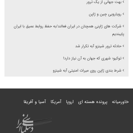
بهت جهانی از یک ترور
رویارویی چین و ژاپن
شرکت های ژاپنی همچنان در ایران فعالند/به حفظ روابط عمیق با ایران
پایبندیم
حادثه ترور شینزو آبه تکرار شد
توکیو؛ شهری که جهان به آن نیاز دارد!
شرط بندی ژاپن روی میراث امنیتی آبه شینزو
خاورمیانه
پرونده هسته ای
اروپا
آمریکا
آسیا و آفریقا