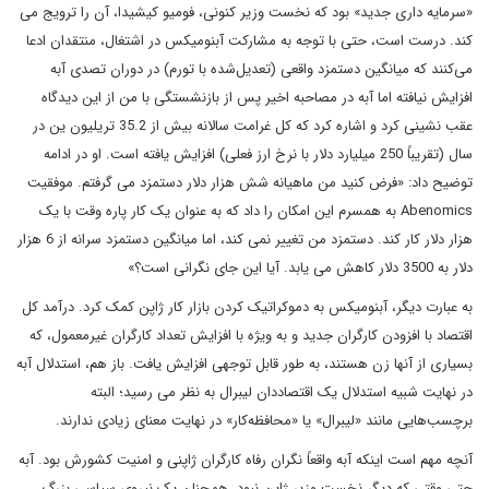
«سرمایه داری جدید» بود که نخست وزیر کنونی، فومیو کیشیدا، آن را ترویج می
کند. درست است، حتی با توجه به مشارکت آبنومیکس در اشتغال، منتقدان ادعا
می‌کنند که میانگین دستمزد واقعی (تعدیل‌شده با تورم) در دوران تصدی آبه
افزایش نیافته اما آبه در مصاحبه اخیر پس از بازنشستگی با من از این دیدگاه
عقب نشینی کرد و اشاره کرد که کل غرامت سالانه بیش از 35.2 تریلیون ین در
سال (تقریباً 250 میلیارد دلار با نرخ ارز فعلی) افزایش یافته است. او در ادامه
توضیح داد: «فرض کنید من ماهیانه شش هزار دلار دستمزد می گرفتم. موفقیت
Abenomics به همسرم این امکان را داد که به عنوان یک کار پاره وقت با یک
هزار دلار کار کند. دستمزد من تغییر نمی کند، اما میانگین دستمزد سرانه از 6 هزار
دلار به 3500 دلار کاهش می یابد. آیا این جای نگرانی است؟»
به عبارت دیگر، آبنومیکس به دموکراتیک کردن بازار کار ژاپن کمک کرد. درآمد کل
اقتصاد با افزودن کارگران جدید و به ویژه با افزایش تعداد کارگران غیرمعمول، که
بسیاری از آنها زن هستند، به طور قابل توجهی افزایش یافت. باز هم، استدلال آبه
در نهایت شبیه استدلال یک اقتصاددان لیبرال به نظر می رسید؛ البته
برچسب‌هایی مانند «لیبرال» یا «محافظه‌کار» در نهایت معنای زیادی ندارند.
آنچه مهم است اینکه آبه واقعاً نگران رفاه کارگران ژاپنی و امنیت کشورش بود. آبه
حتی وقتی که دیگر نخست وزیر ژاپن نبود، همچنان یک نیروی سیاسی بزرگ