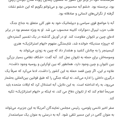
بود، برجسته بود. خشم آبه محسوس بود و می‌توانم بگویم که این خشم نشات
گرفته از نگرانی‌های انسانی و صادقانه بود.
آبه با مواضع قوی سیاسی و دیپلماتیک خود به طور کلی متعلق به جناح جنگ
طلب حزب لیبرال دموکرات کابینه محسوب می شد. او به ویژه مصمم بود در برابر
ادعای چین بر تایوان مقاومت کند. او در آوریل گذشته در یک تفسیر گسترده‌ای
که «پروژه سندیکا» خوانده شد، شایستگی مفهوم «ابهام استراتژیک» هنری
کیسینجر را به چالش کشید و هشدار داد که چین به زودی می‌تواند به
وسوسه‌اش برای حمله به تایوان عمل کند. آبه گفت: «شکاف نظامی بسیار بزرگی
بین تایوان و چین وجود دارد، همانطور که بین اوکراین و روسیه وجود داشت».
علاوه بر این، اگر چین قصد حمله به این کشور را داشت، ادعا می‌کرد که صرفاً یک
درگیری داخلی را اداره می‌کند، نه اینکه جنگی را که طبق قوانین بین‌المللی به‌شمار
می‌رود، به راه انداخته است. به این دلایل، آبه استدلال کرد که ایالات متحده باید
صریحاً اعلام کند که از تایوان دفاع می کند، نه اینکه بر «ابهام استراتژیک» تکیه
کند.
سفر اخیر نانسی پلوسی، رئیس مجلس نمایندگان آمریکا به این جزیره، می‌تواند
به عنوان گامی در این مسیر تلقی شود. آبه به درستی به عنوان یک سیاستمدار