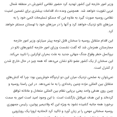
وزیر امور خارجه این کشور تهدید کرد حضور نظامی کشورش در منطقه شمال
غربی تقویت خواهد شد. همچنین وعده داد اقدامات بیشتری برای تضمین امنیت
نظامی روسیه صورت گیرد به علاوه این که مسکو تسلیحات اتمی خود را به
مرزهای ناتو نزدیک خواهد کرد و آنها را در مرزهای خود با لهستان مستقر خواهد
کرد.
این اقدام متقابل روسیه با سخنان قابل توجه پیتر سیارتو، وزیر امور خارجه
مجارستان همزمان شد که گفت نشست وزرای امور خارجه کشورهای ناتو در
بروکسل خطر وقوع جنگ جهانی جدید به علت بحران اوکراین را تایید می‌کند.
این سخنان از یک کشور عضو ناتو نشان می‌دهد که همه چیز در حال خارج شدن
از کنترل است.
نمی‌توان به صلحی نزدیک میان این دو اردوگاه خوش‌بین بود؛ چرا که کنش‌های
متقابل بین المللی مژده چنین رخدادی را به ما نمی‌دهد. در این راستا روسیه و
چین روی هدفی واحد یعنی برپایی نظام بین المللی متعادل و عادلانه توافق
کرده‌اند و این هدف غیرقابل بازگشت است. با این وجود امید است امور به سمت
برخورد همه جانبه کشیده نشود به ویژه این که ولادیمیر پوتین، رئیس جمهوری
روسیه سخنانی مهمی را بر زبان آورد و تاکید کرد اتحادیه اروپا یک رویارویی