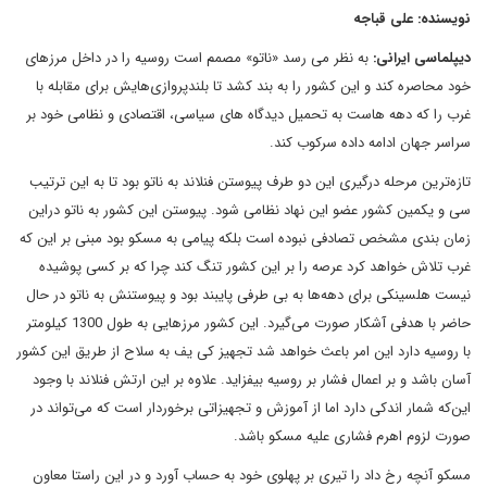
نویسنده: علی قباجه
دیپلماسی ایرانی:
به نظر می رسد «ناتو» مصمم است روسیه را در داخل مرزهای
خود محاصره کند و این کشور را به بند کشد تا بلندپروازی‌هایش برای مقابله با
غرب را که دهه هاست به تحمیل دیدگاه های سیاسی، اقتصادی و نظامی خود بر
سراسر جهان ادامه داده سرکوب کند.
تازه‌ترین مرحله درگیری این دو طرف پیوستن فنلاند به ناتو بود تا به این ترتیب
سی و یکمین کشور عضو این نهاد نظامی شود. پیوستن این کشور به ناتو دراین
زمان بندی مشخص تصادفی نبوده است بلکه پیامی به مسکو بود مبنی بر این که
غرب تلاش خواهد کرد عرصه را بر این کشور تنگ کند چرا که بر کسی پوشیده
نیست هلسینکی برای دهه‌ها به بی طرفی پایبند بود و پیوستنش به ناتو در حال
حاضر با هدفی آشکار صورت می‌گیرد. این کشور مرزهایی به طول 1300 کیلومتر
با روسیه دارد این امر باعث خواهد شد تجهیز کی یف به سلاح از طریق این کشور
آسان باشد و بر اعمال فشار بر روسیه بیفزاید. علاوه بر این ارتش فنلاند با وجود
این‌که شمار اندکی دارد اما از آموزش و تجهیزاتی برخوردار است که می‌تواند در
صورت لزوم اهرم فشاری علیه مسکو باشد.
مسکو آنچه رخ داد را تیری بر پهلوی خود به حساب آورد و در این راستا معاون