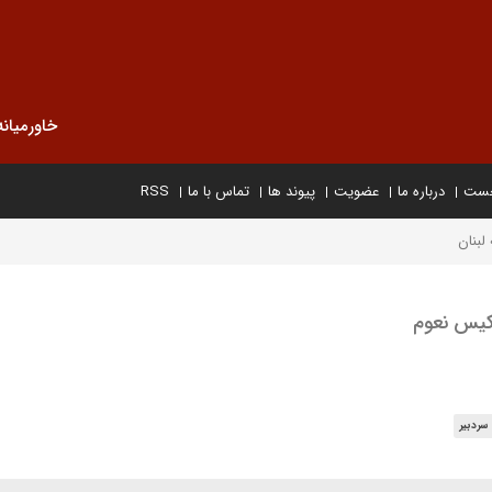
خاورمیانه
خست
درباره ما
عضویت
پیوند ها
تماس با ما
RSS
لبنان
کیس نعوم
سردبیر