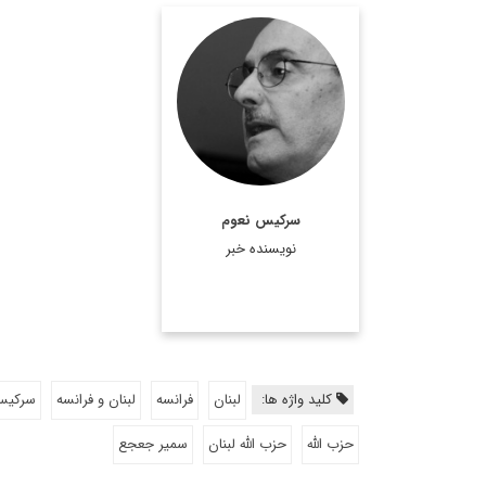
سركيس نعوم، نويسنده و
روزنامه نگار مشهور لبناني
ويكي از ستون نويسان
روزنامه النهار است. وی در
سال 2011 جایزه جهانی
جبران خلیل جبران را در
سرکیس نعوم
استرالیا دریافت کرد. ...
نویسنده خبر
اطلاعات بیشتر
کلید واژه ها:
لبنان
فرانسه
لبنان و فرانسه
سرکیس
حزب الله
حزب الله لبنان
سمیر جعجع