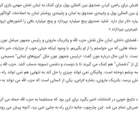
 هایش برای راضی کردن صندوق بین المللی پول برای کمک به لبنان نقش مهمی بازی کرد
وق بین المللی پول و پایبندی صندوق به لبنان و پایبندی روشنتر لبنان به اصلاحات گوناگو
ما سه میلیارد برای لبنان کافی نیست. لبنان به حداقل 10 میلیارد دلار نیاز دارد. شاید صندوق پنج میلیارد بپردازد و پنج میلیارد باقی را کشوره
اره قضایای داخلی لبنان مثل نقش حزب الله و پاتریک مارونی و رئیس جمهور میشل عون 
جمله هایی که می خواستم را از او بگیریم، با وجود اینکه خیلی خوب از جزئیات خبر دا
نست. با این حال درباره عون گفت: «رئیس جمهور عون مثل "نیروهای لبنانی" مسیحی
ئل از "دشمنان" هم کمک می گیرند تا با دوست و دشمن تسویه حساب کنند. حزب الله بر
نسه چشم دوخته است. واتیکان نمی تواند چیزی را حل کند به تنهایی هم نمی تواند راه ح
لی برسد، باتریک مارونی، بشاره الراعی، یکی از کسانی است که حزب الله می تواند به ف
ایج خوبی در انتخابات اخیر بگیرد برای این بود که مستقیما به حزب الله حمله می کرد،
رش تمام می شد. این چارچوب جانبه داری راه به جایی نمی برد، آنچه پیش می رود 