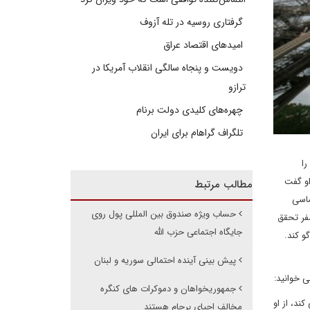
گرفتاری روسیه در تله آزوف
امیدهای اقتصاد عراق
دویست و پنجاه سالگی انقلاب آمریکا در
ترازو
چهره‌های کلیدی دولت برنام
تلگراف گراهام برای ایران
را
او گفت
مطالب مرتبط
ماسی
حساب ویژه صندوق بین المللی پول روی
سفر تحقق
جایگاه اجتماعی حزب الله
و کند.
پیش بینی آینده احتمالی سوریه و لبنان
ی خوانید:
جمهوریخواهان و دموکرات های کنگره
ند، از او
مخالف احیای برجام هستند