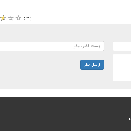
( ۳ )
ارسال نظر
ا