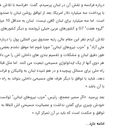
درباره فرانسه و نقش آن در لبنان پرسیدم، گفت: «فرانسه با تلاش
با پرداخت سه میلیارد دلار امریکا، بعد از توافق روشن لبنان با صند
است. ا
"گروه هفت" G7 و کشورهای عربی خیلی ثروتمند و دیگر کشورهای غیرعربی بپردازند.»
تلاش کردم نظر این مقام عالی رتبه صندوق بین المللی پول را درب
ملی آزاد" و "حزب نیروهای لبنانی" جویا شوم اما موفق نشدم بعضی 
طور دقیق لبنان و مشکلات و تقسیم بندی های داخلی اش را می دا
هر دوی آنها از یک ایدئولوژی مسیحی تبعیت می کنند. اما مثل قبا
راه حلی برای مسائل پیچیده و در هم تنیده لبنان به واتیکان و فرا
دهد، شاید با توافق با دیگر طرف های مسیحی داخلی بتواند به راه ح
با آن باشد.»
بعد پرسید: «اگر سمیر جعجع، رئیس "حزب نیروهای لبنانی" توانست نت
خودش چیزی برای گفتن نداشت و عصبانیت مسیحی اش اتفاقا به ضر
توافق و حکمت است که باید بر آن تمرکز کرد.»
ادامه دارد...