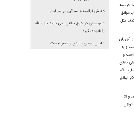
. فرانسه
تنش فرانسه و اسرائیل بر سر لبنان
ن، موافق
ای ثروتمند مثل
عربستان در هیچ حالتی نمی تواند حزب الله
را نادیده بگیرد
و "جریان
لبنان، یونان و اردن و مصر نیست
شت و به
 است و
ای یافتن
لی ارائه
کر توافق
 و الا
توازن و