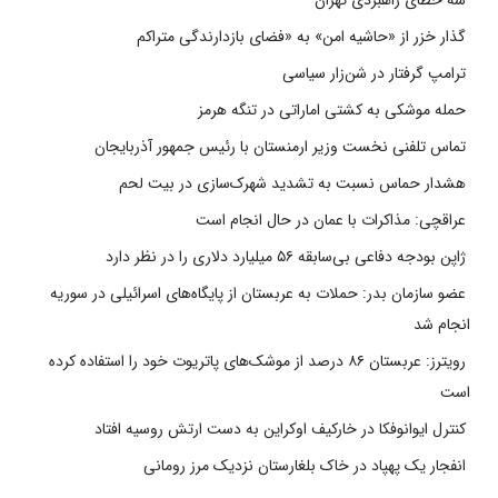
سه خطای راهبردی تهران
گذار خزر از «حاشیه امن» به «فضای بازدارندگی متراکم
ترامپ گرفتار در شن‌زار سیاسی
حمله موشکی به کشتی اماراتی در تنگه هرمز
تماس تلفنی نخست وزیر ارمنستان با رئیس جمهور آذربایجان
هشدار حماس نسبت به تشدید شهرک‌سازی در بیت‌ لحم
عراقچی: مذاکرات با عمان در حال انجام است
ژاپن بودجه دفاعی بی‌سابقه ۵۶ میلیارد دلاری را در نظر دارد
عضو سازمان بدر: حملات به عربستان از پایگاه‌های اسرائیلی در سوریه
انجام شد
رویترز: عربستان ۸۶ درصد از موشک‌های پاتریوت خود را استفاده کرده
است
کنترل ایوانوفکا در خارکیف اوکراین به دست ارتش روسیه افتاد
انفجار یک پهپاد در خاک بلغارستان نزدیک مرز رومانی