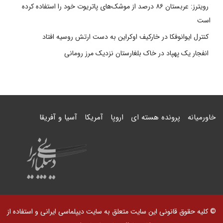
رویترز: عربستان ۸۶ درصد از موشک‌های پاتریوت خود را استفاده کرده
است
کنترل ایوانوفکا در خارکیف اوکراین به دست ارتش روسیه افتاد
انفجار یک پهپاد در خاک بلغارستان نزدیک مرز رومانی
خاورمیانه
پرونده هسته ای
اروپا
آمریکا
آسیا و آفریقا
© کلیه حقوق قانونی این سایت متعلق به سایت دیپلماسی ایرانی و استفاده از