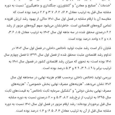
"خدمات"، "صنایع و معادن" و "کشاورزی، جنگلداری و ماهیگیری" نسبت به دوره
مشابه سال قبل به ترتیب معادل ۱۶.۴، ۶.۲، ۳.۷ و ۲.۲ درصد بوده است که
مقایسه آن با ارقام مشابه در فصل اول سال ۱۴۰۱ حاکی از بهبود رشد ارزش افزوده
تمامی گروه‌های اقتصادی است. خاطرنشان می‌شود سهم گروه‌های مزبور از رشد
۶.۲ درصدی محقق شده در سه ماهه اول سال ۱۴۰۲ به ترتیب معادل ۱.۵، ۳.۶،
۰.۸ و ۰.۲ واحد درصد بوده است.
شایان ذکر است رشد مثبت تولید ناخالص داخلی در فصل اول سال ۱۴۰۲ در
تداوم رشد اقتصادی مثبت محقق شده از فصل اول سال ۱۳۹۹ تا فصل چهارم سال
۱۴۰۱ بوده است؛ به نحوی که میزان رشد اقتصادی کشور در فصول سال ۱۴۰۱ به
ترتیب برابر با ۱.۹، ۳.۹، ۴.۹ و ۵.۳ درصد بوده است.
بررسی تولید ناخالص داخلی برحسب اقلام هزینه نهایی در سه‌ماهه اول سال
۱۴۰۲ نشان می‌دهد، "هزینه‌های مصرف نهایی بخش خصوصی"، "هزینه‌های
مصرف نهایی بخش دولتی" و "تشکیل سرمایه ثابت ناخالص" به قیمت‌های ثابت
سال ۱۳۹۵ به ترتیب از نرخ‌رشد ۸.۲، ۵.۳ و ۲.۰ درصدی نسبت به دوره مشابه
سال قبل برخوردار بوده‌اند؛ رشد ارقام مزبور در فصل اول سال ۱۴۰۱ نسبت به دوره
مشابه سال قبل از آن به ترتیب معادل ۶.۴، ۶.۵- و ۱.۴- درصد بوده است.