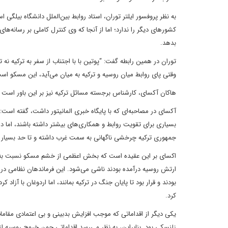
به نظر پروفسور ایلتر توران، استاد روابط بین‌الملل دانشگاه بیلگی
کشورهای دیگر را ندارد؛ اما از آنجا که وی کنترل کاملی بر رسانه‌ه
بدهد.
توران در همین رابطه گفت: “پوتین با با اجتناب از سفر به ترکیه نه تن
وقتی پای روابط میان روسیه و ترکیه به میان می‌آید، این مسکو است 
هاکان آکسای، کارشناس برجسته مسائل ترکیه نیز بر این باور است 
آکسای در مصاحبه‌ای که با پایگاه خبری المانیتور داشت، گفته اس
بسیاری برای تقویت روابط و همکاری‌های بیشتر داشته باشند، اما 
جمهوری ترکیه چرخشی ناگهانی به سمت غرب داشته و تا حد بسیار ز
اکسای بر این عقیده است که بخش اعظمی از خشم مسکو نسبت به آنکارا
ارتش روسیه درآمده بودند ناشی می‌شود. این فرماندهان نظامی در حا
بودند و قرار بود تا پایان جنگ در ترکیه بمانند، اما اردوغان با آزا
کرد.
یکی دیگر از اقداماتی که موجب افزایش بدبینی و بی اعتمادی مقامات
زلنسکی بود. بنابراین، به نظر می‌رسد اقداماتی چون خروج روسیه از 