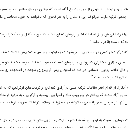
 استانبول، اردوغان به خوبی از این موضوع آگاه است که پوتین در حال حاضر امکان سفر ب
ای جمعی ترکیه دارد، می‌تواند این داستان را به هر نحوی که بخواهد به خورد مخاطبان د
ها نارضایتی‌اش را از اقدامات اخیر اردوغان نشان داد، بلکه این سیگنال را به آنکارا فرستا
که دست بالاتر را دارد.”
که دیگر کمتر کسی در مسکو پیدا می‌شود که به اردوغان و سیاست‌هایش اعتماد داشته 
ت: “حس بیزاری مشترکی که پوتین و اردوغان نسبت به غرب داشتند، موجب شد تا دو طر
در حال حاضر پوتین احساس می‌کند که اردوغان پس از پیروزی مجدد در انتخابات ریاس
یادی تغییر کرده است.”
، از اقدام اخیر مقامات ترکیه مبنی بر آزادی تعدادی از فرماندهان اوکراینی که به ا
لی آزاد شدند که پیشتر در چارچوب تبادل اسرا بین روسیه و اوکراین، به ترکیه فرستاد
د کردن آنها در جریان سفر زلنسکی به ترکیه در ماه ژوئیه برخلاف توافقات صورت گرفته با م
 کرملین نسبت به اردوغان شده، اعلام حمایت وی از پیوستن کی‌یف به ناتو در خلال دید
قرارداد غلات، پا در هوا نگه داشتن اردوغان برای دیدار مستقیم و رو در رو با پوتین و 