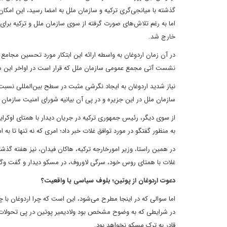
گذشته با میانجی‌گری ترکیه و سازمان ملل به امضا رسید، این امکان ر
اما به رغم تلاش‌های صورت گرفته از سوی سازمان ملل و ترکیه برای ج
خارج شد.
در آن زمان اردوغان به واسطه ارائه این ابتکار مورد تحسین مجامع
نشست آتی مجمع عمومی سازمان ملل که قرار است در اواخر این ماه بر
نیاز شدید اردوغان به ایجاد نگرشی مثبت در سطح بین‌المللی نسبت 
سازمان ملل در این جزیره و در پی آن بیانیه شورای امنیت سازم
از سوی دیگر، رئیس جمهوری ترکیه در جریان دیدار با همتای اوکراین
به منظور گفتگو در مورد توافق غلات خبر داد؛ امری که نه تنها تا به 
در همین راستا، وزیر امورخارجه ترکیه، هاکان فیدان، نیز هفته گذش
غلات با همتای روس خود، سرگی لاوروف، در مسکو دیدار و گفت وگو
دعوت اردوغان از پوتین؛ بلوف سیاسی یا واقعیت؟
اما سوالی که در اینجا مطرح می‌شود، این است که چرا اردوغان ب
در شرایطی که به وضوح مشخص بود ولادیمیر پوتین در پی تحولات 
قادر به ترک مسکو نخواهد بود.