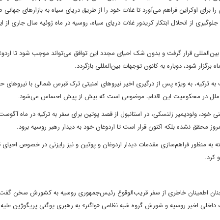
ا برای اوکراین فراهم می‌آورد تا غلات خود را از طریق دریای سیاه به بازارهای جهانی ص
لوگیری از انحلال ابتکار کریدور غلات دریای سیاه، روسیه در ماه ژوئیه سال جاری از ای
 بین‌المللی قرار گرفت و بدون شک احیای مجدد این توافق می‌تواند موجب شود تا اردوغ
گزار شود، دوباره به کانون توجهات بین‌المللی بازگردد.
به ترکیه، به ویژه پس از درگیری اخیر نیروهای امنیتی ترک قبرس شمالی با نیروهای 
ان ملل در محکومیت این اقدام، موضوعی است که بیش از پیش احساس می‌شود.
ی خود، ولودیمیر زلنسکی، در استانبول از قصد پوتین برای سفر به ترکیه در ماه آگوست 
امروز محقق نشده بلکه اکنون قرار است تا اردوغان خود به دیدار رهبر روسیه برود.
ته به منظور فراهم‌سازی مقدمات دیدار اردوغان و پوتین و نیز رایزنی در خصوص احیای قر
 کرد.
ا چنان اطمینان ‌خاطری از سفر قریب‌الوقوع رئیس‌جمهوری روسیه به کشورش سخن گفت
داخلی اخیر روسیه و شورش گروه شبه نظامی «واگنر» به رهبری یوگنی پریگوژین علیه