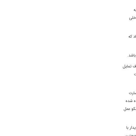
ه
اخلی
د که
باشد.
ف تمایل
ت
سارت
ه شده
سکو عمل
ار با
همچنین