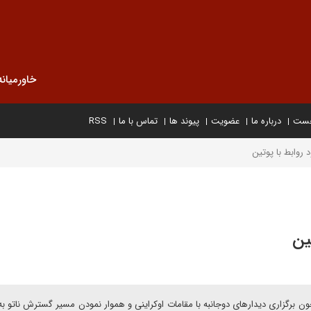
خاورمیانه
خست
درباره ما
عضویت
پیوند ها
تماس با ما
RSS
 روابط با پوتین
ین
مچون برگزاری دیدارهای دوجانبه با مقامات اوکراینی و هموار نمودن مسیر گسترش ناتو 