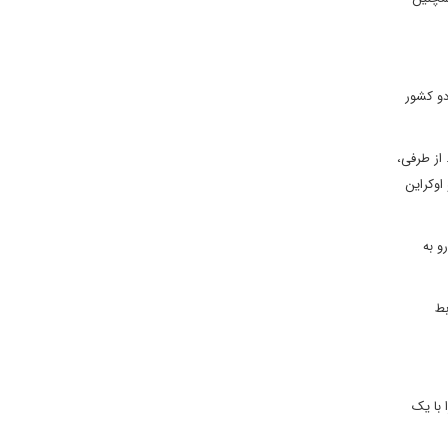
دو کشور
 از طرفی،
اوکراین
و به
بط
 با یک