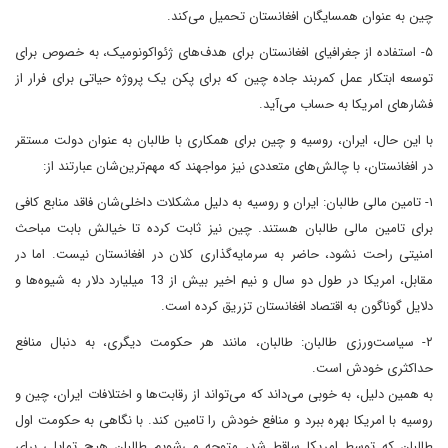
چین به عنوان همسایگان افغانستان تحمیل می‌کند.
۵- استفاده از جغرافیای افغانستان برای هدف‌های ژئواکونومیک، به خصوص برای
توسعه ابتکار عمل کمربند جاده چین که برای پکن یک پروژه حیاتی برای فرار از
فشارهای امریکا به حساب می‌آید.
با این حال، ایران، روسیه و چین برای همکاری با طالبان به عنوان دولت مستقر
در افغانستان، با چالش‌های متعددی نیز مواجهند که مهم‌ترین‌شان عبارتند از:
۱- تامین مالی طالبان: ایران و روسیه به دلیل مشکلات داخلی‌شان فاقد منابع کافی
برای تامین مالی طالبان هستند. چین نیز ثابت کرده تا خیالش بابت مباحث
امنیتی راحت نشود، حاضر به سرمایه‌گذاری کلان در افغانستان نیست. اما در
مقابل، امریکا در طول دو سال و نیم اخیر بیش از 13 میلیارد دلار به شیوه‌ها و
دلایل گوناگون به اقتصاد افغانستان تزریق کرده است.
۲- سیاست‌ورزی طالبان: طالبان، مانند هر حکومت دیگری، به دنبال منافع
حداکثری خودش است.
به همین دلیل، به خوبی می‌داند که می‌تواند از رقابت‌ها و اختلافات ایران، چین و
روسیه با امریکا بهره ببرد و منافع خودش را تامین کند. با نگاهی به حکومت اول
طالبان که توسط امریکا ساقط شد، متوجه می‌شویم طالبان هیچ تمایلی برای