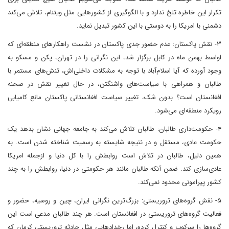
تکرار این خاطره تلخ ندارد و با الگوگیری از کشورهایی مثل ویتنام، تلاش می‌کند
دشمنی با امریکا را به دوستی با این کشور تبدیل نماید.
۳- نقش پاکستان: عدم حضور جدی پاکستان در نشست راهکارهای منطقه‌ای که
اواسط بهمن ماه در کابل برگزار شد، این نگرانی را در تهران، پکن و مسکو به
وجود آورده که آیا اسلام‌آباد با توجه به مشکلات داخلی‌اش، تنش‌های مستمر با
طالبان و همراهی با سیاست‌های واشنگتن، در حال تغییر نقش در صحنه
افغانستان است؟ بدون شک، تغییر سیاست افغانستانی پاکستان مانع کامیابی
رویکرد منطقه‌ای می‌شود.
۴- حکومت‌داری طالبان: طالبان تلاش می‌کند به جامعه جهانی نشان بدهد یک
حکومت عادی، مستقل و در نتیجه شایسته به رسمیت شناخته شدن است. به
همین دلیل، طالبان در تلاش است روابطش را با کل دنیا و ازجمله امریکا
عادی‌سازی کند. ضمن آنکه طالبان مانند هر حکومتی در دنیا، روابطش را به چند
کشور پیرامونی محدود نمی‌کند.
۵- نقش گروه‌های تروریستی: بزرگ‌ترین نگرانی ایران، چین و روسیه، حضور و
فعالیت گروه‌های تروریستی در افغانستان است. هر چند طالبان مدعی است این
گروه‌ها را سرکوب و کنترل کرده، اما رخدادهایی مثل حادثه تروریستی کرمان که