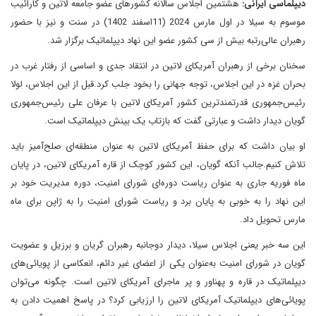
دیپلماسی ایرانی:
هشتمین اجلاس سالانه کشورهای عضو جامعه لاتین و کارائیب
موسوم به سیلا در اول مارس 2024 (11اسفند 1402) در سنت و نیز با حضور
رهبران عالی‌‌رتبه بیش از سی کشور عضو این نهاد دیپلماتیک برگزار شد.
سخنان برخی از رهبران آمریکای لاتین در انتقاد جدی و اساسی از رفتار غرب در
بحران غزه در این اجلاس، توجه جهانی را بخود جلب کرد.قبل از این اجلاس، لولا
رئیس‌جمهوری قدرتمندترین کشور آمریکای لاتین با عرفان علی رئیس‌جمهوری
گویان دیدار داشت و عبارتی گفت که بازتاب یک بینش دیپلماتیک است.
او بیان داشت که برای حفظ آمریکای لاتین به عنوان منطقه‌ای صلح‌آمیز باید
تلاش کنیم.جالب آنکه گویان، این کشور کوچک از قاره آمریکای لاتین، در پایان
ماه فوریه جاری به عنوان ریاست دوره‌ای شورای امنیت، دوره مدیریت خود بر
این نهاد را به خوبی به پایان برد و ریاست شورای امنیت را به ژاپن برای ماه
مارس تحویل داد.
این سه خبر یعنی اجلاس سیلا، دیدار دوجانبه رهبران گریان و برزیل و عضویت
گویان در شورای امنیت به‌عنوان یکی از اعضای غیر دائم، انعکاسی از پویائی‌های
دیپلماتیک در قاره و پهناور و پر ماجرای آمریکای لاتین است. چگونه می‌توان
پویائی‌های دیپلماتیک آمریکای لاتین را ارزیابی کرد؟ در پاسخ اهمیت دادن به