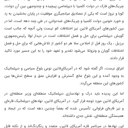
چریک‌های فارک در دولت کلمبیا با دیپلماسی پیچیده و چندوجهی بین آن دولت،
کوبا و نروژ است که یکی از مصادیق میانجیگری موفقیت در پایان بخشیدن به زد
و خورد خونین دولت کلمبیا و چریک‌های ضددولتی در طی چند دهه است، اما در
بین کشورهای آمریکای لاتین نیز اختلافات کم نیست ولی آنچه که جالب است
گویش دیپلماسی برای حل و فصل اختلافات است در دیدار لولا رئیس‌جمهوری
برزیل ، یک روز قبل از اجلاس سلا هر دو کشور از تلاش‌هایی که برای حل و فصل
اختلافات گویان و ونزوئلا می‌شود تقدیر و تعهد خود را به این مسیر مورد تاکید
قرار دادند.
اغراق نیست، اگر گفته شود که در آمریکای‌لاتین نوعی بلوغ سیاسی و دیپلماتیک
به وجود آمده و این بلوغ مانع گسترش و افزایش عمق و سطح تنش‌ها بین
کشورهای این منطقه می‌گردد.
اما این پدیده باید درک و نهادسازی دیپلماتیک منطقه‌ای وزیر منطقه‌ای در
آمریکای لاتین مورد توجه قرار گیرد. در آمریکای لاتین، نهادهای دیپلماتیک قاره‌ای
و نیز قاره‌ای فراوانی، تأسیس شده که بعضاً چندین دهه است که در ایجاد و
همبستگی منطقه‌ای، نقش جدی داشته‌اند.
این نهادها در سرتاسر قاره آمریکای لاتین، متعدد و رنگارنگ‌اند و از نکته قابل