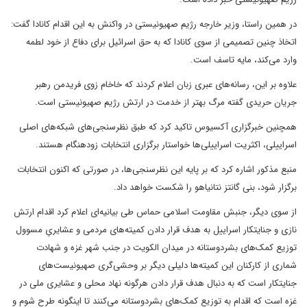
در همین راستا، وزیر خارجه رژیم صهیونیستی در واکنش به این اقدام کانادا گفت:
اتخاذ چنین تصمیمی از سوی کانادا که به حق اسرائیل برای دفاع از خود لطمه
وارد می‌کند، مایه تاسف است.
علاوه بر این، رسانه‌های عبری زبان اعلام کردند که خاخام زوی فریدمن رهبر
جریان حریدی گفته مرگ بهتر از خدمت در ارتش رژیم صهیونیستی است.
همچنین خبرگزاری آکسیوس تاکید کرد که طبق نظرسنجی‌های شبکه‌های اصلی
اسراییلی، اکثریت اسراییلی‌ها خواستار برگزاری انتخابات زودهنگام هستند.
منبع مذکور اشاره کرد که بر پایه این نظرسنجی‌ها، در صورتی که اکنون انتخابات
برگزار شود، بنی گانتز نتانیاهو را شکست خواهد داد.
از سوی دیگر، جنبش مقاومت اسلامی حماس طی بیانیه‌ای اعلام کرد اقدام ارتش
نازی و جنایتکار اسراییل به هدف قرار دادن کمیته‌های مردمی و عشایریِ مسوول
توزیع کمک‌های بشردوستانه در میدان الکویت در جنب شهر غزه و شهادت
شماری از کارکنان این کمیته‌ها دلیلی دیگر بر وحشی‌گری صهیونیست‌های
جنایتکار است که به دنبال هدف قرار دادن هرگونه نهاد محلی و عشایری ملی در
غزه است که اقدام به توزیع کمک‌های بشردوستانه می‌کنند تا اینگونه طرح شوم و