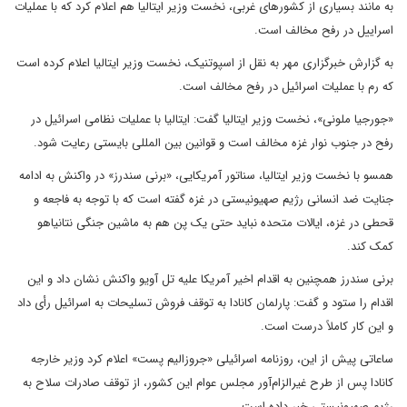
به مانند بسیاری از کشورهای غربی، نخست وزیر ایتالیا هم اعلام کرد که با عملیات
اسراییل در رفح مخالف است.
به گزارش خبرگزاری مهر به نقل از اسپوتنیک، نخست وزیر ایتالیا اعلام کرده است
که رم با عملیات اسرائیل در رفح مخالف است.
«جورجیا ملونی»، نخست وزیر ایتالیا گفت: ایتالیا با عملیات نظامی اسرائیل در
رفح در جنوب نوار غزه مخالف است و قوانین بین المللی بایستی رعایت شود.
همسو با نخست وزیر ایتالیا، سناتور آمریکایی، «برنی سندرز» در واکنش به ادامه
جنایت ضد انسانی رژیم صهیونیستی در غزه گفته است که با توجه به فاجعه و
قحطی در غزه، ایالات متحده نباید حتی یک پن هم به ماشین جنگی نتانیاهو
کمک کند.
برنی سندرز همچنین به اقدام اخیر آمریکا علیه تل آویو واکنش نشان داد و این
اقدام را ستود و گفت: پارلمان کانادا به توقف فروش تسلیحات به اسرائیل رأی داد
و این کار کاملاً درست است.
ساعاتی پیش از این، روزنامه اسرائیلی «جروزالیم پست» اعلام کرد وزیر خارجه
کانادا پس از طرح غیرالزام‌آور مجلس عوام این کشور، از توقف صادرات سلاح به
رژیم صهیونیستی خبر داده است.