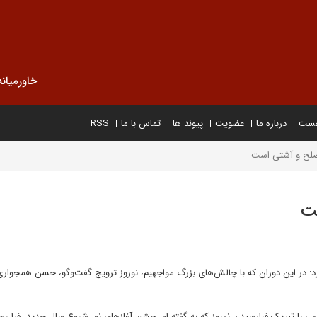
خاورمیانه
خست
درباره ما
عضویت
پیوند ها
تماس با ما
RSS
صلح و آشتی است
ست
د: در این دوران که با چالش‌های بزرگ مواجهیم، نوروز ترویج گفت‌وگو، حسن همجوار
امی با تبریک فرارسیدن نوروز که به گفته او، جشن آغازهای نو، شروع سال جدید، فرا رس