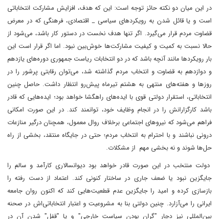
در این میان دو نکته حائز توجه است: این که هدف، افزایش مشارکت انتخاباتی
است و یا قائل شدن به رویکردهای سیاسی _ اقتصادی، فرهنگی که در معرض
قضاوت مردم قرار می‌گیرد. اگر تنها هدف نخست در دستور کار باشد، می‌شود از
حالا نسبت به کمیت و کیفیت مشارکت‌ها خوش‌بین نبود. اما اگر قرار است این
بار رویکردها مانند آنچه باشد که در دو انتخابات ریاست جمهوری دوره‌های یازدهم
و دوازدهم به قضاوت و انتخاب مردم گذاشته شد، می‌توان رقابتی پرشور را در
روزها و هفته‌های منتهی به هشتم تیرماه پیش‌رو انتظار داشت. حاصل چنین
انتخاباتی، استقرار دولتی قوی با ایده‌های‌ راهگشا خواهد بود؛ ایده‌هایی که قادر
باشد کارگزارانش را در انجام وظایف خود، توانمند کند. در این صورت امکانی
فراهم می‌شود که نیروهای اجتماعی برخلاف روال معمول، همچنان درگیر منازعات
درونی نباشند و با احترام به انتخاب مردم؛ حتی در جایگاه منتقد، بخشی از راه
حل‌ها شوند و نه بخشی مهم از مشکلات.
دولت منتخب در این صورت قادر خواهد بود دیوانسالاری کارآمد و سالم را
جایگزین نبود یا ضعف جاری در ساختار کنونی کند. اعتماد از دست رفته را
بازسازی کرده و امید را جایگزین عدم قطعیت‌هایی کند که اکنون روان جامعه
ایرانی را می‌آزارد. چنین دولتی بنا به مشروعیت و اعتبار انتخاباتی‌اش در صحنه
بین‌المللی نیز دچار "گران بودن سیاست خارجی" و یا "قفل" شدن آن در