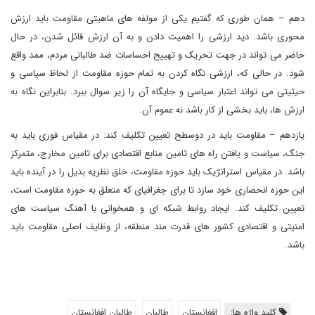
دهم – همان طوری که گفتیم یکی از مولفه های ماهیتی مقاومت باید ارزش
محوری باشد. دید ارزشی را اهمیت دادن و به آن ارزش قائل شدن، در حال
حاضر می تواند در جهت تحریک و تهییج احساسات ضد طالبانی مردم، ممد واقع
شود. در حالی که، ارزشی نگاه کردن به تمام حوزه مقاومت از لحاظ سیاسی و
حیثیتی می تواند اعتبار سیاسی و جایگاه آن را زیر سوال ببرد. بنابراین نگاه به
ارزش ها، باید بخشی از کار باشد نه عموم آن.
یازدهم – مقاومت باید در دوسطح تعیین تکلیف کند: در مقیاس فوری باید به
جنگ، سیاست و یافتن راه های تامین منابع اقتصادی برای تامین مخارج، متمرکز
باشد. در مقیاس استراتژیک باید حوزه مقاومت، خلق نظریه بدیل را در آینده باید
این حوزه انحصاری خود سازد تا برای جغرافیای که متعلق به حوزه مقاومت است،
تعیین تکلیف کند. ایجاد روابط شبکه ای و همخوانی با آهنگ سیاست های
امنیتی و اقتصادی کشور های قدرت مند منطقه، از وظایف اصلی مقاومت باید
باشد.
کلید واژه ها:
افغانستان
طالبان
طالبان افغانستان