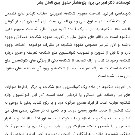
نویسنده: دکتر امیر بی پروا، پژوهشگر حقوق بین الملل بشر
دیپلماسی ایرانی:
شناخت مفهوم شکنجه ضرورتی اجتناب ناپذیر برای تضمین
ممنوعیت شکنجه در سطوح ملی و بین المللی است. اول گام برای در نظر گرفتن
قاعده منع شکنجه به عنوان یک قاعده آمره بین المللی شناخت مفهوم دقیق
شکنجه است. در نظام های حقوق ملی در تعریف مفهوم شکنجه اختلافاتی وجود
داشته و الان نیز در خصوص مفهوم شکنجه در مقررات موضوعه اختلاف وجود
دارد و تا قبل از تدوین و تصویب کنوانسیون منع شکنجه تعریف واحدی درباره
شکنجه وجود نداشت و ارائه تعریف از شکنجه یکی از ویژگی های کنوانسیون منع
شکنجه است که به ارائه تعریف واحد از شکنجه و ورود آن به نظام های حقوق
ملی منجر شده است.
در تعریف شکنجه در ماده یک کنوانسیون منع شکنجه و دیگر رفتارها مجازات
های بی رحمانه، غیر انسانی یا ترذیلی آمده است: "در این کنوانسیون واژه
شکنجه عبارت است از ایراد عمدی هرگونه درد و یا رنج شدید بدنی یا روحی به
یک شخص از جانب مامور رسمی دولت و یا کسی که در سمتی رسمی عمل می
کند و یا به تحریک و یا اجازه و یا سکوت او به منظور اخذ اطلاعات و یا اقرار
شخص و یا شخص ثالث، مجازات وی از باب عملی که وی یا شخص ثالث
مرتکب شده و یا مظنون به ارتکاب آن است، ارعاب و یا اجبار او و یا شخص ثالث