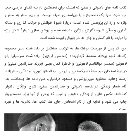
کتاب نامه های لاهوتی و عینی که اینـک برای نخستین بار بـه الفبای فارسی چاپ
می شود، تنها یک تصحیح و یا ویراستاری صرف نیست، بر روی سطر به سطر و
واژه به واژۀ آن پژوهش شده است؛ دربارۀ شیوۀ خوانش و حرکت گذاری و نشانه
گذاری و حتّی شیوۀ نگارش واژگان اندیشه شده و روشن سازی دربارۀ شکل واژه
یا عبارت یا نام کسان و جای ها در پاورقی آورده شده است.
این اثر پس از فهرست نوشته‌ها، به ترتیب مشتمل بر یادداشت دبیر مجموعه
(استاد کاوه بیات)، مقدمۀ گردآورنده (محسن فرح‌بر)، یادداشت سیسیلیا بانو
لاهوتی (همسر ابوالقاسم لاهوتی) و خاطرۀ کمال عینی (فرزند صدرالدین عینی) و
دیباچۀ استادان برجستۀ تاجیکستانی و ایرانی عبدالخالق نبوی، عبدالنّبی ستارزاده،
رستم وهاب، مطلوبه میرزایونس و مسعود عرفانیان، متن نامه ها، یادداشت ها،
گاه شمار زندگی ابوالقاسم لاهوتی و صدرالدین عینی، شرح واژگان دشوار،
کتابنامه، عکس هایی از زندگی لاهوتی و عینی که برخی از آنها برای نخستین‌بار
چاپ می شود و نمایه ای از نام اشخاص، جای ها، کتاب ها، نشریه ها و غیره
است.