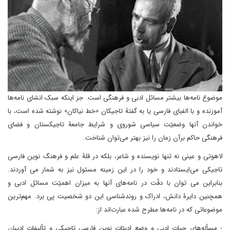
موضوع نامه‌ها بیشتر مسائل ادبی و فرهنگی است. جز اینکه سبک انشای نامه‌ها
آموزنده و با الفبای فارسی یا به گفتۀ تاجیکان «خط نیاکان» نوشته شده است، با
خواندن آنها وضعیّت سیاسی شوروی و شرایط جامعۀ تاجیکستان و فضای
فرهنگی حاکم برآن زمان را نیز بهتر می‌توان شناخت.
لاهوتی و عینی نه تنها نویسنده و شاعر، بلکه در قلۀ علم و فرهنگ نوین فارسی
تاجیکی می‌ایستادند و خود را در این زمینه مسئول نیز به شمار می آوردند.
بنابراین می توان با دقّت در نامه‌های آنها به میزان اهمیّت مسائل ادبی و
همچنین دایرۀ دانش، ادراک و روندشناسی این دو شخصیت پی برد. مهم‌ترین
موضوعاتی که در نامه‌ها مطرح شده عبارت‌اند از:
- مسأله‌های حیاتِ ادبی و وضع ادبیّات نوین فارسی تاجیکی و تألیفات ادیبانِ