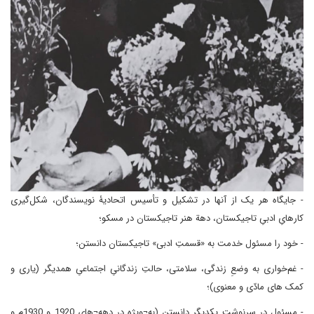
- جایگاه هر یک از آنها در تشکیل و تأسیس اتحادیۀ نویسندگان، شکل‌گیری
کارهایِ ادبیِ تاجیکستان، دهة هنر تاجیکستان در مسکو؛
- خود را مسئول خدمت به «قسمتِ ادبی» تاجیکستان دانستن؛
- غم‌خواری به وضعِ زندگی، سلامتی، حالتِ زندگانیِ اجتماعیِ همدیگر (یاری و
کمک های مادّی و معنوی)؛
- مسئول در سرنوشت یکدیگر دانستن (به¬ویژه در دهه¬های 1920 و 1930م و