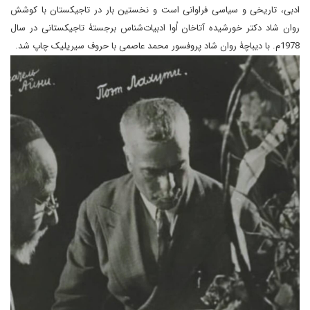
ادبی، تاریخی و سیاسی فراوانی است و نخستین بار در تاجیکستان با کوشش
روان شاد دکتر خورشیده آتاخان اُوا ادبیات‌شناس برجستۀ تاجیکستانی در سال
1978م. با دیباچۀ روان شاد پروفسور محمد عاصمی با حروف سیریلیک چاپ شد.