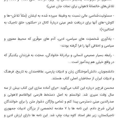
تلاش‌های خالصانۀ لاهوتی برای نجات جان عینی)؛
- مسئولیت‌شناسی عالی نسبت به وظیفة سپرده شده به ایشان (مثلاً تلاش¬ها و
کاوش¬های آنها برای دریافتِ شعرِ عینی دربارۀ کانال در «مکتوبِ خلقِ تاجیک به
استالین»)؛
- یادآوری شخصیّت های سیاسی، ادبی، آدم های موقّری که محیطِ معنوی و
سیاسی و اخلاقی آنها را فرا گرفته بودند؛
- رابطه بسیار صمیمیِ انسانی و برادرانة خانوادگی، محبّت به فرزندانِ یکدیگر که
در واقع خیلی هم پندآموز است...
دانشجویان، دانش‌آموختگان زبان و ادبیّات پارسی، علاقه‌مندان به تاریخ، فرهنگ
و ادبیّات ایران از مخاطبان اصلی کتاب هستند.
محسن فرح‌بر درباره این کتاب می‌گوید: «برای آماده سازی این کتاب بیش از سه
سال وقت سپری شد. توانستم به اصل دستخط فارسی ابوالقاسم لاهوتی و
صدرالدین عینی دسترسی پیدا کنم و تمامی واژگان دشوار متن را برای خوانندگان
ایرانی شرح دادم. این نامه ها با ۷ مقدمه تخصصی از بزرگان ادبیات جمهوری
تاجیکستان، زیر نظر استاد کاوه بیات چاپ شد. این نامه ها دارای ارزش ادبی و