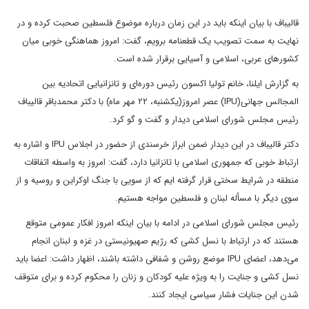
قالیباف با بیان اینکه باید در این زمان درباره موضوع فلسطین صحبت کرده و در
نهایت به سمت تصویب یک قطعنامه برویم، گفت: امروز هماهنگی خوبی میان
کشورهای عربی، اسلامی و آسیایی برقرار شده است.
به گزارش ایلنا، خانم تولیا اکسون رئیس دوره‌ای و تانزانیایی اتحادیه بین
المجالس جهانی(IPU) عصر امروز(یکشنبه، ۲۲ مهر ماه) با دکتر محمدباقر قالیباف
رئیس مجلس شورای اسلامی دیدار و گفت و گو کرد.
دکتر قالیباف در این دیدار ضمن ابراز خرسندی از حضور در اجلاس IPU و اشاره به
ارتباط خوبی که جمهوری اسلامی با تانزانیا دارد، گفت: امروز به واسطه اتفاقات
منطقه در شرایط سختی قرار گرفته ایم که از سویی با جنگ اوکراین و روسیه و از
سوی دیگر با مسأله لبنان و فلسطین مواجه هستیم.
رئیس مجلس شورای اسلامی در ادامه با بیان اینکه امروز افکار عمومی متوقع
هستند که در ارتباط با نسل کشی که رژیم صهیونیستی در غزه و لبنان انجام
می‌دهد، اعضای IPU موضع روشن و شفافی داشته باشند، اظهار داشت: اعضا باید
نسل کشی و جنایت را به ویژه علیه کودکان و زنان را محکوم کرده و برای متوقف
شدن این جنایات فشار سیاسی ایجاد کنند.