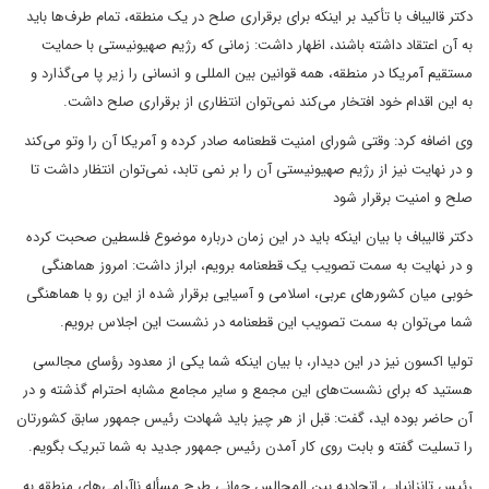
دکتر قالیباف با تأکید بر اینکه برای برقراری صلح در یک منطقه، تمام طرف‌ها باید
به آن اعتقاد داشته باشند، اظهار داشت: زمانی که رژیم صهیونیستی با حمایت
مستقیم آمریکا در منطقه، همه قوانین بین المللی و انسانی را زیر پا می‌گذارد و
به این اقدام خود افتخار می‌کند نمی‌توان انتظاری از برقراری صلح داشت.
وی اضافه کرد: وقتی شورای امنیت قطعنامه صادر کرده و آمریکا آن را وتو می‌کند
و در نهایت نیز از رژیم صهیونیستی آن را بر نمی تابد، نمی‌توان انتظار داشت تا
صلح و امنیت برقرار شود
دکتر قالیباف با بیان اینکه باید در این زمان درباره موضوع فلسطین صحبت کرده
و در نهایت به سمت تصویب یک قطعنامه برویم، ابراز داشت: امروز هماهنگی
خوبی میان کشورهای عربی، اسلامی و آسیایی برقرار شده از این رو با هماهنگی
شما می‌توان به سمت تصویب این قطعنامه در نشست این اجلاس برویم.
تولیا اکسون نیز در این دیدار، با بیان اینکه شما یکی از معدود رؤسای مجالسی
هستید که برای نشست‌های این مجمع و سایر مجامع مشابه احترام گذشته و در
آن حاضر بوده اید، گفت: قبل از هر چیز باید شهادت رئیس جمهور سابق کشورتان
را تسلیت گفته و بابت روی کار آمدن رئیس جمهور جدید به شما تبریک بگویم.
رئیس تانزانیایی اتحادیه بین المجالس جهانی طرح مسأله ناآرامی‌های منطقه به