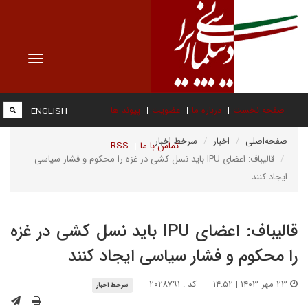
Toggle
vigation
صفحه نخست
درباره ما
عضویت
پیوند ها
ENGLISH
صفحه‌اصلی
اخبار
سرخط اخبار
تماس با ما
RSS
قالیباف: اعضای IPU باید نسل کشی در غزه را محکوم و فشار سیاسی
ایجاد کنند
قالیباف: اعضای IPU باید نسل کشی در غزه
را محکوم و فشار سیاسی ایجاد کنند
۲۳ مهر ۱۴۰۳ | ۱۴:۵۲
کد : ۲۰۲۸۷۹۱
سرخط اخبار