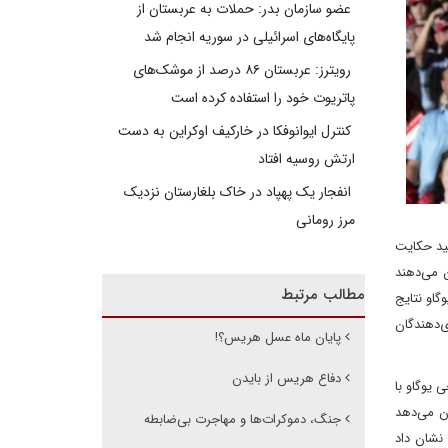
عضو سازمان بدر: حملات به عربستان از
پایگاه‌های اسرائیلی در سوریه انجام شد
رویترز: عربستان ۸۶ درصد از موشک‌های
پاتریوت خود را استفاده کرده است
کنترل ایوانوفکا در خارکیف اوکراین به دست
ارتش روسیه افتاد
انفجار یک پهپاد در خاک بلغارستان نزدیک
مرز رومانی
ید حکایت
نشان می‌دهند
مطالب مرتبط
او نتایج
دهد اگر انتخابات همین امروز برگزار شود، ۴۷ درصد از رأی‌دهندگان
پایان ماه عسل هریس؟!
دفاع هریس از بایدن
هی کرد. ضریب خطا ۳.۵ درصد است. نظرسنجی یوگاو با
جی‌های انجام‌شده و انتشاریافته ریل کلیر پالیتیکس تا ۳۱ اکتبر نشان می‌دهد‌
جنگ، دموکرات‌ها و مهاجرت بی‌ضابطه
شیگان انجام گرفت، نشان داد‌