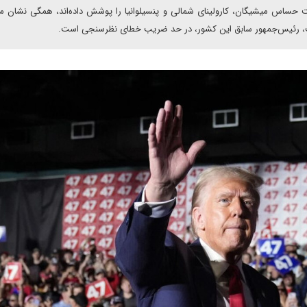
 که کل آمریکا و سه ایالت حساس میشیگان، کارولینای شمالی و پنسیلوانیا‌ را پوشش داده‌اند، همگی نشان
رامپ، رئیس‌جمهور سابق این کشور، در حد ضریب خطای نظرسنجی است.