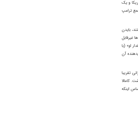
ریکا و یک
جمع ترامپ
د، بایدن
ا غیرقابل‌
ر او» (با
‌دهنده آن
ی تقریبا
ت. کامالا
ساس اینکه