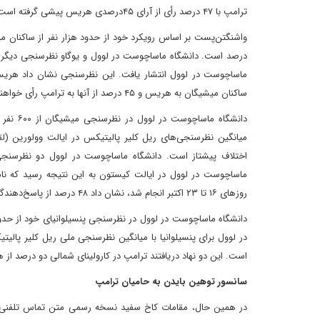
ترامپ با ۴۷ درصد رأی از آرای ۴۵‌درصدی هریس پیشی گرفته است.
ساکنان میشیگان به هریس و ۴۵ درصد از آنها به ترامپ رأی خواهند داد.
ماساچوست در لوول در ایالت کیستون به این نتیجه رسید که نامز
روزهای ۱۶ تا ۲۳ اکتبر انجام شد، نشان داد ‌۴۸ درصد از پاسخ‌دهندگان به هریس و ۴۷ درصد به ترامپ رأی می‌دهند.
است. این‌ دو نهاد دریافتند‌ ترامپ در کارولینای شمالی دو درصد 
سانسور توهین بایدن به حامیان ترامپ
در همین حال، مقامات کاخ سفید نسخه رسمی متن تماس تلفنی را که 