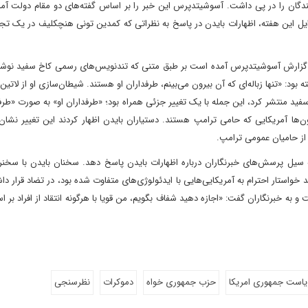
یندگان را در پی داشت. آسوشیتدپرس این خبر را بر اساس گفته‌های دو مقام دولت آم
وایل این هفته، اظهارات بایدن در پاسخ به نظراتی که کمدین تونی هنچکلیف در یک ت
در گزارش آسوشیتدپرس آمده است بر طبق متنی که تندنویس‌های رسمی کاخ سفید نوشتن
ود: «تنها زباله‌ای که آن بیرون می‌بینم، طرفداران او هستند.‌ شیطان‌سازی او از لاتین‌ه
ید منتشر کرد، این جمله با یک تغییر جزئی همراه بود؛ «طرفداران او» به‌ صورت «طرفدا
ن‌ها آمریکایی که حامی ترامپ هستند. دستیاران بایدن اظهار کردند ‌این تغییر نشان
از حامیان عمومی ترامپ.
یل پرسش‌های خبرنگاران درباره اظهارات بایدن پاسخ دهد. سخنان بایدن با سخنران
واستار احترام به آمریکایی‌هایی با ایدئولوژی‌های متفاوت شده بود، در تضاد قرار داش
 و به خبرنگاران گفت: «اجازه دهید شفاف بگویم، من قویا با هرگونه انتقاد از افراد بر ا
ریاست جمهوری امریکا
حزب جمهوری خواه
دموکرات
نظرسنجی