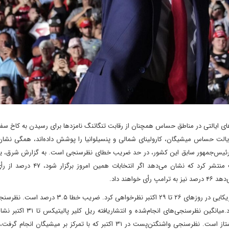
ی ایالتی در مناطق حساس همچنان از رقابت تنگاتنگ نامزدها برای رسیدن به کاخ سف
 ۳۱ اکتبر که کل آمریکا و سه ایالت حساس میشیگان، کارولینای شمالی و پنسیلوانیا‌ را پوشش داده‌اند، همگی 
مپ، رئیس‌جمهور سابق این کشور، در حد ضریب خطای نظرسنجی است. به گزارش شرق، یوگ
نظرسنجی ملی جدید خود را در ۳۱ اکتبر با همکاری اکونومیست منتشر کرد که نشان می‌
هند داد.
یوگاو بر اساس رویکرد خود از حدود هزارو 600 شهروند بزرگسال آمریکایی در روزهای ۲۶ تا ۲۹ اکتبر نظرخوا
نتایج دیگر نظرسنجی‌های ملی که اخیرا منتشر شده، مطابقت دارد.میانگین نظرسن
نامزد ریاست‌جمهوری حزب جمهوری‌خواه با اختلاف ۰.۵ درصد پیشتاز است. نظرسنجی واشنگتن‌پست در ۳۱ اکتبر که با تمرکز بر می