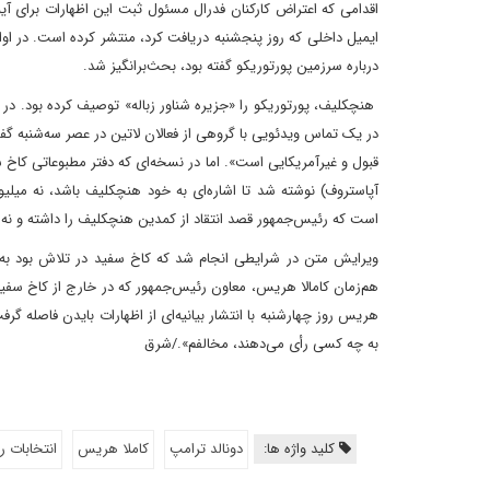
اقدامی که اعتراض کارکنان فدرال مسئول ثبت این اظهارات برای آ
ایمیل داخلی که روز پنجشنبه دریافت کرد، منتشر کرده است. در ا
درباره سرزمین پورتوریکو گفته بود، بحث‌برانگیز شد.
هنچکلیف، پورتوریکو را «جزیره شناور زباله» توصیف کرده بود. 
در یک تماس ویدئویی با گروهی از فعالان لاتین در عصر سه‌شنبه گفته ب
قبول و غیرآمریکایی است». اما در نسخه‌ای که دفتر مطبوعاتی کاخ سف
آپاستروف) نوشته شد تا اشاره‌ای به خود هنچکلیف باشد، نه میلیو
است که رئیس‌جمهور قصد انتقاد از کمدین هنچکلیف را داشته و نه 
ویرایش متن در شرایطی انجام شد که کاخ سفید در تلاش بود به س
هم‌زمان کامالا هریس، معاون رئیس‌جمهور که در خارج از کاخ سفید خ
هریس روز چهارشنبه با انتشار بیانیه‌ای از اظهارات بایدن فاصله گرفت
به چه کسی رأی می‌دهند، مخالفم»./شرق
کلید واژه ها:
دونالد ترامپ
کاملا هریس
انتخابات 