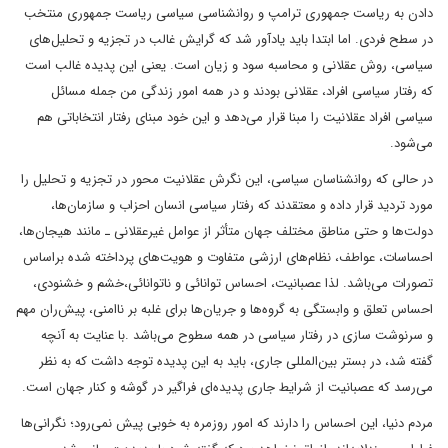
دادن به ریاست جمهوری ترامپ و روانشناسی سیاسی ریاست جمهوری منتخب
در سطح فردی. اما ابتدا باید یادآور شد که گرایش غالب در تجزیه و تحلیل‌های
سیاسی، روش عقلانی و محاسبه سود و زیان است. یعنی این پدیده غالب است
که رفتار سیاسی افراد، عقلانی بودند و در همه امور زندگی من جمله مسائل
سیاسی افراد عقلانیت را مبنا قرار می‌دهد و این خود مبنای رفتار انتخاباتی هم
می‌شود.
در حالی که روانشناسان سیاسی، این نگرش عقلانیت محور در تجزیه و تحلیل را
مورد تردید قرار داده و معتقدند که رفتار سیاسی انسان احزاب و سازمان‌ها،
دولت‌ها و حتی مناطق مختلف جهان متأثر از عوامل غیرعقلانی ـ مانند هیجان‌ها،
احساسات، عواطف، نظام‌های ارزشی متفاوت و هویت‌های پرداخته شده براساس
تصورات می‌باشد. لذا عصبانیت، احساس توانائی و ناتوانائی،‌خشم و خشنودی،
احساس تعلق و وابستگی به گروه‌ها و جریان‌ها برای غلبه بر ناامنی، پیش‌ران مهم
و سرنوشت سازی در رفتار سیاسی در همه سطوح می‌باشد .با عنایت به آنچه
گفته شد، در بستر بین‌المللی جاری، باید به این پدیده توجه داشت که به نظر
می‌رسد که عصبانیت از شرایط جاری پدیده‌ای فراگیر در گوشه و کنار جهان است.
مردم دنیا، این احساس را دارند که امور روزمره به خوبی پیش نمی‌رود؛ نگرانی‌ها