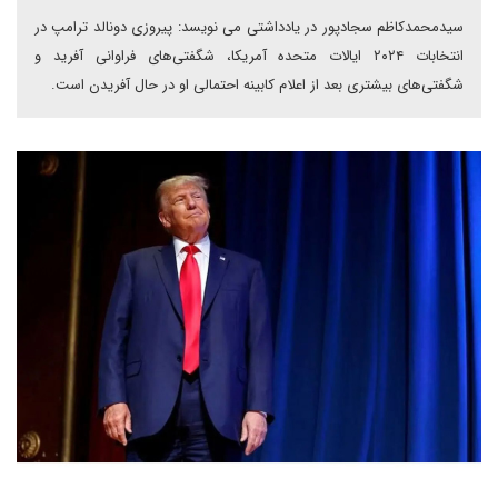
سیدمحمدکاظم سجادپور در یادداشتی می نویسد: پیروزی دونالد ترامپ در
انتخابات ۲۰۲۴ ایالات متحده آمریکا، شگفتی‌های فراوانی آفرید و
شگفتی‌های بیشتری بعد از اعلام کابینه احتمالی او در حال آفریدن است.