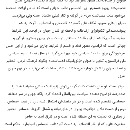
فراوان و چندلایه‌اند. اغراق نخواهد بود که گفته شود با پدیده «جهانی شدن
عصبانیت» روبرو هستیم. این احساس غالب‌ جهانی است که شامل ایالات متحده
می‌شود علت عصبانیت مردم در گوشه و کنار گیتی متعدد است ولی بی‌تردید،
نابرابری‌های عمیق، شکاف‌های گسترده اقتصادی و اجتماعی، اثرات به هم
پیونددهندگی تکنولوژی ارتباطات و لحظه‌ای شدن جهان در ایجاد این شرایط
موثرند و آمریکا هم از این قاعده مستثنی نیست و در چنین بستری فراگیر و
جهانی است که ترامپ، مظهر نماد و خشم از شرایط جاری می‌شود و از این حس
سرخوردگی برای مقاصد سیاسی خود بهره می‌گیرد .در سال ۲۰۰۸، علوم سیاسی
دان فرانسوی، کتابی با عنوان «ژئوپلتیک احساسات» چگونه فرهنگ ترس، تحقیر
و امید، جهان را شکل دوباره می‌بخشد! منتشر ساخت که بی‌تردید در فهم جهان
امروز
موثر است. او بیان داشت که دیگر نمی‌توان ژئوپلتیک سنتی جغرافیا بنیاد را
صددرصد توضیح دهنده سیاست بین‌الملل قلمداد کرد، بلکه جهان بر سر منطقه
احساسی تقسیم شده است و در هر منطقه‌ای احتمال غلبه دارد در غرب احساس
ترس از دست دادن موقعیت‌ برتری در خاورمیانه و شمال آفریقا، احساس تحقیر
از رفتاری که نسبت به آن منطقه شده است و در شرق آسیا به خاطر
موفقیت‌هایی که از نظر اقتصادی به دست آورده‌اند، احساس امیدواری حاکم است