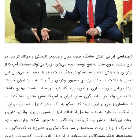
دیپلماسی ایرانی
: تنش شامگاه جمعه میان ولودیمیر زلنسکی و دونالد ترامپ در
کاخ سفید، بدون شک به نفع روسیه تمام می‌شود؛ زیرا می‌تواند حمایت آمریکا از
اوکراین را کاهش داده و به مسکو ‌در جنگ دست برتر را بدهد. اما می‌توان این
تصور را داشت که جدال رؤسای جمهور اوکراین و آمریکا به سود ایران خواهد
بود؟ در این بین، بسیاری بر این باورند که هرچه روسیه موقعیت بهتری داشته
باشد، می‌تواند در میانجیگری میان ایران و آمریکا نقش مثبتی ایفا کند؛ اما
کارشناسان زیادی بر این باورند که مسکو به یک تنش کنترل‌شده بین تهران و
واشنگتن نیاز دارد، نه به حل‌وفصل اختلافات آنها. از همین رو برای واکاوی دقیق‌تر
تبعات بین‌المللی تنش بین کی‌یف و واشنگتن و همچنین شکاف جاری دو سوی
آتلانتیک (اروپا و ایالات متحده) بر سر جنگ اوکراین، «شرق» به گفت‌وگویی با
محمدجواد جمالی‌نوبندگانی
نشسته‌ایم تا از منظر نایب‌رئیس کمیسیون امنیت