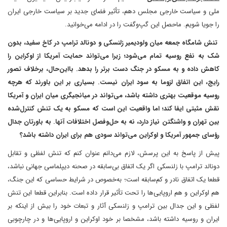
ملی و سیاست خارجی مجلس دهم، تأثیر فضای جدید بر سیاست خارجی ایران
را جویا شویم. ماحصل این گپ‌و‌گفت را در ادامه می‌خوانید.
تنش شامگاه جمعه میان ولودیمیر زلنسکی و دونالد ترامپ در کاخ سفید، بدون
شک به نفع روسیه تمام می‌شود؛ زیرا می‌تواند حمایت آمریکا از اوکراین را
کاهش داده و به مسکو ‌در جنگ دست برتر را بدهد. بااین‌حال، برخلاف تصور
رایج، این اتفاق لزوما به سود ایران نیست. بسیاری بر این باورند که هرچه
روسیه موقعیت بهتری داشته باشد، می‌تواند در میانجیگری میان ایران و آمریکا
نقش مثبتی ایفا کند؛ اما واقعیت این است که مسکو به یک تنش کنترل‌شده
بین تهران و واشنگتن نیاز دارد، نه به حل‌وفصل اختلافات آنها. به باورتان جدال
رؤسای جمهور آمریکا و اوکراین می‌تواند سودی هم برای ایران داشته باشد؟
پیش از پاسخ به این پرسش‌، لازم می‌دانم ‌عنوان کنم که تنش لفظی و تقابل
دونالد ترامپ با زلنسکی اگر یک اتفاق بی‌سابقه در صحنه دیپلماسی جهانی نباشد،
قطعا یک اتفاق نادر و کم‌سابقه است؛ به‌خصوص در شرایط حساسی که این جنگ،
هم اوکراین و هم اروپایی‌ها را تحت تأثیر قرار داده است. بنابراین قطعا این تنش
لفظی و این جدال بین ترامپ و زلنسکی آثار و تبعات خود را بیش از اینکه بر
ایران و روسیه داشته باشد، مشخصا بر خود اوکراین و اروپایی‌ها و در چارچوبی