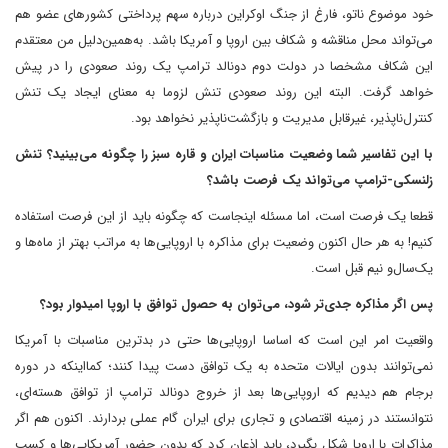
خود موضوع ناتو، فارغ از جنگ اوکراین درباره سهم پرداختی کشورهای عضو هم
می‌تواند محل مناقشه و شکاف بین اروپا و آمریکا باشد. به‌همین‌دلیل من معتقدم
این شکاف مشخصا در دولت دوم دونالد ترامپ یک روند صعودی را در پیش
خواهد گرفت. البته این روند صعودی تنش لزوما به معنای ایجاد یک تنش
کنترل‌ناپذیر، غیرقابل مدیریت و بازگشت‌ناپذیر نخواهد بود.
با این تفاسیر شما وضعیت مناسبات ایران و قاره سبز را چگونه می‌بینید؟ تنش
زلنسکی-ترامپ می‌تواند یک فرصت باشد؟
قطعا یک فرصت است، اما مسئله اینجاست که چگونه باید از این فرصت استفاده
کنیم! به هر حال اکنون وضعیت برای مذاکره با اروپایی‌ها به مراتب بهتر از ماه‌ها و
یک‌سال‌و نیم قبل است.
پس اگر مذاکره جدی‌تر شود، می‌توان به حصول توافق با اروپا امیدوار بود؟
واقعیت امر این است که اساسا اروپایی‌ها حتی در بدترین مناسبات با آمریکا
نمی‌توانند بدون ایالات متحده به یک توافق دست پیدا کنند؛ کما‌اینکه در دوره
برجام هم دیدیم که اروپایی‌ها بعد از خروج دونالد ترامپ از توافق هسته‌ای،
نتوانستند در زمینه اقتصادی و تجاری برای ایران گام عملی بردارند. اکنون هم اگر
مذاکرات با اروپا شکل بگیرد، باید اذعان کرد که بدون حضور آمریکایی‌ها و کسب