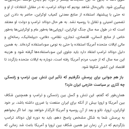
پیگیری شود. با‌این‌حال شاهد بودیم که دونالد ترامپ، نه در مقابل انتقادات از او و
نه‌ حتی با پیشنهاد استفاده از منابع معدنی کمیاب اوکراین، حاضر به دادن این
تضمین امنیتی و تقابل با روسیه نشد. به هر حال دونالد ترامپ و دولت او معتقد
است که در طول سه سال جنگ اوکراین، اروپایی‌ها به‌طور عام و اوکراینی‌ها به‌طور
خاص از منابع انسانی، اقتصادی، تجاری، نظامی، دفاعی، دیپلماتیک، رسانه‌ای و
مالی ایالات متحده آمریکا استفاده‌ یا حتی به نوعی سوءاستفاده کرده‌اند. به همین
دلیل دونالد ترامپ اعتقاد دارد ‌باید جلوی این سوءاستفاده‌ها گرفته شود و هزینه
این سه سال که از جیب مردم آمریکا رفته است، دوباره به ایالات متحده بازگردد تا
اقتصاد این کشور شکوفا شود.
باز هم جوابی برای پرسش ‌نگرفتیم که تأثیر این تنش بین ترامپ و زلنسکی
چه آثاری بر سیاست خارجی ایران دارد؟
همان‌طور که گفتم، این تنش و گسل بین زلنسکی و ترامپ و همچنین شکاف
بین آمریکا و اروپا بیش از آنکه برای ایران منفعت یا ضرری داشته باشد، بر‌ خود
اوکراین، اروپا، ناتو و بعد از آن روسیه و آمریکا‌‌ اثرگذار خواهد بود. اما اگر بخواهم
به پرسش شما به شکل مشخص پاسخ دهم، باید به دوره اول دونالد ترامپ
بازگردیم که در آن زمان نیز همین شکاف بین اروپا و آمریکا باعث شد زمانی که