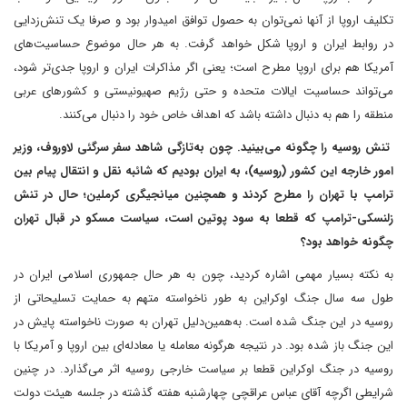
تکلیف اروپا از آنها نمی‌توان به حصول توافق امیدوار بود و صرفا یک تنش‌زدایی
در روابط ایران و اروپا شکل خواهد گرفت. به هر حال موضوع حساسیت‌های
آمریکا هم برای اروپا مطرح است؛ یعنی اگر مذاکرات ایران و اروپا جدی‌تر شود،
می‌تواند حساسیت ایالات متحده و حتی رژیم صهیونیستی و کشورهای عربی
منطقه را هم به دنبال داشته باشد که اهداف خاص خود را دنبال می‌کنند.
تنش روسیه را چگونه می‌بینید. چون به‌تازگی شاهد سفر سرگئی لاوروف، وزیر
امور خارجه این کشور (روسیه)، به ایران بودیم که شائبه نقل و انتقال پیام بین
ترامپ با تهران را مطرح کردند و همچنین میانجیگری کرملین؛ حال در تنش
زلنسکی-ترامپ که قطعا به سود پوتین است، سیاست مسکو در قبال تهران
چگونه خواهد بود؟
به نکته بسیار مهمی اشاره کردید، چون به هر حال جمهوری اسلامی ایران در
طول سه سال جنگ اوکراین به طور ناخواسته متهم به حمایت تسلیحاتی از
روسیه در این جنگ شده است. به‌همین‌دلیل تهران به صورت ناخواسته پایش در
این جنگ باز شده بود. در نتیجه هرگونه معامله یا معادله‌ای بین اروپا و آمریکا با
روسیه در جنگ اوکراین قطعا بر سیاست خارجی روسیه اثر می‌گذارد. در چنین
شرایطی اگرچه آقای عباس عراقچی چهارشنبه هفته گذشته در جلسه هیئت دولت