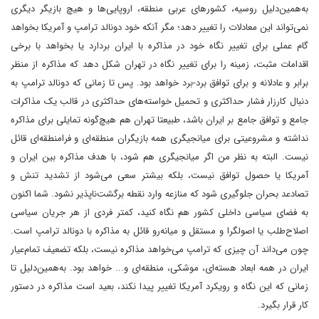
به‌همین‌دلیل روسیه، کشورهای عربی منطقه، اروپایی‌ها و هیچ بازیگر دیگری
نمی‌تواند این معادلات را تغییر دهد؛ مگر آنکه خود دونالد ترامپ و آمریکا بخواهد
گام عملی برای تغییر نگاه خود در مذاکره با ایران بردارد یا بخواهد با برخی
اقدامات مثبت، زمینه را برای تغییر نگاه در تهران شکل دهد که مذاکره از منظر
برابر و عادلانه و برای توافق برد-برد خواهد بود. پس تا زمانی که دونالد ترامپ به
دنبال کارزار فشار حداکثری و تحمیل خواسته‌های حداکثری در قالب یک مذاکرات
جامع و توافق جامع بر ایران باشد، طبیعتا تهران هم هیچ‌گونه تمایلی برای مذاکره
نداشته و مشروعیتی برای میانجیگری همه بازیگران منطقه‌ای و فرامنطقه‌ای قائل
نیست. البته به نظر من اگر میانجیگری هم شود، با هدف مذاکره بین ایران و
آمریکا یا حصول توافق نیست، بلکه بیشتر سعی می‌شود از تشدید تنش و
تصادعد بحران جلوگیری شود که منازعه وارد نقطه برگشت‌ناپذیر نشود. شما اکنون
به فضای سیاسی داخلی کشور هم نگاه کنید، کمتر فردی از هر جریان سیاسی
اصلاح‌طلب یا اصولگرا و مستقل و میانه‌رو قائل به مذاکره با دونالد ترامپ است.
چون می‌داند آن چیزی که ترامپ می‌خواهد مذاکره نیست، بلکه تضعیف تمام‌عیار
ایران در همه ابعاد هسته‌ای، موشکی، منطقه‌ای و... خواهد بود. به‌همین‌دلیل تا
زمانی که این نگاه و رویکرد آمریکا تغییر پیدا نکند، بعید است مذاکره در دستور
کار قرار بگیرد.