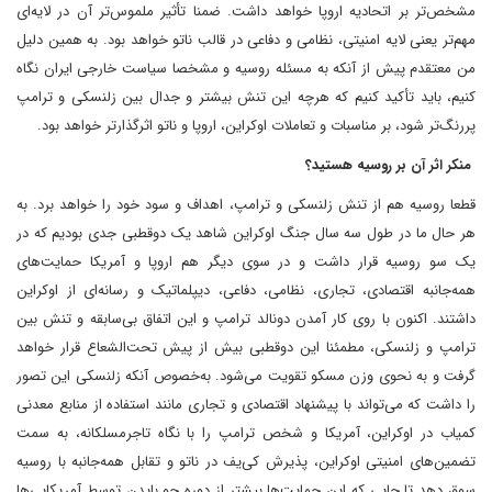
مشخص‌تر بر اتحادیه اروپا خواهد داشت. ضمنا تأثیر ملموس‌تر آن در لایه‌ای
مهم‌تر یعنی لایه امنیتی، نظامی و دفاعی در قالب ناتو خواهد بود. به همین دلیل
من معتقدم پیش از آنکه به مسئله روسیه و مشخصا سیاست خارجی ایران نگاه
کنیم، باید تأکید کنیم که هرچه این تنش بیشتر و جدال بین زلنسکی و ترامپ
پررنگ‌تر شود، بر مناسبات و تعاملات اوکراین، اروپا و ناتو اثرگذارتر خواهد بود.
منکر اثر آن بر روسیه هستید؟
قطعا روسیه هم از تنش زلنسکی و ترامپ، اهداف و سود خود را خواهد برد. به
هر حال ما در طول سه سال جنگ اوکراین شاهد یک دوقطبی جدی بودیم که در
یک سو روسیه قرار داشت و در سوی دیگر هم اروپا و آمریکا حمایت‌های
همه‌جانبه اقتصادی، تجاری، نظامی، دفاعی، دیپلماتیک و رسانه‌ای از اوکراین
داشتند. اکنون با روی کار آمدن دونالد ترامپ و این اتفاق بی‌سابقه و‌ تنش بین
ترامپ و زلنسکی، مطمئنا این دوقطبی بیش از پیش تحت‌الشعاع قرار خواهد
گرفت و به نحوی وزن مسکو تقویت می‌شود. به‌خصوص آنکه زلنسکی این تصور
را داشت که می‌تواند با پیشنهاد اقتصادی و تجاری مانند استفاده از منابع معدنی
کمیاب در اوکراین، آمریکا و شخص ترامپ را با نگاه تاجرمسلکانه، به سمت
تضمین‌های امنیتی اوکراین، پذیرش کی‌یف در ناتو و تقابل همه‌جانبه با روسیه
سوق دهد‌ تا جایی که این حمایت‌ها بیشتر از دوره جو بایدن توسط آمریکایی‌ها