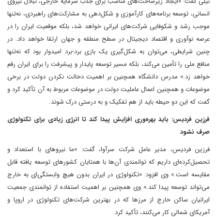
نیلی گفت: «ایجاد زیرساخت‌های مناسب برای جذب سرمایه خارجی، تبادل نیروی
انسانی، توسعه برنامه‌های کارآموزی و شکل‌دهی به مشارکت‌های راهبردی، نه‌تنها
موجب رشد و شکوفایی شرکت‌های ایرانی خواهد شد، بلکه موقعیت ایران را در
عرصه نوآوری و اقتصاد دیجیتال در سطح منطقه و جهان ارتقا خواهد داد. در
چنین شرایطی، می‌توان به شکل‌گیری یک بازی برد-برد امیدوار بود که نه‌تنها
منافع ملی را تأمین می‌کند، بلکه مسیر توسعه پایدار و پیشرفت را برای ایران رقم
خواهد زد.» مدرس دانشگاه همچنین بر اهمیت دخالت نکردن دولت در برخی
موضوعات و همچنین اعمال عاملیت دولت در موضوعات مربوط به آن تأکید کرد و
گفت که این دو حیطه باید از هم تفکیک و به درستی درک شوند.
فرزین فردیس: باید بهره‌وری افزایش پیدا کند تا انرژی زیادی برای تکنولوژی
صرف نشود
فرزین فردیس، مدیر عامل شرکت سرآوا، گفت: «ما نیروهای با استعداد و
تحصیل‌کرده‌ای داریم که توانمندی آن‌ها با همتایان کشورهای توسعه یافته قابل
مقایسه است.» وی افزود: «تکنولوژی در ایران بدون هیچ وابستگی‌ای به خارج
می‌تواند توسعه پیدا کند.» وی همچنین بر اهمیت استفاده از توانمندی جمعیت
ایرانیان ساکن خارج از مرزها که در بهترین شرکت‌های تکنولوژی در اروپا و
آمریکای شمالی کار می‌کنند، تأکید کرد.