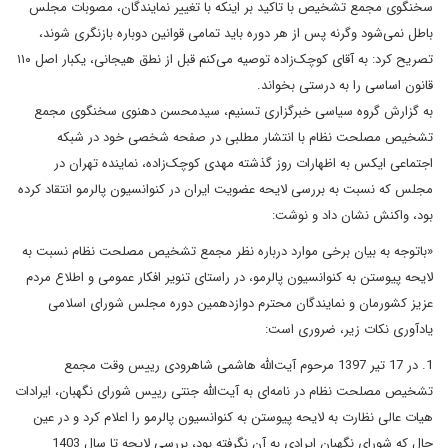
سخنگوی مجمع تشخیص با تاکید بر اینکه با تغییر نمایندگان، مصوبات مجلس
باطل نمی‌شود وگرنه پس از هر دوره باید تمامی قوانین دوباره بازنگری شوند،
تصریح کرد: به آقای کوچک‌زاده توصیه می‌کنم قبل از نطق هیجانی، یکبار اصل ۱۱۰
قانون اساسی را به درستی بخواند.
به گزارش گروه سیاسی خبرگزاری تسنیم، سیدمحسن دهنوی سخنگوی مجمع
تشخیص مصلحت نظام با انتشار مطلبی در صفحه شخصی خود در شبکه
اجتماعی ایکس به اظهارات روز گذشته مهدی کوچک‌زاده، نماینده تهران در
مجلس که نسبت به بررسی لایحه عضویت ایران در کنوانسیون پالرمو انتقاد کرده
بود، واکنش نشان داد و نوشت:
«باتوجه به بیان برخی موارد درباره نظر مجمع تشخیص مصلحت نظام نسبت به
لایحه پیوستن به کنوانسیون پالرمو، در راستای تنویر افکار عمومی و اطلاع مردم
عزیز کشورمان و نمایندگان محترم دوازدهمین دوره مجلس شورای اسلامی
یادآوری نکات زیر، ضروری است:
1. در 17 تیر 1397 مرحوم آیت‌الله هاشمی شاهرودی رییس وقت مجمع
تشخیص مصلحت نظام در نامه‌ای به آیت‌الله جنتی رییس شورای نگهبان، ایرادات
هیات عالی نظارت به لایحه پیوستن به کنوانسیون پالرمو را اعلام کرد و در عین
حال که شورای نگهبان ایرادی به آن نگرفته بود، بررسی لایحه تا سال 1403