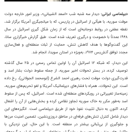
دیپلماسی ایرانی:
دیدار سه شنبه شب «اسعد الشیبانی»، وزیر امور خارجه دولت
موقت سوریه، با هیأتی از اسرائیل در پاریس، که با میانجیگری آمریکا برگزار شد،
نقطه عطفی در روابط دوجانبه‌ای است که از زمان شکل گیری اسرائیل در سال
۱۹۴۸ عمدتاً با خصومت و درگیری تعریف شده است. طبق گزارش خبرگزاری سانا،
این گفت‌وگوها با هدف کاهش تنش، حمایت از ثبات منطقه‌ای و فعال‌سازی
مجدد توافق آتش‌بس ۱۹۷۴، به‌ویژه در استان سویدا، انجام شد.
این دیدار، که شبکه ۱۲ اسرائیل آن را اولین تماس رسمی در ۲۵ سال گذشته
توصیف کرده، در بستر تحولات اخیر سوریه، از جمله سقوط دولت بشار اسد و
قدرت‌گیری دولت موقت تحت رهبری احمد الشرع (ابومحمد الجولانی)، رخ داده
است. این تحولات، همراه با فشارهای دیپلماتیک آمریکا و لغو تحریم‌های سوریه،
زمینه‌ساز تغییراتی در رویکردهای منطقه‌ای شده است. اسرائیل، که پس از سقوط
اسد به‌طور مکرر به خاک سوریه تجاوز نظامی کرده و بخش‌هایی از آن را اشغال
کرده، اکنون به دنبال تثبیت نفوذ خود از طریق دیپلماسی است. انگیزه‌های این
دیدار شامل کنترل تنش‌های فرقه‌ای در مناطق دروزی‌نشین، تضمین امنیت مرزها
و جلوگیری از بی‌ثباتی بیشتر در منطقه است. با این حال، این نزدیکی با
واکنش‌های منفی از سوی برخی بازیگران منطقه‌ای، از جمله ایران و گروه‌های