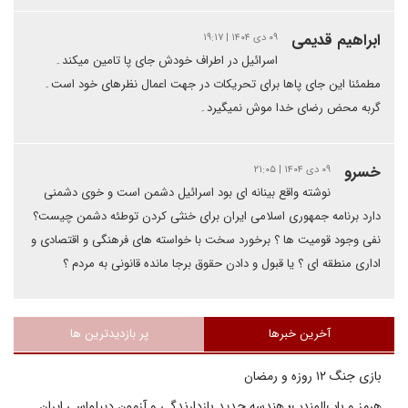
ابراهیم قدیمی
۰۹ دی ۱۴۰۴ | ۱۹:۱۷
اسرائیل در اطراف خودش جای پا تامین میکند۔
مطمئنا این جای پاها برای تحریکات در جهت اعمال نظرهای خود است۔
گربه محض رضای خدا موش نمیگیرد۔
خسرو
۰۹ دی ۱۴۰۴ | ۲۱:۰۵
نوشته واقع بینانه ای بود اسرائیل دشمن است و خوی دشمنی
دارد برنامه جمهوری اسلامی ایران برای خنثی کردن توطئه دشمن چیست؟
نفی وجود قومیت ها ؟ برخورد سخت با خواسته های فرهنگی و اقتصادی و
اداری منطقه ای ؟ یا قبول و دادن حقوق برجا مانده قانونی به مردم ؟
آخرین خبرها
پر بازدیدترین ها
بازی جنگ ۱۲ روزه و رمضان
هرمز و باب‌المندب؛ هندسه جدید بازدارندگی و آزمون دیپلماسی ایران