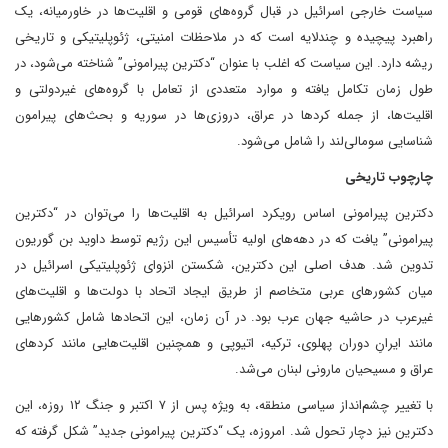
سیاست خارجی اسرائیل در قبال گروه‌های قومی و اقلیت‌ها در خاورمیانه، یک
راهبرد پیچیده و چندلایه است که در ملاحظات امنیتی، ژئوپلیتیکی و تاریخی
ریشه دارد. این سیاست که اغلب با عنوان “دکترین پیرامونی” شناخته می‌شود، در
طول زمان تکامل یافته و موارد متعددی از تعامل با گروه‌های غیردولتی و
اقلیت‌ها، از جمله کردها در عراق، دروزی‌ها در سوریه و بحث‌های پیرامون
شناسایی سومالی‌لند را شامل می‌شود.
چارچوب تاریخی
دکترین پیرامونی اساس رویکرد اسرائیل به اقلیت‌ها را می‌توان در “دکترین
پیرامونی” یافت که در دهه‌های اولیه تأسیس این رژیم توسط داوید بن گوریون
تدوین شد. هدف اصلی این دکترین، شکستن انزوای ژئوپلیتیکی اسرائیل در
میان کشورهای عربی متخاصم از طریق ایجاد اتحاد با دولت‌ها و اقلیت‌های
غیرعرب در حاشیه جهان عرب بود. در آن زمان، این اتحادها شامل کشورهایی
مانند ایرانِ دوران پهلوی، ترکیه، اتیوپی و همچنین اقلیت‌هایی مانند کردهای
عراق و مسیحیان مارونی لبنان می‌شد.
با تغییر چشم‌انداز سیاسی منطقه، به ویژه پس از ۷ اکتبر و جنگ ۱۲ روزه، این
دکترین نیز دچار تحول شد. امروزه، یک “دکترین پیرامونی جدید” شکل گرفته که