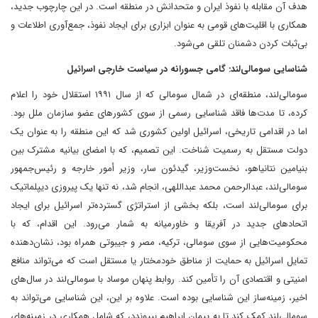
هدف آن مقابله با نفوذ ایران و متحدانش در منطقه است. در این چارچوب جدید،
همکاری با اقلیت‌های قومی به عنوان ابزاری برای ایجاد نفوذ، جمع‌آوری اطلاعات و
بی‌ثبات کردن دشمنان تلقی می‌شود.
شناسایی سومالی‌لند: گامی جسورانه در سیاست خارجی اسرائیل
سومالی‌لند، منطقه‌ای در شمال سومالی که از سال ۱۹۹۱ استقلال خود را اعلام
کرده، تا مدت‌ها فاقد شناسایی رسمی از سوی کشورهای عضو سازمان ملل بود.
اما در اقدامی تاریخی، اسرائیل اولین کشوری شد که این منطقه را به عنوان یک
دولت مستقل به رسمیت شناخت. این تصمیم، که با امضای بیانیه مشترک بین
بنیامین نتانیاهو، نخست‌وزیر، گیدئون سار، وزیر أمور خارجه و رئیس‌جمهور
سومالی‌لند، عبدالرحمن محمد عبداللهی، انجام شد، نه تنها یک پیروزی دیپلماتیک
برای سومالی‌لند است، بلکه بخشی از استراتژی گسترده‌تر اسرائیل برای ایجاد
اتحادهای جدید در آفریقا و خاورمیانه به شمار می‌رود. این اقدام، که با
محکومیت‌هایی از سوی سومالی، ترکیه، مصر و جیبوتی همراه بود، نشان‌دهنده
تمایل اسرائیل به حمایت از مناطق خودمختار یا مستقل است که می‌تواند منافع
امنیتی و اقتصادی آن را تأمین کند. روابط پنهان موساد با سومالی‌لند در سال‌های
اخیر، زمینه‌ساز این شناسایی بوده است. علاوه بر این، این شناسایی می‌تواند به
سومالی‌لند کمک کند تا به پیمان ابراهیم بپیوندد، که شامل همکاری در زمینه‌های