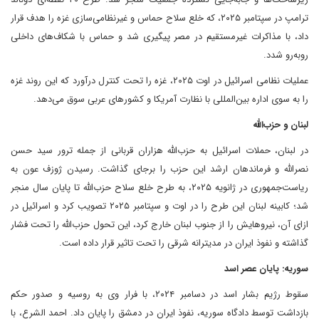
ترامپ در سپتامبر ۲۰۲۵، که خلع سلاح حماس و غیرنظامی‌سازی غزه را هدف قرار
داد، با مذاکرات غیرمستقیم در مصر پیگیری شد و حماس با شکاف‌های داخلی
روبه‌رو شدد.
عملیات نظامی اسرائیل در اوت ۲۰۲۵، غزه را تحت کنترل درآورد که این روند غزه
را به سوی اداره بین‌المللی با نظارت آمریکا و کشورهای عربی سوق می‌دهد.
لبنان و حزب‌الله
در لبنان، حملات اسرائیل به حزب‌الله هزاران قربانی از جمله ترور سید حسن
نصرالله و فرماندهان ارشد این حزب را برجای گذاشت. رسیدن ژوزف عون به
ریاست‌جمهوری در ژانویه ۲۰۲۵، به طرح خلع سلاح حزب‌الله تا پایان سال منجر
شد؛ کابینه لبنان این طرح را در اوت و سپتامبر ۲۰۲۵ تصویب کرد و اسرائیل در
ازای آن، نیروهایش را از جنوب لبنان خارج کرد، این تحول حزب‌الله را تحت فشار
گذاشته و نفوذ ایران در مدیترانه شرقی را تحت تاثیر قرار داده است.
سوریه: پایان عصر اسد
سقوط رژیم بشار اسد در دسامبر ۲۰۲۴، با فرار وی به روسیه و صدور حکم
بازداشت توسط دادگاه سوریه، نفوذ ایران در دمشق را پایان داد. احمد الشرع، با