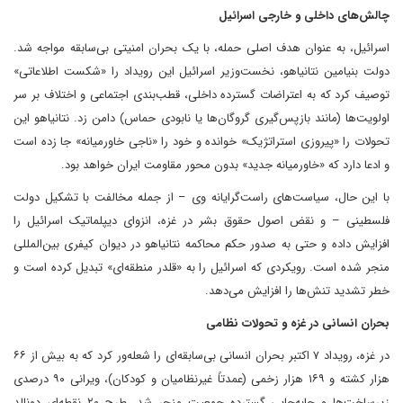
چالش‌های داخلی و خارجی اسرائیل
اسرائیل، به عنوان هدف اصلی حمله، با یک بحران امنیتی بی‌سابقه مواجه شد.
دولت بنیامین نتانیاهو، نخست‌وزیر اسرائیل این رویداد را «شکست اطلاعاتی»
توصیف کرد که به اعتراضات گسترده داخلی، قطب‌بندی اجتماعی و اختلاف بر سر
اولویت‌ها (مانند بازپس‌گیری گروگان‌ها یا نابودی حماس) دامن زد. نتانیاهو این
تحولات را «پیروزی استراتژیک» خوانده و خود را «ناجی خاورمیانه» جا زده است
و ادعا دارد که «خاورمیانه جدید» بدون محور مقاومت ایران خواهد بود.
با این حال، سیاست‌های راست‌گرایانه وی – از جمله مخالفت با تشکیل دولت
فلسطینی – و نقض اصول حقوق بشر در غزه، انزوای دیپلماتیک اسرائیل را
افزایش داده و حتی به صدور حکم محاکمه نتانیاهو در دیوان کیفری بین‌المللی
منجر شده است. رویکردی که اسرائیل را به «قلدر منطقه‌ای» تبدیل کرده است و
خطر تشدید تنش‌ها را افزایش می‌دهد.
بحران انسانی در غزه و تحولات نظامی
در غزه، رویداد ۷ اکتبر بحران انسانی بی‌سابقه‌ای را شعله‌ور کرد که به بیش از ۶۶
هزار کشته و ۱۶۹ هزار زخمی (عمدتاً غیرنظامیان و کودکان)، ویرانی ۹۰ درصدی
زیرساخت‌ها و جابه‌جایی گسترده جمعیت منجر شد. طرح ۲۰ نقطه‌ای دونالد