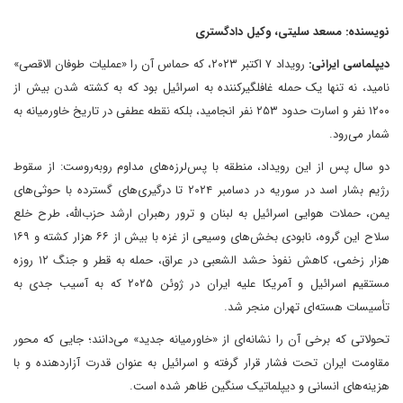
نویسنده: مسعد سلیتی، وکیل دادگستری
دیپلماسی ایرانی:
رویداد ۷ اکتبر ۲۰۲۳، که حماس آن را «عملیات طوفان الاقصی»
نامید، نه تنها یک حمله غافلگیرکننده به اسرائیل بود که به کشته شدن بیش از
۱۲۰۰ نفر و اسارت حدود ۲۵۳ نفر انجامید، بلکه نقطه عطفی در تاریخ خاورمیانه به
شمار می‌رود.
دو سال پس از این رویداد، منطقه با پس‌لرزه‌های مداوم روبه‌روست: از سقوط
رژیم بشار اسد در سوریه در دسامبر ۲۰۲۴ تا درگیری‌های گسترده با حوثی‌های
یمن، حملات هوایی اسرائیل به لبنان و ترور رهبران ارشد حزب‌الله، طرح خلع
سلاح این گروه، نابودی بخش‌های وسیعی از غزه با بیش از ۶۶ هزار کشته و ۱۶۹
هزار زخمی، کاهش نفوذ حشد الشعبی در عراق، حمله به قطر و جنگ ۱۲ روزه
مستقیم اسرائیل و آمریکا علیه ایران در ژوئن ۲۰۲۵ که به آسیب جدی به
تأسیسات هسته‌ای تهران منجر شد.
تحولاتی که برخی آن را نشانه‌ای از «خاورمیانه جدید» می‌دانند؛ جایی که محور
مقاومت ایران تحت فشار قرار گرفته و اسرائیل به عنوان قدرت آزاردهنده و با
هزینه‌های انسانی و دیپلماتیک سنگین ظاهر شده است.