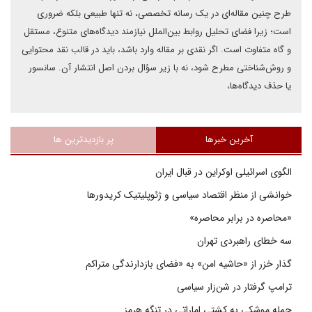
طرح چنین مقاله‌ای در یک رسانه تخصصی، نه تنها طبیعی بلکه ضروری
است؛ زیرا فضای تحلیل روابط بین‌الملل نیازمند دیدگاه‌های متنوع، مستقل
و گاه متفاوت است. اگر نقدی بر مقاله وارد باشد، باید در قالب نقد محتوایی
و روش‌شناختی مطرح شود، نه با زیر سؤال بردن اصل انتشار آن. سانسور
یا حذف دیدگاه‌ها،
آخرین خبرها
پر بازدیدترین ها
الگوی اسرائیلی اوکراین در قبال ایران
خوانشی از منظر اقتصاد سیاسی و ژئوپلیتیک کریدورها
«محاصره در برابر محاصره»
سه خطای راهبردی تهران
گذار خزر از «حاشیه امن» به «فضای بازدارندگی متراکم
ترامپ گرفتار در شن‌زار سیاسی
حمله موشکی به کشتی اماراتی در تنگه هرمز