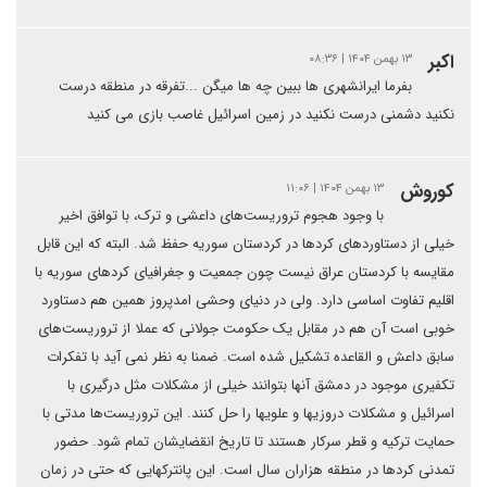
اکبر
۱۳ بهمن ۱۴۰۴ | ۰۸:۳۶
بفرما ایرانشهری ها ببین چه ها میگن ...‌تفرقه در منطقه درست
نکنید دشمنی درست نکنید در زمین اسرائیل غاصب بازی می کنید
کوروش
۱۳ بهمن ۱۴۰۴ | ۱۱:۰۶
با وجود هجوم تروریست‌های داعشی و ترک، با توافق اخیر
خیلی از دستاوردهای کردها در کردستان سوریه حفظ شد. البته که این قابل
مقایسه با کردستان عراق نیست چون جمعیت و جغرافیای کردهای سوریه با
اقلیم تفاوت اساسی دارد. ولی در دنیای وحشی امدپروز همین هم دستاورد
خوبی است آن هم در مقابل یک حکومت جولانی که عملا از تروریست‌های
سابق داعش و القاعده تشکیل شده است. ضمنا به نظر نمی آید با تفکرات
تکفیری موجود در دمشق آنها بتوانند خیلی از مشکلات مثل درگیری با
اسرائیل و مشکلات دروزیها و علویها را حل کنند. این تروریست‌ها مدتی با
حمایت ترکیه و قطر سرکار هستند تا تاریخ انقضایشان تمام شود. حضور
تمدنی کردها در منطقه هزاران سال است. این پانترکهایی که حتی در زمان