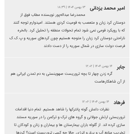
امیر محمد یزدانی
۱۳ بهمن ۱۴۰۴ | ۱۸:۳۹
محمدرضا عبداله‌پور نویسنده مطاب فوق از
دوستان کرد زبان و متعصب به قومیت کردی هستند. امیدوارم توجه کنند
که با رویکرد قومی نمی شود تمام تحولات منطقه را تحلیل کرد. بالخره
ناراحتی دوستان کرد زبان را متوجه هستیم چون کردهای سوریه و پ.ک.ک
فرصت دولت سازی در شمال سوریه را از دست دادند
جابر
۱۴ بهمن ۱۴۰۴ | ۱۲:۰۲
گره زدن چهار تا بچه تروریست صهوینستی به دم تمدن ایرانی هم
از آن شاهکارهاست
فرهاد
۱۴ بهمن ۱۴۰۴ | ۱۲:۰۶
نظرات داعش گونه پانترکها را شاهد هستیم‌. تمام دنیا اقدامات
تروریستی ارتش جولانی و گروه های ترک و ترکمن را در سوریه مستند
سازی کرده اند‌. از گلوله باران بیمارستان ها و بیماران و زنان و کودکان تا
تخریب منابع آب و برق و انرژی. حالا چه کسی تروریست است؟ کردها