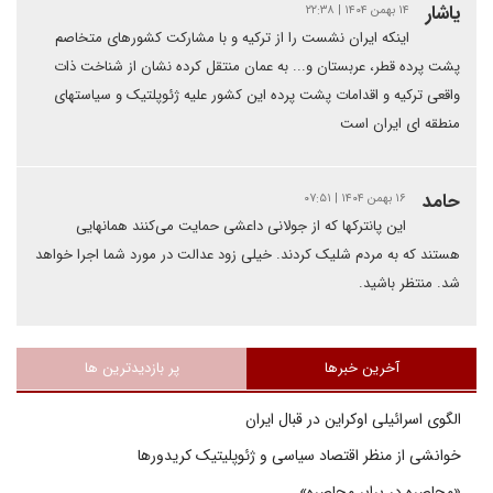
یاشار
۱۴ بهمن ۱۴۰۴ | ۲۲:۳۸
اینکه ایران نشست را از ترکیه و با مشارکت کشورهای متخاصم
پشت پرده قطر، عربستان و... به عمان منتقل کرده نشان از شناخت ذات
واقعی ترکیه و اقدامات پشت پرده این کشور علیه ژئوپلتیک و سیاستهای
منطقه ای ایران است
حامد
۱۶ بهمن ۱۴۰۴ | ۰۷:۵۱
این پانترکها که از جولانی داعشی حمایت می‌کنند همانهایی
هستند که به مردم شلیک کردند‌. خیلی زود عدالت در مورد شما اجرا خواهد
شد. منتظر باشید.
آخرین خبرها
پر بازدیدترین ها
الگوی اسرائیلی اوکراین در قبال ایران
خوانشی از منظر اقتصاد سیاسی و ژئوپلیتیک کریدورها
«محاصره در برابر محاصره»