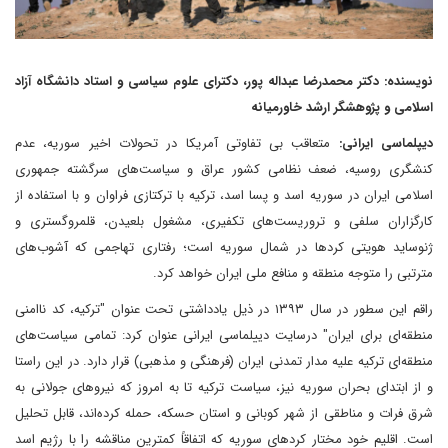
نویسنده: دکتر محمدرضا عبداله پور، دکترای علوم سیاسی و استاد دانشگاه آزاد
اسلامی و پژوهشگر ارشد خاورمیانه
دیپلماسی ایرانی:
متعاقب بی تفاوتی آمریکا در تحولات اخیر سوریه، عدم
کنشگری روسیه، ضعف نظامی کشور عراق و سیاست‌های سرگشته جمهوری
اسلامی ایران در سوریه اسد و پسا اسد، ترکیه با ترکتازی فراوان و با استفاده از
کارگزاران سلفی و تروریست‌های تکفیری، مشغول بلعیدن، قلمروگستری و
ژنوساید هویتی کردها در شمال سوریه است؛ رفتاری تهاجمی که آشوب‌های
مترتبی را متوجه منطقه و منافع ملی ایران خواهد کرد.
راقم این سطور در سال ۱۳۹۳ در ذیل یادداشتی تحت عنوان "ترکیه، کد ناامنی
منطقه‌ای برای ایران" درسایت دییلماسی ایرانی عنوان کرد: تمامی سیاست‌های
منطقه‌ای ترکیه علیه مدار تمدنی ایران (فرهنگی و مذهبی) قرار دارد. در این راستا
و از ابتدای بحران سوریه نیز، سیاست ترکیه تا به امروز که نیروهای جولانی به
شرق فرات و مناطقی از شهر کوبانی و استان حسکه، حمله کرده‌اند، قابل تحلیل
است. اقلیم خود مختار کردهای سوریه که اتفاقاً کمترین مناقشه را با رژیم اسد