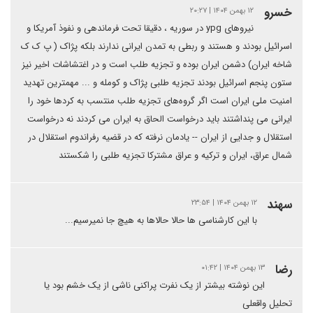
خسرو
۱۲ بهمن ۱۴۰۴ | ۲۰:۲۷
نیروهای ypg در سوریه ، دقیقا تحت فرماندهی و نفوذ آمریکا و
اسرائیل بودند و هستند و ربطی به تمدن ایرانی ندارند بلکه پژاک ( پ ک ک
شاخه ایران) دشمن ایران بوده و تجزیه طلب است و در اغتشاشات اخیر نیز
ستون پنجم اسرائیل بودند تجزیه طلبی پژاک و کومله و ... مهمترین تهدید
امنیت ملی ایران است اگر گروه‌های تجزیه طلب منتسب به کردها خود را
ایرانی می پنداشتند باید درخواست الحاق به ایران می کردند نه درخواست
استقلال و جدایی از ایران -- یادمان نرفته که در قضیه رفراندوم استقلال در
شمال عراق، ایران و ترکیه و عراق مشترکا تجزیه طلبی را شکستند
سه‍ند
۱۲ بهمن ۱۴۰۴ | ۲۳:۵۴
با این کارشناسی ها حالا حالاها به هیچ جا نمیرسیم...
رضا
۱۳ بهمن ۱۴۰۴ | ۰۱:۴۲
این نوشته بیشتر از یک نفرت پراکنی ناشی از یک خشم بود یا
تحلیل واقعلی