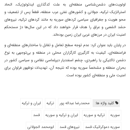
اولویت‌های دشمن‌شناسی منطقه‌ای به علت کدگذاری ایدئولوژیک، اتحاد
استراتژیک ترکیه، جولانی و کشورهای نفتی عرب منطقه، قطعاً پس از تضعیف و
محو هویت و جغرافیای سیاسی کردهای سوریه به مانند کردهای ترکیه، نیروهای
حشد الشعبی و عراق را هدف قرار خواهند داد که در این سال‌ها دژ مستحکم
امنیت ایران در مرزهای غربی ایران زمین بوده‌اند.
در پایان باید عنوان کرد: عدم توجه سطح تعامل و تقابل با ساختارهای منطقه‌ای و
فرامنطقه‌ای، کیفیت به کارگیری کارگزاران محلی در منطقه و بی‌توجهی به نوع
دشمن تاکتیکی یا راهبردی، چشم اسفندیار دیپلماسی نظامی و سیاسی کشور در
بحران منطقه و مشخصاً سوریه بوده که نتیجه آن، تهدیدات نوظهور فراوان برای
امنیت ملی و منطقه‌ای کشور بوده است.
کلید واژه ها:
محمدرضا عبداله پور
ترکیه
ایران و ترکیه
سوریه
ترکیه و سوریه
ایران و ترکیه و سوریه
قسد
سوریه دموکراتیک قسد
نیروهای قسد
ابومحمد الجولانی