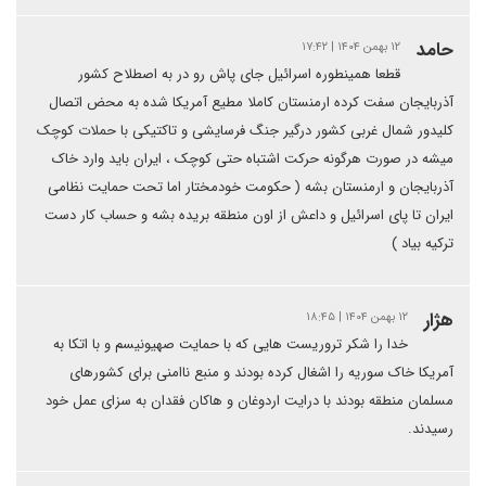
حامد
۱۲ بهمن ۱۴۰۴ | ۱۷:۴۲
قطعا همینطوره اسرائیل جای پاش رو در به اصطلاح کشور
آذربایجان سفت کرده ارمنستان کاملا مطیع آمریکا شده به محض اتصال
کلیدور شمال غربی کشور درگیر جنگ فرسایشی و تاکتیکی با حملات کوچک
میشه در صورت هرگونه حرکت اشتباه حتی کوچک ، ایران باید وارد خاک
آذربایجان و ارمنستان بشه ( حکومت خودمختار اما تحت حمایت نظامی
ایران تا پای اسرائیل و داعش از اون منطقه بریده بشه و حساب کار دست
ترکیه بیاد )
هژار
۱۲ بهمن ۱۴۰۴ | ۱۸:۴۵
خدا را شکر تروریست هایی که با حمایت صهیونیسم و با اتکا به
آمریکا خاک سوریه را اشغال کرده بودند و منبع ناامنی برای کشورهای
مسلمان منطقه بودند با درایت اردوغان و هاکان فقدان به سزای عمل خود
رسیدند.