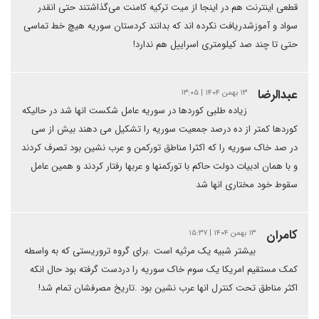
قطعی اینترنت هم در اینجا از میت ترکیه کامنت می‌گذاشتند حتی انقدر
سواد و آموزشدریافت نکرده اند که بدانند کردستان سوریه هیچ خط تماسی
حتی تا چند صد کیلومتری اسراییل هم ندارد!
عبدالرضا
۱۳ بهمن ۱۴۰۴ | ۱۳:۰۵
زیاده طلبی کوردها در سوریه عامل شکست انها شد در حالیکه
کوردها کمتر از ده درصد جمعیت سوریه را تشکیل می دهند بیش از سی
در صد خاک سوریه را که اکثرا مناطق تورکمن و عرب نشین بود تصرف کردند
و با همان ادبیات دولت حاکم با تورکمنها و عربها رفتار کردند و همین عامل
سقوط خود مختاری انها شد
کامران
۱۳ بهمن ۱۴۰۴ | ۱۵:۳۷
بیشتر شبیه یک مرثیه است .برای گروه تروریستی که به واسطه
کمک مستقیم امریکا یک سوم خاک سوریه را دردست گرفته بود حال انکه
اکثر مناطق تحت کنترل انها عرب نشین بود .تاریخ مصرفشان تمام شد!