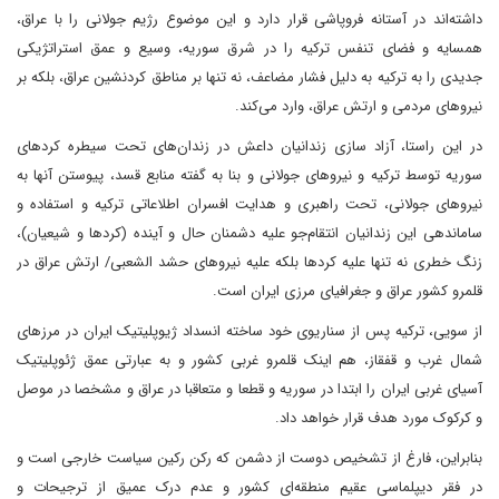
داشته‌اند در آستانه فروپاشی قرار دارد و این موضوع رژیم جولانی را با عراق،
همسایه و فضای تنفس ترکیه را در شرق سوریه، وسیع و عمق استراتژیکی
جدیدی را به ترکیه به دلیل فشار مضاعف، نه تنها بر مناطق کردنشین عراق، بلکه بر
نیروهای مردمی و ارتش عراق، وارد می‌کند.
در این راستا، آزاد سازی زندانیان داعش در زندان‌های تحت سیطره کردهای
سوریه توسط ترکیه و نیروهای جولانی و بنا به گفته منابع قسد، پیوستن آنها به
نیروهای جولانی، تحت راهبری و هدایت افسران اطلاعاتی ترکیه و استفاده و
ساماندهی این زندانیان انتقام‌جو علیه دشمنان حال و آینده (کردها و شیعیان)،
زنگ خطری نه تنها علیه کردها بلکه علیه نیروهای حشد الشعبی/ ارتش عراق در
قلمرو کشور عراق و جغرافیای مرزی ایران است.
از سویی، ترکیه پس از سناریوی خود ساخته انسداد ژیوپلیتیک ایران در مرزهای
شمال غرب و قفقاز، هم اینک قلمرو غربی کشور و به عبارتی عمق ژئوپلیتیک
آسیای غربی ایران را ابتدا در سوریه و قطعا و متعاقبا در عراق و مشخصا در موصل
و کرکوک مورد هدف قرار خواهد داد.
بنابراین، فارغ از تشخیص دوست از دشمن که رکن رکین سیاست خارجی است و
در فقر دیپلماسی عقیم منطقه‌ای کشور و عدم درک عمیق از ترجیحات و