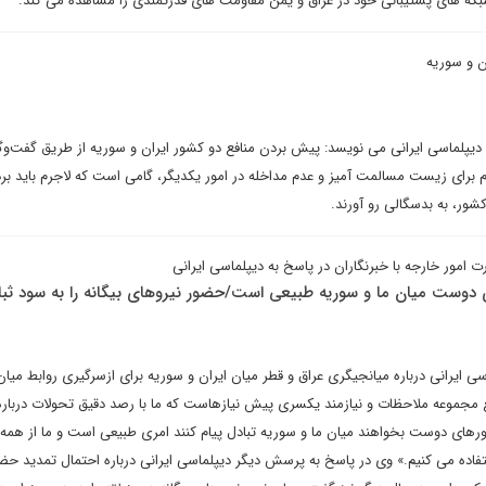
بکه های پشتیبانی خود در عراق و یمن مقاومت های قدرتمندی را مشاهده می کند.
ان و سوریه
 دیپلماسی ایرانی می نویسد: پیش بردن منافع دو کشور ایران و سوریه از طریق گفت‌وگ
م برای زیست مسالمت آمیز و عدم مداخله در امور یکدیگر، گامی است که لاجرم باید بر
شور، به بدسگالی رو آورند.
ور خارجه با خبرنگاران در پاسخ به دیپلماسی ایرانی
 دوست میان ما و سوریه طبیعی است/حضور نیروهای بیگانه را به سود ثب
 ایرانی درباره میانجیگری عراق و قطر میان ایران و سوریه برای ازسرگیری روابط میان
 مجموعه ملاحظات و نیازمند یکسری پیش نیازهاست که ما با رصد دقیق تحولات درباره 
رهای دوست بخواهند میان ما و سوریه تبادل پیام کنند امری طبیعی است و ما از هم
اده می کنیم.» وی در پاسخ به پرسش دیگر دیپلماسی ایرانی درباره احتمال تمدید حض