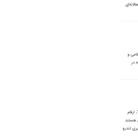
لانه‌ای
امی و
 در
 ارقام
ی هستند
ری تندرو