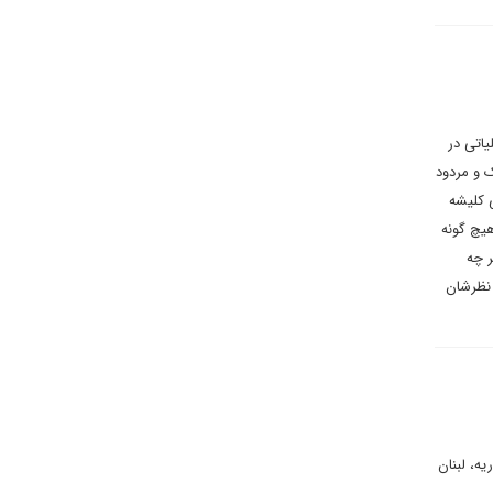
یاتی در
 و مردود
 کلیشه
یچ گونه
ر چه
 نظرشان
ه، لبنان