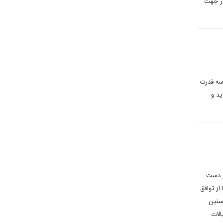
در جهت
 سه قدرت
ید و
د از دست
از توافق
خستین
 (NAFTA) با توافقنامه ایالات