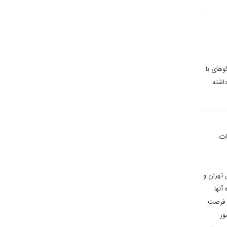
وهای با
داشته
ات
 تهران و
آنها
ه فرصت
ور