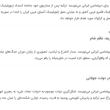
 برای دیپلماسی ایرانی می‌نویسد: ترکیه پس از سناریوی خود ساخته انسداد ژیوپلیتیک ا
نک قلمرو غربی کشور و به عبارتی عمق ژئوپلیتیک آسیای غربی ایران را ابتدا در سوریه و
صل و کرکوک مورد هدف قرار خواهد داد.
عریف نظم شام
یپلماسی ایرانی می‌نویسد: دیدار الشرع و ترامپ، تصویری از پایان دوران جنگ‌های نیابت
واقع‌گرایی، منطق تازه امنیت در خاورمیانه را رقم می‌زند.
 در دولت جولانی
دیپلماسی ایرانی می‌نویسد: شکل‌گیری دولت موسوم به «دولت نجات ملی» به رهبری اب
چراغ سبز ترکیه و پذیرش تلویحی روسیه به قدرت رسیده، توازن شکننده‌ای را میان سه با