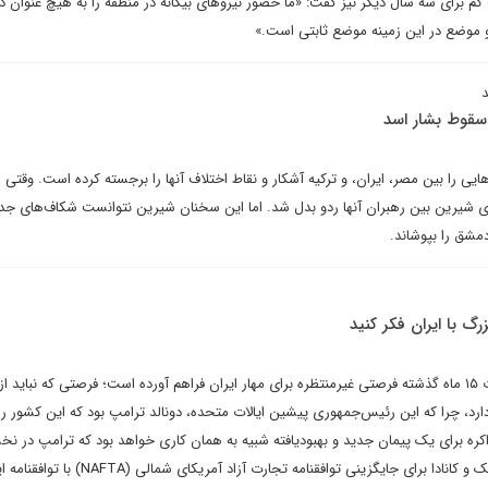
کم برای سه سال دیگر نیز گفت: «ما حضور نیروهای بیگانه در منطقه را به هیچ عنوان 
و موضع در این زمینه موضع ثابتی است.»
د
سقوط بشار اسد
یی را بین مصر، ایران، و ترکیه آشکار و نقاط اختلاف آنها را برجسته کرده است. وقتی
ای شیرین بین رهبران آنها ردو بدل شد. اما این سخنان شیرین نتوانست شکاف‌های جد
دمشق را بپوشاند.
گ با ایران فکر کنید
ریچارد هاس می نویسد: تحولات ۱۵ ماه گذشته فرصتی غیرمنتظره برای مهار ایران فراهم آورده است؛ فرصتی که نبای
دارد، چرا که این رئیس‌جمهوری پیشین ایالات متحده، دونالد ترامپ بود که این کشور را 
رد. اما مذاکره برای یک پیمان جدید و بهبودیافته شبیه به همان کاری خواهد بود که ترامپ در ن
دولت خود هنگام مذاکره با مکزیک و کانادا برای جایگزینی توافقنامه تجارت آزاد آمریکای شمالی