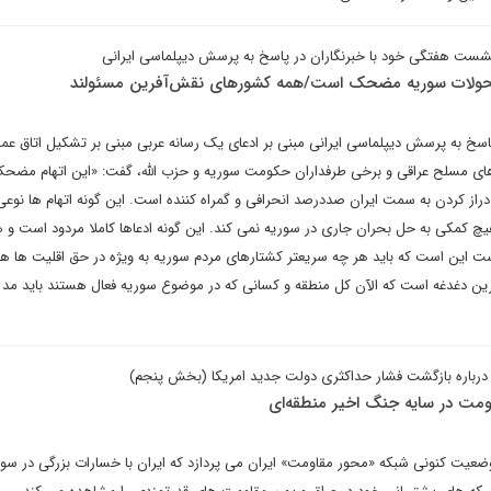
شست هفتگی خود با خبرنگاران در پاسخ به پرسش دیپلماسی ایرانی
سر تحولات سوریه مضحک است/همه کشورهای نقش‌آفرین مسئولند
سخ به پرسش دیپلماسی ایرانی مبنی بر ادعای یک رسانه عربی مبنی بر تشکیل اتاق عمل
 های مسلح عراقی و برخی طرفداران حکومت سوریه و حزب الله، گفت: «این اتهام مضحک
راز کردن به سمت ایران صددرصد انحرافی و گمراه کننده است. این گونه اتهام ها نوعی
 کمکی به حل بحران جاری در سوریه نمی کند. این گونه ادعاها کاملا مردود است و ه
است این است که باید هر چه سریعتر کشتارهای مردم سوریه به ویژه در حق اقلیت ها ه
ین دغدغه است که الآن کل منطقه و کسانی که در موضوع سوریه فعال هستند باید مد
درباره بازگشت فشار حداکثری دولت جدید امریکا (بخش پنجم)
اومت در سایه جنگ اخیر منطقه‌ای
عیت کنونی شبکه «محور مقاومت» ایران می پردازد که ایران با خسارات بزرگی در سوری