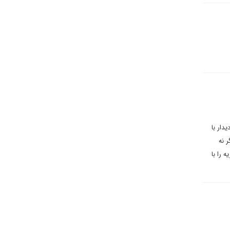
دار با
 نه
 را با