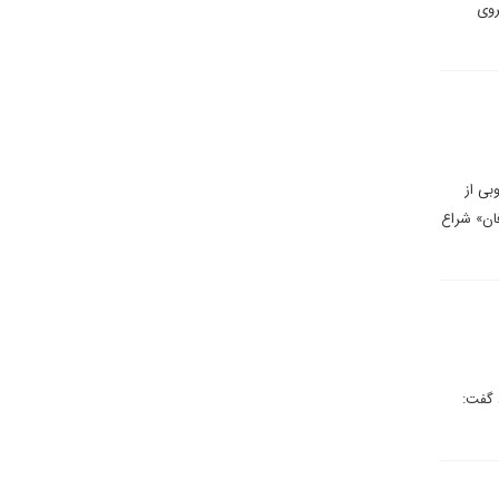
نیروی
بی از
فان» شراع
 گفت: