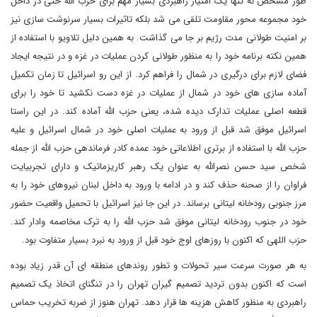
طور مشخص نه تنها یک امتیاز راهبردی بسیار مهم برای حزب الله حتی در داخل
خود مجموعه محور مقاومت تلقی می شد بلکه تاثیرات بسیار سرنوشت سازی نیز
بر امنیت طولانی مدت رژیم بر جا می گذاشت. به همین دلیل تلاویو با استفاده از
همین نکته برنامه خود را به منظور طولانی کردن عملیات در غزه و در نتیجه ایجاد
فضای لازم برای درگیری در شمال را فراهم کرد. از این رو اسرائیل تا زمان تکمیل
آماده سازی های خود در شمال از عملیات در غزه دست نکشید تا خود را برای
قطعه اصلی عملیات تدارک دیده شده، یعنی حزب الله آماده کند. در این راستا
اسرائیل موفق شد قبل از ورود به عملیات اصلی خود در شمال اسرائیل و علیه
حزب الله با استفاده از برتری اطلاعاتی خود عمده کادر فرماندهی حزب الله از جمله
شخص سید حسن نصرالله به عنوان یک رهبر کاریزماتیک و دارای تجربیایت
فراوان را از صحنه حذف کند و در ادامه با ورود به داخل لبنان نیروهای خود را به
مرز جنوبی رودخانه لیتانی برساند. در این جا نیز اسرائیل با تحمیل واقعیت حضور
خود در جنوب رودخانه لیتانی موفق شد حزب الله را به ترک مخاصمه وادار کند.
حزب اللهی که اکنون با روزهای اوج خود قبل از ورود به نبرد بسیار متفاوت بود.
به هر صورت سرعت سیر تحولات و تطور روندهای منطقه ای آن قدر زیاد بوده
است که اکنون بدون تردید تصمیم گیران تهران را در تنگنای اتخاذ یک تصمیم
راهبردی به منظور کاهش هزینه ها قرار دهد. تهران هنوز از ضربه تخریب حماس