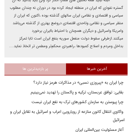
البته نباید همه تحلیل های شمارا انکار کرد ولی باید بدانید که آن
گستره نفوذی که ایران در منطقه ایجاد کرده بود در دوران نه چندان مطلوب
سیاسی و اقتصادی و نظامی ایران سالهای گذشته بوده ،اکنون که ایران از
منظر سیاسی و نظامی وتاحدی اقتصادی دروضع بهتری از گذشته می‌باشد
وامریکا واسرائیل و دیگران همچنان با احتیاط باایران برخورد
میکنند.ازطرفی سقوط دولت منفعل سوریه بنفع ایران است تابا تمرکز
بداخل ومردم و اصلاح کمبودها ،راهبردی محکم‌تر ومطمن تر اتخاذ نماید....
آخرین خبرها
پر بازدیدترین ها
چرا ایران به «پیروزی نسبی» در مذاکرات هرمز نیاز دارد؟
بقایی: توافق عربستان، ترکیه و پاکستان را تهدید نمی‌بینیم
چرا پیوستن به سازمان کشورهای ترک به نفع ایران نیست
واکاوی انتقال کانون منازعه از رویارویی اعراب و اسرائیل به تقابل ایران و
اسرائیل
آغاز مسئولیت بین‌المللی ایران