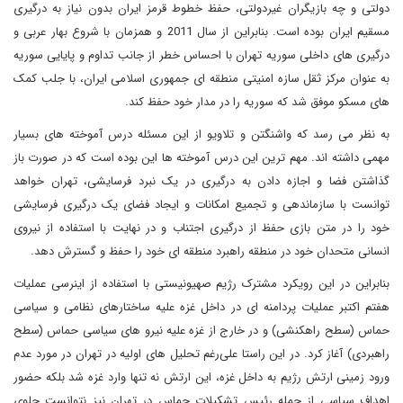
دولتی و چه بازیگران غیردولتی، حفظ خطوط قرمز ایران بدون نیاز به درگیری
مسقیم ایران بوده است. بنابراین از سال 2011 و همزمان با شروع بهار عربی و
درگیری های داخلی سوریه تهران با احساس خطر از جانب تداوم و پایایی سوریه
به عنوان مرکز ثقل سازه امنیتی منطقه ای جمهوری اسلامی ایران، با جلب کمک
های مسکو موفق شد که سوریه را در مدار خود حفظ کند.
به نظر می رسد که واشنگتن و تلاویو از این مسئله درس آموخته های بسیار
مهمی داشته اند. مهم ترین این درس آموخته ها این بوده است که در صورت باز
گذاشتن فضا و اجازه دادن به درگیری در یک نبرد فرسایشی، تهران خواهد
توانست با سازماندهی و تجمیع امکانات و ایجاد فضای یک درگیری فرسایشی
خود را در متن بازی حفظ از درگیری اجتناب و در نهایت با استفاده از نیروی
انسانی متحدان خود در منطقه راهبرد منطقه ای خود را حفظ و گسترش دهد.
بنابراین در این رویکرد مشترک رژیم صهیونیستی با استفاده از اینرسی عملیات
هفتم اکتبر عملیات پردامنه ای در داخل غزه علیه ساختارهای نظامی و سیاسی
حماس (سطح راهکنشی) و در خارج از غزه علیه نیرو های سیاسی حماس (سطح
راهبردی) آغاز کرد. در این راستا علی‌رغم تحلیل های اولیه در تهران در مورد عدم
ورود زمینی ارتش رژیم به داخل غزه، این ارتش نه تنها وارد غزه شد بلکه حضور
اهداف سیاسی از جمله رئیس تشکیلات حماس در تهران نیز نتوانست جلوی