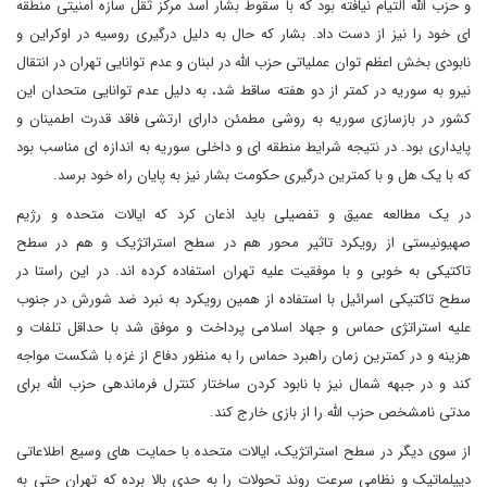
و حزب الله التیام نیافته بود که با سقوط بشار اسد مرکز ثقل سازه امنیتی منطقه
ای خود را نیز از دست داد. بشار که حال به دلیل درگیری روسیه در اوکراین و
نابودی بخش اعظم توان عملیاتی حزب الله در لبنان و عدم توانایی تهران در انتقال
نیرو به سوریه در کمتر از دو هفته ساقط شد، به دلیل عدم توانایی متحدان این
کشور در بازسازی سوریه به روشی مطمئن دارای ارتشی فاقد قدرت اطمینان و
پایداری بود. در نتیجه شرایط منطقه ای و داخلی سوریه به اندازه ای مناسب بود
که با یک هل و با کمترین درگیری حکومت بشار نیز به پایان راه خود برسد.
در یک مطالعه عمیق و تفصیلی باید اذعان کرد که ایالات متحده و رژیم
صهیونیستی از رویکرد تاثیر محور هم در سطح استراتژیک و هم در سطح
تاکتیکی به خوبی و با موفقیت علیه تهران استفاده کرده اند. در این راستا در
سطح تاکتیکی اسرائیل با استفاده از همین رویکرد به نبرد ضد شورش در جنوب
علیه استراتژی حماس و جهاد اسلامی پرداخت و موفق شد با حداقل تلفات و
هزینه و در کمترین زمان راهبرد حماس را به منظور دفاع از غزه با شکست مواجه
کند و در جبهه شمال نیز با نابود کردن ساختار کنترل فرماندهی حزب الله برای
مدتی نامشخص حزب الله را از بازی خارج کند.
از سوی دیگر در سطح استراتژیک، ایالات متحده با حمایت های وسیع اطلاعاتی
دیپلماتیک و نظامی سرعت روند تحولات را به حدی بالا برده که تهران حتی به