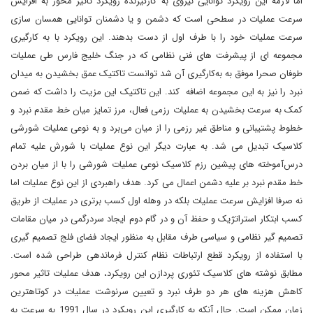
اما لازمه این رویکرد توانایی نیروی به کارگیرنده رویکرد تاثیر محور به افزایش
سرعت عملیات در سطحی است که دشمن و یا دشمنان توانایی همسان سازی
سرعت عملیات خود را با طرف اول از دست بدهند. این رویکرد با به کارگیری
مجموعه ای از پیشرفت های فنی نظامی که در جنگ خلیج فارس طی عملیات
طوفان صحرا موفق به به‌کارگیری آن شد توانست تاکتیک عمق بخشیدن به میدان
نبرد را نیز به این مجموعه اضافه کند. این تاکتیک این مزیت را داشت که ضمن
کمک به سرعت بخشیدن به عملیات رزمی فعال، مرز تمایز میان خط مقدم نبرد و
خطوط پشتیبانی و مناطق غیر رزمی را از میان می‌برد و به نوعی عملیات شورشی
کلاسیک تبدیل می شد. به عبارت دیگر این نوع عملیات با شورش علیه تمام
درس‌آموخته های پیشین رزم کلاسیک نوعی عملیات شورشی را با از میان بردن
خط مقدم نبرد بر علیه دشمن اعمال می کرد. هدف راهبردی از این نوع عملیات اما
نه صرفا افزایش سرعت عملیات بلکه در وهله اول کسب برتری در عملیات از طریق
کسب ابتکار استراتژیک و حفظ آن و در گام دوم ایجاد سردرگمی در میان مقامات
تصمیم گیر نظامی و سیاسی طرف مقابل به منظور ایجاد فضای فلج تصمیم گیری
با استفاده از رویکرد قطع ارتباطات نظام کنترل فرماندهی طراحی شده است.
مطابق نوشته های کلاسیک تئوری پردازن این رویکرد، هدف عملیات تاثیر محور
کاهش هزینه های هر دو طرف نبرد و تعیین سرنوشت عملیات در کوتاهترین
زمان ممکن است. حال آنکه به کارگیری این رویکرد در سال 1991 به سرعت به