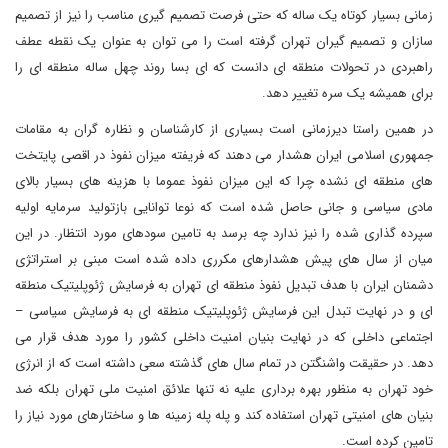
زمانی بسیار کوتاه یک ساله که حتی فرصت تصمیم گیری مناسب را نیز از تصمیم
سازان و تصمیم گیران تهران گرفته است را می توان به عنوان یک نقطه عطف
راهبردی در تحولات منطقه ای دانست که ای بسا روند چهل ساله منطقه ای را
برای همیشه یک سره تغییر دهد.
در همین راستا دیرزمانی است بسیاری از کارشناسان و نظاره گران به مقامات
جمهوری اسلامی ایران هشدار می دهند که فریفته میزان نفوذ در اقصی پایتخت
های منطقه ای نشده چرا که این میزان نفوذ عموما با هزینه های بسیار بالای
مادی سیاسی و جانی حاصل شده است که نوعا توانایی بازتولید سرمایه اولیه
سپرده گذاری شده را نیز ندارد چه برسد به تامین سودهای مورد انتظار. در این
میان از سال های پیش هشدارهای مکرری داده شده است مبنی بر استراتژی
دشمنان ایران با هدف تبدیل نفوذ منطقه ای تهران به فرسایش ژئوپلیتیک منطقه
ای و در نهایت تبدل این فرسایش ژئوپلیتیک منطقه ای به فرسایش سیاسی –
اجتماعی داخلی که در نهایت بنیان امنیت داخلی کشور را مورد هدف قرار می
دهد. در حقیقت واشنگتن در تمام سال های گذشته سعی داشته است که از انرژی
خود تهران به منظور بهره برداری علیه نه تنها علائق امنیت ملی تهران بلکه ضد
بنیان های امنیتی تهران استفاده کند و پله پله زمینه ها و ساختارهای مورد نیاز را
تامین کرده است.