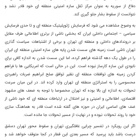
دفاع از سوریه به عنوان مرکز ثقل سازه امنیتی منطقه ای خود قادر نشد و
نتوانست از سقوط بشار جلو گیری کند.
به وضوح مشاهده می شود که فرسایش ژئوپلیتیک منطقه ای و تا حدی فرسایش
سیاسی – اجتماعی داخلی ایران که بخشی ناشی از برتری اطلاعاتی طرف مقابل
بر دروندادهای داخلی و منطقه ای تهران و برخی از اشتباهات سیاست گذاری
تهران ناشی است زمینه های سست شدن پایه های سازه امنیتی منطقه ای ایران
را در طول یک دهه گذشته فراهم کرده، اما این سست شدن به اندازه کافی برای
نابودی این سازه کارساز نبوده است. این در حالی است که امریکایی ها با فراهم
کردن زمینه های توافقات منطقه ای نظیر توافق صلح ابراهیم ضربات راهبردی
محسوسی را به استراتژی منطقه ای تهران وارد کرده اند. در این میان سرعت
تحولات به اندازه ای بالا بوده که تهران مخصوصا با توجه به ضعف های مشهود
اقتصادی، اطلاعاتی و امنیتی و نیز اختلال در ارتباطات منطقه ای که خود ناشی از
ضف های اساسی ایران در حوزه های گفته شده است قادر به هماهنگ سازی
خود با روند تحولات نبوده و در نهایت از مسیر تحولات جا مانده است.
اگر این رویکرد در تفسیر چرایی غافلگیری تهران و سقوط محور تهران دمشق
درست باشد باید پرسید که مسیر بعدی این قطار در کجا متوقف خواهد شد و