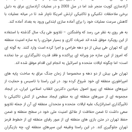
آزادسازی کویت منجر شد اما در سل 2003 و در عملیات آزادسازی عراق به دلیل
برخی ملاحظات تکنیکی و تاکتیکی ارتش امریکا ناچار شد تا در میانه عملیات با
کاهش سرعت عملیات خود را برای آماده سازی ابتدایی ورود به بغداد آماده کند.
به هر روی به نظر می رسد که واشنگتن – تلاویو طی یک سال گذشته با استفاده
از این رویکرد موفق شده اند ضربات کاری و بسیار موثری را به سازه امنیت منطقه
ای که تهران طی بیش از دو دهه طراحی و اجرا کرده است وارد کنند. به گونه ای
که امروز از این سازه جز ویرانه ای پراکنده و فاقد قدرت تاثیرگذاری بر جا نمانده
است؛ اما چگونه ایالات متحده و اسرائیل به انجام این اقدام موفق شده اند.
تهران طی بیش از دو دهه و مخصوصا از زمان جنگ عراق به ساخت پایه های
امپراطوری منطقه ای خود شروع کرده بود. در این راستا با تاسیس و حمایت از
نیروهای منطقه ای پیرو اصول بنیادین دکترین انقلاب اسلامی ایران، در ایجاد
مجموعه ای از سپرهای منطقه ای به منظور ایجاد سطحی از کنش تاکتیکی با
تاثیرگذاری استراتژیک علیه ایالات متحده و متحدان منطقه ای آن از جمله تلاویو
سعی داشت تا ضمن حفاظت از علائق امنیت ملی خود در سطح منطقه و ضمن
حفظ تهران در متن بازی های منطقه ای از عبور رقبای منطقه ای از خطوط قرمز
تهران جلوگیری کند. در این راستا وظیفه این سپرهای منطقه ای، چه بازیگران