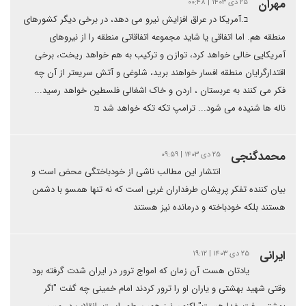
مهران
۲۵ دی ۱۴۰۳ | ۰۰:۴۸
ב.آمریکا در عراق افزایش نیرو می دهد، در برخی دیگر کشورهای
منطقه هم. اما اتفاقی یا شاید مجموعه اتفاقاتی منطقه را از نیروهای
آمریکایی خالی خواهد کرد، توازن و ترکیب به هم خواهد ریخت، برخی
اقتدارگرایان منطقه افسار خواهند برید، شلوغی و آتش سریعتر از آن چه
فکر می کنند به عربستان ، اردن و خاک اشغالی فلسطین خواهد رسید...
ناله ها شنیده می شود... ترامپ تکه تکه خواهد شد מ
محمدگنجی
۲۵ دی ۱۴۰۳ | ۰۹:۵۹
انتشار این مطالب ناشی از خودباختگی محض است و
بیان کننده تفکر پریشان طرفداران غربی است که نه تنها همسو با دشمن
هستند بلکه خودباخته و درمانده نیز هستند
ایرانی
۲۵ دی ۱۴۰۳ | ۱۹:۱۲
یادتان هست آن زمان که امواج ترور در ایران شدت گرفته بود
وقتی شهید بهشتی و یاران او را ترور کردند امام خمینی چه گفت "اگر