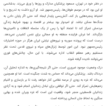
در دفتر خود در تهران، مسعود پزشکیان مدارک و روزها را ورق می‌زند. بدشانسی
او این بود که در موسم طوفان‌ها، رئیس‌جمهور شد. او آرزو داشت به تدریج و با
احتیاط پنجره‌هایی باز کند، آتش‌بسی پایدار ایجاد کند حتی اگر پایان دادن به
جنگ‌ها ممکن نباشد. او امیدوار بود بیشتر بر اقتصاد و بهبود شرایط زندگی
مردمش تمرکز کند تا اعتماد آنها را پس از یک سلسله اتفاقات و ناامیدی‌ها
بازگرداند. اما غرش فزاینده منطقه به او مجالی برای نفس کشیدن نمی‌دهد.
درست است که پرونده سوریه و نیروهای نیابتی ایران هرگز در حوزه اختیارات
رئیس‌جمهور نبود. این امور توسط ژنرال‌های سپاه و نیروی قدس تحت نظر
مستقیم رهبر معظم انقلاب اداره می‌شوند. با این حال، چالش‌های فوری
نمی‌توانند نادیده گرفته شوند.
درک وضعیت موجود ضروری است، حتی اگر نتیجه‌گیری‌ها، به اندازه تحلیل آن،
دردناک باشد. پزشکیان می‌داند که حماس به شدت جنگیده است. اما او همچنین
می‌داند که غزه به زودی از عرصه نظامی کنار خواهد رفت تا بر بازسازی و التیام
زخم‌هایش تمرکز کند. حتی اگر توافقی برای تبادل زندانیان انجام شود و به آزادی
زندانیان فلسطینی منجر شود، واقعیت این است که غزه ویران شده و بهایی
سنگین به لحاظ جان انسانی پرداخته است.