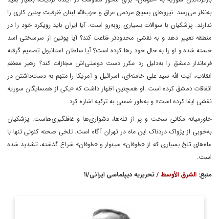
به‌نظر می‌رسد. نیروهای بسیج مردمی عراق و حزب‌الله لبنان ظرفیت چنین کاری را
ندارند. پزشکیان با سوالات بسیاری روبه‌رو است. آیا ایران باید رویکرد خود را در
منطقه تغییر دهد و به نقشی محدودتر قناعت کند؟ آیا پوتین از سرسختی اسد
خسته شده و او را به حال خود رها کرده است؟ آیا سلطان استانبول تصمیم گرفته
فرماندار دمشق را به‌دلیل رد مکرر دست دوستی‌اش مجازات کند؟ رهبر معظم
انقلاب، آیت الله سید علی خامنه‌ای، اسرائیل و آمریکا را متهم به دست‌داشتن در
اتفاقات دمشق کرده است. او همچنین اظهار داشت که «یکی از همسایگان سوریه
نقشی ایفا کرده است» و به‌طور ضمنی به ترکیه اشاره کرد.
خاورمیانه مکانی سخت و پر از تله‌ها، دشواری‌ها و غافلگیری‌هاست. پزشکیان
به‌خوبی از پژواک دردناک این ماه در تهران آگاه است. تلخی صحنه کنونی تنها با
ماه‌های تلخ بسیاری که از «طوفان» سینوار و «طوفان» شراع گذشته، تشدید شده
است.
منبع:
الشرق الأوسط /
تحریریه دیپلماسی ایرانی/۱۱
روزنامه‌نگار و نویسنده مشهور لبنانی که کتاب‌های سیاسی‌اش در