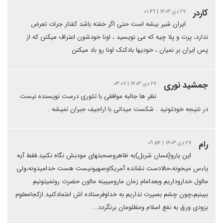
کاردر
۲۷ دی ۱۴۰۳ | ۰۱:۴۹
ایران شیر بیشه است حتی اگر خفته باشد کفتار جرات تعرض
ندارد، پرت و پلا چیه که می نویسید ، اونا خودشون اعتراف میکنن که از
پس ایران بر نمیان ، خودیها بادکنک اونا رو باد میکنن
جمشید نوری
۲۷ دی ۱۴۰۳ | ۰۳:۰۷
نظر ها جالبه موافقی با تئوری درست نویسنده نیست
در نتیجه خودتونید . شکست میدانی با اراجیف جبران نمیشه .
رام
۲۷ دی ۱۴۰۳ | ۰۹:۵۴
این یارو(غسان شربل)به ظاهروصحبتهای مودبش نگاه نکنید.فقط آیه
یاءس میخونه،حالادست نشانده آمریکاوصهیونیست هست خدامیدونه،ولی
مااول خداروداریم وبعدامام زمان مارومیبینه مااون حضرت رونمیتونیم
ببینیم،چون چشم بصیرت نداریم.به خداوفرستاده اش اعتمادکنید.ازکجامعلوم
بزودی ورق به نفع اسلام ومظلومان برنگردد...