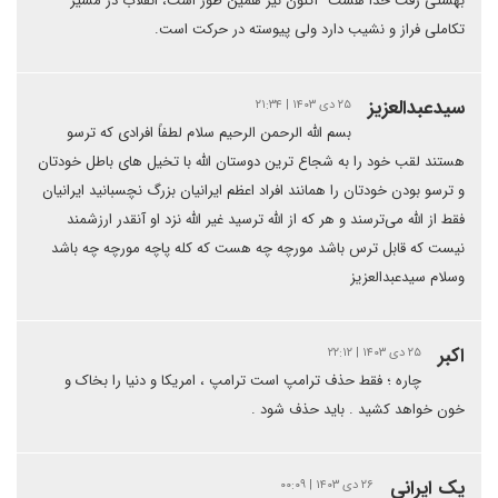
بهشتی رفت خدا هست" اکنون نیز همین طور است، انقلاب در مسیر
تکاملی فراز و نشیب دارد ولی پیوسته در حرکت است.
سیدعبدالعزیز
۲۵ دی ۱۴۰۳ | ۲۱:۳۴
بسم الله الرحمن الرحیم سلام لطفاً افرادی که ترسو
هستند لقب خود را به شجاع ترین دوستان الله با تخیل های باطل خودتان
و ترسو بودن خودتان را همانند افراد اعظم ایرانیان بزرگ نچسبانید ایرانیان
فقط از الله می‌ترسند و هر که از الله ترسید غیر الله نزد او آنقدر ارزشمند
نیست که قابل ترس باشد مورچه چه هست که کله پاچه مورچه چه باشد
وسلام سیدعبدالعزیز
اکبر
۲۵ دی ۱۴۰۳ | ۲۲:۱۲
چاره ؛ فقط حذف ترامپ است ترامپ ، امریکا و دنیا را بخاک و
خون خواهد کشید . باید حذف شود .
یک ایرانی
۲۶ دی ۱۴۰۳ | ۰۰:۰۹