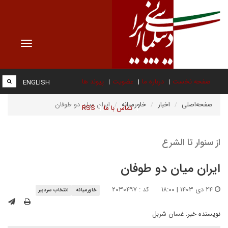
Toggle
vigation
صفحه نخست
درباره ما
عضویت
پیوند ها
ENGLISH
صفحه‌اصلی
اخبار
خاورمیانه
ایران میان دو طوفان
تماس با ما
RSS
از سنوار تا الشرع
ایران میان دو طوفان
۲۴ دی ۱۴۰۳ | ۱۸:۰۰
کد : ۲۰۳۰۴۹۷
خاورمیانه
انتخاب سردبیر
نویسنده خبر:
غسان شربل