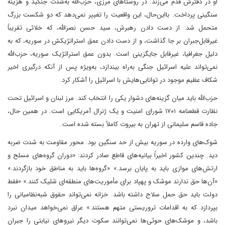
او در دفترش قدم می‌زند. در روستاهای مرزی، حزب‌الله به‌شدت جنگید و هزینه
سنگینی پرداخت. بااین‌حال، این واقعیت را تغییر نمی‌دهد که دو شکست بزرگ
متحمل شد: از دست دادن رهبرش، سید حسن نصرالله، که خلائی تقریباً
غیرقابل‌جبران بر جا گذاشت، و از دست دادن عمق استراتژیکش در سوریه، که به
دلیل جغرافیا، غیرقابل جایگزینی است. بدون عمق استراتژیک سوریه، حزب‌الله
نمی‌تواند علیه اسرائیل جنگی به‌راه بیندازد، به‌ویژه پس از آنکه درگیری اخیر
شکاف عظیم موجود در توانایی‌هایش با اسرائیل را آشکار کرد.
حزب‌الله باید میان گزینه‌های دشوار یکی را انتخاب کند. مرز لبنان و اسرائیل تحت
نظارت قطعنامه ۱۷۰۱ شورای امنیت و یک ژنرال آمریکایی است. در همین حال،
جاده قاسم سلیمانی از تهران به بیروت کاملاً بسته شده است.
شوک‌های وارده در سوریه بیش از حد سنگین بود. محور مقاومت به شدت ضربه
دید. چندین کشور اخیراً بیانیه‌های قاطع صادر کردند: «دوران گروه‌های مسلح و
ارتش‌های موازی باید به پایان برسد.» «گروه‌ها باید به مناطق خود بازگردند.»
«آن‌ها حق ندارند موشک و پهپاد برای مأموریت‌های منطقه‌ای شلیک کنند.» «فقط
دولت باید حق حمل سلاح داشته باشد. خزانه نمی‌تواند حقوق شبه‌نظامیانی را
بپردازد که به اقدامات تروریستی متهم هستند.» عراق نمی‌خواهد میدان نبرد
باشد، و موشک‌های حوثی‌ها نمی‌توانند سکوت دیگر نیروهای نیابتی را جبران