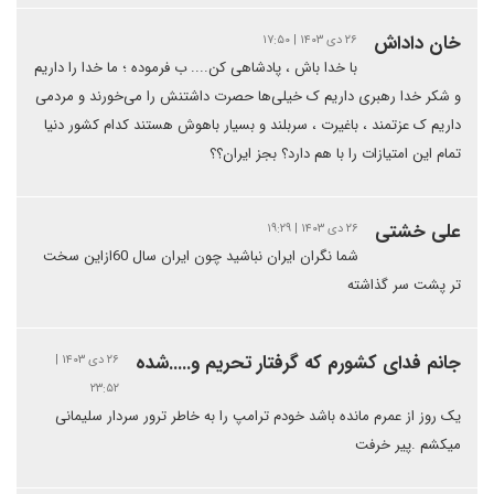
خان داداش
۲۶ دی ۱۴۰۳ | ۱۷:۵۰
با خدا باش ، پادشاهی کن.... ب فرموده ؛ ما خدا را داریم
و شکر خدا رهبری داریم ک خیلی‌ها حصرت داشتنش را می‌خورند و مردمی
داریم ک عزتمند ، باغیرت ، سربلند و بسیار باهوش هستند کدام کشور دنیا
تمام این امتیازات را با هم دارد؟ بجز ایران؟؟
علی خشتی
۲۶ دی ۱۴۰۳ | ۱۹:۲۹
شما نگران ایران نباشید چون ایران سال 60ازاین سخت
تر پشت سر گذاشته
جانم فدای کشورم که گرفتار تحریم و.....شده
۲۶ دی ۱۴۰۳ |
۲۳:۵۲
یک روز از عمرم مانده باشد خودم ترامپ را به خاطر ترور سردار سلیمانی
میکشم .پیر خرفت