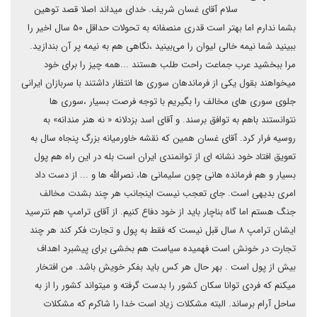
سلام آقای غسان شریف. خدای میداند اصلا قصد توهین
بشما ندارم اما بهتر است قدری منصفانه به تحولات حداقل ۵۰ سال اخیر را
ببینید شما نیمه خالی لیوان را می‌بینید ،نگاهی هم به نیمه پر آن بندازید.
مرا ببخشید عرب جماعت راحت طلب هستند ...همه چیز را برای خود
میخواهند بقول یکی از فرماندهان سوری ها انتظار داشتند با سربازان ایرانی
جلوی سوری های مخالف را بگیریم با توجه فرصت بسیار ،سوری ها
نتوانستند باهم به توافق برسند. و آقای اسد بزدلانه « نه هنر مندانه» به
روسیه فرار کرد. آقای غسان همین که نقشه خاورمیانه بزرگ پنجاه سال به
تعویق افتاد خود نشانه ای از توانمندی ایران است بله در این راه هم پول
بسیار و هم فرمانده هانی چون سلیمانی ها، نصرالله ها و ... از دست داد
امری بدیهی است. جای تعجب نیست اینجانب هر چند بشدت مخالف
جنگ هستم اما گاه بناچار باید از خود دفاع کنیم. از آقای ترامپ هم نترسید
ایشان ترامپ ۸ سال قبل نیست که فقط به پول و تجارت فکر کند هر چند
تجارت در خونش است فهمیده سیاست هم بخشی برای پیشبرد اهداف
بیش از پول است . بهر حال هر کس باید بفکر خویش باشد. من افتخار
میکنم که فردی توانا سکان کشور را بدست گرفته و میتواند کشور را از به
ساحل آرام برساند. البته مشکلات زیاد است خدا را شاکرم که مشکلات