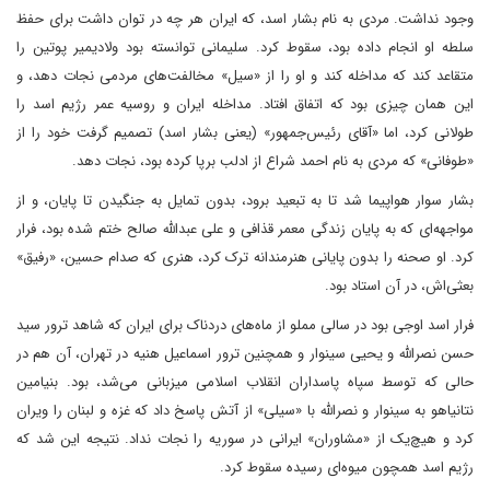
وجود نداشت. مردی به نام بشار اسد، که ایران هر چه در توان داشت برای حفظ
سلطه او انجام داده بود، سقوط کرد. سلیمانی توانسته بود ولادیمیر پوتین را
متقاعد کند که مداخله کند و او را از «سیل» مخالفت‌های مردمی نجات دهد، و
این همان چیزی بود که اتفاق افتاد. مداخله ایران و روسیه عمر رژیم اسد را
طولانی کرد، اما «آقای رئیس‌جمهور» (یعنی بشار اسد) تصمیم گرفت خود را از
«طوفانی» که مردی به نام احمد شراع از ادلب برپا کرده بود، نجات دهد.
بشار سوار هواپیما شد تا به تبعید برود، بدون تمایل به جنگیدن تا پایان، و از
مواجهه‌ای که به پایان زندگی معمر قذافی و علی عبدالله صالح ختم شده بود، فرار
کرد. او صحنه را بدون پایانی هنرمندانه ترک کرد، هنری که صدام حسین، «رفیق»
بعثی‌اش، در آن استاد بود.
فرار اسد اوجی بود در سالی مملو از ماه‌های دردناک برای ایران که شاهد ترور سید
حسن نصرالله و یحیی سینوار و همچنین ترور اسماعیل هنیه در تهران، آن هم در
حالی که توسط سپاه پاسداران انقلاب اسلامی میزبانی می‌شد، بود. بنیامین
نتانیاهو به سینوار و نصرالله با «سیلی» از آتش پاسخ داد که غزه و لبنان را ویران
کرد و هیچ‌یک از «مشاوران» ایرانی در سوریه را نجات نداد. نتیجه این شد که
رژیم اسد همچون میوه‌ای رسیده سقوط کرد.