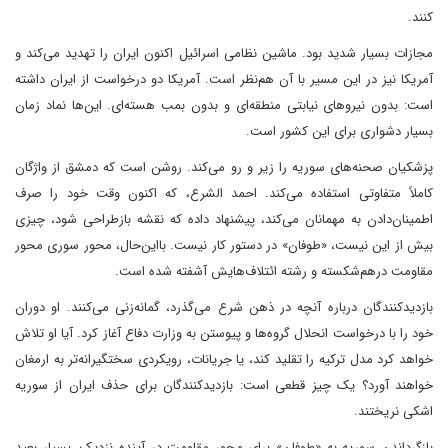
کنند.
مجازات بسیار شدید بود. ماشین نظامی اسرائیل اکنون ایران را تهدید می‌کند و
آمریکا نیز در این مسیر با آن هم‌نظر است. آمریکا دو درخواست از ایران داشته
است: بدون نیروهای نیابتی منطقه‌ای و بدون بمب هسته‌ای. این‌ها نماد زمان
بسیار دشواری برای این کشور است.
پزشکیان صحنه‌های سوریه را زیر و رو می‌کند. روشن است که دمشق از واژگان
کاملاً متفاوتی استفاده می‌کند. احمد الشرع، که اکنون وقت خود را صرف
اطمینان‌دادن به مهمانان می‌کند، پیشنهاد داده که نقشه بازطراحی شود، چیزی
بیش از این نیست، «طوفان» در دستور کار نیست. بااین‌حال، محور سوری محور
مقاومت درهم‌شکسته و رشته ائتلاف‌هایش آشفته شده است.
بازدیدکنندگان درباره آنچه در ذهن شرع می‌گذرد، گمانه‌زنی می‌کنند. او دوران
خود را با درخواست انحلال گروه‌ها و پیوستن به وزارت دفاع آغاز کرد. آیا او تلاش
خواهد کرد مدل ترکیه را تقلید کند، یا جریانات، رویکردی سختگیرانه‌تر به ارمغان
خواهند آورد؟ یک چیز قطعی است: بازدیدکنندگان برای حذف ایران از سوریه
اشکی نریختند.
بازگرداندن سوریه به «طوفان» برای محور مقاومت در آینده نزدیک، بسیار بعید