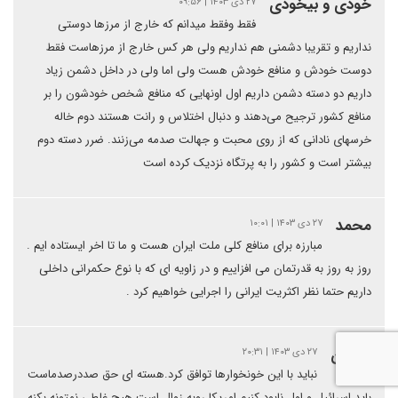
خودی و بیخودی
۲۷ دی ۱۴۰۳ | ۰۹:۵۶
فقط وفقط میدانم که خارج از مرزها دوستی
نداریم و تقریبا دشمنی هم نداریم ولی هر کس خارج از مرزهاست فقط
دوست خودش و منافع خودش هست ولی اما ولی در داخل دشمن زیاد
داریم دو دسته دشمن داریم اول اونهایی که منافع شخص خودشون را بر
منافع کشور ترجیح می‌دهند و دنبال اختلاس و رانت هستند دوم خاله
خرسهای نادانی که از روی محبت و جهالت صدمه می‌زنند. ضرر دسته دوم
بیشتر است و کشور را به پرتگاه نزدیک کرده است
محمد
۲۷ دی ۱۴۰۳ | ۱۰:۰۱
مبارزه برای منافع کلی ملت ایران هست و ما تا اخر ایستاده ایم .
روز به روز به قدرتمان می افزاییم و در زاویه ای که با نوع حکمرانی داخلی
داریم حتما نظر اکثریت ایرانی را اجرایی خواهیم کرد .
سلطان
۲۷ دی ۱۴۰۳ | ۲۰:۳۱
نباید با این خونخوارها توافق کرد.هسته ای حق صددرصدماست
باید اسرائیل و اول نابود کنیم امریکا روبه زوال است هیچ غلطی نمتونه بکنه