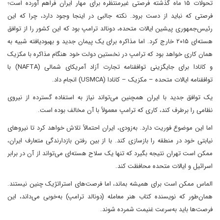
تحولات ۱۵ ماه گذشته فرصتی غیرمنتظره برای مهار ایران فراهم آورده است؛
فرصتی که نباید از دست برود. نکته جالبی در اینجا وجود دارد، چرا که این
رئیس‌جمهوری پیشین ایالات متحده، دونالد ترامپ بود که این کشور را از توافق
هسته‌ای ۲۰۱۵ خارج کرد. اما مذاکره برای یک پیمان جدید و بهبودیافته شبیه به
همان کاری خواهد بود که ترامپ در نخستین دولت خود هنگام مذاکره با مکزیک
و کانادا برای جایگزینی توافقنامه تجارت آزاد آمریکای شمالی (NAFTA) با
توافقنامه ایالات متحده – مکزیک – کانادا (USMCA) انجام داد.
یک توافق جدید با ایران همچنین می‌تواند نیاز به استفاده گسترده از نیروی
نظامی را برطرف کند، کاری که ترامپ معمولاً با آن مخالف بوده است.
اما این موضوع فوریت دارد. به‌زودی، ایران احتمالاً تلاش خواهد کرد تا نیروهای
نیابتی خود در منطقه را بازسازی کند. با از بین رفتن بازدارندگی متعارف ایران،
ممکن است تهران نتیجه بگیرد که تنها یک سلاح هسته‌ای می‌تواند از آن در برابر
اسرائیل و ایالات متحده محافظت کند.
الماس ممکن است برای همیشه بماند، اما فرصت‌های استراتژیک چنین نیستند.
همان‌طور که نویسنده کتاب هنر معامله (دونالد ترامپ) به‌خوبی می‌داند، این
فرصت‌ها باید به‌سرعت غنیمت شمرده شوند.