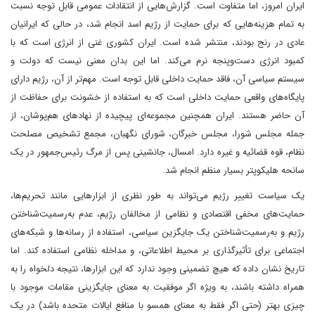
ایران امروز، اما متفاوت است. گزارش‌هایی از انتقادات عمومی قابل توجه نسبت
به تمام هزینه‌هایی که برای حمایت از رژیم اسد انجام شد، در حالی که ایرانیان
عادی در رنج بودند، منتشر شده است. ایران کشوری غنی از انرژی است که با
کمبود انرژی دست‌وپنجه نرم می‌کند. اما این بدان معنی نیست که دولت و
سیستم سیاسی آن، فاقد حمایت داخلی قابل توجه است. مهم‌تر از آن، رژیم دارای
پایگاه‌های واقعی حمایت داخلی است که به استفاده از خشونت برای حفاظت از
آن حاضر هستند. ایران همچنین مجموعه‌ای پیچیده از نهادهای هم‌پوشان، از
جمله مجلس شورا، مجلس خبرگان، شورای نگهبان، مجمع تشخیص مصلحت
نظام، قوه قضائیه و غیره دارد. امسال، جانشینی پس از مرگ رئیس‌جمهور در یک
سانحه هلیکوپتر بسیار منظم انجام شد.
یک سیاست تغییر رژیم می‌تواند به طور نظری از ابزارهایی مانند تحریم‌ها،
حمایت‌های مخفی اقتصادی و نظامی از مخالفان رژیم، عدم به‌رسمیت‌شناختن
رژیم و به‌رسمیت‌شناختن یک جایگزین سیاسی، استفاده از رسانه‌ها و شبکه‌های
اجتماعی برای تأثیرگذاری بر محیط اطلاعاتی، و مداخله نظامی استفاده کند. اما
تاریخ نشان داده که هیچ تضمینی وجود ندارد که این ابزارها، نتیجه دلخواه را به
همراه داشته باشند، به ویژه اگر موفقیت به معنای جایگزینی مقامات موجود با
چیزی بهتر (حتی اگر فقط به معنای همسو با منافع ایالات متحده باشد) در یک