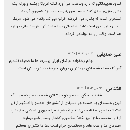
کندوباهمپیمانانی که دارد وبدست می آورد کلک امریکا رابکنند واورابه یک
کشور منزوی مبدل کنند سقوط سوریه وحمله به غزه همچون آب ته
استخری است که یکباره می خروشد خراب می کند وتمام می شود امریکا
درحال جان دادن است نباید به اوجانی دوباره اهدا کرد هرچند جانی دوباره
هم قدرت واقتدار را به اوبازنمی گرداند.
علی صدیقی
۲۶ دی ۱۴۰۳ | ۱۳:۴۷
جانم وخانواده ام فدای ایران بیشرف ها ما ضعیف نشدیم
آمریکا ضعیف شده الان در بدترین دوران عمر جنایت کارانه اش است
ناشناس
۲۶ دی ۱۴۰۳ | ۱۴:۴۴
شنیدید میگن یه بام و دو هوا؟ الان شده یه بام و ده هوا. اگه
انرژی هسته ای بد هست چرا بسیاری از کشورهای همسو با استکبار از آن
استفاده یا سوء استفاده می‌کنند و اگه خوبه چرا جمهوری اسلامی حق ندارد
از آن استفاده صلح آمیز بکند؟ سلاحهای کشتار جمعی طبق فرمایش
رهبرمان مد و سایر علما و مجتهدین حرام است.بعد ما‌ کشوری هستیم‌