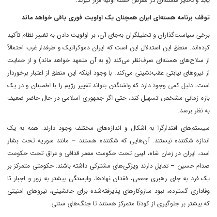
یابد و ذخایر هسته‌ای در معرض حمله اولیه قرار گیرند.
توقف برنامه هسته‌ای ایران همچنان یک اولویت فوری باقی خواهد ماند
برخی سیاست‌گذاران و تحلیلگران به‌جای آن، بر اولویت دادن به تغییر نظام تأکید
کرده‌اند. منطق این استدلال این است که ایران دموکراتیک و طرفدار غرب احتمالاً
از سلاح‌های هسته‌ای صرف‌نظر می‌کند (و به آن متعهد خواهد ماند) و از حمایت
از نیروهای نیابتی عقب‌نشینی می‌کند. با وجود اینکه این منطق از اعتبار برخوردار
است، دلیل کمی وجود دارد که واشنگتن بتواند تغییر رژیم را با اطمینان و در یک
بازه زمانی مشخص تسهیل کند، حتی اگر جمهوری اسلامی در حال حاضر ضعیف
به نظر برسد.
سیستم‌های اقتدارگرا به اشکال و اندازه‌های مختلف وجود دارند. همه به یک
اندازه شکننده نیستند. آن‌هایی که شکننده هستند – مانند سوریه تحت بشار
اسد، ایران در زمان شاه، لیبی تحت حکومت معمر قذافی و عراق تحت حکومت
صدام حسین – تمایل دارند ویژگی‌های مشترکی داشته باشند: حکومتی متمرکز بر
یک فرد به جای رهبری جمعی، فقدان نهادها، وابستگی بیشتر به زور و اجبار تا
وفاداری گسترده، نبود سازوکار‌های پذیرفته‌شده برای جانشینی، نیروهای امنیتی
که بیشتر بر جلوگیری از کودتا متمرکز هستند تا جنگ‌های سنتی.