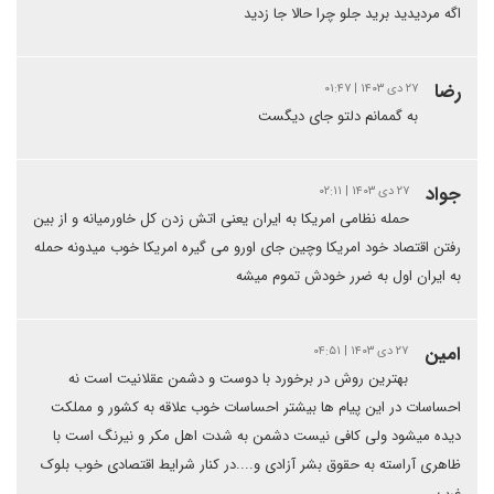
اگه مردیدید برید جلو چرا حالا جا زدید
رضا
۲۷ دی ۱۴۰۳ | ۰۱:۴۷
به گممانم دلتو جای دیگست
جواد
۲۷ دی ۱۴۰۳ | ۰۲:۱۱
حمله نظامی امریکا به ایران یعنی اتش زدن کل خاورمیانه و از بین
رفتن اقتصاد خود امریکا وچین جای اورو می گیره امریکا خوب میدونه حمله
به ایران اول به ضرر خودش تموم میشه
امین
۲۷ دی ۱۴۰۳ | ۰۴:۵۱
بهترین روش در برخورد با دوست و دشمن عقلانیت است نه
احساسات در این پیام ها بیشتر احساسات خوب علاقه به کشور و مملکت
دیده میشود ولی کافی نیست دشمن به شدت اهل مکر و نیرنگ است با
ظاهری آراسته به حقوق بشر آزادی و....در کنار شرایط اقتصادی خوب بلوک
غرب