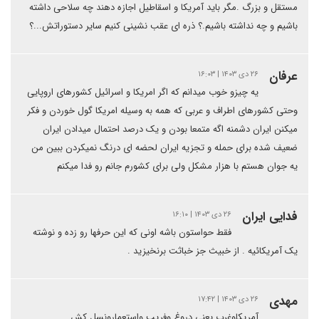
مستقل و بزرگ .مگر باید آمریکا و اسقاطیل اجازه دهند چه سلاحی داشته
باشیم و چه نداشته باشیم.؟ ذره ای عقب نشینی کنیم سایر دستوراتش...؟
عرفان
۲۶ دی ۱۴۰۳ | ۱۶:۰۳
یه چیزو خوب میدانم که اگر امریکا و اسرائیل کشورهای اروپایی
وحتی کشورهای اطراف و عربی که همه به وسیله امریکا گول خوردن و فکر
میکنن ایران دشمنه اگه متمعا بودن و یک درصد احتمال میدادن ایران
ضعیف شده برای حمله و تجزیه ایران لحضه ای درنگ نمیکردن ببین من
یه جوان هستم با هزار مشکل ولی برای کشورم جانم رو فدا میکنم
فدایی ایران
۲۶ دی ۱۴۰۳ | ۱۶:۱۰
فقط حواستون باشه اونی که این حرفها رو زده و نوشته
یک آمریکائیه . از خبیث جز خباثت برنخیزید .
مهدی
۲۶ دی ۱۴۰۳ | ۱۷:۴۲
آمریکاوغرب یعنی دروغ وفریب واستعمارونسل کش