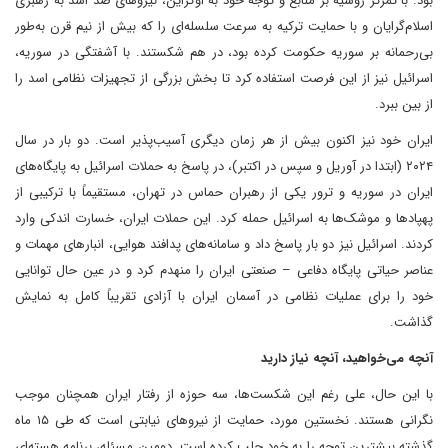
بود. با تمرکز روسیه بر منابع و توجه خود به اوکراین، نیروهای ضد اسد به رهبری
اسلام‌گرایان و با حمایت ترکیه به سرعت سلسله‌ای را که بیش از نیم قرن به‌طور
بی‌رحمانه بر سوریه حکومت کرده بود، در هم شکستند. با آشفتگی در سوریه،
اسرائیل نیز از این فرصت استفاده کرد تا بخش بزرگی از تجهیزات نظامی اسد را
از بین ببرد.
ایران خود نیز اکنون بیش از هر زمان دیگری آسیب‌پذیر است. دو بار در سال
۲۰۲۴ (ابتدا در آوریل و سپس در اکتبر)، در پاسخ به حملات اسرائیل به پایگاه‌های
ایران در سوریه و ترور یکی از رهبران حماس در تهران، مستقیماً با ترکیبی از
پهپادها و موشک‌ها به اسرائیل حمله کرد. این حملات ایران، خسارت اندکی وارد
کردند. اسرائیل نیز دو بار پاسخ داد و سامانه‌های پدافند هوایی، انبارهای مهمات و
عناصر حیاتی پایگاه دفاعی – صنعتی ایران را منهدم کرد و در عین حال توانایی
خود را برای عملیات نظامی در آسمان ایران با آزادی تقریباً کامل به نمایش
گذاشت.
آنچه می‌خواهید، آنچه نیاز دارید
با این حال، علی رغم این شکست‌ها، سه حوزه از رفتار ایران همچنان موجب
نگرانی هستند. نخستین مورد، حمایت از نیروهای نیابتی است که طی ۱۵ ماه
گذشته بیشترین توجه را به خود جلب کرده است. دومین مسئله، برنامه هسته‌ای