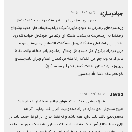
جهادومبارزه
۲۶ دی ۱۴۰۳ | ۱۰:۱۵
جمهوری اسلامی ایران قدرتمندباتوکل برخداوندمتعال
ورهنمودهای رهبرفرزانه خودوتدابیرتاکتیک وراهبردفرماندهان نخبه وشجاع
وجانفدا نه ازپیشرفت درصنعت هسته ای ونظامی خودغافل خواهدشدووبا
تلاش بی وقفه قوای سه گانه برحل مشکلات اقتصادی ومعیشتی مردم
عزیزخودراه پرفروغ حق علیه باطل ودفاع ازمظلوم رادر منطقه واقصا نقاط
عالم ادامه وپر چم این انقلاب رابا غلبه بردشمنان اسلام وقران باسربلنیدی
وپیروزی به دستان عدالت گستر قائم آل محمد(عج)
خواهدرساند.انشاءالله.یاحسین
Javad
۲۶ دی ۱۴۰۳ | ۱۱:۰۵
هیچ توافقی نباید تحت عنوان توافق هسته ای انجام شود.
هیچ مسئولی حق ندارد در راه محدودیت ایران گام بردارد. اگر هم
محدودیتی باشد باید برای همه باشد و نه فقط ایران. در توافق جدید باید در
ازای حفظ منافع آمریکا در منطقه، امتیازات بسیاری به دست بیاوریم.. ما به
تسلیحات پیشرفته، تجارت و روابط اقتصادی و تکنولوژی و... نیاز داریم.