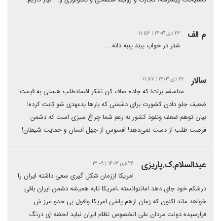
م الف
۲۶ دی ۱۴۰۳ | ۱۱:۵۶
شتر در خواب بیند پنبه دانه....
سالار
۲۶ دی ۱۴۰۳ | ۱۱:۵۷
متاسفم برات! که جاده صاف کن تفکر افسادطلب هستی به قیمت
ضعیف جلو دادن کشورت برای دشمنی که بارها بدعهدی شو ثابت کرده!
بیان توهم ضعف ونفوذ کشور به زعم شما چراغ سبزی است که دشمن
فرصت طلب از دست نمی‌دهد! افسوس از جهل انسان و حمایت شیطان!
عبدالسلام.ک.پاریزی
۲۶ دی ۱۴۰۳ | ۱۳:۰۹
امریکا اززمان شکل گیری سعی داشته ایران را
درشکم خود جای دهد امانتوانسته ،امریکا تابه همیشه دشمن ایران باقی
خواهد ماند اکنون که زمان ازهم پاشی امریکا وافول بی حدو مرز ش
فرارسیده دولت مردان علی الخصوص نظام ایران نباید لحظه ای درنگ