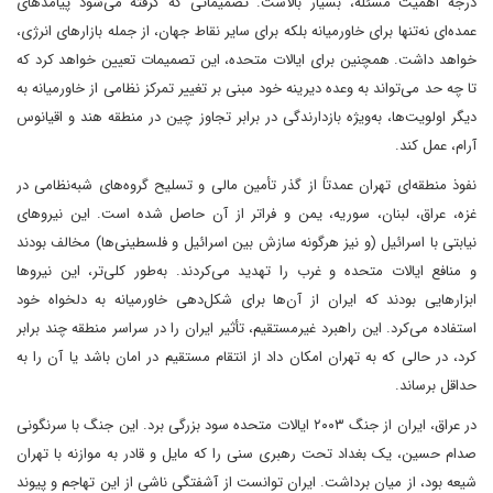
درجه اهمیت مسئله، بسیار بالاست. تصمیماتی که گرفته می‌شود پیامدهای
عمده‌ای نه‌تنها برای خاورمیانه بلکه برای سایر نقاط جهان، از جمله بازارهای انرژی،
خواهد داشت. همچنین برای ایالات متحده، این تصمیمات تعیین خواهد کرد که
تا چه حد می‌تواند به وعده دیرینه خود مبنی بر تغییر تمرکز نظامی از خاورمیانه به
دیگر اولویت‌ها، به‌ویژه بازدارندگی در برابر تجاوز چین در منطقه هند و اقیانوس
آرام، عمل کند.
نفوذ منطقه‌ای تهران عمدتاً از گذر تأمین مالی و تسلیح گروه‌های شبه‌نظامی در
غزه، عراق، لبنان، سوریه، یمن و فراتر از آن حاصل شده است. این نیروهای
نیابتی با اسرائیل (و نیز هرگونه سازش بین اسرائیل و فلسطینی‌ها) مخالف بودند
و منافع ایالات متحده و غرب را تهدید می‌کردند. به‌طور کلی‌تر، این نیروها
ابزارهایی بودند که ایران از آن‌ها برای شکل‌دهی خاورمیانه به دلخواه خود
استفاده می‌کرد. این راهبرد غیرمستقیم، تأثیر ایران را در سراسر منطقه چند برابر
کرد، در حالی که به تهران امکان داد از انتقام مستقیم در امان باشد یا آن را به
حداقل برساند.
در عراق، ایران از جنگ ۲۰۰۳ ایالات متحده سود بزرگی برد. این جنگ با سرنگونی
صدام حسین، یک بغداد تحت رهبری سنی را که مایل و قادر به موازنه با تهران
شیعه بود، از میان برداشت. ایران توانست از آشفتگی ناشی از این تهاجم و پیوند