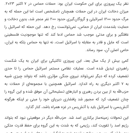
نظر یک پیروزی برای این حکومت ایران بود: حملات حماس در ۷ اکتبر ۲۰۲۳.
میزان دخالت ایران در این حملات همچنان نامشخص است اما این حمله که به
مرگ حدود ۱۲۰۰ اسرائیلی و گروگان‌گیری حدود ۲۰۰ نفر منجر شد، بدون دخالت و
حمایت بلندمدت ایران از حماس، نمی‌توانست رخ دهد. این حمله که اسرائیل را
غافلگیر و برای مدتی موجب شد حماس ادعا کند که تنها موجودیت فلسطینی
است که مایل و قادر به مقابله با اسرائیل است، نه تنها به حماس بلکه به ایران،
حامی اصلی آن، سود رساند.
کمی بیش از یک سال بعد، این پیروزی تاکتیکی برای ایران به یک شکست
راهبردی تبدیل شده است. عملیات نظامی مستمر اسرائیل حماس را تا حدی
تضعیف کرده که دیگر نمی‌تواند نیروی جنگی مؤثری باشد که بتواند چیزی شبیه
به ۷ اکتبر دیگری به راه اندازد. اسرائیل همچنین با مجموعه‌ای از حملات به
حزب‌الله به از بین بردن رهبری و انبارهای تسلیحاتی آن موفق شده و این گروه را
چنان تضعیف کرد که مجبور شد پافشاری دیرپای خود را مبنی بر اینکه هرگونه
آتش‌بسی با اسرائیل باید با آتش‌بس در غزه همراه باشد، کنار گذارد.
این تحولات زمینه‌ساز برکناری اسد شد. حزب‌الله دیگر در موقعیتی نبود که بتواند
رژیم اسد را تقویت کند، رژیمی که به شدت به این گروه برای حفظ قدرت متکی