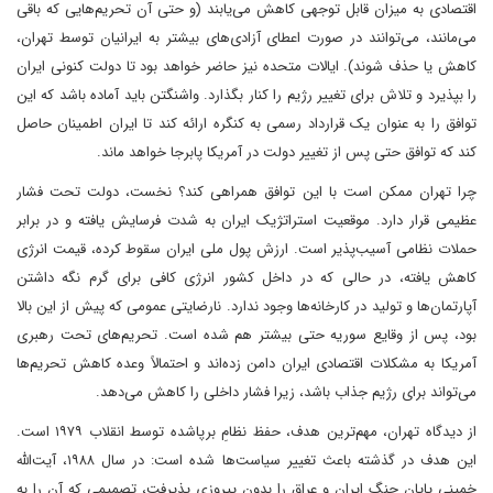
اقتصادی به میزان قابل توجهی کاهش می‌یابند (و حتی آن تحریم‌هایی که باقی
می‌مانند، می‌توانند در صورت اعطای آزادی‌های بیشتر به ایرانیان توسط تهران،
کاهش یا حذف شوند). ایالات متحده نیز حاضر خواهد بود تا دولت کنونی ایران
را بپذیرد و تلاش برای تغییر رژیم را کنار بگذارد. واشنگتن باید آماده باشد که این
توافق را به عنوان یک قرارداد رسمی به کنگره ارائه کند تا ایران اطمینان حاصل
کند که توافق حتی پس از تغییر دولت در آمریکا پابرجا خواهد ماند.
چرا تهران ممکن است با این توافق همراهی کند؟ نخست، دولت تحت فشار
عظیمی قرار دارد. موقعیت استراتژیک ایران به شدت فرسایش یافته و در برابر
حملات نظامی آسیب‌پذیر است. ارزش پول ملی ایران سقوط کرده، قیمت انرژی
کاهش یافته، در حالی که در داخل کشور انرژی کافی برای گرم نگه داشتن
آپارتمان‌ها و تولید در کارخانه‌ها وجود ندارد. نارضایتی عمومی که پیش از این بالا
بود، پس از وقایع سوریه حتی بیشتر هم شده است. تحریم‌های تحت رهبری
آمریکا به مشکلات اقتصادی ایران دامن زده‌اند و احتمالاً وعده کاهش تحریم‌ها
می‌تواند برای رژیم جذاب باشد، زیرا فشار داخلی را کاهش می‌دهد.
از دیدگاه تهران، مهم‌ترین هدف، حفظ نظامِ برپاشده توسط انقلاب ۱۹۷۹ است.
این هدف در گذشته باعث تغییر سیاست‌ها شده است: در سال ۱۹۸۸، آیت‌الله
خمینی پایان جنگ ایران و عراق را بدون پیروزی پذیرفت، تصمیمی که آن را به