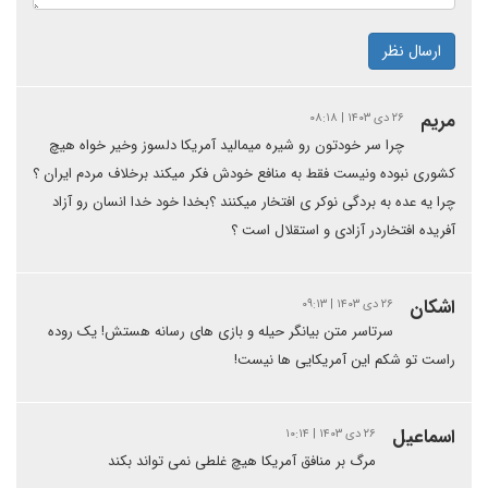
ارسال نظر
مریم
۲۶ دی ۱۴۰۳ | ۰۸:۱۸
چرا سر خودتون رو شیره میمالید آمریکا دلسوز وخیر خواه هیچ
کشوری نبوده ونیست فقط به منافع خودش فکر میکند برخلاف مردم ایران ؟
چرا یه عده به بردگی نوکر ی افتخار میکنند ؟بخدا خود خدا انسان رو آزاد
آفریده افتخاردر آزادی و استقلال است ؟
اشکان
۲۶ دی ۱۴۰۳ | ۰۹:۱۳
سرتاسر متن بیانگر حیله و بازی های رسانه هستش! یک روده
راست تو شکم این آمریکایی ها نیست!
اسماعیل
۲۶ دی ۱۴۰۳ | ۱۰:۱۴
مرگ بر منافق آمریکا هیچ غلطی نمی تواند بکند