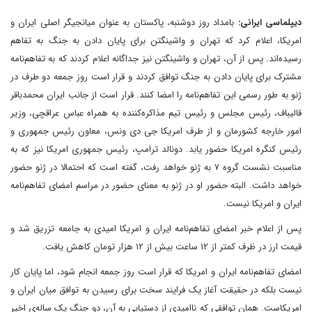
دیپلماسی ایرانی:
بامداد روز دوشنبه، پاکستان به عنوان میانجیگر اصلی ایران و
امریکا، اعلام کرد که تهران و واشینگتن برای پایان دادن به جنگ به تفاهم
رسیده‌اند. پس از آن، تهران و واشینگتن نیز جداگانه اعلام کردند که به تفاهم‌نامه
مشترک برای پایان دادن به جنگ توافق کردند و قرار است روز جمعه دو طرف در
ژنو به طور رسمی این تفاهم‌نامه را امضا کنند. قرار است از جانب ایران محمدباقر
قالیباف، رئیس مجلس و رئیس تیم مذاکره‌کننده به همراه عباس عراقچی، وزیر
امور خارجه کشورمان و از طرف امریکا جی دی ونس، معاون رئیس جمهوری و
رئیس کنگره امریکا حضور یابد. دونالد ترامپ، رئیس جمهوری امریکا نیز که به
مناسبت نشست گروه ۷ به ژنو خواهد رفت، گفته است که احتمالا در ژنو حضور
خواهد داشت. البته حضور او در ژنو به معنای حضور در مراسم امضای تفاهم‌نامه
ایران و امریکا نیست.
پس از اعلام خبر امضای تفاهم‌نامه ایران و امریکا امیدی به جامعه تزریق شد و
قیمت ارز در ظرف کمتر از ۱۲ ساعت بیش از ۱۲ هزار تومان کاهش یافت.
امضای تفاهم‌نامه ایران و امریکا که قرار است روز جمعه انجام شود، اما پایان کار
نیست بلکه در حقیقت آغاز یک فرایند سخت برای رسیدن به توافق میان ایران و
امریکاست. همان توافقی که ناامیدی از دستیابی به آن، دو جنگ یک ساله‌ی اخیر