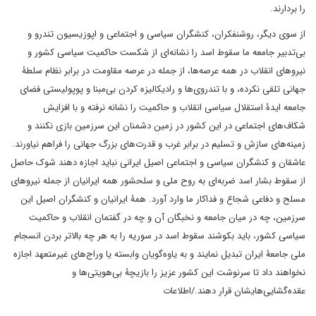
را بردارند.
از سوی دیگر، روشنفکران، کنشگران سیاسی و اجتماعی و اپوزیسیون تندرو و
بی‌تدبیر جامعه ما سقوط اسد را نشانه‌ای از شکست حاکمیت سیاسی کشور و
نیروهای انقلاب در همه عرصه‌ها، از جمله در عرصه مقاومت در برابر نظام سلطۀ
جهانی تلقی نکرده، و با تندروی‌ها و رادیکالیزه کردن بی‌مبنا و پوپولیستی فضای
جامعه ایدۀ استقلال سیاسی انقلاب و حاکمیت را نشانه نرفته و با افزایش
شکاف‌های اجتماعی در این کشور در زمین دشمنان این سرزمین بازی نکنند و
زمینه‌های سازش و تسلیم در برابر غرب و قدرت‌های بزرگ جهانی را فراهم نیاورند.
عاشقان و کنشگران سیاسی و اجتماعی اصیل ایرانی نباید اجازه دهند شوک حاصل
از سقوط بشار اسد ضربه‌ای به روح ملی و سلحشور همه ایرانیان از جمله نیروهای
مسلح و دفاعی شجاع و فداکار ما وارد آورد. همۀ ایرانیان و کنشگران اصیل این
سرزمین، چه در میان جامعه و نخبگان آن و چه در گفتمان انقلاب و حاکمیت
سیاسی کشور، باید بکوشند سقوط اسد در سوریه را به هر چه بالاتر بردن انسجام
ملی جامعۀ ایران تبدیل نمایند و به یاوه‌گویان وابسته یا وراج‌های غیرمتعهد اجازه
نخواهند داد تا سرنوشت این کشور عزیز را بازیچۀ بی‌هویتی‌ها و
عقده‌گشایی‌هایشان قرار دهند./اطلاعات