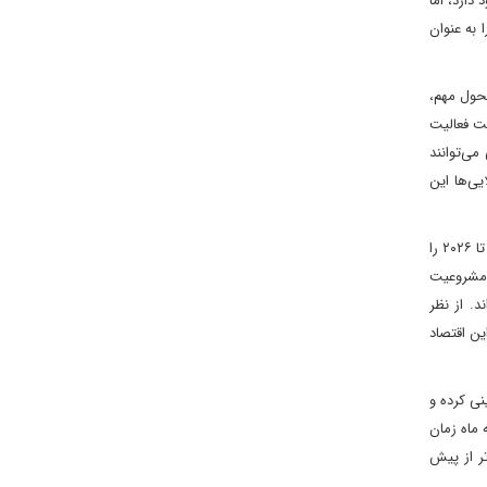
دارد، اما
به‌ عنوان
حول مهم،
ش نفت فعالیت
 صنعت نفت در سال ۱۹۷۶، شرکت‌های خارجی می‌توانند
یی‌ها این
دومین تغییر بزرگ در فوریه با تصویب قانون عفو برای هم‌زیستی دموکراتیک رخ داد. این قانون بسیاری از جرائم سیاسی دوران حاکمیت چاویسم از ۱۹۹۹ تا ۲۰۲۶ را
ل مشروعیت
د. از نظر
ین اقتصاد
نی کرده و
 ماه زمان
ر از پیش