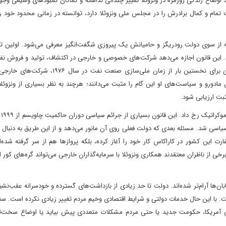
 اوضاع زندگی روزمره در ونزوئلا تغییر چندانی نداشته و کماکان کمبودهای وسیعی وجود 
مام و کمال برادرش را در مجلس ملی ونزوئلا دارد، توانسته در زمانی محدود خود را 
که از سوی دولت رودریگز و حامیانش یک پیروزی شگفت‌انگیز معرفی می‌شود. اولین ت
ربن‌ها بود که در ۲۹ ژانویه تصویب شد. این قانون اجازه می‌دهد شرکت‌های خصوصی و خارجی در اکتشاف، تولید و فرو
کنند. پیش از این، این صنعت کاملا در انحصار دولت بود و اکنون برای نخستین بار از زمان ملی‌سازی
مادورو و سیاست‌های او این گام را مثبت می‌دانند؛ هر‌چند به نظر بسیاری از ونزوئلا
بت ارزیابی شود.
 سیاسی شد. مسئله بعدی که دولت فعلی روی آن مانور می‌دهد و از این طریق به دنبا
رت این کشور در کاراکاس کار خود را آغاز کرده، بلکه پروازها هم از سر گرفته شده‌ان
ی از ناظران معتقدند همکاری ونزوئلا با سرمایه‌گذاران خارجی می‌تواند گره‌های کور ا
ن‌ها آرام‌تر شده‌اند. دولت تا حد زیادی از بازداشت‌های گسترده و خودسرانه عقب‌نشی
ت. با این حال خدمات دولتی و شرایط اقتصادی وخیم مردم تغییر زیادی نکرده است. سه
 آمریکا، حکومت جدید‌ یا حتی مردم مشکلات متعددی پیش بیاید یا اوضاع سخت‌ت