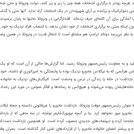
د هرچه زودتر با برگزاری انتخابات همه چیز را زیر و زبر کنند،‌ دولت ونزوئلا و حتی ش
ی دموکراتیک و برآمده بر آرای شهروندان در یک انتخابات آزاد‌ ندارد. آنها حتی با گذ
ادگی برای آن کلمه‌ای حرف نزده‌اند. اقتدارگرایی در ونزوئلا‌ نه‌تنها به پایان نرسیده،
 اینکه میلی به برگزاری انتخابات از خود نشان بدهد، با انتصاب افراد نزدیک به خود،
 به نظر می‌رسد دونالد ترامپ هم مشتاق است تا انتقال قدرت در ونزوئلا در همین و
ستم چاویسم بالید و به معاونت رئیس‌جمهور ونزوئلا رسید، اما گزارش‌ها حاکی از آن است که او ی
س هرکسی که به نیکلاس مادورو نزدیک بوده یا وابستگی به امپراتوری او داشته، خود 
، بازداشت در خانه یا زندگی در ترس و وحشت است. الیگارش‌های نزدیک به خانواده 
خانه‌هایشان ربوده می‌شوند و هیچ‌کس به رسانه‌ها و افکار عمومی در مورد این رخدا
 عنوان رئیس‌جمهور موقت ونزوئلا، بازداشت مادورو را غیرقانونی دانسته و حمله ایالات
و عبور نخواهد کرد. بنا‌ بر آنچه نیویورک‌تایمز نوشته، در سه ماهی که از بازدا
رماندهان نظامی را جابه‌جا کرده و دیپلمات‌های جدیدی منصوب کرده است. او همچنین بازداشت دست‌
رده و بیشتر اعضای خانواده‌ مادورو را از قراردادهای نفتی کنار گذاشته است. بحران وق