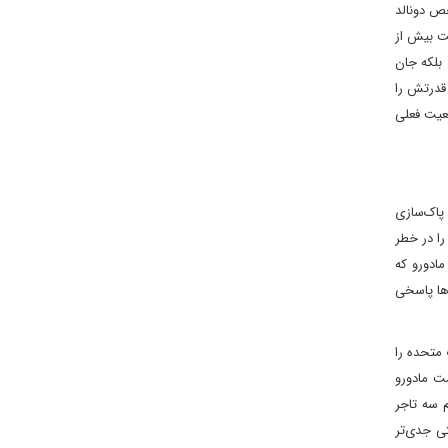
خص دونالد
شت بیش از
 بلکه جان
 قدرتش را
ضعیت فعلی
ک پاک‌سازی
را در خطر
مادورو که
دها پاسخی
 متحده را
شت مادورو
کم سه تاجر
تی جدی‌تر