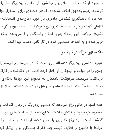
با وجود اینکه مخالفان مادورو و جانشین او، دلسی رودریگز، مایل‌ان
ترامپ، رئیس‌جمهور ایالات متحده، ظاهرا عجله‌ای برای استقرار دولت
سه ماه از دستگیری نیکلاس مادورو، در مورد زمان‌بندی انتخابات یا آم
تازه‌ای گرفته و در حال حذف نیروهای دموکراتیک است. رودریگز بدون
تثبیت می‌کند. این رخداد بدون اطلاع واشنگتن رخ نمی‌دهد؛ بلکه
فریز شده و به اهداف سیاسی خود در کاراکاس دست پیدا کند.
پاک‌سازی بزرگ در کاراکاس
هرچند دلسی رودریگز ۵۸‌ساله زنی است که در سی
جدی را در دولت و نزدیکان آن آغاز کرده است. در حقیقت در کاراکا
بازداشت می‌بیند. سرنوشت نزدیکان به مادورو این روزها برکناری
بخش عمده ثروت را تا سه ماه و نیم قبل در دست داشتند، حالا از 
نمی‌دهد.
همه اینها در حالی رخ می‌دهد که دلسی رودریگز در زمان انتخاب به‌
محکوم کرده بود و تلاش داشت نشان دهد از سیاست‌های دولت مادور
گذشته است، رودریگز ۱۷ وزیر را تغییر داده، ف
مرتبط با مادورو را نظارت کرده، چند نفر از بستگان او را برکنار ک