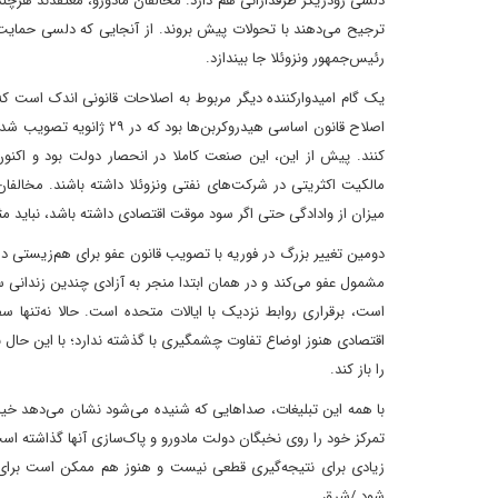
دلسی رودریگز طرفدارانی هم دارد. مخالفان مادورو، معتقدند‌ هرچند
ترجیح می‌دهند با تحولات پیش بروند. از آنجایی که دلسی حمایت ت
رئیس‌جمهور ونزوئلا جا بیندازد.
یک گام امیدوارکننده دیگر مربوط به اصلاحات قانونی اندک است 
اصلاح قانون اساسی هیدروک
مالکیت اکثریتی در شرکت‌های نفتی ونزوئلا داشته باشند. مخالفان 
میزان از وادادگی حتی اگر سود موقت اقتصادی داشته باشد، نباید مث
مشمول عفو می‌کند و در همان ابتدا منجر به آزادی چندین زندانی
است، برقراری روابط نزدیک با ایالات متحده است. حالا نه‌تنها سفا
اقتصادی هنوز اوضاع تفاوت چشمگیری با گذشته ندارد؛ با این حال برخ
را باز کند.
با همه این تبلیغات، صداهایی که شنیده می‌شود نشان می‌دهد خیابا
تمرکز خود را روی نخبگان دولت مادورو و پاک‌سازی آنها گذاشته اس
زیادی برای نتیجه‌گیری قطعی نیست و هنوز هم ممکن است برای
شود./شرق