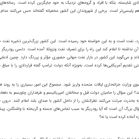
رادی شایسته، بلکه با افراد و گروه‌های نزدیک به خود جایگزین کرده است. رسانه‌های
 هم پلیسی‌تر است. برخی از شهروندان این کشور مخفیانه گفته‌اند‌ حس می‌کنند مدام
ر دارد، نفت است و به این خواسته خود رسیده است. این کشور بزرگ‌ترین ذخیره نفت ج
آن نداشته تا اعلام کند این راه را برای تصرف نفت ونزوئلا آمده است. دلسی رودریگز ت
لاند و می‌گوید این کشور در بازار نفت جهانی حضوری مؤثر و پررنگ دارد. چنین ادعای
 تقدیم آمریکایی‌ها کرده است، به‌ویژه آنکه دولت ترامپ گفته قراردادی را با مبلغ س
وزارت خزانه‌داری ایالات‌ متحده واریز شود. مجموع این امور بسیاری را به روند ف
 کند؟ این سؤال را حامیان دولت قبل و مخالفان امپریالیسم و طرفداران چاویسم به دفعات
ته به‌ندرت جرئت می‌کنند‌ نظراتشان را از داخل کشور با صدای بلند اعلام کنند. درون
سؤال بزرگ آن است که آیا رودریگز به سبب تماس‌های جسته و گریخته با واشنگتن، پی
ه آماده کرده است یا نه؟