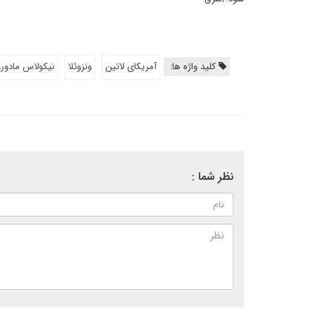
کلید واژه ها:
آمریکای لاتین
ونزوئلا
نیکولاس مادورو
نظر شما :