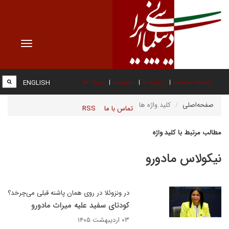
Toggle
vigation
صفحه نخست
درباره ما
عضویت
پیوند ها
ENGLISH
صفحه‌اصلی
کلید واژه ها
تماس با ما
RSS
مطالب مرتبط با کلید واژه
نیکولاس مادورو
در ونزوئلا در روی همان پاشنه قبلی می‌چرخد؟
کودتای سفید علیه میراث مادورو
۰۳ اردیبهشت ۱۴۰۵