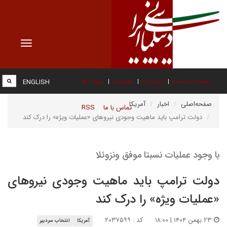
Toggle
vigation
صفحه نخست
درباره ما
عضویت
پیوند ها
ENGLISH
صفحه‌اصلی
اخبار
آمریکا
تماس با ما
RSS
دولت ترامپ باید ماهیت وجودی نیروهای «عملیات ویژه» را درک کند
با وجود عملیات نسبتا موفق ونزوئلا
دولت ترامپ باید ماهیت وجودی نیروهای
«عملیات ویژه» را درک کند
۲۳ بهمن ۱۴۰۴ | ۱۸:۰۰
کد : ۲۰۳۷۵۹۹
آمریکا
انتخاب سردبیر