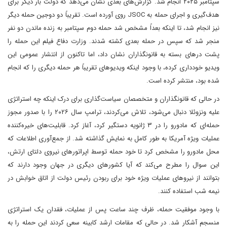
سپتامبر ۲۰۲۵ انجام شد. گزارش‌های بعدی نشان می‌دهد که دولت بار دیگر برای
هدف‌گیری و اجرای حمله به JSOC روی آورده است. تقریباً دو دوجین حمله دیگر
نیز انجام شد، تا اینکه بعداً مشخص شد حمله دوم سپتامبر به زنده ماندن دو نفر
منجر شد که سپس در حمله بعدی کشته شدند. وزارت دفاع فیلم این حمله را
پشت درهای بسته به قانونگذاران نشان داد، اما تاکنون از انتشار عمومی این
ویدیو خودداری کرده، با وجود اینکه ویدیوهای تقریباً هر حمله دیگری را که انجام
شده بود، منتشر کرده است.
در حالی که قانونگذاران و متخصصان سیاست‌گذاری برای درک اینکه چه استراتژی
علیه ونزوئلا دنبال می‌شود، تلاش می‌کردند، ترامپ سال ۲۰۲۶ را با صدور مجوز
حمله‌ای که مادورو را در ۳ ژانویه دستگیر کرد، آغاز کرد. قابلیت‌های خیره‌کننده
عملیات ویژه آمریکا به طور کامل به نمایش گذاشته شد. از جمع‌آوری اطلاعات که
محل مادورو را مشخص کرد تا خود حمله توسط اپراتورهای نیروی دلتای ارتش،
این سوال را مطرح می‌کند که آیا کشورهای دیگری در جهان وجود دارند که
بتوانند از نیروهای عملیات ویژه خود برای ربودن رئیس دولت از اتاق خوابش در
نیمه شب استفاده کنند.
با وجود موفقیت حمله، ظرف چند ساعت پس از عملیات، فقدان یک استراتژی
منسجم آشکار شد. در حالی که مقامات ارشد کابینه سعی کردند این حمله را به