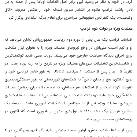
کرد. در آنچه به نظر می‌رسید کپی برابر اصل اقدامات اوباما پس از حمله به بن
لادن باشد، ترامپ علاوه بر انتشار سریع نسخه خود از عکس معروف «اتاق
وضعیت»، یک کنفرانس مطبوعاتی سراسری برای اعلام مرگ البغدادی برگزار کرد.
عملیات ویژه در دولت دوم ترامپ
اقدامات ترامپ یک سال پس از دوره دوم ریاست جمهوری‌اش نشان می‌دهد که
او و تیم امنیت ملی‌اش در واقع نیروهای عملیات ویژه را به عنوان ابزار منتخب
برای اجرای دیدگاه سیاست خارجی خود می‌بینند. دولت فعلی شاید توانمندترین
و شایسته‌ترین تشکیلات نیروهای عملیات ویژه در تاریخ را به ارث برده است. در
تقریباً ۲۵ سال پس از حملات ۱۱ سپتامبر، JSOC به طور خاص توانایی خود را
برای "یافتن، رفع و پایان دادن" به شبکه‌های تروریستی به طور خستگی‌ناپذیری
تقویت کرده است و از اطلاعات هر حمله‌ای که انجام داده برای پیشبرد عملیات
هدف‌گیری خود علیه تهدیدات امنیت ملی استفاده می‌کند. مقایسه قابلیت‌های
نیروهای عملیات ویژه قبل از ۱۱ سپتامبر با تشکیلات امروزی مانند مقایسه یک
ماشین فرمول یک دهه ۱۹۸۰ با غول‌های مدرن و فناوری است که اکنون در
پیست‌های مسابقه می‌چرخند.
پس از ماه‌ها تشدید تنش، اولین حمله جنبشی علیه یک قایق ونزوئلایی در ۲