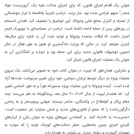
عنوان یک اقدام اجرای قانون، که برای اجرای عدالت علیه یک "تروریست مواد
مخدر" متهم طراحی شده بود، جار بزنند، ترامپ تقریباً بلافاصله با ابراز خوشحالی
از تصرف و کنترل منابع نفتی ونزوئلا، این توضیح را تضعیف کرد. فقدان انسجام
در روزهای پس از حمله ادامه داشته است. ترامپ در مصاحبه‌ای با نیویورک تایمز
اصرار داشت که ایالات متحده ونزوئلا و تولید نفت آن را، شاید برای سال‌ها،
کنترل خواهد کرد، در حالی که وزارت دادگستری او هنوز به طور فعال در حال
تدوین توجیهات قانونی جدید برای این حمله بود و دوباره بر نامگذاری آن به
عنوان یک عملیات اجرای قانون تمرکز کرد.
و بنابراین، همان‌طور که لیبرت در عنوان کتاب خود به تصویر می‌کشد، یک نیروی
عملیات ویژه بار دیگر توسط اربابان سیاسی خود برای تغییر سرنوشت ملت‌ها آزاد
شده است. آینده ونزوئلا با این عملیات ویژه جسورانه فوراً و به طور اساسی تغییر
کرد. اما هشدار لیبرت از سال ۲۰۰۶، ۲۰ سال بعد، پیشگویانه به نظر می‌رسد: چند
مقام پرکار و کم‌اطلاع در واشنگتن، حاضر نیستند جهانی پیچیده‌تر و به راحتی
دگرگون‌نشده را که مملو از فناوری‌های جدید و شش میلیارد نفر جمعیت است،
«مدیریت» یا «اداره» کنند. و گنجاندن نیروهای ویژه به عنوان یکی از ابزارهای
کلیدی اجرای چنین جاه‌طلبی، خطر دخالت‌های کوچک اولیه را که دوباره به
تعهدات گسترده و دشوار تبدیل می‌شوند، به همراه دارد.