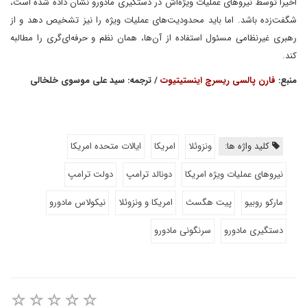
اخیراً توسط نیروهای عملیات ویژه‌اش در دستگیری مادورو نشان داده شده است،
شگفت‌زده باشد. اما باید محدودیت‌های عملیات ویژه را نیز تشخیص دهد و از
رهبری غیرنظامی مسئول استفاده از آن‌ها، همان نظم و حرفه‌ای‌گری را مطالبه
کند.
منبع:
فارن پالسی ریسرچ اینستیتیوت
/ ترجمه: سید علی موسوی خلخالی
کلید واژه ها:
ونزوئلا
امریکا
ایالات متحده امریکا
نیروهای عملیات ویژه امریکا
دونالد ترامپ
دولت ترامپ
مارکو روبیو
پیت هگسث
امریکا و ونزوئلا
نیکولاس مادورو
دستگیری مادورو
سرنگونی مادورو