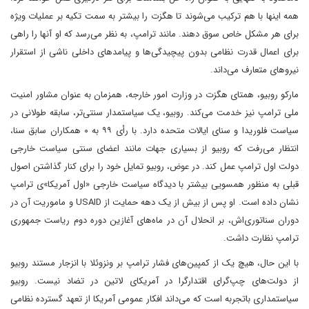
همه اینها با هم ترکیب می‌شوند تا هگزت را بیشتر به سمت تکیه بر عملیات ویژه
برای هر مشکل خاص سوق دهند. مانند ترامپ، به نظر می‌رسد که او آنها را راهی
برای اعمال قدرت نظامی بدون پیچیدگی‌ها و پیامدهای داخلی ناشی از استقرار
نیروهای متعارف می‌داند.
مارکو روبیو، همتای هگزت در وزارت امور خارجه، همزمان به عنوان مشاور امنیت
ملی ترامپ نیز خدمت می‌کند. روبیو، یک سیاستمدار سنتی‌تر، سابقه طولانی در
سیاست فلوریدا و سنای ایالات متحده دارد. با رأی ۹۹ به ۰ همکاران سابق سنا،
انتظار می‌رفت که روبیو از بسیاری جهات مانند اعضای سنتی سیاست خارجی
دولت اول ترامپ عمل کند. در عوض، روبیو تمایل خود را برای کنار گذاشتن اصول
قبلی به منظور همسویی بیشتر با دیدگاه سیاست خارجی «اول آمریکا»ی ترامپ
نشان داده است. او پس از بیش از یک دهه حمایت از USAID و ماموریت آن در
دوران سناتوری‌اش، بر انحلال آن در ماه‌های آغازین دوره دوم ریاست جمهوری
ترامپ نظارت داشت.
با این حال، هیچ یک از کمپین‌های فشار ترامپ بر ونزوئلا با انزجار مستند روبیو
از دولت‌های چپ‌گرای اقتدارگرا در آمریکای لاتین در تضاد نیست. روبیو
سیاستمداری باتجربه است که می‌داند افکار عمومی آمریکا از تعهد گسترده نظامی