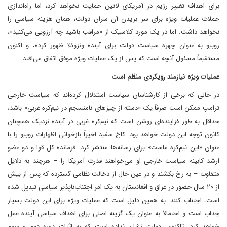
برای اهداف تغییر رژیم در آمریکای لاتین حمایت نخواهد کرد، اما راه‌اندازی
حملات عملیات ویژه برای سر بریدن آن سران دولت، همان هزینه سیاسی را
نخواهد داشت. اما در یک مورد کلاسیک از «مراقب باشید چه آرزویی می‌کنید»،
روبیو به عنوان چهره سیاست دولت برای آینده ونزوئلا ظهور کرده، و اکنون
مستقیماً مسئول آنچه است که پس از یک عملیات ویژه موفق اتفاق می‌افتد.
عملیات ویژه نیازمند رویکردی منظم است
در حالی که برخی از کارشناسان سیاست استدلال کرده‌اند که سیاست خارجی
ترامپ ممکن است صرفاً یک «دسته از چیزهای نامنسجم در نیم‌کره غربی» باشد،
حداقل به طور فزاینده‌ای روشن است که نیم‌کره غربی در آینده نزدیک همچنان
کانون توجه این دولت خواهد بود. کاخ سفید اخیراً بازخوانی اظهارات روبیو را با
عنوان «این نیم‌کره ماست» برای رسانه‌ها منتشر کرد. فرمانده کل قوا و دو عضو
ارشد کابینه سیاست خارجی او می‌خواهند قدرت آمریکا را – هرچند به دلایل
متفاوت – به رخ بکشند و در عین حال از دخالت نظامی گسترده که پس از بیش
از ۲۰ سال حضور در عراق و افغانستان به یک امر اجتناب‌ناپذیر سیاسی تبدیل شده
است، اجتناب کنند. به همین دلیل است که عملیات ویژه برای این دولت بسیار
جذاب است و احتمالاً به عنوان یک گزینه اصلی برای اهداف سیاسی آینده عمل
خواهد کرد. تاکنون، دولت نشان نداده است که به اثرات دوره دوم و سوم