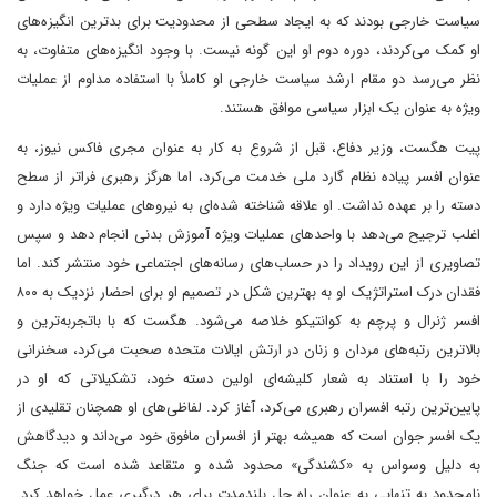
سیاست خارجی بودند که به ایجاد سطحی از محدودیت برای بدترین انگیزه‌های
او کمک می‌کردند، دوره دوم او این گونه نیست. با وجود انگیزه‌های متفاوت، به
نظر می‌رسد دو مقام ارشد سیاست خارجی او کاملاً با استفاده مداوم از عملیات
ویژه به عنوان یک ابزار سیاسی موافق هستند.
پیت هگست، وزیر دفاع، قبل از شروع به کار به عنوان مجری فاکس نیوز، به
عنوان افسر پیاده نظام گارد ملی خدمت می‌کرد، اما هرگز رهبری فراتر از سطح
دسته را بر عهده نداشت. او علاقه شناخته شده‌ای به نیروهای عملیات ویژه دارد و
اغلب ترجیح می‌دهد با واحدهای عملیات ویژه آموزش بدنی انجام دهد و سپس
تصاویری از این رویداد را در حساب‌های رسانه‌های اجتماعی خود منتشر کند. اما
فقدان درک استراتژیک او به بهترین شکل در تصمیم او برای احضار نزدیک به ۸۰۰
افسر ژنرال و پرچم به کوانتیکو خلاصه می‌شود. هگست که با باتجربه‌ترین و
بالاترین رتبه‌های مردان و زنان در ارتش ایالات متحده صحبت می‌کرد، سخنرانی
خود را با استناد به شعار کلیشه‌ای اولین دسته خود، تشکیلاتی که او در
پایین‌ترین رتبه افسران رهبری می‌کرد، آغاز کرد. لفاظی‌های او همچنان تقلیدی از
یک افسر جوان است که همیشه بهتر از افسران مافوق خود می‌داند و دیدگاهش
به دلیل وسواس به «کشندگی» محدود شده و متقاعد شده است که جنگ
نامحدود به تنهایی به عنوان راه حل بلندمدت برای هر درگیری عمل خواهد کرد.