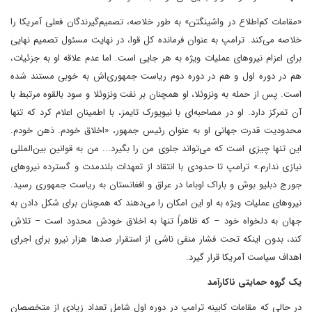
«مقامات کم‌اطلاع در واشینگتن» به طور خلاصه، تصمیم‌گیرندگان فعلی آمریکا را
خلاصه می‌کند. ترامپ به عنوان فرمانده کل قوا، در نهایت مسئول تصمیم نهایی
برای اعزام نیروهای عملیات ویژه به هر جایی است. اما عدم علاقه او به جزئیات،
هم در دوره اول و هم در دوره دوم ریاست جمهوری‌اش به خوبی مستند شده
است. پس از حمله به ونزوئلا، او همچنان بر نفت ونزوئلا و سود بالقوه مرتبط با
آن تمرکز دارد. او در مصاحبه‌ای با نیویورک تایمز، با اطمینان اعلام کرد که تنها
محدودیت قدرت جهانی او به عنوان رئیس جمهور، «اخلاق خودم. ذهن خودم.
این تنها چیزی است که می‌تواند جلوی من را بگیرد... من به قوانین بین‌المللی
نیازی ندارم.» ترامپ تا حدودی با انتقاد از تعهدات بلندمدت و گسترده نیروهای
جورج دبلیو بوش و باراک اوباما در عراق و افغانستان به ریاست جمهوری رسید.
نیروهای عملیات ویژه به او این امکان را می‌دهند که همچنان برای شکل دادن به
جهان به دلخواه خود – که ظاهراً تنها به اخلاق خودش محدود است – تلاش
کند، بدون اینکه تحت فشار منفی ناشی از استقرار صدها هزار نیرو برای اجرای
اهداف سیاست آمریکا قرار گیرد.
یک گروه حمایتی ناکارآمد
در حالی که مقامات کابینه ترامپ در دوره اول شامل تعداد زیادی از متخصصان