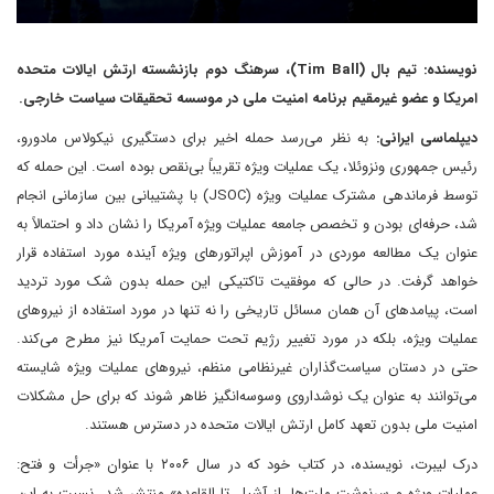
نویسنده: تیم بال (Tim Ball)، سرهنگ دوم بازنشسته ارتش ایالات متحده
امریکا و عضو غیرمقیم برنامه امنیت ملی در موسسه تحقیقات سیاست خارجی.
دیپلماسی ایرانی:
به نظر می‌رسد حمله اخیر برای دستگیری نیکولاس مادورو،
رئیس جمهوری ونزوئلا، یک عملیات ویژه تقریباً بی‌نقص بوده است. این حمله که
توسط فرماندهی مشترک عملیات ویژه (JSOC) با پشتیبانی بین سازمانی انجام
شد، حرفه‌ای بودن و تخصص جامعه عملیات ویژه آمریکا را نشان داد و احتمالاً به
عنوان یک مطالعه موردی در آموزش اپراتورهای ویژه آینده مورد استفاده قرار
خواهد گرفت. در حالی که موفقیت تاکتیکی این حمله بدون شک مورد تردید
است، پیامدهای آن همان مسائل تاریخی را نه تنها در مورد استفاده از نیروهای
عملیات ویژه، بلکه در مورد تغییر رژیم تحت حمایت آمریکا نیز مطرح می‌کند.
حتی در دستان سیاست‌گذاران غیرنظامی منظم، نیروهای عملیات ویژه شایسته
می‌توانند به عنوان یک نوشداروی وسوسه‌انگیز ظاهر شوند که برای حل مشکلات
امنیت ملی بدون تعهد کامل ارتش ایالات متحده در دسترس هستند.
درک لیبرت، نویسنده، در کتاب خود که در سال ۲۰۰۶ با عنوان «جرأت و فتح:
عملیات ویژه و سرنوشت ملت‌ها، از آشیل تا القاعده» منتشر شد، نسبت به این