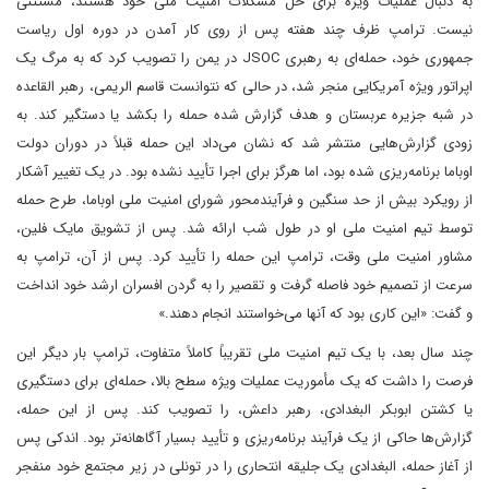
به دنبال عملیات ویژه برای حل مشکلات امنیت ملی خود هستند، مستثنی
نیست. ترامپ ظرف چند هفته پس از روی کار آمدن در دوره اول ریاست
جمهوری خود، حمله‌ای به رهبری JSOC در یمن را تصویب کرد که به مرگ یک
اپراتور ویژه آمریکایی منجر شد، در حالی که نتوانست قاسم الریمی، رهبر القاعده
در شبه جزیره عربستان و هدف گزارش شده حمله را بکشد یا دستگیر کند. به
زودی گزارش‌هایی منتشر شد که نشان می‌داد این حمله قبلاً در دوران دولت
اوباما برنامه‌ریزی شده بود، اما هرگز برای اجرا تأیید نشده بود. در یک تغییر آشکار
از رویکرد بیش از حد سنگین و فرآیندمحور شورای امنیت ملی اوباما، طرح حمله
توسط تیم امنیت ملی او در طول شب ارائه شد. پس از تشویق مایک فلین،
مشاور امنیت ملی وقت، ترامپ این حمله را تأیید کرد. پس از آن، ترامپ به
سرعت از تصمیم خود فاصله گرفت و تقصیر را به گردن افسران ارشد خود انداخت
و گفت: «این کاری بود که آنها می‌خواستند انجام دهند.»
چند سال بعد، با یک تیم امنیت ملی تقریباً کاملاً متفاوت، ترامپ بار دیگر این
فرصت را داشت که یک مأموریت عملیات ویژه سطح بالا، حمله‌ای برای دستگیری
یا کشتن ابوبکر البغدادی، رهبر داعش، را تصویب کند. پس از این حمله،
گزارش‌ها حاکی از یک فرآیند برنامه‌ریزی و تأیید بسیار آگاهانه‌تر بود. اندکی پس
از آغاز حمله، البغدادی یک جلیقه انتحاری را در تونلی در زیر مجتمع خود منفجر