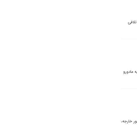
تلافی
 مادورو
ر خارجه،