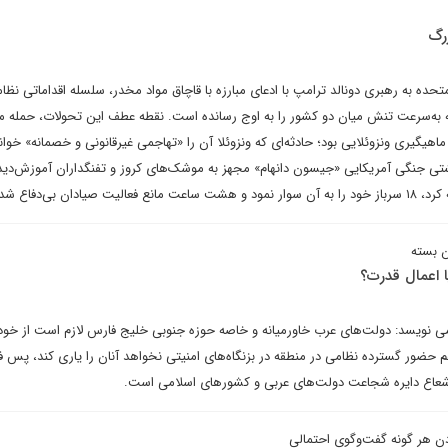
رگ
تحده به رهبری دونالد ترامپ با ادعای مبارزه با قاچاق مواد مخدر، سلسله اقداماتی نظا
ه که به‌سرعت تنش میان دو کشور را به اوج رسانده است. نقطه عطف این تحولات، حمله 
هیگیری ونزوئلایی بود؛ حادثه‌ای که ونزوئلا آن را «تهاجمی غیرقانونی و خصمانه» خواند
تی جنگی آمریکایی «جیسون دانهام» مجهز به موشک‌های کروز و تفنگداران آموزش‌دیده
یادان بی‌دفاع شد.
 بسته
 اعمال قدرت؟
 نویسد: دولت‌های عرب خاورمیانه و خاصه حوزه جنوبی خلیج فارس لازم است از خود 
م حضور گسترده نظامی در منطقه در بزنگاه‌های امنیتی نخواهد آنان را یاری کند، پس ف
شعاع دایره شجاعت دولت‌های عربی و کشورهای اسلامی است.
ودن هر گونه گفت‌وگوی احتمالی