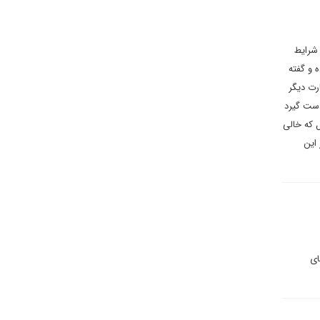
 شرایط
 و گفته
رت دیگر
 دست گیرد
ل که خالی
 این
ای