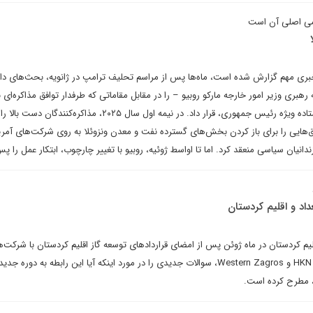
امی اصلی آن است
بری مهم گزارش شده است، ماه‌ها پس از مراسم تحلیف ترامپ در ژانویه، بحث‌های دا
رهبری وزیر امور خارجه مارکو روبیو – را در مقابل مقاماتی که طرفدار توافق مذاکره‌ای ب
بودند، از جمله ریچارد گرنل، فرستاده ویژه رئیس جمهوری، قرار داد. در نیمه اول سال ۲۰۲۵، مذاکره‌ک
افق‌هایی را برای باز کردن بخش‌های گسترده نفت و معدن ونزوئلا به روی شرکت‌های آمری
دانیان سیاسی منعقد کرد. اما تا اواسط ژوئیه، روبیو با تغییر چارچوب، ابتکار عمل را 
اد و اقلیم کردستان
یم کردستان در ماه ژوئن پس از امضای قراردادهای توسعه گاز اقلیم کردستان با شرکت‌ه
مستقر در ایالات متحده HKN Energy و Western Zagros، سوالات جدیدی را در مورد اینکه آیا این رابطه به دوره ج
 مطرح کرده است.