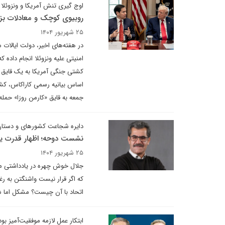
اوج گیری تنش آمریکا و ونزوئلا
روبیوی کوچک و معادلات بز
۲۵ شهریور ۱۴۰۴
در هفته‌های اخیر، دولت ایالات م
امنیتی علیه ونزوئلا انجام داد
کشتی جنگی آمریکا به یک قایق ما
اساس بیانیه رسمی کاراکاس، کش
جمعه به قایق «کارمن روزا» حمله کرد، ۱۸ سرباز خود را به آن سوار نمود و هشت ساعت مانع فعالیت ص
دایره شجاعت کشورهای و دستان
نشست دوحه؛ اظهار قدرت یا
۲۵ شهریور ۱۴۰۴
جلال خوش چهره در یادداشتی می
که اگر قرار نیست واشنگتن به رغ
اتحاد با آن چیست؟ مشکل اما 
ابتکار عمل لازمه موفقیت‌آمیز ب