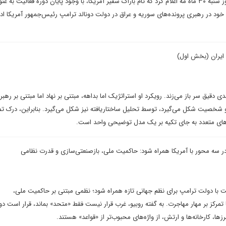
مارکو روبیو وزیر خارجه آمریکا روز شنبه ۳۰ ماه مه اعلام کرد که تام باراک سفیر آمریکا، با وجود پایان دوره فعالیت به ع
خود در رهبری پرونده‌های سوریه و عراق در دولت دونالد ترامپ رئیس‌جمهور آمریکا ادا
 ایران (بخش اول)
دقیق سر باز می‌زند. رویکرد او استراتژیک اما بداهه، مبتنی بر نهاد اما مبتنی بر رهب
و شخصیت شکل می‌گیرد، توسط تحلیل ساختاریافته نیز شکل می‌گیرد. بنابراین، درک ت
ب‌های متعدد به جای تکیه بر یک مدل توضیحی واحد است.
 در سه محور با آمریکا همراه شود: حاکمیت ملی، بازصنعتی‌سازی و قدرت نظامی
ست با دولت ترامپ برای نظم جهانی تازه همراه شود؛ نظمی مبتنی بر حاکمیت ملی،
تمرکز بر مهار مهاجرت. به گفته روبیو، غرب قرار نیست فقط «متحد» بماند، قرار است دو
زها، کارخانه‌ها و ارتش، از واژه‌های محبوب‌تر از «قواعد» هستند.