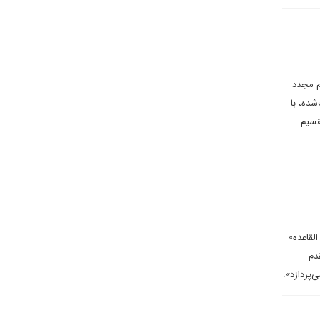
م مجدد
شده، با
قسیم
ل تا القاعده»
دم
پردازد».