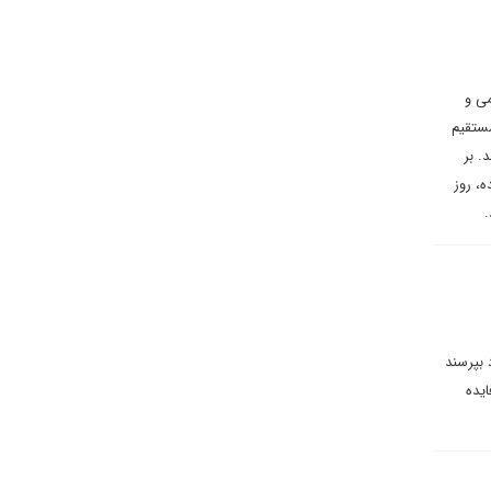
می و
مستقیم
. بر
، روز
بپرسند
ایده