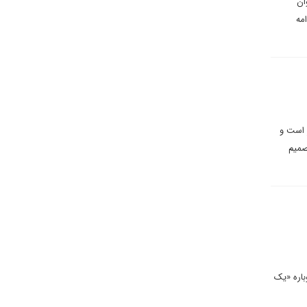
نوان
مه
ر است و
صمیم
باره «یک