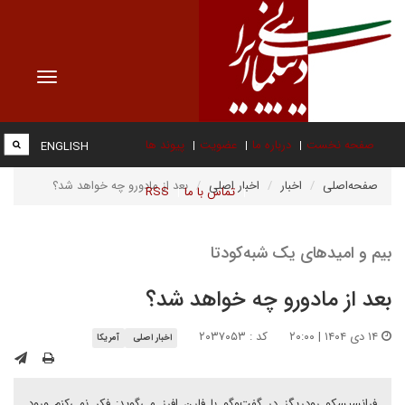
Toggle
vigation
صفحه نخست
درباره ما
عضویت
پیوند ها
ENGLISH
صفحه‌اصلی
اخبار
اخبار اصلی
بعد از مادورو چه خواهد شد؟
تماس با ما
RSS
بیم و امیدهای یک شبه‌کودتا
بعد از مادورو چه خواهد شد؟
۱۴ دی ۱۴۰۴ | ۲۰:۰۰
کد : ۲۰۳۷۰۵۳
اخبار اصلی
آمریکا
فرانسیسکو رودریگز در گفت‌وگو با فارن افرز می‌گوید: فکر نمی‌کنم ورود