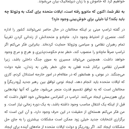
خواهیم کرد که خاموش و با زبان دیپلماتیک بیان می‌شوند.
به نظر شما، اکنون که مادورو رفته است، ایالات متحده برای کمک به ونزوئلا چه
باید بکند؟ آیا دلیلی برای خوش‌بینی وجود دارد؟
در گفته ترامپ مبنی بر اینکه مخالفان در حال حاضر نمی‌توانند کشور را اداره
کنند، عنصری از احتیاط وجود دارد. ماچادو و متحدانش از زندانی کردن تقریباً
تمام رهبران نظامی و سیاسی ونزوئلا حمایت کرده‌اند. بنابراین فکر می‌کنم اگر
ترامپ صرفاً ماچادو را منصوب کند، خطر عدم حکومت‌پذیری و هرج و مرج وجود
خواهد داشت. همچنین می‌تواند مسیری به سوی جنگ داخلی باشد، زیرا
افسران نظامی برکنار شده فعلی به جای خطر رفتن به زندان، علیه دولت
می‌جنگند. در عوض، و همانطور که در مقاله‌ام در امور خارجه استدلال کردم، کاری
که ایالات متحده باید انجام دهد، ایجاد نوعی توافق بین رهبر جدید [رودریگز] و
مخالفان است که به توافق تقسیم قدرت منجر می‌شود، جایی که آنها نهادهایی
برای هم‌زیستی ایجاد می‌کنند. ترامپ در کنفرانس مطبوعاتی خود اظهار داشت که
قبل از اینکه یک انتقال مناسب وجود داشته باشد، به یک دوره زمانی نیاز است. و
من فکر می‌کنم هسته‌ای از حقیقت در این حرف وجود دارد، و آن این است که
برگزاری انتخابات جدید خیلی زود ممکن است مشکلات بیشتری را به جای حل
مشکلات ایجاد کند. اگر رودریگز و دولت ایالات متحده از ماه‌های آینده برای ایجاد