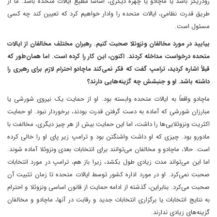
رودریگز باشد یا ماچادو یا چهره دیگری، اساساً مطیع ایالات متحده باشد. ما از
طریق قدرت نظامی، ایالات متحده را وادار خواهیم کرد که تعیین کند چه کسی
مسئول است.
بیایید در مورد مخالفان ونزوئلا صحبت کنیم. رهبران مختلف مخالفان از ایالات
متحده درخواست مداخله کردند. اکنون، این کار را کرده است. اما همان‌طور که
قبلاً اشاره کردید، ترامپ گفت که فکر نمی‌کند ماچادو احترام لازم برای رهبری را
داشته باشد. او و جنبشش چه گزینه‌هایی دارند؟
ماچادو واقعاً به ایالات متحده وابسته بود. او از حمایت یک نیروی شورشی یا
مبارزان شورشی که آماده به دست گرفتن قدرت بودند، برخوردار نبود. او حمایت
اکثریت ونزوئلایی‌ها را داشت، اما این حمایت بیش از هر چیز دیگری، مخالفت با
مادورو بود. چیزی که او داشت واشنگتن بود و ترامپ زیر پای او را خالی کرده
است. حالا، ماچادو و مخالفان می‌توانند برای انتخابات بعدی ونزوئلا آماده شوند.
اما این می‌تواند مدت زیادی طول بکشد، زیرا باز هم، ترامپ در مورد انتخابات
صحبت نمی‌کرد. او در مورد اداره کشور توسط ایالات متحده تا زمان تثبیت آن
صحبت می‌کرد. بنابراین، گذشته از ادامه حمایت از قانون اساسی ونزوئلا و احترام
به نتایج انتخابات یا برگزاری انتخابات جدید و رقابت در آنها، ماچادو و مخالفان
گزینه‌های زیادی ندارند.