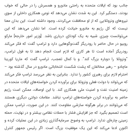
جالب بود که ایالات متحده به راحتی مادورو و همسرش را در حالی که خواب
بودند، دستگیر کرد. این به شدت نشان می‌دهد که نوعی همکاری داخلی از سوی
نیروهای ونزوئلایی که از او محافظت می‌کردند، وجود داشته است. این بدان معنا
نیست که کل رژیم به مادورو خیانت کرده است. اما نشان می‌دهد که این
می‌توانست چیزی شبیه به یک کودتای درباری باشد. [وزیر امور خارجه] مارکو
روبیو در حال حاضر با رودریگز گفت‌وگوهایی دارد و ترامپ گفت که فکر می‌کند
رودریگز آماده است تا هر کاری که لازم است انجام دهد تا به قول ترامپ،
"ونزوئلا را دوباره بزرگ کند". و با کمال تعجب، ترامپ گفت که ماریا کورینا
ماچادو – رهبر مخالفان که پشت شکست انتخاباتی مادورو در سال گذشته بود –
احترام لازم برای رهبری کشور را ندارد. بنابراین به نظر می‌رسد ترامپ فکر می‌کند
که می‌تواند با دولت فعلی ونزوئلا برای برآورده کردن خواسته‌های ایالات متحده در
زمینه امنیت نفت و امنیت ملی همکاری کند. با این اوصاف، ممکن است رژیم
حاضر به برآورده کردن خواسته‌های ترامپ نباشد. مقامات دولتی دیگری هستند
که می‌توانند در برابر هرگونه سازشی مقاومت کنند. در این صورت، ترامپ ممکن
است تصمیم بگیرد که جز افزایش فشار با حملات نظامی بیشتر و در نهایت، حمله
زمینی چاره‌ای ندارد. ترامپ به وضوح سرمایه‌گذاری زیادی در این عملیات کرده و
اکنون ادعا می‌کند که این یک موفقیت بزرگ است. اگر رئیس جمهور کنترل