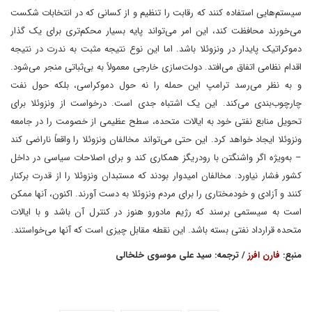
سیستم‌هایی استفاده کنند که رقابت را تنظیم و از کسانی که در انتخابات شکست
می‌خورند محافظت کند، این امر می‌تواند پایه بسیار محکم‌تری برای یک گذار
دموکراتیک پایدار در ونزوئلا باشد. اما این نوع نتیجه مثبت به ندرت در نتیجه
اقدام نظامی اتفاق می‌افتد. دولت‌سازی خارجی معمولاً به بی‌ثباتی منجر می‌شود.
و به نظر می‌رسد ترامپ این حمله را نه حول دموکراسی، بلکه حول نفت
چارچوب‌بندی می‌کند. این یک اشتباه جدی است. درخواست از ونزوئلا برای
تحویل منابع نفتی خود به ایالات متحده، سطح عظیمی از خصومت را در جامعه
ونزوئلا ایجاد خواهد کرد. این حتی می‌تواند مخالفان ونزوئلا را واقعاً ناراضی کند
– به‌ویژه اگر واشنگتن با رودریگز همکاری کند و برای اصلاحات سیاسی در داخل
کشور فشار نیاورد. مخالفان امیدوار بودند که مستبدان ونزوئلا را از قدرت برکنار
کنند و آزادی و خودمختاری را برای مردم ونزوئلا به دست آورند. اکنون، آنها ممکن
است به سیستمی برسند که رژیم مادورو هنوز در کنترل آن باشد و با ایالات
متحده قرارداد نفتی بسته باشد. این نقطه مقابل چیزی است که آنها می‌خواستند.
منبع:
فارن افرز
/ ترجمه: سید علی موسوی خلخالی