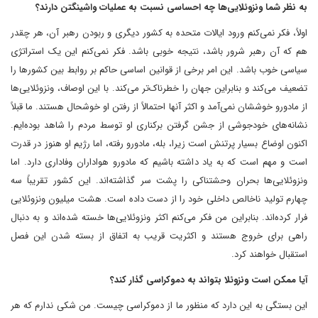
به نظر شما ونزوئلایی‌ها چه احساسی نسبت به عملیات واشینگتن دارند؟
اولاً، فکر نمی‌کنم ورود ایالات متحده به کشور دیگری و ربودن رهبر آن، هر چقدر
هم که آن رهبر شرور باشد، نتیجه خوبی باشد. فکر نمی‌کنم این یک استراتژی
سیاسی خوب باشد. این امر برخی از قوانین اساسی حاکم بر روابط بین کشورها را
تضعیف می‌کند و بنابراین جهان را خطرناک‌تر می‌کند. با این اوصاف، ونزوئلایی‌ها
از مادورو خوششان نمی‌آمد و اکثر آنها احتمالاً از رفتن او خوشحال هستند. ما قبلاً
نشانه‌های خودجوشی از جشن گرفتن برکناری او توسط مردم را شاهد بوده‌ایم.
اکنون اوضاع بسیار پرتنش است زیرا، بله، مادورو رفته، اما رژیم او هنوز در قدرت
است و مهم است که به یاد داشته باشیم که مادورو هواداران وفاداری دارد. اما
ونزوئلایی‌ها بحران وحشتناکی را پشت سر گذاشته‌اند. این کشور تقریباً سه
چهارم تولید ناخالص داخلی خود را از دست داده است. هشت میلیون ونزوئلایی
فرار کرده‌اند. بنابراین من فکر می‌کنم اکثر ونزوئلایی‌ها خسته شده‌اند و به دنبال
راهی برای خروج هستند و اکثریت قریب به اتفاق از بسته شدن این فصل
استقبال خواهند کرد.
آیا ممکن است ونزوئلا بتواند به دموکراسی گذار کند؟
این بستگی به این دارد که منظور ما از دموکراسی چیست. من شکی ندارم که هر