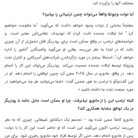
مختلف آنها را برآورده کند.
آیا دولت ونزوئلا واقعاً می‌تواند چنین ترتیباتی را بپذیرد؟
مطمئناً بخشی از دولت وجود خواهد داشت که می‌گوید: "ما مقاومت خواهیم
کرد." اما ایالات متحده ثابت کرده که تهدیدات نظامی‌اش معتبر است. و
خواسته‌های ترامپ در واقع ممکن است برای رودریگز قابل تحمل‌تر از آن چیزی
باشد که در ابتدا به نظر می‌رسد. وقتی او می‌گوید واشینگتن "کشور را اداره
خواهد کرد"، احتمالاً بیشتر در مورد بازگرداندن شرکت‌های آمریکایی و کنترل نفت
ونزوئلا توسط ایالات متحده صحبت می‌کند. رودریگز می‌تواند این کار را انجام
دهد. در واقع، مادورو در سال ۲۰۲۵ سعی کرد چنین توافقی را انجام دهد. او در
این گفت‌وگو با ترامپ به طور ضمنی گفت: «شما می‌توانید هر چه می‌خواهید در
مورد صنعت نفت ما داشته باشید.»
البته ترامپ این را از مادورو نپذیرفت. چرا او ممکن است مایل باشد با رودریگز
در یک توافق مشابه همکاری کند؟
مادورو کاملاً سمی شده بود – تجسم یک دیکتاتور شیطانی. چیزی که به نظر
می‌رسد ترامپ اکنون می‌گوید این است که او حاضر است این کار را با دولت
پس از مادورو انجام دهد، حتی اگر توسط افراد خود مادورو رهبری شود. برای من