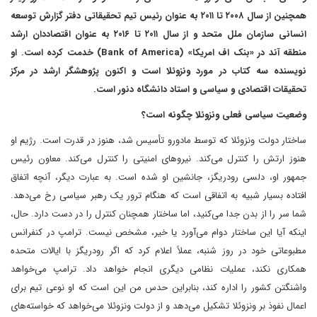
همچنین از سال ۲۰۰۸ تا ۲۰۱۱ به عنوان رئیس تیم تحقیقاتی دفتر گزارش توسعه
انسانی سازمان ملل متحد و از سال ۲۰۱۱ تا ۲۰۱۶ به عنوان اقتصاددان ارشد
منطقه آند در «بنک اف امریکا» (Bank of America) خدمت کرده است. او
نویسنده سه کتاب در مورد ونزوئلا است و اکنون پژوهشگر ارشد در مرکز
تحقیقات اقتصادی و سیاسی و استاد دانشگاه دنور است.
وضعیت سیاسی فعلی ونزوئلا چگونه است؟
ساختار دولت ونزوئلا که توسط مادورو تأسیس شد، هنوز در قدرت است. رژیم او
هنوز ارتش را کنترل می‌کند. نیروهای امنیتی را کنترل می‌کند. معاون رئیس
جمهور او، دلسی رودریگز، جانشین او شده است. به عبارت دیگر، آنچه اتفاق
افتاده بسیار شبیه به اتفاقی است که هنگام ترور یک رهبر سیاسی رخ می‌دهد.
شما سر را از بدن جدا می‌کنید، اما ساختار همچنان کنترل را در دست دارد. حال،
اینکه آیا این ساختار دوام می‌آورد یا خیر، مشخص نیست. ترامپ در کنفرانس
مطبوعاتی خود در روز شنبه، عملاً اعلام کرد که اگر رودریگز با ایالات متحده
همکاری نکند، عملیات نظامی دیگری انجام خواهد داد. ترامپ می‌خواهد
واشنگتن کشور را اداره کند، بنابراین حدس من این است که او نوعی تیم برای
اعمال نفوذ بر ونزوئلا تشکیل می‌دهد و از دولت ونزوئلا می‌خواهد که خواسته‌های