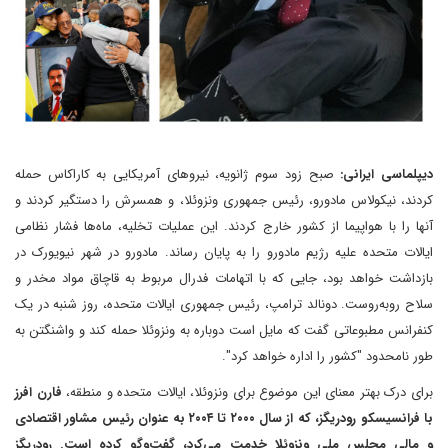
دیپلماسی ایرانی:
صبح زود سوم ژانویه، نیروهای آمریکایی به کاراکاس حمله
کردند، نیکولاس مادورو، رئیس جمهوری ونزوئلا، و همسرش را دستگیر کردند و
آنها را با هواپیما از کشور خارج کردند. این عملیات تخلیه، ماه‌ها فشار نظامی
ایالات متحده علیه رژیم مادورو را به پایان رساند. مادورو در شهر نیویورک در
بازداشت خواهد بود، جایی که با اتهامات فدرال مربوط به قاچاق مواد مخدر و
سلاح روبه‌روست. دونالد ترامپ، رئیس جمهوری ایالات متحده، روز شنبه در یک
کنفرانس مطبوعاتی گفت که مایل است دوباره به ونزوئلا حمله کند و واشنگتن به
طور نامحدود "کشور را اداره خواهد کرد".
برای درک بهتر معنای این موضوع برای ونزوئلا، ایالات متحده و منطقه،
فارن افرز
با فرانسیسکو رودریگز، که از سال ۲۰۰۰ تا ۲۰۰۴ به عنوان رئیس مشاور اقتصادی
و مالی مجلس ملی ونزوئلا خدمت می‌کرد، گفت‌وگو کرده است. رودریگز