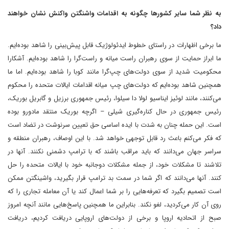
به نظر شما سایر کشورها چگونه به اقدامات واشنگتن واکنش نشان خواهند
داد؟
ما برخی اظهارات در راستای خطوط ایدئولوژیک قابل پیش‌بینی را شاهد بوده‌ایم.
ما ابراز حمایت از سوی رهبران راست میانه و راست‌گرا را شاهد بوده‌ایم. آشکارا
محکومیت شدید از سوی دولت‌های چپ‌گرا مانند کوبا را شاهد بوده‌ایم. اما ما
همچنین شاهد بوده‌ایم که دولت‌های چپ میانه اقدامات ایالات متحده را محکوم
می‌کنند، مانند لوئیز ایناسیو لولا دا سیلوا، رئیس جمهوری برزیل و گابریل بوریک،
رئیس جمهوری در حال کناره‌گیری شیلی – اگرچه بوریک منتقد مادورو بوده
است. این حمله چنان به شدت با ایده اساسی حق تعیین سرنوشت در تضاد است
که فکر می‌کنم باعث رد قابل توجهی خواهد شد. با این اوصاف، رهبران منطقه و
سراسر جهان می‌دانند که باید مراقب باشند که با ترامپ دشمنی نکنند. آنها در
تلاشند تا مشکلات خود، از جمله مشکلات دوجانبه خود با ایالات متحده را حل
کنند. آنها می‌دانند که اگر شما در سمت بد ترامپ قرار بگیرید، واشینگتن ممکن
است تصمیم بگیرد که تعرفه‌هایی را بر شما اعمال کند یا آن معامله تجاری را که
روی آن کار می‌کردید، لغو نکند. بنابراین ما همچنین پاسخ‌هایی مانند آنچه امروز
صبح از اتحادیه اروپا و برخی از دولت‌های اروپایی دریافت کردیم، دریافت