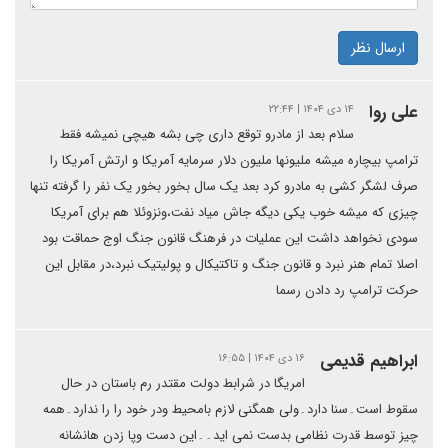
ارسال نظر
علی روا
۱۴ دی ۱۴۰۴ | ۲۲:۴۴
سلام بعد از مادرو توقع داری چی بشه هیچی نمیشه فقط
ترامپ بیچاره میشه ملیونها ملیون دلار سرمایه آمریکا و ارتش آمریکا را
صرف لشگر کشی به مادرو کرد بعد یک سال بخور بخور یک نفر را گرفته تنها
چیزی که میشه خوب یکی دیگه جاش میاد نفت،ونزوئلا هم برای آمریکا
سودی نخواهد داشت این عملیات در فرهنگ قانون جنگ اوج حماقت بود
اصلا تمام هنر نبرد و قانون جنگ و تاکتیکال و پولیتیک نبرد،در مقابل این
حرکت ترامپ رد دادن رسما
ابراهیم قدیمی
۱۶ دی ۱۴۰۴ | ۱۶:۵۵
امریگا در شرابط دولت مقتدر رم باستان در حال
سقوط است۔سنا دارد۔ولی همگنی لازم بامحیط ودر خود را را ندارد۔همه
چیز توسط قدرت نظامی بدست نمی اید۔۔این دست وپا زدن هانشانه