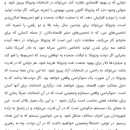
دولتی که بر بهبود اقتصادی نظارت کند، می‌تواند در انتخابات ونزوئلا پیروز شود. و
جهانی وجود دارد که ونزوئلا اکنون چنین بهبودی را تجربه می‌کند. اگر دولت تولید
نفت را دوباره افزایش دهد، که با حمایت ایالات متحده و لغو تحریم‌ها امکان‌پذیر
است، ونزوئلا می‌تواند برای چندین سال رشد بالا و دو رقمی را تجربه کند.
تخمین‌های من، که با تخمین‌های سایر اقتصاددانان، از جمله کسانی که برای
ماچادو کار می‌کنند، مطابقت دارد، این است که ونزوئلا می‌تواند در دهه آینده
شاهد سه برابر شدن تولید ناخالص داخلی سرانه خود به دلار آمریکا باشد.
بنابراین اگر دولت ونزوئلا با ایالات متحده به توافقی برسد که تحریم‌ها را لغو کند
و میلیاردها دلار برای بهبود صنعت نفت ونزوئلا هزینه شود، هر دولتی که در قدرت
باشد، می‌تواند به راحتی در انتخابات آزاد پیروز شود. اما این بدان معنا نیست که
ونزوئلا در آن صورت یک دموکراسی واقعی خواهد بود. اگر دولت‌ها بدانند که به
دلیل عملکرد خوب اقتصاد، پیروز خواهند شد، برگزاری انتخابات برای آنها آسان
است. دموکراسی واقعی مستلزم وضعیتی است که در آن انتخابات صرفاً زمانی که
برای مقامات فعلی مناسب است برگزار نشود – و این یک معیار بالاتر است. این
به معنای یک سیستم حکومتی است که در آن قدرت می‌تواند و در پاسخ به اراده
شهروندان بین احزاب مخالف منتقل شود. و من خوشبین نیستم که به این هدف
برسیم. در عوض، احتمالاً وضعیتی خواهیم داشت که در آن دولت، چه به رهبری