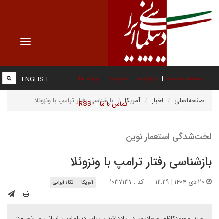
Toggle
vigation
صفحه نخست
درباره ما
عضویت
پیوند ها
ENGLISH
صفحه‌اصلی
اخبار
آمریکا
بازشناسی رفتار ترامپ با ونزوئلا
تماس با ما
RSS
لخت‌شدگی استعمار نوین
بازشناسی رفتار ترامپ با ونزوئلا
۲۰ دی ۱۴۰۴ | ۱۲:۲۹
کد : ۲۰۳۷۱۳۷
آمریکا
نگاه ایرانی
سید محمدکاظم سجادپور در یادداشتی برای دیپلماسی ایرانی می‌نویسد: