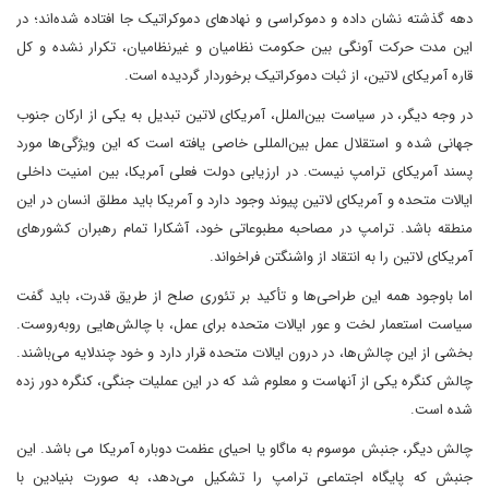
دهه گذشته نشان داده و دموکراسی و نهادهای دموکراتیک جا افتاده شده‌اند؛ در
این مدت حرکت آونگی بین حکومت نظامیان و غیرنظامیان، تکرار نشده و کل
قاره آمریکای لاتین، ‌از ثبات دموکراتیک برخوردار گردیده است.
در وجه دیگر، در سیاست بین‌الملل، آمریکای لاتین تبدیل به یکی از ارکان جنوب
جهانی شده و استقلال عمل بین‌المللی خاصی یافته است که این ویژگی‌ها مورد
پسند آمریکای ترامپ نیست. در ارزیابی دولت فعلی آمریکا، بین امنیت داخلی
ایالات متحده و آمریکای لاتین پیوند وجود دارد و آمریکا باید مطلق انسان در این
منطقه باشد. ترامپ در مصاحبه مطبوعاتی خود، آشکارا تمام رهبران کشورهای
آمریکای لاتین را به انتقاد از واشنگتن فراخواند.
اما باوجود همه این طراحی‌ها و تأکید بر تئوری صلح از طریق قدرت، باید گفت
سیاست استعمار لخت و عور ایالات متحده برای عمل، با چالش‌هایی روبه‌روست.
بخشی از این چالش‌ها، در درون ایالات متحده قرار دارد و خود چندلایه می‌باشند.
چالش کنگره یکی از آنهاست و معلوم شد که در این عملیات جنگی، کنگره دور زده
شده است.
چالش ‌دیگر، جنبش موسوم به ماگاو یا احیای عظمت دوباره آمریکا می باشد. این
جنبش که پایگاه اجتماعی ترامپ را تشکیل می‌دهد، به صورت بنیادین با