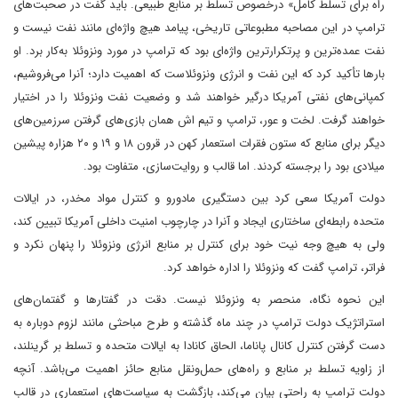
راه برای تسلط کامل» درخصوص تسلط بر منابع طبیعی. باید گفت در صحبت‌های
ترامپ در این مصاحبه مطبوعاتی تاریخی، پیامد هیچ واژه‌ای مانند نفت نیست و
نفت عمده‌ترین و پرتکرارترین واژه‌ای بود که ترامپ در مورد ونزوئلا به‌کار برد. او
بارها تأکید کرد که این نفت و انرژی ونزوئلاست که اهمیت دارد؛ آنرا می‌فروشیم،
کمپانی‌های نفتی آمریکا درگیر خواهند شد و وضعیت نفت ونزوئلا را در اختیار
خواهند گرفت. لخت و عور، ترامپ و تیم اش همان بازی‌های گرفتن سرزمین‌های
دیگر برای منابع که ستون فقرات استعمار کهن در قرون ۱۸ و ۱۹ و ۲۰ هزاره پیشین
میلادی بود را برجسته کردند. اما قالب و روایت‌سازی، متفاوت بود.
دولت آمریکا سعی کرد بین دستگیری مادورو و کنترل مواد مخدر، در ایالات
متحده رابطه‌ای ساختاری ایجاد و آنرا در چارچوب امنیت داخلی آمریکا تبیین کند،
ولی به هیچ وجه نیت خود برای کنترل بر منابع انرژی ونزوئلا را پنهان نکرد و
فراتر، ترامپ گفت که ونزوئلا را اداره خواهد کرد.
این نحوه نگاه، منحصر به ونزوئلا نیست. دقت در گفتارها و گفتمان‌های
استراتژیک دولت ترامپ در چند ماه گذشته و طرح مباحثی مانند لزوم دوباره به
دست گرفتن کنترل کانال پاناما، الحاق کانادا به ایالات متحده و تسلط بر گرینلند،
از زاویه تسلط بر منابع و راه‌های حمل‌ونقل منابع حائز اهمیت می‌باشد. آنچه
دولت ترامپ به راحتی بیان می‌کند، بازگشت به سیاست‌های استعماری در قالب