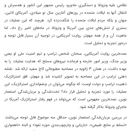
نظامی علیه ونزوئلا و دستگیری مادورو، رئیس جمهور این کشور و همسرش و
انتقال آنها به ایالات متحده در روزهای آغازین سال نو میلادی، آمریکای لاتین،
جهان و بلکه مردم ایالات متحده را شگفت‌زده کرد. هرچند که این عملیات در
بستری از تنش‌های جدی بین آمریکا و ونزوئلا در ماه‌های اخیر رخ داد، اما
ماهیت آن و از همه مهم‌تر، روایت آمریکایی در توجیه آن بسیار قابل توجه و
درخور تجزیه و تحلیل است.
عمده‌ترین روایت آمریکایی، سخنان شخص ترامپ و تیم امنیت ملی او یعنی
وزیر جنگ، وزیر امور خارجه و فرمانده نیروهای مسلح که هدایت عملیات را به‌
عهده داشت، در همان ۳ ژانویه در مصاحبه مطبوعاتی کاخ سفید ارائه شد. نقشه
ذهنی ترامپ در این مصاحبه به تصویر کشیده شد و مهم‌تر، افق استراتژیک
ذهنیت ترامپ و دولت اوست که چگونه می‌توان در چشم‌اندازی استراتژیک، این
عملیات را مورد تجزیه و تحلیل قرار داد؟ لخت‌شدگی و عریان‌شدگی استعمار
نوین، عمده‌ترین مفهومی است که می‌تواند در فهم رفتار استراتژیک آمریکا در
ماجرای ونزوئلا به‌کار گرفته شود.
در بررسی عریان‌شدگی استعمار نوین، حداقل سه موضوع قابل توجه می‌باشند:
«تسلط بر منابع طبیعی»، «بازیابی و چارچوب‌بندی حوزه نفوذ» و البته «ناهمواری