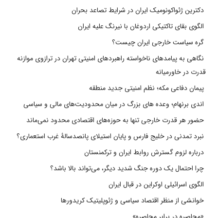
دکترین ژئواکونومیک ایران در شرایط تصاعد بحران
الگوی بقای تاکتیکی اردوغان با نیرنگ علیه ایران
گره سیاست خارجی ایران چیست؟
نگاهی به پیامدهای ناخواسته راهبردهای امنیتی تهران در ترازوی موازنه
قدرت در خاورمیانه
پیمان دفاعی مکه؛ نظم امنیتی جدید منطقه
اندی برنهام؛ وعده های بزرگ در میان محدودیت‌های مالی و سیاسی
حضور هر قدرت خارجی تنها به حوزه‌های اقتصادی محدود نمی‌ماند
نبرد تمدنی در خلیج فارس و پایان استیلای پانصدسالۀ غرب استعماری؟
درباره لزوم گسترش روابط ایران و ترکمنستان
چرا احتمال یک دوره جنگ شدید دیگر، می‌تواند بالا باشد؟
الگوی اسرائیلی اوکراین در قبال ایران
خوانشی از منظر اقتصاد سیاسی و ژئوپلیتیک کریدورها
«محاصره در برابر محاصره»