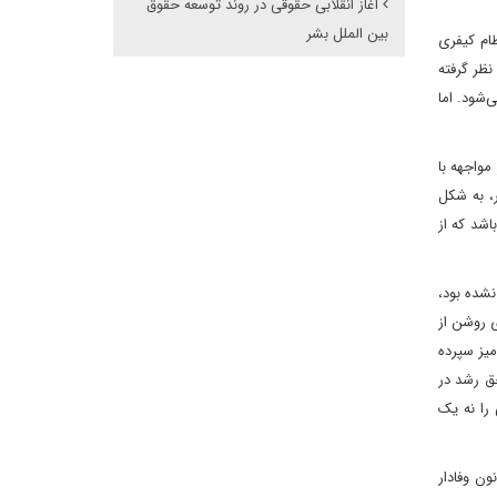
آغاز انقلابی حقوقی در روند توسعه حقوق
بین الملل بشر
ظام کیفری
نظر گرفته
شود. اما
واجهه با
ر، به شکل
اشد که از
شده بود،
ی روشن از
میز سپرده
ق رشد در
را نه یک
ون وفادار