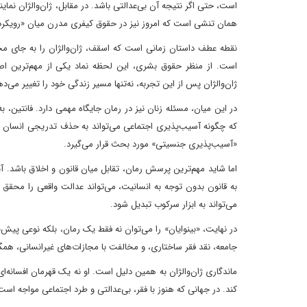
است، حتی اگر نتیجه آن بی‌عدالتی باشد. در مقابل، ژان‌والژان نما
همان تنشی است که امروز نیز در حقوق کیفری مدرن میان «رویکرد تن
نقطه عطف داستان زمانی است که اسقف، ژان‌والژان را به جای م
است. از منظر حقوق بشری، این لحظه نماد یکی از مهم‌ترین اصو
ژان‌والژان پس از این تجربه، نه‌تنها مسیر زندگی خود را تغییر می‌ده
در این میان، مسئله زنان نیز در رمان جایگاه مهمی دارد. فانتین، ب
که چگونه آسیب‌پذیری اجتماعی می‌تواند به حذف تدریجی انسان از 
«آسیب‌پذیری جنسیتی» مورد بحث قرار می‌گیرد.
اما شاید مهم‌ترین پرسش رمان، تقابل میان قانون و اخلاق باشد. آ
به قانون بدون توجه به انسانیت، می‌تواند عدالت واقعی را محقق
می‌تواند به ابزار سرکوب تبدیل شود.
در نهایت، «بینوایان» را می‌توان نه فقط یک رمان، بلکه نوعی 
جامعه، نقد فقر ساختاری، و مخالفت با مجازات‌های غیرانسانی، همگ
ماندگاری ژان‌والژان به همین دلیل است. او نه یک قهرمان افسانه‌ای
کند. در جهانی که هنوز با فقر، بی‌عدالتی و طرد اجتماعی مواجه ا