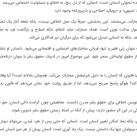
ینده تحولی انسانی است؛ انسانی که از دل رنج، به اخلاق و مسئولیت اجتماعی می‌رسد. ا
بیهی» و «رویکرد اصلاحی و بازپرورانه» وجود دارد.
جازات، می‌بخشد. این بخشش، صرفاً یک عمل اخلاقی نیست، بلکه نقطه آغاز یک تحو
ل عدالت نوین است: هدف مجازات نباید انتقام، بلکه اصلاح و بازگشت فرد به جام
د، بلکه به انسانی تبدیل می‌شود که برای دیگران نیز فداکاری می‌کند.
ه عنوان زنی فقیر و تنها، قربانی ساختارهای اجتماعی و اقتصادی می‌شود. داستان او نش
حقوق اولیه‌اش منجر شود. این موضوع امروز در ادبیات حقوق بشر با عنوان «زنانه‌ش
یا قانونی که انسان را به دلیل شرایطش مجازات می‌کند، همچنان عادلانه است؟ آیا وفا
 کند؟ هوگو پاسخ صریح نمی‌دهد، اما از طریق روایت خود نشان می‌دهد که قانون بد
پیش‌نویس اخلاقی برای حقوق بشر مدرن دانست. مفاهیمی چون کرامت ذاتی انسان، حق ب
ی در این اثر حضور دارند؛ پیش از آنکه در اسناد رسمی حقوق بشر تدوین شوند.
، بلکه نماد امکان تغییر انسان است. انسانی که حتی پس از طرد شدن، می‌تواند دوباره 
ست،بینوایان تنها یک داستان نیست ،یک یاد آوری است :انسان پیش از هر جیز انسان اس