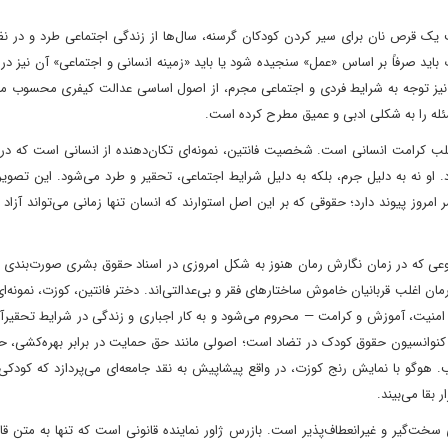
رقت یک قرص نان برای سیر کردن کودکان گرسنه، سال‌ها از زندگی اجتماعی طرد و در ن
باید صرفاً بر اساس «عمل» سنجیده شود یا باید «زمینه انسانی و اجتماعی» آن نیز در 
نیز توجه به شرایط فردی و اجتماعی مجرم، از اصول اساسی عدالت کیفری محسوب می‌
له را به شکلی ادبی و عمیق مطرح کرده است.
لب کرامت انسانی است. شخصیت فانتین، نمونه‌ای تکان‌دهنده از انسانی است که در م
 او نه به دلیل جرم، بلکه به دلیل شرایط اجتماعی، تحقیر و طرد می‌شود. این تصوی
روز پیوند دارد؛ حقوقی که بر این اصل استوارند که انسان تنها زمانی می‌تواند آزاد ب
وعی که در زمان نگارش رمان هنوز به شکل امروزی در اسناد حقوق بشری صورت‌بندی ن
مان اغلب قربانیان خاموش ساختارهای فقر و بی‌عدالتی‌اند. دختر فانتین، کوزت، نمونه‌ا
امنیت، آموزش و کرامت — محروم می‌شود و به کار اجباری و زندگی در شرایط تحقیرآ
 کنوانسیون حقوق کودک در تضاد است؛ اصولی مانند حق حمایت در برابر بهره‌کشی، ح
 هوگو با نمایش رنج کوزت، در واقع پیشاپیش به نقد جامعه‌ای می‌پردازد که کودکی 
 بقا می‌بیند.
خت‌گیر و غیرانعطاف‌پذیر است. بازرس ژاور نماینده قانونی است که تنها به متن قان