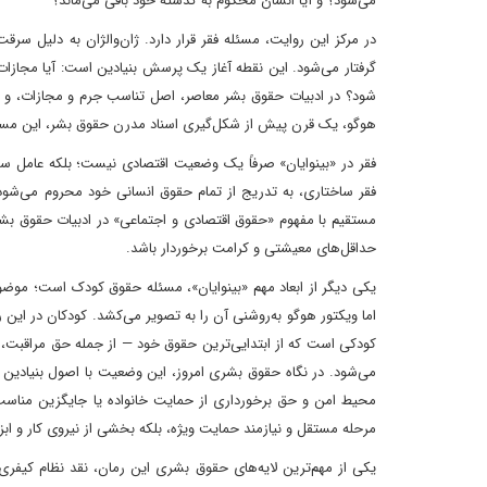
می‌شود؟ و آیا انسان محکوم به گذشته خود باقی می‌ماند؟
در مرکز این روایت، مسئله فقر قرار دارد. ژان‌والژان به دلیل س
گرفتار می‌شود. این نقطه آغاز یک پرسش بنیادین است: آیا مجازات 
شود؟ در ادبیات حقوق بشر معاصر، اصل تناسب جرم و مجازات، و 
هوگو، یک قرن پیش از شکل‌گیری اسناد مدرن حقوق بشر، این مسئ
فقر در «بینوایان» صرفاً یک وضعیت اقتصادی نیست؛ بلکه عامل س
فقر ساختاری، به تدریج از تمام حقوق انسانی خود محروم می‌شود.
مستقیم با مفهوم «حقوق اقتصادی و اجتماعی» در ادبیات حقوق بشر ام
حداقل‌های معیشتی و کرامت برخوردار باشد.
یکی دیگر از ابعاد مهم «بینوایان»، مسئله حقوق کودک است؛ موض
اما ویکتور هوگو به‌روشنی آن را به تصویر می‌کشد. کودکان در این ر
کودکی است که از ابتدایی‌ترین حقوق خود — از جمله حق مراقبت، 
می‌شود. در نگاه حقوق بشری امروز، این وضعیت با اصول بنیادین
محیط امن و حق برخورداری از حمایت خانواده یا جایگزین مناسب.
مرحله مستقل و نیازمند حمایت ویژه، بلکه بخشی از نیروی کار و ابزار
یکی از مهم‌ترین لایه‌های حقوق بشری این رمان، نقد نظام کیفری س