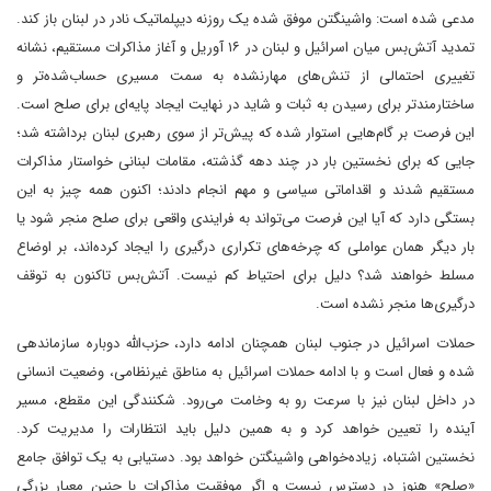
مدعی شده است: واشینگتن موفق شده یک روزنه دیپلماتیک نادر در لبنان باز کند.
تمدید آتش‌بس میان اسرائیل و لبنان در ۱۶ آوریل و آغاز مذاکرات مستقیم، نشانه
تغییری احتمالی از تنش‌های مهارنشده به سمت مسیری حساب‌شده‌تر و
ساختارمندتر برای رسیدن به ثبات و شاید در نهایت‌ ایجاد پایه‌ای برای صلح است.
این فرصت بر گام‌هایی استوار شده که پیش‌تر از سوی رهبری لبنان برداشته شد؛
جایی که برای نخستین‌ بار در چند دهه گذشته، مقامات لبنانی خواستار مذاکرات
مستقیم شدند و اقداماتی سیاسی و مهم انجام دادند؛ اکنون همه‌ چیز به این
بستگی دارد که آیا این فرصت می‌تواند به فرایندی واقعی برای صلح منجر شود‌ یا
بار دیگر همان عواملی که چرخه‌های تکراری درگیری را ایجاد کرده‌اند، بر اوضاع
مسلط خواهند شد؟ دلیل برای احتیاط کم نیست. آتش‌بس تاکنون به توقف
درگیری‌ها منجر نشده است.
حملات اسرائیل در جنوب لبنان همچنان ادامه دارد، حزب‌الله دوباره سازماندهی
شده و فعال است و با ادامه حملات اسرائیل به مناطق غیرنظامی، وضعیت انسانی
در داخل لبنان نیز با سرعت رو به وخامت می‌رود.‌ شکنندگی این مقطع، مسیر
آینده را تعیین خواهد کرد و به همین دلیل باید انتظارات را مدیریت کرد.
نخستین اشتباه، زیاده‌خواهی واشینگتن خواهد بود. دستیابی به یک توافق جامع
«صلح» هنوز در دسترس نیست و اگر موفقیت مذاکرات با چنین معیار بزرگی