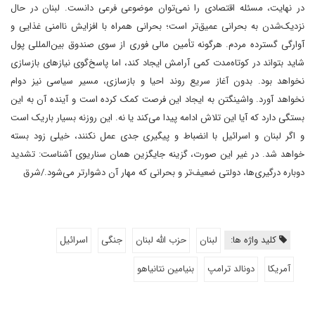
در نهایت، مسئله اقتصادی را نمی‌توان موضوعی فرعی دانست. لبنان در حال
نزدیک‌شدن به بحرانی عمیق‌تر است؛ بحرانی همراه با افزایش ناامنی غذایی و
آوارگی گسترده مردم. هرگونه تأمین مالی فوری از سوی صندوق بین‌المللی پول
شاید بتواند در کوتاه‌مدت کمی آرامش ایجاد کند، اما پاسخ‌گوی نیازهای بازسازی
نخواهد بود. بدون آغاز سریع روند احیا و بازسازی، مسیر سیاسی نیز دوام
نخواهد آورد. واشینگتن به ایجاد این فرصت کمک کرده است و آینده آن به این
بستگی دارد که آیا این تلاش ادامه پیدا می‌کند یا نه. این روزنه بسیار باریک است
و اگر لبنان و اسرائیل با انضباط و پیگیری جدی عمل نکنند، خیلی زود بسته
خواهد شد. در غیر این صورت، گزینه جایگزین همان سناریوی آشناست: تشدید
دوباره درگیری‌ها، دولتی ضعیف‌تر و بحرانی که مهار آن دشوارتر می‌شود./شرق
کلید واژه ها:
لبنان
حزب الله لبنان
جنگی
اسرائیل
آمریکا
دونالد ترامپ
بنیامین نتانیاهو