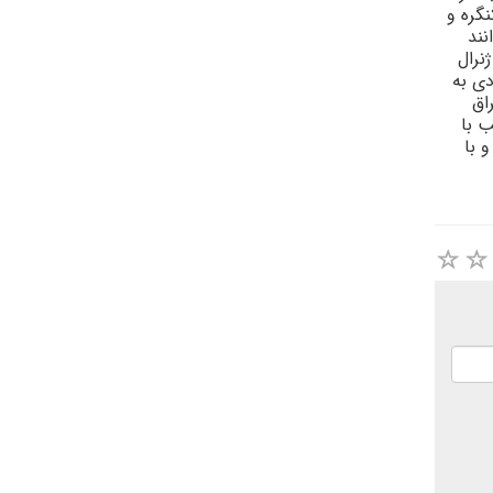
نگره و
نند
نرال
دى به
اق
ب با
 با