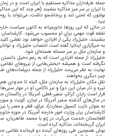
جمله طرفداران مذاکره مستقيم با ايران است و در زمان 
با ايران بر سر ميز مذاکره بنشيند (هر چند که اين مذا
بولتون که لحنى تند و پرخاشجو داشت، مى‌تواند با روح
ببرد.
در حالى که اين روزها خاورميانه به کانون سياست خارج
نقطه قوت مهمى براى او محسوب مى‌شود. کارشناسان سيا
بنشينند، خليل‌زاد يکى از افرادى خواهد بود نقشى کليد
به خبرگزارى ايتاليا گفته است انتصاب خليل‌زاد و تواناي
و سازمان ملل بر سر مسئله هسته‌اى شود.
خليل‌زاد از جمله افرادى است که به رغم دخيل دانستن 
نگرفته است و هميشه «بخش‌هايى از نيروهاى نظامى و ا
نهايت به نظر مى‌رسد خليل‌زاد از جمله ديپلمات‌هاى طر
چيز ديگرى بخواهند.
نقل مکان خليل‌زاد به سازمان ملل، البته تا حدودى هم 
تيره و تار ميان اين دو) و نيز ناکامى او در مهار سنى‌ه
قرار است رايان کراکر، سفير فعلى آمريکا در پاکستان ج
به عنوان نايب کنسول سفارت)، عراق، قطر و مصر را نيز
کارشناسان برتر وزارت امور خارجه آمريکا در حوزه خاورم
افغانستان خدمت مى‌کرد، در ژنو با محمد طاهريان، سفي
ايران گريخته‌اند، مذاکره کرده است.
بوش همچنين طى روزهاى آينده دو فرمانده نظامى جديد 