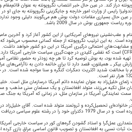
نته دراز کند. در عين حال خبر انتصاب نگروپونته به عنوان قائم‌مقام و
ليزا رايس از وزارت امور خارجه و جايگزينى نگروپونته به جاى او در آي
ر عين حال بسيارى مقامات دولت بوش هم مى‌گويند دليلى وجود ندار
رياست جمهورى بوش در سال 2009 باشد.
ام و عقب‌نشينى نيروهاى آمريکايى از اين کشور آغاز کرد و آخرين مام
 بوده است. به اين ترتيب نگروپونته از جمله کسانى محسوب مى‌شود که
و مشابهت‌هاى احتمالى درگيرى آمريکا در اين دو کشور خواهد داشت.
CF
) است که نقشى کليدى در جهت‌گيرى سياست خارجى آمريکا دارد.
هيه شده بود، به بوش توصيه کرد تا هر چه زودتر به حضور نظامى آمري
قدام با مخالفت شديد اکثريت دمکرات کنگره و سنا مواجه شده است. در 
اى خليل‌زاد به عنوان نماينده دائم آمريکا درسازمان ملل است. خليل‌
زمان ملل تکيه مى‌زند، متولد افغانستان و يک مسلمان سنى مذهب و مس
مت نمايندگى آمريکا در سازمان ملل، در زمانى که آمريکا به جنگ صل
.
ست و در خانواده‌اى تحصيل‌کرده و ثروتمند متولد شده است. آقای خليل‌زاد در
دانشگاه آمريکايى بيروت و دانشگاه شيکاگو تحصيل کرده است و در سال 1979 دکتراى خود را در رشته علوم سياسى د
ستمدارى عمل‌گرا و استاد گشودن گره‌هاى کور در سياست خارجى آمريکا
شت ثبات نسبى به افغانستان و تصويب قانون اساسى عراق بازى کرده ا