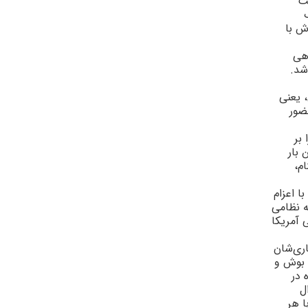
ست
ش با
ماندهى
شد.
 يعنى
ضور
 بر
 بار
م،
ا اعزام
ه نظامى
 آمريکا
ارى‌شان
 بوش و
 در
ل
ا هر