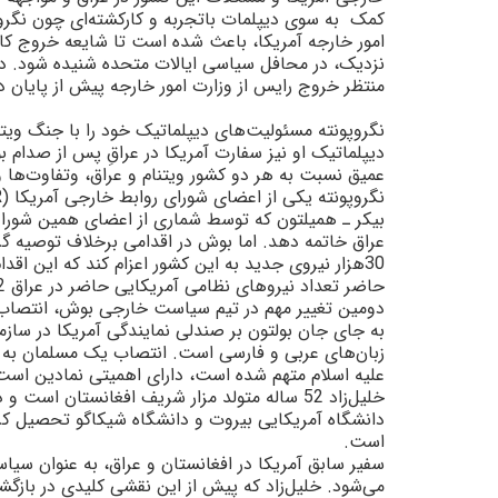
کمک
به سوى ديپلمات باتجربه و کارکشته‌اى چون نگروپو
امور خارجه آمريکا، باعث شده است تا شايعه خروج کاندو
نزديک، در محافل سياسى ايالات متحده شنيده شود. د
منتظر خروج رايس از وزارت امور خارجه پيش از پايان دوره 
نگروپونته مسئوليت‌هاى ديپلماتيک خود را با جنگ ويتن
ديپلماتيک او نيز سفارت آمريکا در عراقِ پس از صدام
عميق نسبت به هر دو کشور ويتنام و عراق، وتفاوت‌ها 
نگروپونته يکى از اعضاى شوراى روابط خارجى آمريکا (
R
بيکر ـ هميلتون که توسط شمارى از اعضاى همين شورا ت
30هزار نيروى جديد به اين کشور اعزام کند که اين ا
حاضر تعداد نيروهاى نظامى آمريکايى حاضر در عراق 132 هزار نفر است.
دومين تغيير مهم در تيم سياست خارجى بوش، انتصاب زلم
به جاى جان بولتون بر صندلى نمايندگى آمريکا در سا
زبان‌هاى عربى و فارسى است. انتصاب يک مسلمان به س
عليه اسلام متهم شده است، داراى اهميتى نمادين است
خليل‌زاد 52 ساله متولد مزار شريف افغانستان ا
است.
سفير سابق آمريکا در افغانستان و عراق، به عنوان سيا
مى‌شود. خليل‌زاد که پيش از اين نقشى کليدى در بازگ