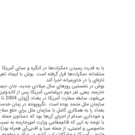
با به قدرت رسيدن دمکرات‌ها در کنگره و سناى آمريکا 
منتقدانه دمکرات‌ها قرار گرفته است. بوش با ايجاد تغ
تازه‌اى را در خاورميانه اجرا کند.
بوش در نخستين روزهاى سال ميلادى جديد، جان ديميترى
سازمان ملل متحد بوده است. نگروپونته در زمان خدم
بغداد را به همکارى کامل با سازمان ملل براى خلع سل
و خوددارى صدام از اجراى آن‌ها بود که دستاويز حمله به
جاسوسى و امنيتى، از جمله سيا و اف‌بى‌آى همراه بو
خارجى آمريکا و مشکلات اين کشور در عراق و مواجهه 