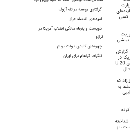
زارت
گرفتاری روسیه در تله آزوف
نده‌اى
د کسى
امیدهای اقتصاد عراق
دویست و پنجاه سالگی انقلاب آمریکا در
وريت
ترازو
 بينشى
چهره‌های کلیدی دولت برنام
 گزارش
تلگراف گراهام برای ایران
کا در
عراق خاتمه دهد. اما بوش در اقدامى برخلاف توصيه گزارش بيکر ـ هميلتون، قصد دارد تا براى خاتمه دادن به ناآرامى‌هاى عراق 20 تا
حال
زاد که
لط به
يبى
ريافت کرده
 شناخته
ست، از