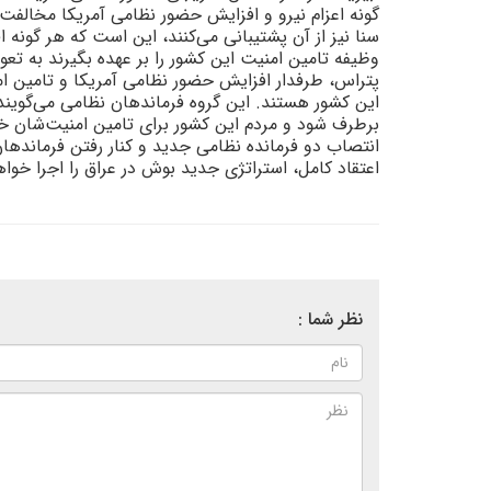
گونه اعزام نيرو و افزايش حضور نظامى آمريکا مخالفت 
سنا نيز از آن پشتيبانى مى‌کنند، اين است که هر گونه ا
وظيفه تامين امنيت اين کشور را بر عهده بگيرند به تع
پتراس، طرفدار افزايش حضور نظامى آمريکا و تامين ا
اين کشور هستند. اين گروه فرماندهان نظامى مى‌گويند ت
برطرف شود و مردم اين کشور براى تامين امنيت‌شان خو
انتصاب دو فرمانده نظامى جديد و کنار رفتن فرماندها
اعتقاد کامل، استراتژى جديد بوش در عراق را اجرا خواه
نظر شما :