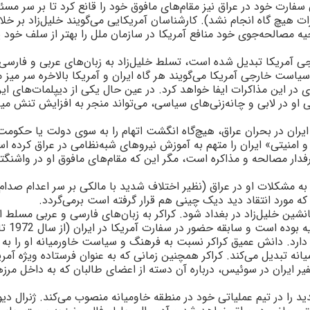
سفارت خود در عراق نيز مقام‌هاى مافوق خود را قانع کرد تا بر سر مسئل
کرات هيچ گاه انجام نشد).
کارشناسان آمريکايى مى‌گويند خليل‌زاد بر خل
يه مصالحه‌جوى خود منافع آمريکا در سازمان ملل را بهتر از سلف خود
ى آمريکا تبديل شده است، تسلط خليل‌زاد به زبان‌هاى عربى و فارسى 
ست خارجى آمريکا مى‌گويند هر گاه ايران و آمريکا بالاخره سر ميز م
ى در اين مذاکرات ايفا خواهد کرد. در عين حال يکى از ديپلمات‌هاى اي
ى او در لابى و چانه‌‌زنی‌هاى سياسى، مى‌تواند منجر به افزايش تنش ميا
ايران در بحران عراق، هيچ‌گاه انگشت اتهام را به سوى دولت يا حکومت 
منيتى» ايران را متهم به آموزش نيروهاى شبه‌نظامى در عراق کرده ا
فدار مصالحه و مذاکره است، مگر اين که مقام‌هاى مافوق او در واشنگتن
به مشکلات او در عراق (نظير اختلاف‌ شديد با مالکى بر سر اعدام صدام 
ا که مورد انتقاد ديد ديک چينى هم قرار گرفته است برمى‌گردد.
انشين خليل‌زاد در بغداد شود. کراکر به زبان‌هاى فارسى و عربى مسلط
 دارد. دانش عميق کراکر نسبت به فرهنگ و سياست خاورميانه او را به 
يانه تبديل مى‌کند. کراکر همچنين زمانى که به عنوان فرستاده ويژه آمري
ر ايران در سوئيس، درباره آن دسته از اعضاى طالبان که به داخل مرز
را در تيم عملياتى خود در منطقه خاوميانه منصوب مى‌کند. ژنرال ديو