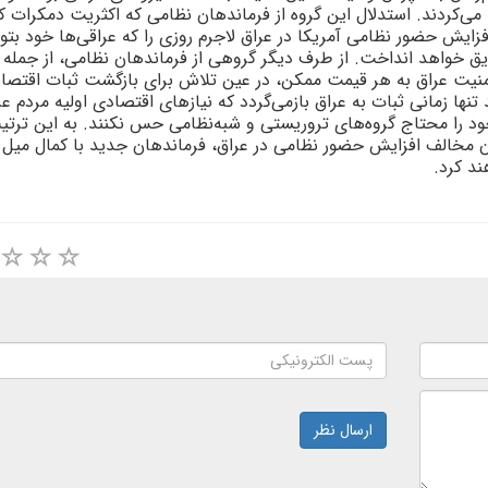
مى‌کردند. استدلال اين گروه از فرماندهان نظامى که اکثريت دمکرات ک
فزايش حضور نظامى آمريکا در عراق لاجرم روزى را که عراقى‌ها خود بتوا
ويق خواهد انداخت. از طرف ديگر گروهى از فرماندهان نظامى، از جمله ژ
منيت عراق به هر قيمت ممکن، در عين تلاش براى بازگشت ثبات اقتصا
نها زمانى ثبات به عراق بازمى‌گردد که نيازهاى اقتصادى اوليه مردم عر
د را محتاج گروه‌هاى تروريستى و شبه‌نظامى حس نکنند. به اين ترتي
ن مخالف افزايش حضور نظامى در عراق، فرماندهان جديد با کمال ميل و
ند کرد.
ارسال نظر