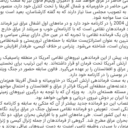
تى حاضر در عراق خواهد شد و آدميرال ويليام فالون نيز به سمت ريا
ى حاضر در خاورميانه و شمال آفريقا را تحت کنترل خود دارد، منصوب
به تصويب مجلس سنا نياز دارند که به گفته کارشناسان، بعيد است بو
فت سنا مواجه شود.
پتراس 55 ساله که آموزش نيروهاى امنيتى عراق در سال 2004 را در کارنامه خود دارد و در ماه‌هاى اول اشغال عراق نيز فر
 فرماندهان نظامى است که با کارنامه‌اى خوب و سربلند از عراق خارج 
عنوان يک فرمانده نظامى با تجربه که در عين حال داراى بينش سياسى و
ِين به عنوان استراتژيست مقابله با حمله‌هاى تروريستى و شبه‌نظامى،
گريبان است، شناخته مى‌شود. پتراس بر خلاف کيسى، طرفدار افزايش ح
مى‌شود، پيش از اين فرماندهى نيروهاى نظامى آمريکا در منطقه پاسيفيک را
ش آمريکا تحت فرمان او قرار داشته‌اند. به اين ترتيب براى نخستين
راق و افغانستان را بر عهده مى‌گيرد. فالون سابقه حضور در جنگ ويتنا
به سمت فرماندهى ارتش آمريکا در خاورميانه و شمال آفريقا هم‌زمان ب
دغدغه‌هاى منطقه‌اى آمريکا فراتر از عراق و افغانستان و احتمال مواجه
 مسئله هسته‌اى دارد.
به ويژه آن که با توجه به درگيرى نيروهاى زمينى
با ايران بر دوش نيروى دريايى و هوايى خواهد بود.
نتصاب اين دو فرمانده جديد بيشتر از آن که متکى به سابقه و کارنامه ک
متکى است. تعويض دو فرمانده نظامى مسئول جنگ در عراق برآيند نگاه
 به اين کشور است. طى ماه‌هاى اخير و با افزايش بحران عراق، دو نگاه
حران عراق مطرح شد. گروهى از فرماندهان از جمله ژنرال کيسى و ژنرا
زمان با سپردن وظيفه تامين امنيت به دست نيروهاى عراقى بودند و ب