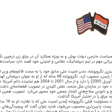
سياست خارجى دولت بوش و به ويژه عملکرد آن در عراق زير ذره‌بين نگ
ييراتى مهم در تيم ديپلماتيک، نظامى و امنيتى خود قصد دارد سياست‌ه
 نگروپونته، مدير امنيت ملى سابق خود را به سمت قائم‌مقام وزير ام
خارجه، يعنى نفر دوم ديپلماسى آمريکا پس از کاندوليزا رايس، منصوب کرد. نگروپونته 68 ساله که از او به عنوان
مى‌شود، سابقه سفارت آمريکا در بغداد (ژوئن 2004 تا آوريل 2005) را دارد و از سال 2001 تا 2004 هم نماينده دائم آمري
ت خود در سازمان ملل متحد، نقش کليدى در تصويب قطعنامه‌اى داشت
اح و نابودى سلاح‌هاى کشتار جمعى خود مجبور مى‌کرد. تصويب همين ق
 عراق را در اختيار آمريکا گذاشت.
با توجه به اين که قائم‌مقامى وزارت امورخارجه به نسبت م
د) پست پايين‌ترى محسوب مى‌شود، شايد بتوان گفت که پيچيدگى‌هاى 
با ايران و کره شمالى بر سر مسئله هسته‌اى باعث شده است تا بوش 