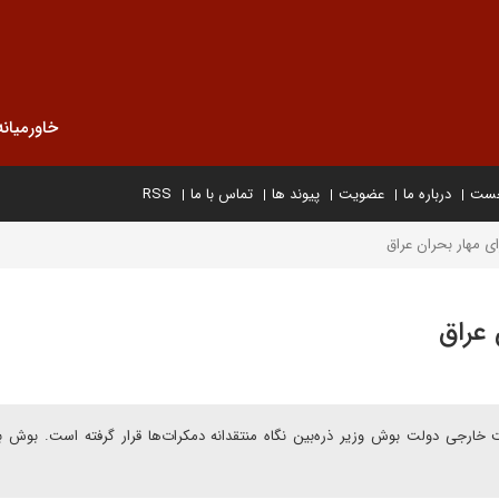
خاورمیانه
خست
درباره ما
عضویت
پیوند ها
تماس با ما
RSS
ى مهار بحران عراق
 عراق
خارجى دولت بوش وزير ذره‌بين نگاه منتقدانه دمکرات‌ها قرار گرفته است. بوش با