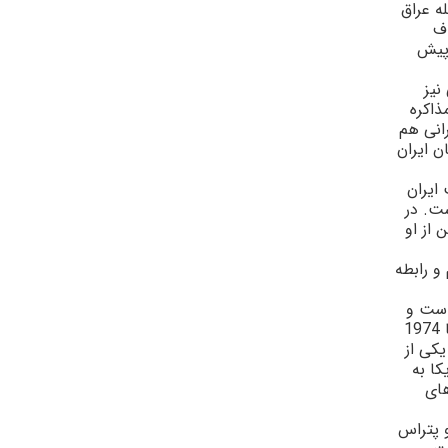
ه عراق
اف
 پيش
نيز
ذاکره
رانى هم
ن ايران
ايران
ست. در
 از او
و رابطه
 است و
در سال‌هاى گذشته سفير آمريکا در لبنان، کويت و سوريه بوده است و سابقه حضور در سفارت آمريکا در ايران (از سال 1972 تا 1974
يکى از
کا به
هاى
 پتراس