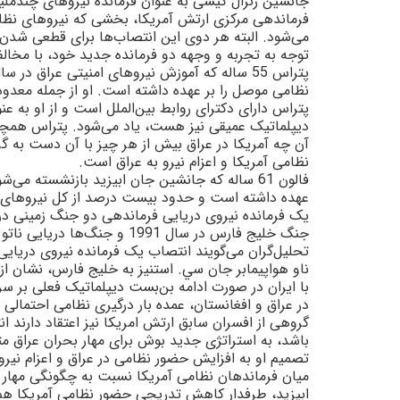
جانشين ژنرال کيسى به عنوان فرمانده نيروهاى چندملي
فرماندهى مرکزى ارتش آمريکا، بخشى که نيروهاى نظام
مى‌شود. البته هر دوى اين انتصاب‌ها براى قطعى شدن 
توجه به تجربه و وجهه دو فرمانده جديد خود، با مخال
نظامى موصل را بر عهده داشته است. او از جمله معدود
پتراس داراى دکتراى روابط بين‌الملل است و از او به 
ديپلماتيک عميقى نيز هست، ياد مى‌شود. پتراس همچنـِ
آن چه آمريکا در عراق بيش از هر چيز با آن دست به 
نظامى آمريکا و اعزام نيرو به عراق است.
فالون 61 ساله که جانشين جان ابيزيد بازنشسته 
عهده داشته است و حدود بيست درصد از کل نيروهاى ارت
يک فرمانده نيروى دريايى فرماندهى دو جنگ زمينى در ع
جنگ خليج فارس در سال 1991 و جنگ‌ها دريايى ناتو در بوسنى را در کارنامه خود دارد.
تحليل‌گران مى‌گويند انتصاب يک فرمانده نيروى دريايى 
ناو هواپيمابر جان سي. استنيز به خليج فارس، نشان از 
با ايران در صورت ادامه بن‌بست ديپلماتيک فعلى بر سر
در عراق و افغانستان، عمده بار درگيرى نظامى احتمالى 
گروهى از افسران سابق ارتش امريکا نيز اعتقاد دارند ا
باشد، به استراتژى جديد بوش براى مهار بحران عراق 
تصميم او به افزايش حضور نظامى در عراق و اعزام نيرو
ميان فرماندهان نظامى آمريکا نسبت به چگونگى مهار ب
ابيزيد، طرفدار کاهش تدريجى حضور نظامى آمريکا هم‌