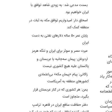
بسنت مدعی شد: به زودی شاهد توافق با
ایران خواهیم بود
اسحاق دار: امیدواریم توافق مکه به ثبات در
منطقه کمک کند
پایان عمر ۵۰ ساله دلارهای نفتی به دست
ایران
عبرت مصر و سوئز برای ایران و تنگه هرمز
اه
اردوغان: پیمان سه‌جانبه با عربستان و
اى
پاکستان علیه هیچ کشوری نیست
ور
زاکانی: پیام «پیمان مکه» بی‌اعتمادی
 ديپلماتى کهنه‌کار ياد
کا در
کشورهای منطقه به آمریکاست
 که
یمن: هر کشوری که در کنار عربستان قرار
طعنامه
بگیرد، متجاوز است
سئوليت قبلى نگروپونته (مدير امنيت ملى که با نظارت او به 16 سازمان
دفتر حفاظت منافع ایران در قاهره: ترامپ
سياست‌
دست
التماس‌کننده توافقی است که خود ویران کرد