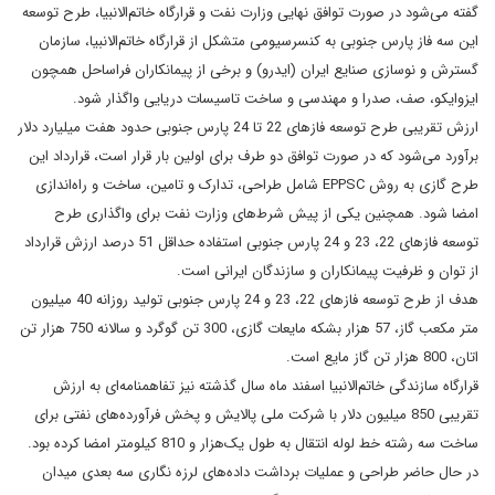
گفته مى‌شود در صورت توافق نهایی وزارت نفت و قرارگاه خاتم‌الانبیا، طرح توسعه
این سه فاز پارس جنوبی به کنسرسیومى‌ متشکل از قرارگاه خاتم‌الانبیا، سازمان
گسترش و نوسازی صنایع ایران (ایدرو) و برخی از پیمانکاران فراساحل همچون
ایزوایکو، صف، صدرا و مهندسی و ساخت تاسیسات دریایی واگذار شود.
ارزش تقریبی طرح توسعه فازهای 22 تا 24 پارس جنوبی حدود هفت میلیارد دلار
برآورد مى‌شود که در صورت توافق دو طرف برای اولین بار قرار است، قرارداد این
طرح گازی به روش
EPPSC
شامل طراحی‌، تدارک‌ و تامین‌، ساخت‌ و راه‌اندازی‌
امضا شود. همچنین یکی از پیش شرط‌های وزارت نفت برای واگذاری طرح
توسعه فازهای 22، 23 و 24 پارس جنوبی استفاده حداقل 51 درصد ارزش قرارداد
از توان و ظرفیت پیمانکاران‌ و سازندگان‌ ایرانی‌ است.
هدف از طرح توسعه فازهای 22، 23 و 24 پارس جنوبی تولید روزانه‌ 40 میلیون‌
متر مکعب‌ گاز، 57 هزار بشکه مایعات گازی، 300 تن گوگرد و سالانه 750 هزار تن
اتان، 800 هزار تن گاز مایع است.
قرارگاه سازندگی خاتم‌الانبیا اسفند ماه سال گذشته نیز تفاهمنامه‌ای به ارزش
تقریبی 850 میلیون دلار با شرکت ملی پالایش و پخش فرآورده‌های نفتی برای
ساخت سه رشته خط لوله انتقال به طول یک‌هزار و 810 کیلومتر امضا کرده بود.
در حال حاضر طراحی و عملیات برداشت داده‌های لرزه نگاری سه بعدی میدان