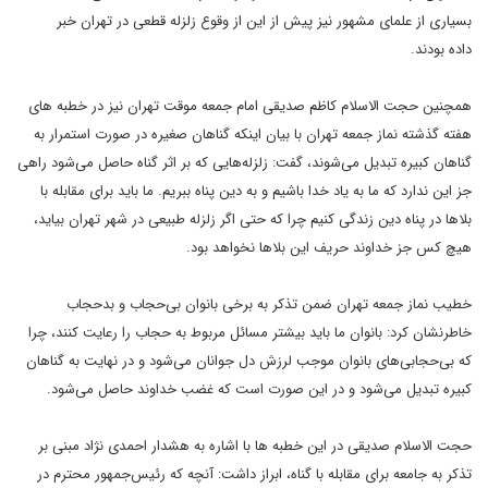
بسیاری
از علمای مشهور نیز پیش از این از وقوع زلزله قطعی در تهران خبر
داده
بودند
.
همچنین حجت الاسلام کاظم صدیقی امام جمعه موقت تهران نیز در
خطبه های
هفته گذشته نماز جمعه تهران با بیان اینکه گناهان صغیره در صورت
استمرار به
گناهان کبیره تبدیل می‌شوند، گفت: زلزله‌هایی که بر اثر گناه
حاصل می‌شود راهی
جز این ندارد که ما به یاد خدا باشیم و به دین پناه
ببریم. ما باید برای مقابله با
بلاها در پناه دین زندگی کنیم چرا که حتی
اگر زلزله طبیعی در شهر تهران بیاید،
هیچ کس جز خداوند حریف این بلاها
نخواهد بود
.
خطیب نماز جمعه تهران ضمن تذکر به برخی بانوان بی‌حجاب
و بدحجاب
خاطرنشان کرد: بانوان ما باید بیشتر مسائل مربوط به حجاب را
رعایت کنند، چرا
که بی‌حجابی‌های بانوان موجب لرزش دل جوانان می‌شود و در
نهایت به گناهان
کبیره تبدیل می‌شود و در این صورت است که غضب خداوند حاصل
می‌شود
.
حجت الاسلام صدیقی در این خطبه ها با اشاره به هشدار احمدی
نژاد مبنی بر
تذکر به جامعه برای مقابله با گناه، ابراز داشت: آنچه که
رئیس‌جمهور محترم در