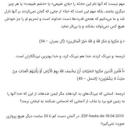
مهم نیست که
آنها نام این حادثه را «بلای طبیعی» یا «خشم طبیعت» یا هر چیز
دیگری
بنامند، بلکه مهم این است که «بلا» از جایی که گمان نمی‌کردند بر آنها
نازل
شد و ما می‌دانیم که همه‌ی قدرت‌ها دست خداوند است و تحریم او را جز
خودش
هیچ کس نمی‌تواند بشکند و یا بی‌اثر نماید
.
«
وَ مَکَرُوا وَ مَکَرَ اللَّهُ وَ اللَّهُ خَيْرُ الْماکِرينَ» (آل عمران – 54)
ترجمه: و نيرنگ کردند خدا هم نيرنگ کرد، و خدا بهترين نيرنگ‏کاران است‏
.
«أَ فَأَمِنَ الَّذينَ مَکَرُوا السَّيِّئاتِ أَنْ يَخْسِفَ اللَّهُ بِهِمُ
الْأَرْضَ أَوْ يَأْتِيَهُمُ الْعَذابُ مِنْ
حَيْثُ لا يَشْعُرُونَ« (النحل – 45)
ترجمه: کسانى که نيرنگ‌هاى بد کرده‏اند مگر ايمن
شده‏اند از اين که خدا آنها را
به زمين فرو برد يا عذاب از آنجايى که
احساس نمى‏کنند به ايشان برسد؟
ZDF-heute.de-18.04.2010
: در آلمان دست کم تا 20 ساعت دیگر هیچ پروازی
صورت نمی‌گیرد
!