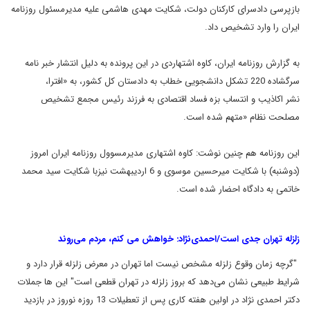
بازپرسی دادسرای کارکنان
دولت، شکایت مهدی هاشمی علیه مدیرمسئول روزنامه
ایران را وارد تشخیص داد
.
به
گزارش روزنامه ایران، کاوه اشتهاردی در این پرونده به دلیل انتشار خبر
نامه
سرگشاده 220 تشکل دانشجویی خطاب به دادستان کل کشور، به «افترا،
نشر
اکاذیب و انتساب بزه فساد اقتصادی به فرزند رئیس مجمع تشخیص
مصلحت نظام
»
متهم شده است
.
این روزنامه هم چنین نوشت: کاوه اشتهاری مدیرمسوول
روزنامه ایران امروز
(دوشنبه) با شکایت میرحسین موسوی و 6 اردیبهشت نیزبا
شکایت سید محمد
خاتمی به دادگاه احضار شده است
.
زلزله تهران جدی است/احمدی‌نژاد: خواهش می کنم، مردم می‌روند
"
گرچه
زمان وقوع زلزله مشخص نيست اما تهران در معرض زلزله قرار دارد و
شرايط
طبيعى نشان مى‌دهد که بروز زلزله در تهران قطعى است" این ها جملات
دکتر
احمدی نژاد در اولین هفته کاری پس از تعطیلات 13 روزه نوروز در بازديد