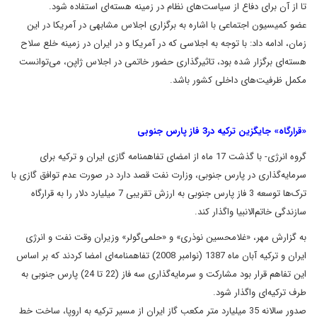
تا از آن براى دفاع از سياست‌هاى نظام در زمينه هسته‌اى
استفاده شود
.
عضو کميسيون اجتماعى با اشاره به برگزارى اجلاس مشابهى در
آمريکا در اين
زمان، ادامه داد: با توجه به اجلاسى که در آمريکا و در
ايران در زمينه خلع سلاح
هسته‌اى برگزار شده بود، تاثيرگذارى حضور خاتمى
در اجلاس ژاپن، مى‌توانست
مکمل ظرفيت‌هاى داخلى کشور باشد
.
«قرارگاه» جایگزین ترکیه در3 فاز پارس جنوبی
گروه انرژى- با گذشت 17 ماه از امضای تفاهمنامه گازی ایران و ترکیه برای
سرمايه‌گذاری در پارس جنوبی، وزارت نفت قصد دارد در صورت عدم توافق گازی با
ترک‌ها توسعه 3 فاز پارس جنوبی به ارزش تقریبی 7 میلیارد دلار را به قرارگاه
سازندگی خاتم‌الانبیا واگذار کند.
به گزارش مهر، «غلامحسین نوذری» و «حلمى‌گولر» وزیران وقت نفت و انرژی
ایران و ترکیه آبان ماه 1387 (نوامبر 2008) تفاهمنامه‌ای امضا کردند که بر اساس
این تفاهم قرار بود مشارکت و سرمايه‌گذاری سه فاز (22 تا 24) پارس جنوبی به
طرف ترکیه‌ای واگذار شود.
صدور سالانه 35 میلیارد متر مکعب گاز ایران از مسیر ترکیه به اروپا، ساخت خط