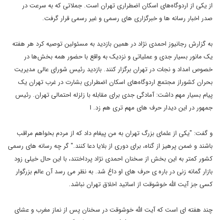
از
یکی از اردوگاه‌هاى اسکان اضطرارى تهران است. جملاتی که به سرعت در
صدر
اخبار رسانه ها و خبرگزاری های رسمی و غیر رسمی قرار گرفت
.
به
گزارش رجانیوز احمدی نژاد در همین بازدید به مسئولين توصيه کرد هر هفته
يک
مانور بسيار جدى و عملياتى و نزديک به واقع با حضور همه بخش‌ها در
خصوص
امداد و نجات در تهران برگزار کنند. بازدید رئيس شوراى عالى مديريت
بحران
کشوراز مجتمع اردوگاه‌هاى اسکان اضطرارى بشارت در غرب تهران یک
پیام بسیار
مهم داشت: آمادگی جدی برای مقابله با زلزله احتمالی تهران. رئیس
جمهور در
این دیدار حرف های مهم تری هم زد. ا
و گفت: "يکى از علماى بزرگ
تهران به من پيغام داد که از مردم بخواهم مراقب
باشند و ضمن پرهيز از
گناه، براى دورى از بلايا دعا کنند." گر چه رسانه های رسمی
کشور کمتر به
این بخش از سخنان احمدی نژاد پرداختند، با این حال خیلی زود
بازار گمانه
زنی در باره ی حرف های او داغ شد. به نظر می رسد آن عالم بزرگوار
کسی جز
آیت الله خوشوقت از اساتید اخلاق تهران نباشد
.
چند هفته ای است که
آیت الله خوشوقت در سخنان پس از نماز مغرب و عشای