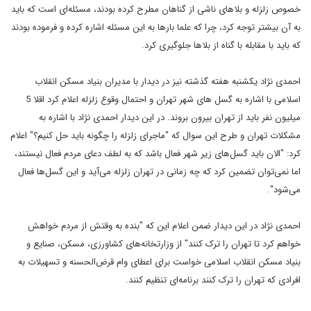
خصوص زلزله و بلاهای ناشی از گناهان مطرح کرده بودند،
‌مسئله‌ای است که باید
به آن بیشتر توجه کرد، چرا که علما بارها به این
مسئله اشاره کرده و فرموده بودند
که باید با مقابله با گناه از بلاها
جلوگیری کرد
.
احمدی نژاد یکشنبه هفته گذشته نیز در دیدار با مدیران
بنیاد مسکن انقلاب
اسلامی با اشاره به گسل های شهر تهران و احتمال وقوع
زلزله اعلام کرد اقلا 5
ميليون نفر بايد از تهران بيرون بروند. در این
دیدار احمدی نژاد با اشاره به
مشکلات تهران و طرح این سوال که "ماجراى
زلزله را چگونه بايد حل کنيم؟" اعلام
کرد: "الان بايد گسل‌هاى زير شهر
فعال باشد که به لطف دعاى مردم فعال نيستند،
اما نمى‌توان تضمين کرد که چه
زمانى در تهران زلزله مى‌آيد و اين گسل‌ها فعال
مى‌شود
."
احمدی
نژاد در این دیدار ضمن اعلام این که "بنده به وقتش از مردم خواهش
خواهم
کرد تا تهران را ترک کنند" از وزارتخانه‌هاى کشاورزى، مسکن، صنايع و
بنياد
مسکن انقلاب اسلامى خواست برای اعطای وام قرض‌الحسنه و تسهیلات به
افرادی
که تهران را ترک کنند برنامه‌اى تنظيم کنند
.