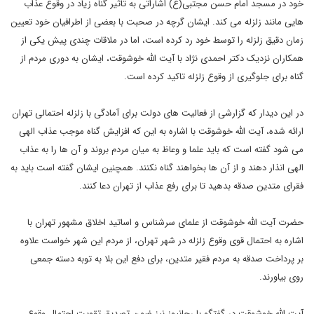
خود در مسجد امام حسن
مجتبی(ع) اشاراتی به تاثیر گناه زیاد در وقوع عذاب
هایی مانند زلزله می
کند. ایشان گرچه در صحبت با بعضی از اطرافیان خود تعیین
زمان دقیق زلزله
را توسط خود رد کرده است، اما در ملاقات چندی پیش یکی از
همکاران نزدیک
دکتر احمدی نژاد با آیت الله خوشوقت، ایشان به دوری مردم از
گناه برای
جلوگیری از وقوع زلزله تاکید کرده است
.
در این دیدار که گزارشی از
فعالیت های دولت برای آمادگی با زلزله احتمالی تهران
ارائه شده، آیت الله
خوشوقت با اشاره به این که افزایش گناه موجب عذاب الهی
می شود گفته است که
باید علما و وعاظ به میان مردم بروند و آن ها را به عذاب
الهی انذار دهند
و از آن ها بخواهند گناه نکنند. همچنین ایشان گفته است باید به
فقرای
متدین صدقه بدهید تا برای رفع عذاب از تهران دعا کنند
.
حضرت آیت
الله خوشوقت از علمای سرشناس و اساتید اخلاق مشهور تهران با
اشاره به
احتمال قوی وقوع زلزله در شهر تهران، از مردم این شهر خواست علاوه
بر
پرداخت صدقه به مردم فقیر متدین، برای دفع این بلا به توبه دسته جمعی
روی
بیاورند
.
آیت الله خوشوقت در گفتگو با رجانیوز نیز ضمن تصدیق تقویت
احتمال وقوع