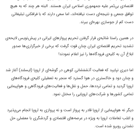
اقتصادی بی‌ثمر
علیه جمهموری اسلامی ایران هستند. البته هر چند که به هیچ
توافق جمعی و
نتیجه‌ای دست‌ نیافته‌اند، اما سعی دارند که با فرافکنی تبلیغاتی
دست کم
از جوسازی بهره‌ای ببرند
.
در همین راستا شائبه‌ی قرار گرفتن تحریم
پروازهای ایرانی در پیش‌نویس لایحه‌ی
تشدید تحریم اقتصادی ایران چنان قوت
گرفت که برخی از خبرگزاری‌ها صدور
ابلاغ آن به کلیه‌ی فرودگاه‌ها را نیز
اعلام نمودند
!
اما دیری نپایید که فعالیت آتشفشانی کوهی در گوشه‌ای
از اروپا (ایسلند) آغاز شد
و چنان دود و خاکستری در هوا گسترد که منجر به
تعطیلی کلیه‌ی فرودگاه‌های
اروپا گردید و تمامی ترددها، حمل‌ و نقل‌ها و
فعالیت‌های فرودگاهی و هواپیمایی
تمامی کشورها و شرکت‌های اروپایی را مختل
نمود
.
دیگر نه هواپیمایی از اروپا قادر به پرواز است و نه پروازی
به اروپا انجام می‌پذیرد
و اغلب تعاملات اروپا به ویژه در عرصه‌های
اقتصادی و گردشگری با معضلی حل
نشدنی روبرو شده است
.