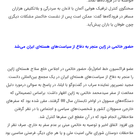
خواسته تا در فرودگاه‌ها نماند
.
سخنگوی
کنترل ترافیک هوایی آلمان با اذعان به سردرگی و بلاتکلیفی هزاران
مسافر در
فرودگاه‌ها گفت: ممکن است پس از نشست خاکستر مشکلات دیگری
چون طوفان یا
باران پیش‌آید
.
حضور خاتمى در ژاپن منجر به دفاع از
سياست‌هاى هسته‌اى ايران مى‌شد
عضو فراکسيون خط امام(ره)، حضور خاتمى در اجلاس خلع سلاح هسته‌اى
ژاپن
را منجر به دفاع از سياست‌هاى هسته‌اى ايران در يک مجمع بين‌المللى
دانست
.
مجيد
نصيرپور نماينده سراب در گفت‌وگو با ايلنا، در پاسخ به سوالى
درمورد دليل
ممانعت از سفر سيدمحمد خاتمى به ژاپن اظهار داشت: براساس
تصميماتى که
دستگاه‌هاى مسوول در اواخر تابستان سال 88 گرفتند، مقرر شده
بود که سفرهاى
خارجى مسوولان کشور و شخصيت‌هاى سياسى و اجتماعى با در نظر
گرفتن
ملاحظاتى انجام شود که در آن مقطع اين سفرها کنترل شد
.
وى افزود: اتفاق اخير و توصيه به خاتمى مبنى بر عدم سفر به خارج،
صرف نظر از
ملاحظات دوستان شوراى عالى امنيت ملى و يا هر جاى ديگر، فرصتى
مناسبى بود