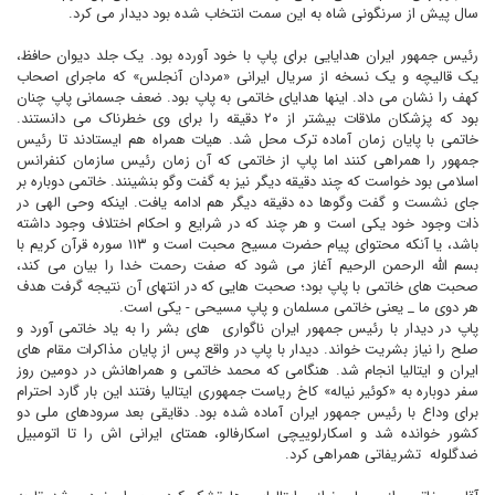
سال پيش از سرنگونى شاه به اين سمت انتخاب شده بود ديدار مى کرد.
رئيس جمهور ايران هدايايى براى پاپ با خود آورده بود. يک جلد ديوان حافظ،
يک قاليچه و يک نسخه از سريال ايرانى «مردان آنجلس» که ماجراى اصحاب
کهف را نشان مى داد. اينها هداياى خاتمى به پاپ بود. ضعف جسمانى پاپ چنان
بود که پزشکان ملاقات بيشتر از ۲۰ دقيقه را براى وى خطرناک مى دانستند.
خاتمى با پايان زمان آماده ترک محل شد. هيات همراه هم ايستادند تا رئيس
جمهور را همراهى کنند اما پاپ از خاتمى که آن زمان رئيس سازمان کنفرانس
اسلامى بود خواست که چند دقيقه ديگر نيز به گفت وگو بنشينند. خاتمى دوباره بر
جاى نشست و گفت وگوها ده دقيقه ديگر هم ادامه يافت. اينکه وحى الهى در
ذات وجود خود يکى است و هر چند که در شرايع و احکام اختلاف وجود داشته
باشد، يا آنکه محتواى پيام حضرت مسيح محبت است و ۱۱۳ سوره قرآن کريم با
بسم الله الرحمن الرحيم آغاز مى شود که صفت رحمت خدا را بيان مى کند،
صحبت هاى خاتمى با پاپ بود؛ صحبت هايى که در انتهاى آن نتيجه گرفت هدف
هر دوى ما _ يعنى خاتمى مسلمان و پاپ مسيحى - يکى است.
پاپ در ديدار با رئيس جمهور ايران ناگوارى
هاى بشر را به ياد خاتمى آورد و
صلح را نياز بشريت خواند. ديدار با پاپ در واقع پس از پايان مذاکرات مقام هاى
ايران و ايتاليا انجام شد. هنگامى که محمد خاتمى و همراهانش در دومين روز
سفر دوباره به «کوئير نياله» کاخ رياست جمهورى ايتاليا رفتند اين بار گارد احترام
براى وداع با رئيس جمهور ايران آماده شده بود. دقايقى بعد سرودهاى ملى دو
کشور خوانده شد و اسکارلوييچى اسکارفالو، همتاى ايرانى اش را تا اتومبيل
ضدگلوله
تشريفاتى همراهى کرد.