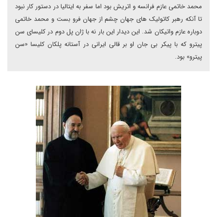
محمد خاتمى عازم فرانسه و اتريش بود اما سفر به ايتاليا در دستور کار نبود
تا آنکه رهبر کاتوليک هاى جهان چشم از جهان فرو بست و محمد خاتمی
دوباره عازم واتیکان شد. اين ديدار اين بار نه با ژان پل دوم در کليساى سن
پيترو که با پيکر بى جان او بر قالى ايرانى در آستانه پلکان کليسا «سن
پيترو» بود.