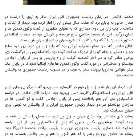
محمد خاتمی
در زمان ریاست جمهوری اش ايران سفر به اروپا را درست در
همان جايى به پايان برد که هفت سال پيش آن را آغاز کرده بود. ديدار از ايتاليا و
ملاقات با پاپ ژان پل دوم. ديدارى که به عنوان مظهرى از گفت وگوى تمدن ها و
اديان درآمد. اين بار محمد خاتمى عازم فرانسه و اتريش بود اما سفر به ايتاليا در
دستور کار نبود تا آنکه رهبر کاتوليک هاى جهان چشم از جهان فرو بست.
آقای خاتمى که تنها مقام بلندپايه ايرانى بود که پاپ ژان پل دوم اين مرد صلح
جو و معتدل
و بذله گو را از نزديک ملاقات کرده بود بلافاصله پس از درگذشت وى
پيامى صادر کرد و سر آخر تصميم گرفت از راه پاريس و پس از پايان اجلاس
يونسکو و سخنرانى در مورد گفت وگوى تمدن ها عازم ايتاليا شود تا در پايان يک
سفر طولانى به اروپا پرونده سفر به غرب را در کسوت رياست جمهورى به واتيکان
خاتمه دهد.
اين ديدار اين بار نه با ژان پل دوم در کليساى سن پيترو که با پيکر بى جان او بر
قالى ايرانى در آستانه پلکان کليسا «سن پيترو» بود. شرکت آقای خاتمى در مراسم
خاکسپارى پاپ آن هم بلافاصله پس از پايان اجلاس گفت و گو تمدن ها در
سازمان يونسکو هر دو ديدار رئيس جمهورى ايران را از واتيکان به نوعى براى
جهان سمبليک کرد.
رسانه هاى دنيا در روند وداع جهان با ژان پل دوم سه محل را بيش از همه جا
رصد کردند. بيشترين عکس خبرى که پس از خاکسپارى پاپ از اين مراسم
مخابره شد تصاوير رئيس جمهورى ايران و رئيس ايالات متحده آمريکا بود.
رسانه ها حضور اين دو رهبر را که هم اکنون با هم بر سر چالش هستند به دو