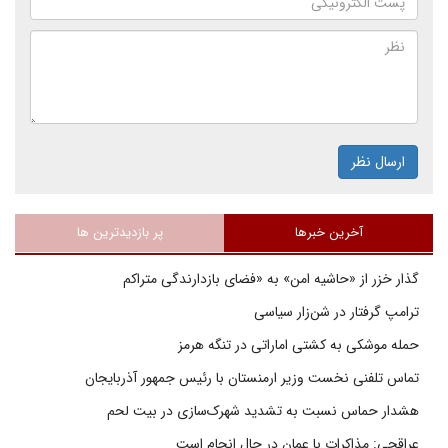
ارسال نظر
آخرین خبرها
پر بازدیدترین ها
گذار خزر از «حاشیه امن» به «فضای بازدارندگی متراکم
ترامپ گرفتار در شن‌زار سیاسی
حمله موشکی به کشتی اماراتی در تنگه هرمز
تماس تلفنی نخست وزیر ارمنستان با رئیس جمهور آذربایجان
هشدار حماس نسبت به تشدید شهرک‌سازی در بیت‌ لحم
عراقچی: مذاکرات با عمان در حال انجام است