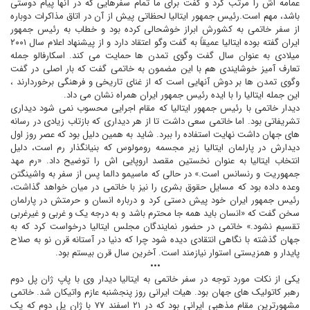
عمامه اش را مرتب کرد و گفت براى ما تمام سفرهايى که در آنها پيام دوستى
باشد، مهم است.رئيس جمهور ايتاليا لحظاتى پيش از آن در اتاق مذاکرات دوباره
از سفر خاتمى به کشورش ابراز خوشحالى کرده بود و خطاب به رئيس جمهور
ايران گفته بوده ايتاليا عميقاً به گفت وگو اعتقاد دارد و از پيشنهاد اعلام سال ۲۰۰۱
ميلادى به عنوان سال گفت وگوى تمدن ها حمايت مى کند. اسکارفالو جمله
تعارف آميز خوشايندى هم با اين مضمون به خاتمى گفت که بار اصلى در گفت
وگوى تمدن ها بر دوش آنهايى است که از غناى تاريخى و فرهنگى برخوردارند ،
اين جمله ايتاليا را با ايده رئيس جمهور ايران همراه نشان مى داد.
ديدار خاتمى با رئيس جمهور ايتاليا که مقام اجرايى محسوب نمى شود ديدارى
تشريفاتى بود. اما خاتمى سعى داشت تا از هر ديدارى که بازتاب زيادى در رسانه
هاى جهان داشت نهايت استفاده را ببرد. شايد به همين دليل بود که عصر روز اول
ديدارش در پارلمان ايتاليا زير مجسمه رومولوس که بنيانگذار رم است، دليل
انتخاب ايتاليا به عنوان نخستين مقصد اروپايى اش را توضيح داد. «رم مهد
جمهوريت و رنسانس است.» در حالى که ماسيمو دالما پس از سفر به واشينگتن
وعده داده بود که مسايل حقوق بشرى را نيز با خاتمى در ميان خواهد گذاشت،
رئيس جمهور ايران خود پيش دستى کرد و درباره انسان و حرمتش در پارلمان
سخن گفت که «انسان بايد همه جا محترم باشد و به درجه يک و غربى و غيرغربى
تقسيم نشود.» خاتمى در حضور نمايندگان مجلس ايتاليا درخواست کرد که به
جهان گذشته با نگاهى انتقادى ديده شود چرا که دنيا در آستانه قرن نو به صلاح
پايدار و همزيستى استوار نيازمند است. آخرين سال قرن بيستم بود.
•••
يکى از نکات مورد توجه در سفر خاتمى به ايتاليا ديدار وى با پاپ ژان پل دوم
رهبر کاتوليک هاى جهان بود. هيات ايرانى روز پنجشنبه عازم واتيکان شد. خاتمى
مشهورترين مقام مذهبى ايرانى بود که در ۲۱ اسفند ۷۷ با ژان پل دوم که يک