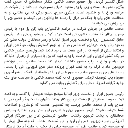
شکل تفسير کردند. اول حضور محمد خاتمى متفکر مسلمانى که منادى گفت
وگوى تمدن ها است و پاپ را پدر معنوى دنياى مسيحيت مى داند و از شرکت در
مراسم وداع با او خشنود است. ديگرى جورج دبليو بوش که بى اعتنايى او به
مخالفت هاى پاپ با جنگ در عراق را رسانه ها يادآورى مى کردند و حضور وى را
بى ارزش مى خواندند.
محمد خاتمى در جريان شرکت در مراسم خاکسپارى پاپ ژان پل دوم با رئيس
جمهور ايتاليا که مقامى تشريفاتى است ديدار کرد و رومانو پرودى رهبر رئيس
سابق کميسيون اروپا و نخست وزير اسبق ايتاليا و رهبر مخالفان دولت فعلى نيز
به ديدارش رفت. ديدارى که خاتمى در آن بر لزوم گسترش روابط دو کشور ايران
و ايتاليا بيش از آنچه که در اين هفت سال بود تاکيد کرد. واپسين حضور خاتمى
در يک کشور اروپايى اين فرصت را پديد آورد که وى با بسيارى از رهبران دنيا که
در مراسم وداع با پاپ حضور داشتند ديدار کند.محمد خاتمى عصر نوزدهم
فروردين ماه با ترک رم به قصد تهران پرونده سفر هاى اروپايى اش را بست.
رسانه هاى جهان حضور خاتمى و جورج بوش را در فاصله اى اندک از هم آخرين
معجزه پاپ توصيف کردند. حضورى که به گفته محمد خاتمى با سياست هاى يک
جانبه گرايانه آمريکا محلى براى گشايش روابط نمى گذارد.
•••
رئيس جمهور ايران و نخست وزير ايتاليا موضع دولت هايشان را گفتند و به قصد
ترک محوطه سخنرانى از پشت تريبون کنار رفتند. ناگهان يک خبرنگار آمريکايى با
صداى بلند از محمد خاتمى پرسيد چه تضمينى هست که نوسازى و اصلاحات
شما متوقف نشود؟ رئيس جمهور ايران با شنيدن اين سئوال بى اعتنا به وسواس
محافظان به پشت تريبون برگشت. خاتمى کريستين امان پور خبرنگار ايرانى
آمريکايى تبار تلويزيون «سى ان ان» را مى شناخت. همانى که چند سال پيش با
او مصاحبه کرد و خاتمى طى آن مصاحبه پيامى تاريخى به ملت آمريکا فرستاد.