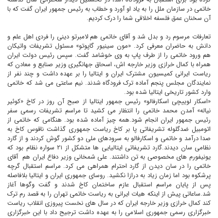
خاتمى در سازمان ملل را به ياد او آورد و خطاب به رئيس جمهور ايران گفت که با
آن سخنان عمق فلسفه اخلاقى شما را درک کرديم.
تعارفات مرسوم رد و بدل شد و آقای خاتمى هم لامبرتو دينى را فردى اهل علم و
دانش به حاضران معرفى کرد. «مون سينيور گاپوتو» مسئول تشريفات واتيکان
هم ورود خاتمى را از طرف پاپ به وى خوشامد گفت. سپس رئيس دولت ايران
همراه با کمال خرازى وزير خارجه اش، اسحاق جهانگيرى وزير صنايع و معادن که
رياست ايرانى کميسيون مشترک ايران و ايتاليا را بر عهده داشت و چند نفر از
نمايندگان مجلس پنجم آماده ترک فرودگاه شدند. نيم ساعتى مى شد که خاتمى
وارد کشور تاريخى ايتاليا شده بود.
«اسکار لوييچى اسکارفالو» رئيس جمهور ايتاليا از صبح آن روز در کاخ «کوئير
نياله» آمدن محمد خاتمى را انتظار مى کشيد تا مراسم تشريفات رسمى سفر
رئيس جمهور ايران انجام شود.همه چيز آماده شده بود. هنگامى که خاتمى از
اتومبيل ضدگلوله تشريفاتى پا بر کاخ رياست جمهورى گذاشت ناقوس کاخ به
صدا درآمد و خاتمى و اسکارفالو به سرودهاى ملى دو کشور گوش کردند و از گارد
نظامى سان ديدند.گارد تشريفاتى ايتاليايى ها متشکل از ۲۱ سواره نظام بود که
يونيفورم هاى مخصوصى به تن داشتند. على شمخانى وزير دفاع ايران هم
آقای
خاتمى را در سان ديدن از گارد احترام همراهى مى کرد. مراسم استقبال گرچه
پرشکوه بود اما زمان زياد به درازا نکشيد. روساى جمهورى ايران و ايتاليا بلافاصله
پس از پايان مراسم استقبال عازم ساختمان کاخ شدند و گفت وگوها آغاز
شد.ساعاتى پيش از اينکه هيات ايرانى به رياست خاتمى تهران را به قصد رم ترک
کند کمال خرازى وزير خارجه ايران که در سال هاى نخست پيروزى انقلاب رياست
خبرگزارى رسمى جمهورى اسلامى را به عهده داشت ترجيح داد با اين خبرگزارى