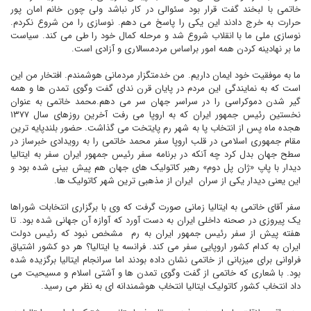
خاتمى با لبخند گفت قرار بود سئوالى در کار نباشد ولى چون خانم امان پور
حرارت به خرج دادند اين يکى را پاسخ مى دهم. نوسازى را من شروع نکردم.
نوسازى ملى ما با انقلاب شروع شد و مرحله کمال خود را طى مى کند. سياست
ما بر نهادينه کردن همه امور براساس مردمسالارى و آزادى است.
ما به موفقيت خود ايمان داريم. من خدمتگزار مردمانى هوشمندم. افتخار من اين
است که به نمايندگى اين مردم در پايان قرن نداى گفت وگوى تمدن ها و همه
گير شدن دموکراسى را در سراسر جهان سر مى دهم.محمد خاتمى به عنوان
نخستين رئيس جمهور ايران که به اروپا مى رفت آخرين روزهاى سال ۱۳۷۷
هجده ماه پس از انتخاب پا به شهر رم پايتخت مى گذاشت. حضور بلندپايه ترين
مقام جمهورى اسلامى در قلب اروپا سفر محمد خاتمى را به رويدادى خبرساز در
سطح جهان بدل کرد چه آنکه در برنامه سفر رئيس جمهور ايران سفر به ايتاليا
ديدار با پاپ «ژان پل دوم» رهبر کاتوليک هاى جهان هم پيش بينى شده بود و
اين يعنى ديدار يکى از سران ايران از مذهبى ترين شهر کاتوليک ها.
سفر آقای خاتمى به ايتاليا زمانى صورت گرفت که وى با برگزارى انتخابات شوراها
يک پيروزى در صحنه داخلى ايران به دست آورد که آوازه آن جهانى شده بود. تا
هفته پيش از سفر رئيس جمهور ايران به رم
مشخص نبود که رئيس دولت
ايران به کدام کشور اروپايى سفر مى کند. فرانسه يا ايتاليا؟ هر دو کشور اشتياق
فراوانى براى ميزبانى از خاتمى نشان داده بودند اما سرانجام ايتاليا برگزيده شده
بود. با شعارى که خاتمى از گفت وگوى تمدن ها و آشتى اسلام و مسيحيت مى
داد انتخاب کشور کاتوليک ايتاليا انتخاب هوشمندانه اى به نظر می رسید.