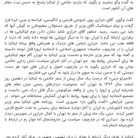
به گفت وگو بنشيند و بگويد که بازديد خاتمى از ايتاليا پاسخ به حسن نيت مقام
هاى آن کشور است.
گفت وگوى
آقای خرازى روى خروجى فارسى و انگليسى، فرانسه و عربى ايرنا قرار
گرفت و پيام ديپلماتيک آقاى وزير از طريق مسئولان مطبوعاتى به گوش آنها که
بايد مى رسيد، رسيد. منظور آقای خرازى شايد نشان دادن عزم ايتاليايى ها در
برقرارى ارتباط گرم با ايران بود تا به ديگر اروپايى ها توجه داده باشد که دارند از
قافله عقب مى مانند. خرازى تماس هاى نزديک و همراهى واقع بينانه ايتاليا با
ايران را در چارچوب مناسبات جمهورى اسلامى با اتحاديه اروپا قابل توجه دانسته
و گفته بود که سفر وزير خارجه و نخست وزير ايتاليا به تهران گام مهم ايتاليايى
ها براى گسترش روابط بود. جو تهران در آغاز اجراى سياست تنش زدايى خاتمى
چنان بود که خرازى بگويد ما در چارچوب اصول و ارزش هاى خود هر دست
دوستى که با حسن نيت به سوى ما دراز شود به گرمى مى فشاريم.
«لامبرتو دينى» که درست يک سال پيش از سفر خاتمى به ايتاليا در دهمين روز
اسفند سال ۱۳۷۶ به تهران آمد ممنوعيت ديدارهاى رسمى ميان مقام هاى
بلندپايه ايران و اروپا را پس از واقعه ميکونوس ديگر قابل درک نمى دانست و
تصميم اتحاديه اروپا را براى بهبود روابط با تهران گشايش محتاطانه مى خواند. در
چنين شرايطى «گفت وگوى باز» ضرورى است. روزنامه هاى ايتاليا سفر وزير
خارجه کشورشان به ايران را آغاز دوباره مسابقه براى رسيدن به نفت خليج فارس
تعبير کردند. دينى يک ماه پيش از سفر به تهران با کمال خرازى در سوييس ديدار
کرده بود. ديدارى که در چارچوب سياست بى جاروجنجال اما موثر رم در ارتباط با
خاورميانه انجام شد.
ايتاليا از طرف ديگر ارتباط با بغداد را براى تضمين حضور در عراق آغاز کرده بود.