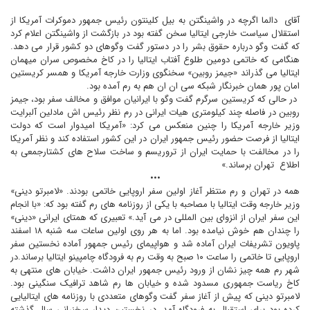
آقای
دالما اگرچه در واشينگتن به بيل کلينتون رئيس جمهور دموکرات آمريکا از
استقلال سياست خارجى ايتاليا سخن گفته بود در بازگشت از واشينگتن اعلام کرد
که گفت وگو درباره حقوق بشر را در دستور گفت وگوهاى دو کشور قرار مى دهد.
هنگامى که خاتمى دومين طلوع آفتاب ايتاليا را در کاخ مخصوص سران ميهمان
ايتاليا مى گذراند «جيمز روبين» سخنگوى وزارت خارجه آمريکا و همسر کريستين
امان پور همان خبرنگار شبکه سى ان ان هم به رم آمده بود.
در حالى که کريستين سرگرم گفت وگو با ايرانيان موافق و مخالف سفر بود، جيمز
روبين در فاصله چند کيلومترى هيات ايرانى در رم نظر رئيس اش مادلين آلبرايت
وزير خارجه آمريکا را چنين منعکس مى کرد: «آمريکا اميدوار است که دولت
ايتاليا از فرصت حضور رئيس جمهور ايران در اين کشور استفاده کند و نظر آمريکا
را در مخالفت با حمايت ايران از تروريسم و ساخت سلاح هاى کشتارجمعى به
اطلاع
تهران برساند.»
•••
همه در تهران و رم منتظر آغاز اولين سفر اروپايى خاتمى بودند. «لامبرتو دينى»
وزير خارجه وقت ايتاليا با مصاحبه با يکى از روزنامه هاى رم گفته بود که: «با انجام
اين سفر ايران از انزواى بين المللى در مى آيد.» تعبيرى که همتاى ايرانى «دينى»
را چندان هم خوش نيامده بود. اما به هر روى اولين ساعات سه شنبه ۱۸ اسفند
پاويون تشريفات ايران آماده شد و هواپيماى رئيس جمهور آماده نخستين سفر
اروپايى تا خاتمى را ساعت ۱۰ صبح به وقت رم به فرودگاه چامپينو ايتاليا برساند.در
شهر رم همه چيز نشان از ورود رئيس جمهور ايران داشت. خيابان هاى منتهى به
کاخ رياست جمهورى مسدود شده و خيابان ها رم شاهد ترافيک سنگينى بود.
لامبرتو دينى که پيش از آغاز سفر گفت وگوهاى متعددى با روزنامه هاى ايتاليايى
کرده بود براى استقبال به فرودگاه آمد، در نخستين ديدار سخنرانى سال گذشته