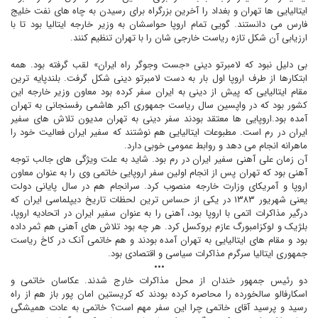
ايتاليايى ها تهران و بغداد را آخرين بزرگراه براى رسيدن به چاه هاى نفت خليج
فارس مى دانستند. گويى تمام اروپا حواسشان به وزير خارجه ايتاليا بود تا با
ارزيابى آن شکل تازه رياست خارجى شان را با تهران تنظيم کنند.
بى دليل نبود که لامبرتو دينى «جست وجوگر راه ايران» لقب گرفته بود. همه
ابتکارها از طرف اروپا اول بار به دست لامبرتو دينى شکل گرفت. بلندپايه ترين
مقام ايتاليايى که پيش از دينى به ايران سفر کرده بود معاون وزير خارجه اين
کشور بود که در واپسين سال رياست جمهورى اکبر هاشمى رفسنجانى به تهران
آمده بود.اروپايى ها معتقد بودند سفر دينى به تهران مديون تلاش هاى سفير
ايران در رم است. مطبوعات ايتاليايى هم نوشتند که سفير ايران فعاليت خود را
ماهرانه انجام مى دهد و روابط عمومى خوبى دارد.
آن زمان على آهنى سفیر ايران در رم بود. شايد به علت ويژگى هاى جالب توجه
آهنى بود که تهران پس از انجام اولين سفر اروپايى خاتمى وى را به عنوان معاون
اروپا و آمريکاى وزارت خارجه منصوب کرد. سرانجام هم در سال پايانى دولت
يعنى شهريور ۱۳۸۳ در يکى از حساس ترين لحظات تاريخ ديپلماسى ايران که
درگير مذاکرات اتمى با اروپا بود، آهنى را به عنوان سفير ايران در اتحاديه اروپا،
بلژيک و لوکزامبورگ عازم بروکسل کرد. هر چه بود تلاش هاى آهنى هم ثمر داده
بود و مقام هاى ايتاليايى به تهران آمده بودند و هم خاتمى آنک در کاخ رياست
جمهورى ايتاليا سرگرم مذاکرات سياسى و اقتصادى بود.
•••
دو رئيس جمهور خندان از محل مذاکرات خارج شدند. عکاسان خاتمى و
اسکارفالو سالخورده را محاصره کرده بودند که کريستين امان پور باز هم از راه
رسيد و پرسيد آقاى خاتمى چرا اين سفر مهم است؟ خاتمى به عادت هميشگى