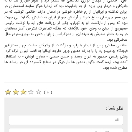
آقای
خاتمى از مهمان نوازى ايتاليايى ها تشکر کرد و سوار خودرو شد تا به
واتيکان و ديدار پاپ برود. او به يادآورده بود که ايتاليا هرگز سابقه استعمارى در
ايران نداشته و ايرانيان از رم خاطره خوشى در اذهان دارند. خاتمى کوشيد که در
اين سفر چهره اى صلح خواه و آرامش جو از ايران به نمايش بگذارد. بى جهت
نبود که پس از بازگشت او به تهران، يکى از روزنامه هاى ايتاليا نوشت رئيس
جمهورى از ايران به وطن
خود بازگشته که هنگام تظاهرات اعتراض آميز مخالفان
در رم به خاطر سفرش به طرفدارى از دموکراسى و پايان دادن به تروريسم در حال
سخنرانى بود.
خاتمى ساعتى پس از ديدار با پاپ و بازگشت از واتيکان ساعت چهار بعدازظهر
فرودگاه چامپينو رم را با بدرقه معاون وزير خارجه ايتاليا به قصد تهران ترک کرد.
وقتى رئيس جمهور به ايران رسيد و حسن حبيبى - معاون اولش - به استقبال
آمده بود، ايده گفت وگوى تمدن ها بار ديگر در سطح گسترده اى در رسانه ها
مطرح شده بود.
( ۱۰ )
نظر شما :