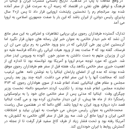
در واقع ملاقات با پاپ در مذهب، تاريخ باستانى مشترک ايران و ايتاليا در
فرهنگ و توافق هاى نفتى در اقتصاد که زمينه آن به سرعت قبل از سفر آماده
شده بود سرانجام رم را نخستين پايتخت اروپايى قرار داد تا پس از۲۰ سال
پذيراى رئيس دولتى از ايران باشد که اين بار با صفت جمهورى اسلامى به اروپا
مى آمد
تدارک گسترده طرفداران رجوى براى برپايى تظاهرات و اعتراض به اين سفر مانع
آن نشد که خبر ديدار خاتمى به عنوان خبر اول رسانه هاى جهان قرار نگيرد اما
کريستين امان پور طى گزارشى که در بدو ورود خاتمى به رم براى سى ان ان
فرستاد، گفته بود که ۴ ساعت بعد از ورود هيات ايرانى راى دادگاه فرانسه عليه دو
تن از وزيران متهم به دست داشتن به صدور خون
آلوده به ويروس ايدز صادر
شد. خبرى که مورد توجه مردم اروپا و آمريکا بود توانسته بود تا اندازه اى از
اهميت خبرى سفر خاتمى بکاهد.يک هفته قبل از سفر هم طرفداران رجوى موفق
شده بودند که عده اى از اعضاى پارلمان ايتاليا را به نوشتن نامه
هايى ترغيب
کنند که مخالفت آنها را با اين سفر اعلام مى داشت. البته چند روز بعد رئيس
مجلس و مقام هاى ايتاليايى تعداد اعلام شده از سوى هواداران رجوى که ۳۱۳
نماينده مجلس اعلام شده بودند را تکذيب کردند.«ماسيمو دالما» نخست وزير
چپگراى وقت
ايتاليا که مدتى پس از سفر خاتمى جاى خود را به برلوسکونى
راستگرا داد از ماه ها پيش، از اين ديدار جانبدارى کرده بود و مى گفت ايتاليا
قصد دارد دروازه ورود ايران به اروپا باشد. آقای دالما که در هفتمين سال رياست
محمدخاتمى به عنوان رئيس حزبش مى خواست به تهران بيايد و اختلافات
اتمى ايران و اروپا مانع آن شد، سه روز قبل از سفر آقای خاتمى به کشورش به
آمريکا رفته بود و تحت فشار زياد از طرف کاخ سفيد قرار گرفت تا از عجله در
گسترش روابط با ايران خوددارى کند.