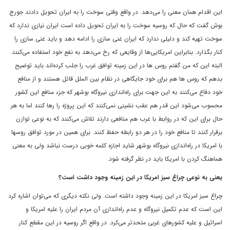
این اقدام همان معنی را می‌دهد. در واقع وقتی سوخت را به ایران تحویل دادند جورج
بوش گفت که حال که روسیه سوخت را به ایران تحویل داده است ایران نیازی ندارد که
سوخت تهیه کند و دلیلی ندارد که ایران غنی سازی را ادامه دهد و باید غنی سازی را
کنار بگذارد. بنابراین امریکایی‌ها از وقایعی که رخ می‌دهد به نفع خود استفاده می‌کنند.
البته این که من گفتم روس ها در این زمینه توافق غرب را جلب کرده‌اند باید توضیح
بدهم که روس ها هم برای خود جایگاهی در نظام بین الملل قائل هستند و از منافع
خود دفاع می‌کنند به این جهت برای راه‌اندازی نیروگاه بوشهر که جزء منافع این کشور
محسوب می‌شود این قدر هم عقب نشینی نمی‌کنند که این پروژه را رها کنند اما به هر
حال برای این که در روابط با غرب هم منافعی دارند تلاش می‌کنند که به نوعی توازن
برقرار کنند تا منافع خود را در هر دو رابطه حفظ کنند. برای همین در مورد توافق روسها
با امریکا در راه‌اندازی نیروگاه بوشهر شاید اجازه کلمه خوبی درست نباشد ولی به معنی
هماهنگ کردن با امریکا باید در نظر گرفته شود.
یعنی به نوعی چراغ سبز امریکا در این زمینه وجود داشت است؟
چراغ سبز امریکا در این زمینه وجود داشته است. ولی نکته دیگری که می‌توان اشاره کرد
این است که عدم تکمیل نیروگاه و عدم راه‌اندازی آن مردم ایران را علیه امریکا و
اسرائیل و علیه کشورهای غربی متحدتر می‌کرد. در واقع اگر روسیه در این مقطع کنار