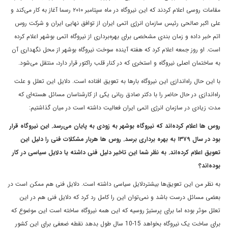
مقامات روسی اعلام کردند که این نیروگاه در ماه سپتامبر ۲۰۱۰ رسما آغاز به کار می‌کند و
علی اکبر صالحی رئیس سازمان انرژی اتمی ‌ایران از توافق نهایی ایران و شرکت روس
اتم خبر داده و زمان بندی مشخصی برای بهره‌برداری از نیروگاه اتمی‌ بوشهر اعلام کرده
است. او روز جمعه اعلام کرد که هفته آینده سوخت نیروگاه بوشهر از محل نگهداری آن
به ساختمان اصلی نیروگاه و استخری که در کنار قلب راکتور قرار دارد، منتقل می‌شود.
با این حال راه‌اندازی این نیروگاه بارها به تعویق افتاده است. دلایل این تعلل و علت
راه‌اندازی در حال حاضر را با دکتر صادق ربانی یکی از کارشناسان مسائل هسته‌ای که
مدت زیادی در سازمان انرژی اتمی ‌ایران فعالیت داشته‌ است در میان گذاشتیم:
روس ها اعلام کرده‌اند که نیروگاه بوشهر به زودی به پایان می‌رسد. این نیروگاه قرار
بود در سال ۱۳۷۹ به بهره برداری برسد. روس ها هربار مشکلات فنی را دلیل این
تعویق اعلام کرده‌اند. به نظر شما این تاخیر دلیل فنی داشته یا دلایل سیاسی در کار
بوده‌اند؟
به نظر من این تعویق‌ها بیشتردلایل سیاسی داشته است. دلایل فنی هم ممکن است در
بعضی مسائل درست باشد و نمی‌توان این را کامل رد کرد که دلایل فنی هم در این
تعلل موثر بوده اما برای پرستیژ روسیه که این همه نیروگاه ساخته است این موضوع که
برای ساخت یک نیروگاه بخواهد 15-10 سال طول بدهد نقطه ضعفی برای این کشور