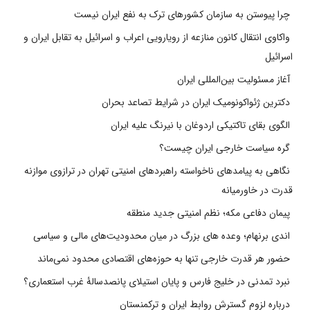
چرا پیوستن به سازمان کشورهای ترک به نفع ایران نیست
واکاوی انتقال کانون منازعه از رویارویی اعراب و اسرائیل به تقابل ایران و
اسرائیل
آغاز مسئولیت بین‌المللی ایران
دکترین ژئواکونومیک ایران در شرایط تصاعد بحران
الگوی بقای تاکتیکی اردوغان با نیرنگ علیه ایران
گره سیاست خارجی ایران چیست؟
نگاهی به پیامدهای ناخواسته راهبردهای امنیتی تهران در ترازوی موازنه
قدرت در خاورمیانه
پیمان دفاعی مکه؛ نظم امنیتی جدید منطقه
اندی برنهام؛ وعده های بزرگ در میان محدودیت‌های مالی و سیاسی
حضور هر قدرت خارجی تنها به حوزه‌های اقتصادی محدود نمی‌ماند
نبرد تمدنی در خلیج فارس و پایان استیلای پانصدسالۀ غرب استعماری؟
درباره لزوم گسترش روابط ایران و ترکمنستان