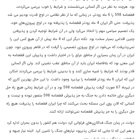
بود. هرچند به نظر من اگر کسانى مى‌نشستند و شرايط را خوب بررسى مى‌کردند،
قطعنامه 598 را 6 ماه زودتر، در زمانى که ما از نظر نظامى در اوج قدرت بوديم می شد
پذيرفت. حتى اگر ايران 4 ماه زودتر قطعنامه را پذيرفته بود در اوج پيروزى‌هاى خود،
‌يک تصميم سياسى مهم را اتخاذ مى‌کرد ولى در آن شرايط توجيه کردن و پذيرفتن
چنين اقدامى بسيار سخت بود. نکته ديگر اين که 4 ماه پيش از آن هيچ کس اين را
نمى‌پذيرفت که مى‌شود در اوج پيروزى تصميمى را گرفت که در ظاهر پيروزى نبود. چون
ايران در آن زمان بسيارى از مناطق عراق را در اختيار داشت و پذيرش اين قطعنامه به
اين معنى بود که بلافاصله ايران بايد از آن مناطق عقب نشينى کند. ولى اگر کسانى
قادر بودند که شرايط را شبيه سازى کنند و با بدبينى شرايط را بررسى مى‌کردند امکان
اين که ايران 6 ماه زودتر قطعنامه را بپذيرد وجود داشت. با اين حال بهترين کارى که
در تيرماه 67 صورت گرفت پذيرش قطعنامه 598 بود و در آن شرايط زمانى هيچ راه حل
ديگرى براى خاتمه دادن به جنگ به جز پذيرش قطعنامه 598 متصور نبوده و نيست و
کسانى که الان روى اين مسئله بحث مى‌کنند که چرا ايران قطعنامه را پذيرفت هيچ راه
حل ديگرى را به جز پذيرش قطعنامه نمى‌توانند ارائه کنند.
دولت در زمان جنگ فداکارى‌هاى فراوانى کرد دولت هم کشور را بدون بحران اداره کرد
و هم اين که تا جايى که امکان پذيربود نيازهاى جنگ را تامين کرد. البته نياز جبهه و
توقعات رزمندگان بيشتر از اين بود.