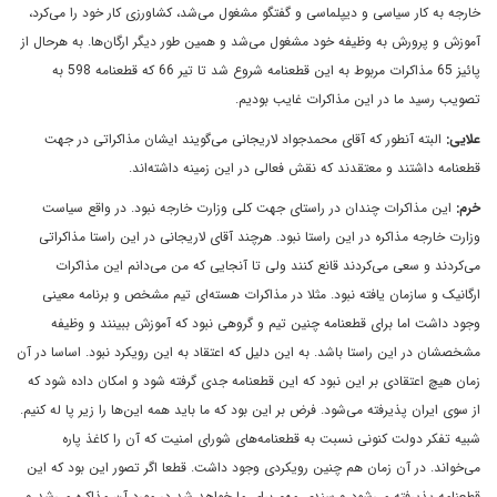
خارجه به کار سیاسی و دیپلماسی و گفتگو مشغول می‌شد، کشاورزی کار خود را می‌کرد،
آموزش و پرورش به وظیفه خود مشغول می‌شد و همین طور دیگر ارگان‌ها. به هرحال از
پائیز 65 مذاکرات مربوط به اين قطعنامه شروع شد تا تیر 66 که قطعنامه 598 به
تصویب رسید ما در اين مذاکرات غايب بوديم.
علایی:
البته آنطور که آقای محمدجواد لاریجانی می‌گویند ایشان مذاکراتی در جهت
قطعنامه داشتند و معتقدند که نقش فعالی در این زمینه داشته‌اند.
خرم:
این مذاکرات چندان در راستای جهت کلی وزارت خارجه نبود. در واقع سیاست
وزارت خارجه مذاکره در این راستا نبود. هرچند آقای لاریجانی در این راستا مذاکراتی
می‌کردند و سعی می‌کردند قانع کنند ولی تا آنجایی که من می‌دانم این مذاکرات
ارگانیک و سازمان یافته نبود. مثلا در مذاکرات هسته‌ای تیم مشخص و برنامه معينى
وجود داشت اما برای قطعنامه چنین تیم و گروهی نبود که آموزش ببینند و وظیفه
مشخصشان در این راستا باشد. به این دلیل که اعتقاد به این رویکرد نبود. اساسا در آن
زمان هیچ اعتقادی بر این نبود که این قطعنامه جدی گرفته شود و امکان داده شود که
از سوی ایران پذیرفته می‌شود. فرض بر این بود که ما باید همه این‌ها را زیر پا له کنیم.
شبیه تفکر دولت کنونی نسبت به قطعنامه‌های شورای امنیت که آن را کاغذ پاره
می‌خواند. در آن زمان هم چنین رویکردی وجود داشت. قطعا اگر تصور این بود که این
قطعنامه پذیرفته می‌شود و سندی مهم برای ما خواهد شد در مورد آن مذاکره می‌شد و