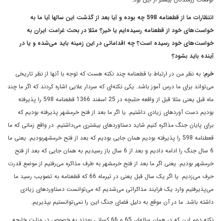
انتظارات ما از قطعنامه 598 چه بوده و آيا بعد از گذشت اين سالها آيا ما به
خواست‌هاى خود از قطعنامه رسيده‌ايم يا خير؟ مثلا در بحث غرامت ايران به
خواست‌هاى خود رسيده است؟ ‌چه اقداماتى در اين زمينه بايد مى‌شده و يا در
آينده بايد بشود؟
خرم:
به نظر من در ارتباط با قطعنامه چند نکته هست که توجه با آنها از نظر تاريخى
مى‌تواند براى ما درس آموز باشد. يکى نکته‌اى که سردار علايى اشاره کردند که اگر ما چند
ماه قبل يعنى مثلا قبل از واقعه حلبچه در 25 اسفند 1366 قطعنامه 598 را پذيرفته
بوديم دست آوردهاى زيادى داشتيم. يا اگر ما بعد از فتح خرمشهر پذيرفته بوديم که
براى پايان جنگ مذاکره کنيم شايد دستاوردهاى بيشترى مى‌داشتيم. در واقع زمانى که ما
قعطنامه 598 را پذيرفته بوديم همان جايى بوديم که بعد از فتح خرمشهربوديم. يعنى ما
6 سال جنگ را ادامه داديم و بعد از 6 سال باز رسيديم به همان جايى که بعد از فتح
خرمشهر بوديم. يعنى اگر ما بعد از فتح خرمشهر به طرف مذاکره مى‌رفتيم از موضع قدرت
حرف مى‌زديم. يا اگر يک سال قبل يعنى در تيرماه 66 که قطعنامه به تصويب رسيد ما
مى‌پذيرفتيم وارد يک فرايند مذاکراتى مى‌شديم که مى‌توانست دستاوردهاى زيادى
داشته باشد. ما در آن موقع به دليل فضاى جنگ اين را نمى‌توانستيم بپذيريم.
نکته دوم اين که در همان سالهاى 65 و 66 کسانى بودند به خصوص در وزارت خارجه