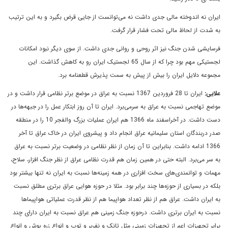
ایران نه اندوخته مالی جدی داشت نه می‌توانست از جایی قرض بگیرد و به این ترتیب
به شدت از لحاظ مالی تحت فشار قرار گرفت.
فرسایشی شدن جنگ نیز اثر روحی و روانی جدی داشت. از سوی دیگر نبود امکانات
لجستیکی مهم بود چرا که از سال 65 لجستیک ایران رو به کاهش گذاشت. این
مجموعه دلایل ایران را بیش از پیش به سمت پذیرش قطعنامه برد.
علایی:
ایران تا 28 فروردین 1367 نسبت به عراق در موضع برتر نظامی ‌قرار داشت و در
موضع تهاجمی ‌نسبت به عراق به سرمی‌برد. ایران تا آن روز ابتکار عمل را در جبهه‌ها در
دست داشت. در آخراسفند ماه 1366 هم ایران عملیات بزرگ والفجر 10 را در منطقه
صدر دربندگان استان سلیمانیه عراق انجام داد و پیشروی ایران در خاک عراق تا آخر
1366 ادامه داشت. بنابراین تا آن زمان از نظر نظامی‌ در وضعیت برتر نسبت به عراق
به سر می‌برد.
البته حتی در همین زمان هم قدرت نظامی‌ عراق از نظر جنگ افزار، سلاح،
مهمات و توانمندی‌های سخت افزاری در همه زمینه‌ها نسبت به ایران نه تنها بیشتر بود
بلکه در بسیاری از حوزه‌ها چند برابر بود. مثلا در حوزه هوایی عراق برتری مطلق نسبت
به ایران داشت. عراق هم از نظر تعداد هواپیما هم از نظر قدرت عملیاتی هواپیماها
نسبت به ایران برتری داشت. درحوزه جنگ زمینی هم عراق نسبت به ایران دارای چند
برابر تجهیزات اعم از تجهیزات زمینی مثل تانک و نفربر و توپ و انواع زره پوش و انواع