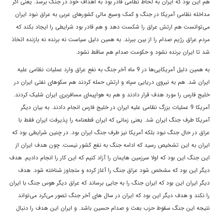
هم این بود که ایران به لحاظ نظامی‌ قادر بود به اهداف خود در جنگ برسد. یعنی اگر
مداخله نظامی ‌آمریکا در جنگ و کمک وسیع مالی کشورهای عربی به عراق نبود ایران
می‌توانست هم ارتش عراق را شکست دهد و هم قادر بود شرایطی را ایجاد بکند که
مردم عراق رژیم صدام را از بین ببرند. به همین دلیل سیاست نه برنده نه بازنده اتخاذ
شد تا ایران برنده نشود و حکومت صدام هم ساقط نشود.
به همین دلیل آمریکایی‌ها در 9 ماه آخر جنگ به نفع عراق وارد عملیات نظامی ‌علیه
ایران شد. هم به نیروی دریایی سپاه و ارتش حمله کردند هم سکوهای نفتی ایران در
خلیج فارس را مورد هدف قرار دادند و هم به هواپیمای مسافربری ایران شلیک کردند.
آمریکا 9 عملیات بزرگ نظامی‌ علیه ایران در خلیج فارس انجام دادند. به بیان دیگر
آمریکا طرف جنگ ایران شد. یعنی زمانی که ایران قطعنامه را پذیرفت ایران فقط با
عراق در حال جنگ نبود بلکه آمریکا نیز طرف جنگ ایران بود. در چنین شرایطی بود که
ایران به این تشخیص رسید که ادامه جنگ به نفع کشور نیست. چون هدف ایران از
این جنگ این بود که اولا سرزمین هایمان را آزاد کنیم که این کار را انجام دادیم. هدف
دیگر این بود که مشخص شود عراق جنگ را آغاز کرده و متجاوز شناخته شود. هدف
دیگر ایران این بود که ایران جنگ را به جایی برساند که عراق دیگر هوس جنگ با ایران
را نکند و هدف دیگر این بود که ایران در سال های آخر جنگ تصور می‌کرد می‌تواند
نتیجه این جنگ سقوط حزب بعث و صدام حسین باشد. و ایران این هدف را دنبال