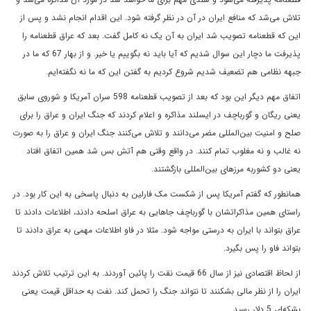
تلاش می‌شد که منافع ایران در آن در نظر گرفته شود. این اقدام انجام نشد و پس از
این که قطعنامه تصویب شد ایران به آن یک نه کامل گفت. بعد که عراق قطعنامه را
پذیرفت ما دچار این سوال شدیم که آیا باید نه بگوییم یا خیر. و از بهار 67 که ما در
جبهه نظامی ‌هم تضعیف شدیم شروع کردیم به گفتن این که ما نه نگفته‌ایم.
اتفاق مهم دیگر این بود که بعد از تصویب قطعنامه 598 سران آمریکا و شوروی سابق
یعنی ریگان و گورباچف در ایسلند مذاکره و اعلام کردند که جنگ ایران و عراق را برای
صلح و امنیت بین‌المللی مضر می‌دانند و تلاش می‌کنند جنگ ایران و عراق را به صورت
نه غالب و نه مغلوب تمام کنند. در واقع وقتی هم آتش بس شد همین اتفاق افتاد
یعنی دو کشوربه مرزهای بین‌المللی بازگشتند.
همانطور که گفتم آمریکا پس از شکست مک فارلین به دنبال پاسخی به این کار بود. در
راستای همین مذاکراتشان با گورباچف جاهایی به عراق اسلحه دادند، اطلاعات دادند تا
عراق بتواند با ایران به درستی مواجه شود. مثلا در فاو اطلاعات مهمی ‌به عراق دادند تا
بتواند فاو را پس بگیرد.
از لحاظ اقتصادی نیز از سال 66 قیمت نقت را پائین آوردند. به این ترتیب تلاش کردند
ایران را از نظر مالی بشکنند تا نتواند جنگ را تحمل کند. نفت به حداقل قیمت یعنی
بشکه‌ای 5 دلار رسید.