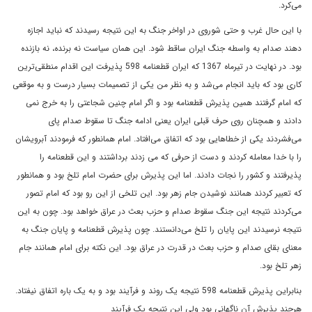
می‌کرد.
با این حال غرب و حتی شوروی در اواخر جنگ به این نتیجه رسیدند که نباید اجازه
دهند صدام به واسطه جنگ ایران ساقط شود. این همان سیاست نه برنده، نه بازنده
بود. در نهایت در تیرماه
1367
که ايران قطعنامه 598 پذيرفت اين اقدام منطقى‌ترين
کارى بود که بايد انجام مى‌شد و به نظر من يکى از تصميمات بسيار درست و به موقعى
که امام گرفتند همين پذيرش قطعنامه بود و اگر امام چنين شجاعتى را به خرج نمى
دادند و همچنان روى حرف قبلى ايران يعنى ادامه جنگ تا سقوط صدام پاى
مى‌فشردند يکى از خطاهايى بود که اتفاق مى‌افتاد. امام همانطور که فرمودند آبرويشان
را با خدا معامله کردند و دست از حرفى که مى زدند برداشتند و اين قطعنامه را
پذيرفتند و کشور را نجات دادند. اما اين پذيرش براى حضرت امام تلخ بود و همانطور
که تعبير کردند همانند نوشيدن جام زهر بود. اين تلخى از اين رو بود که امام تصور
مى‌کردند نتيجه اين جنگ سقوط صدام و حزب بعث در عراق خواهد بود. چون به اين
نتيجه نرسيدند اين پايان را تلخ مى‌دانستند. چون پذيرش قطعنامه و پايان جنگ به
معناى بقاى صدام و حزب بعث در قدرت در عراق بود. اين نکته براى امام همانند جام
زهر تلخ بود.
بنابراين پذيرش قطعنامه 598 نتيجه يک روند و فرآيند بود و به يک باره اتفاق نيفتاد.
هرچند پذيرش آن ناگهانى بود ولى اين نتيجه يک فرآيند