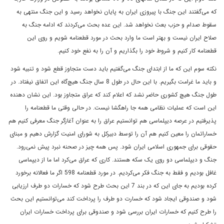
که مى‌گفتند اين جنگ با پيروزى ايران به پايان نخواهد رسيد و اين جنگ منتهى به
سقوط صدام و حزب بعث نخواهد شد. اين عده بحث مى‌کردند که ادامه جنگ به
صلاح ايران نيست و بهتر است ما وارد بحث در مورد قطعنامه شويم و روى اين
قطعنامه کار کنيم و شروط خود را بگذاريم و آن را به نفع خود کنيم.
نکته سوم اين که ما از ابتداى جنگ مى‌گفتيم بايد دست متجاوز قطع شود و تنبيه شود
و بايد ما غرامت بگيريم. با اين حال در طول 8 سال جنگ هيچ‌گاه اين اتفاق نيفتاد. در
طول جنگ هيچ کشورى حاضر نشد که اعلام کند که عراق متجاوز بود. اين نشان دهنده
اين است که عمليات نظامى همه جا راهگشا نيست. در حالى وقتى ما قطعنامه را
پذيرفتيم در عرصه ديپلماسى هم توانستيم عراق را به عنوان آغازگر جنگ معرفى کنيم هم
خساراتمان را معين کنيم هم آن را توسط دبيرکل به شوراى امنيت گزارش دهيم و مبناى
حقوقى براى جمهورى اسلامى ايران شود. پس همه چيز در صحنه نبرد پيش نمى‌رود.
جنگ و ديپلماسى دو روى يک سکه هستند. کارى که عراق مى‌کرد اما ما از ديپماسى
غافل بوديم و فقط به جنگ فکر مى‌کرديم. در مورد قطعنامه 598 اگر ما فعالانه برخورد
کرده بوديم به جاى اين که در بند 7 اين بحث طرح شود که خسارات دو طرف ارزيابى
شود و صندوقى ايجاد شود که خسارت دو طرف را پرداخت کند مى‌توانستيم اين بحث
را طرح کنيم که خسارات ايران بررسى شود و صندوقى براى پرداخت خسارات ايران