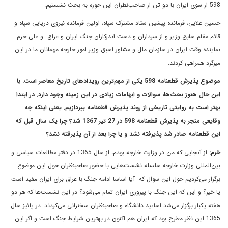
598 از سوی ایران با دو تن از صاحب‌نظران این حوزه به بحث نشستیم.
حسین علایی، فرمانده پیشین ستاد مشترک سپاه، اولین فرمانده نیروی دریایی سپاه و
قائم مقام سابق وزیر و از سرداران و دست اندرکاران جنگ ایران و عراق و علی خرم
نماينده وقت ايران در سازمان ملل و مشاور اسبق وزير امور خارجه مهمانان ما در این
میزگرد همراهی کردند.
موضوع پذیرش قطعنامه 598 یکی از مهم‌ترین رویدادهای تاریخ معاصر است. با
این حال هنوز بحث‌ها، سوالات و ابهامات زیادی در این زمینه وجود دارد. در ابتدا
بهتر است به روایتی تاریخی از روند پذیرش قطعنامه بپردازیم. یعنی اینکه چه
وقایعی منجر به پذیرش قطعنامه 598 در 27 تیر 1367 شد؟ چرا یک سال قبل که
این قطعنامه صادر شد پذیرفته نشد و یا چرا بعد از آن پذیرفته نشد؟
خرم:
از آنجایی که من در وزارت خارجه بودم، از سال 1365 در دفتر مطالعات سیاسی و
بین‌المللی وزارت خارجه سلسله نشست‌هایی با حضور صاحبنظران حول این موضوع
برگزار می‌کردیم حول این سوال که آیا اساسا ادامه جنگ با عراق برای ایران مفید است
یا خیر؟ و این که این جنگ با پیروزی ایران تمام می‌شود؟ در این نشست‌ها که هر دو
هفته یکبار برگزار می‌شد اساتید دانشگاه و صاحبنظران سخنرانی می‌کردند. در پائیز سال
1365 این نظر مطرح بود که ایران هم اکنون در بهترین شرایط جنگ است و اگر این