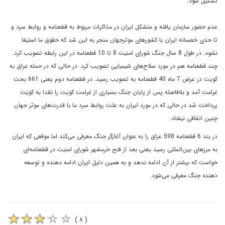
تشکيل شود.
عدم حضور سازمان يافته و متشکل ايران در مذاکرات مربوط به قطعنامه و روابط سرد و
تا حدى خصمانه ايران با کشورهاى موثرجهان منجر به اين شد که حقوق ما استيفا
نشود. در طول 8 سال جنگ شوراى امنيت 8 تا 10 قطعنامه در اين رابطه تصويب کرد.
چند قطعنامه هم در مورد سلاح‌هاى شيميايى تصويب کرد. در حالى که در حمله عراق به
کويت در عرض 7 ماه 40 قطعنامه به تصويب رسيد. در قطعنامه دوم يعنى 661 بحث
غرامت آمد و بلافاصله پس از پايان جنگ بسيارى از غرامت کويت را نقدا به کويت
پرداخت شد در حالى که در مورد ايران به علت روابط سرد ما با قدرت‌هاى موثر جهان
چنين اتفاقى نيفتاد.
در بند 6 قطعنامه 598 عراق را به عنوان آغازگر جنگ معرفى مى‌کند اما موقعى که ايران
به مرزهاى بين‌المللى رسيد يعنى بعد از فتح خرمشهر شوراى امنيت در قطعنامه‌اى
خواست که بيشتر از آن ادامه ندهد و به همين دليل ايران ادامه دهنده و توسعه
دهنده جنگ معرفى مى‌شود.
( ۸ )