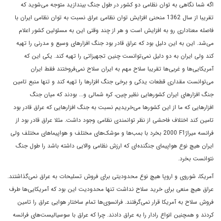
اگه شما نگاهی به توان نظامی‌ دو کشور در طول جنگ بیندازید متوجه می‌شوید که
تقریبا از سال 1362 منحنی افزایش توان نظامی ‌عراق نسبت به توان نظامی‌ ایران با
فاصله معناداری رو به افزایش است و هر از چند وقتی این به مسئولین کشور اعلام
می‌شد. این به این دلیل بود که عراق قادر بود جنگ افزارهای وسیع و مدرنی را تهیه
کند ولی ایران به دو دلیل نمی‌توانست چنین تجهیزاتی را تهیه کند. یکی این که
آمریکایی‌ها و غربی‌ها تقریبا سلاح مهم به ایران سلاح نمی‌فروختند فقط ایران
می‌توانست مقداری قطعات یدکی و برخی جنگ افزارها را تهیه کند و تنها منبع تامین
جنگ افزارهای ایران کشورهایی نظیر چین، کره شمالی و... بودند که میان جنگ
افزارهایی که ما از این کشورها می‌خریدیم نسبت به جنگ افزارهایی که عراق قادر بود
تامین کند اختلاف فاحشی از نظر توانمندی نظامی‌ وجود داشت. مثلا عراق قادر بود از
فرانسه میراژ
F1
2000 بخرد با بمب‌ها و موشک‌های مختلف و هواپیماهای مختلف ولی
ایران هیچ نوع هواپیمای جنگنده‌ای که ارزش نظامی ‌والایی داشته باشد را طول جنگ
نتوانست بخرد.
آمریکا، شوروی و اروپا هیچ نوع محدودیتی برای فروش تسلیحات به عراق نمی‌گذاشتند.
عراق هیچ منعی برای خرید سلاح نداشت تنها محدودیت این بود که آمریکایی‌ها طرف
فروش سلاح به آمریکا قرار نمی‌گرفتند. فرانسوی‌ها تمام ساختار هوایی عراق را تامین
کردند و همچنین انواع رادار را به عراق دادند. چرا که عراق با سوسیالیست‌های فرانسه