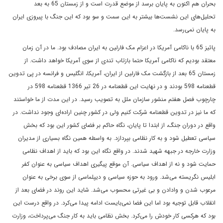
بحران هم اکنون به پایان برسد از موضع قدرت است و از زمستان 65 به بعد
تحلیل‌های این نشست‌ها بیشتر به این سمت و سو بود که این جنگ با پیروزی ایران
به پایان نمی‌رسد.
پائیز 65 با ناکامی‌ آمریکا در اعزام مک فارلین به ایران مصادف بود. ما در آن زمان
معتقد بودیم که ناکامی ‌آمریکا حتما بازتاب تندی از سوی آمریکا خواهد داشت. از
زمستان 65 بعد از بازگشت مک فارلین از ایران، آمریکا، انگلیس و فرانسه در پی تدوین
قطعنامه 598 بودند و در نهایت این قطعنامه در 26 تیر 1366 قطعنامه 598 در
چارچوب فصل هفتم منشور سازمان ملل به تصویب رسید. در این مدت از ما خواستند
که ما نیز در تدوین قطعنامه شرکت کنیم ولی در کشور چنین اراده‌ای وجود نداشت. در
واقع در دوران جنگ، از ابتدا تا پایان، نگاه حاکم بر فضای کشور این بود که بخش
سیاسی تعطیل شود و به کار نظامی ‌بپردازد. به واسطه همین نگاه بسیاری از مدیران
وزارت خارجه در جبهه شهید شدند. در واقع نگاه این بود که باید از اهداف نظامی‌
حمایت شود و نه از اهداف سیاسی. آن موقع پيگيرى اهداف سیاسی به عنوان کفر
ابلیس نگریسته می‌شد. ورود به حوزه سیاسی و دیپلماسی از سوی برخی به عنوان
مرعوب شدن و وادادن و بی غیرتی محسوب می‌شد. شاید این روند در فضای بعد از
انقلاب قابل توجیه بود اما این فضا نمی‌بایست ادامه پیدا می‌کرد. در واقع درست این
بود که هرکسی کار خودش را می‌کرد. بخش نظامی ‌باید به کار جنگ می‌پرداخت، وزارت