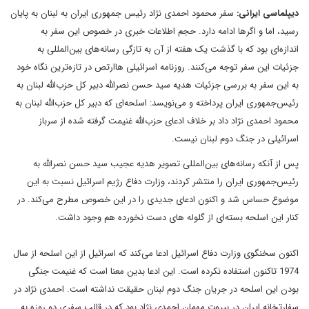
ديپلماسى ايرانى:
سفر محمود احمدى نژاد رئيس جمهورى ايران به لبنان به پايان
رسيد، اما و اگرها ادامه دارد. حجم اطلاعات خبرى در خصوص اين سفر به
اندازه‌اى بود که با گذشت يک هفته از آن به تاز‌گى رسانه‌هاى بين‌المللى به
جزئيات اين سفر توجه مى‌کنند. روزنامه اسرائيلى هاارتص در تازه‌ترين نگاه خود
به اين سفر به بررسى جزئيات هديه سيد حسن نصرالله دبير کل حزب‌الله لبنان به
رئيس‌جمهورى ايران پرداخته و مى‌نويسد: اسلحه‌اى که دبير کل حزب‌الله لبنان به
محمود احمدى نژاد داد بر خلاف ادعاى حزب‌الله غنيمت گرفته شده از سرباز
اسرائيلى در جنگ دوم لبنان نيست.
پس از آنکه رسانه‌هاى بين‌المللى تصوير هديه عجيب سيد حسن نصرالله به
رئيس‌جمهورى ايران را منتشر کردند، وزارت دفاع رژيم اسرائيل نسبت به اين
موضوع حساس شد و اکنون ادعاى جديدى را در اين خصوص مطرح مى‌کند. در
کنار اين اسلحه بسته‌اى از گلوله هاى دست نخورده هم وجود داشت.
اکنون سخنگوى وزارت دفاع اسرائيل ادعا مى‌کند که اسرائيل از اين اسلحه از سال
1974 تاکنون استفاده نکرده است. اين ادعا بدين معنا است که غنيمت جنگى
بودن اين اسلحه در جريان جنگ دوم لبنان حقيقت نداشته است. احمدى نژاد در
سفارتخانه ايران در بيروت مهمان احمدى نژاد بود که در قالب سفرى دو روزه به