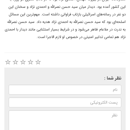
اين کشور آمده بود. ديدار ميان سيد حسن نصرالله و احمدى نژاد و سخنان اين
دو نفر در رسانه‌هاى اسرائيلى بازتاب فراوانى داشته است. مهم‌ترين اين مسائل
اسلحه‌اى بود که سيد حسن نصرالله به احمدى نژاد هديه داد. سيد حسن نصرالله
به ندرت در ملاعام ظاهر مى‌شود و در شرايط بسيار استثنايى مانند ديدار با احمدى
نژاد هم تمامى تدابير امنيتى در خصوص او لازم الاجرا است.
نظر شما :