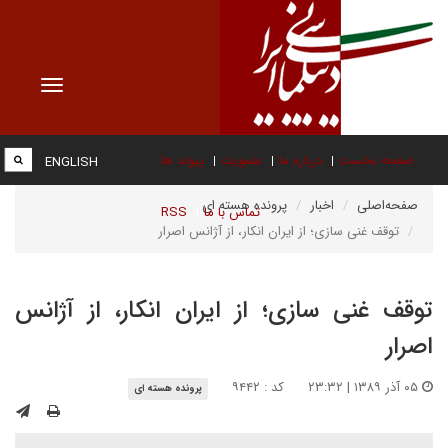
Toggle
vigation
صفحه نخست
درباره ما
عضویت
پیوند ها
ENGLISH
صفحه‌اصلی
اخبار
پرونده هسته ای
تماس با ما
RSS
توقف غنی سازی؛ از ایران انکار، از آژانس اصرار
توقف غنی سازی؛ از ایران انکار، از آژانس
اصرار
۰۵ آذر ۱۳۸۹ | ۲۳:۳۲
کد : ۹۴۴۲
پرونده هسته ای