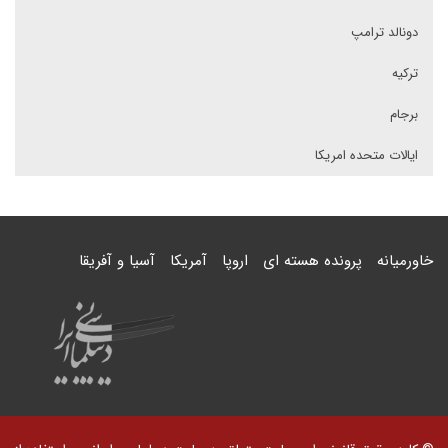
دونالد ترامپ
ترکیه
برجام
ایالات متحده امریکا
خاورمیانه
پرونده هسته ای
اروپا
آمریکا
آسیا و آفریقا